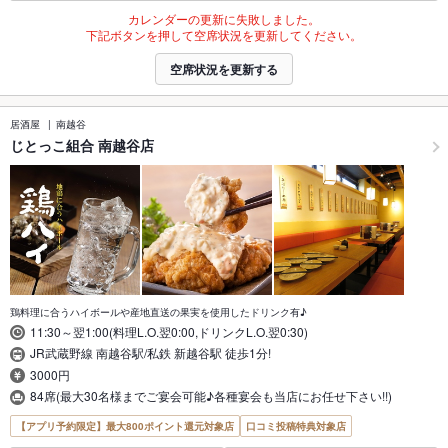
カレンダーの更新に失敗しました。
下記ボタンを押して空席状況を更新してください。
空席状況を更新する
居酒屋
南越谷
じとっこ組合 南越谷店
鶏料理に合うハイボールや産地直送の果実を使用したドリンク有♪
11:30～翌1:00(料理L.O.翌0:00,ドリンクL.O.翌0:30)
JR武蔵野線 南越谷駅/私鉄 新越谷駅 徒歩1分!
3000円
84席(最大30名様までご宴会可能♪各種宴会も当店にお任せ下さい!!)
【アプリ予約限定】最大800ポイント還元対象店
口コミ投稿特典対象店