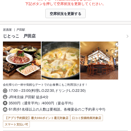
下記ボタンを押して空席状況を更新してください。
空席状況を更新する
居酒屋
戸田駅
じとっこ 戸田店
会社帰りの一杯や気軽なデートでのお食事にもご利用頂けます！
17:00～23:00(料理L.O.22:30,ドリンクL.O.22:30)
JR埼京線 戸田駅 徒歩4分
3500円（通常平均）/4000円（宴会平均）
61席(61名様以上の人数は要相談。各種宴会のご予約承り中!!)
【アプリ予約限定】最大350ポイント還元対象店
口コミ投稿特典対象店
スマート支払い可