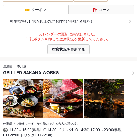
クーポン
コース
【幹事様特典】10名以上のご予約で幹事様1名無料！
カレンダーの更新に失敗しました。
下記ボタンを押して空席状況を更新してください。
空席状況を更新する
居酒屋
本川越
GRILLED SAKANA WORKS
仕事帰りに気軽に一杯！サク飲みできる大人の憩い場。
11:30～15:00(料理L.O.14:30,ドリンクL.O.14:30),17:00～23:00(料理
L.O.22:00,ドリンクL.O.22:30)