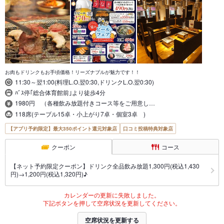
お肉もドリンクもお手頃価格！リーズナブルが魅力です！！
11:30～翌1:00(料理L.O.翌0:30,ドリンクL.O.翌0:30)
ﾊﾞｽ停｢総合体育館前｣より徒歩4分
1980円 （各種飲み放題付きコース等をご用意し…
118席(テーブル15卓・小上がり7卓・個室3卓 )
【アプリ予約限定】最大350ポイント還元対象店
口コミ投稿特典対象店
クーポン
コース
【ネット予約限定クーポン】ドリンク全品飲み放題1,300円(税込1,430
円)→1,200円(税込1,320円)♪
カレンダーの更新に失敗しました。
下記ボタンを押して空席状況を更新してください。
空席状況を更新する