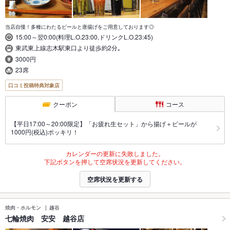
当店自慢！多種にわたるビールと唐揚げをご用意しております◎
15:00～翌0:00(料理L.O.23:00,ドリンクL.O.23:45)
東武東上線志木駅東口より徒歩約2分｡
3000円
23席
口コミ投稿特典対象店
クーポン
コース
【平日17:00～20:00限定】「お疲れ生セット」から揚げ＋ビールが
1000円(税込)ポッキリ！
カレンダーの更新に失敗しました。
下記ボタンを押して空席状況を更新してください。
空席状況を更新する
焼肉・ホルモン
越谷
七輪焼肉 安安 越谷店