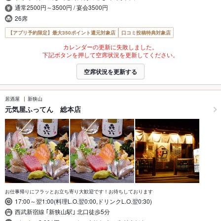
通常2500円～3500円 / 宴会3500円
26席
【アプリ予約限定】最大350ポイント還元対象店
口コミ投稿特典対象店
カレンダーの更新に失敗しました。
下記ボタンを押して空席状況を更新してください。
空席状況を更新する
居酒屋
新狭山
元気屋ふってん 総本店
お仕事帰りにフラッとお立ち寄り大歓迎です！お待ちしております
17:00～翌1:00(料理L.O.翌0:00,ドリンクL.O.翌0:30)
西武新宿線 ｢新狭山駅｣ 北口徒歩5分