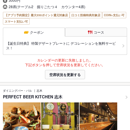
3000円
28席(テーブル2 掘りごたつ４ カウンター4席)
【アプリ予約限定】最大350ポイント還元対象店
口コミ投稿特典対象店
COIN+支払い可
スマート支払い可
クーポン
コース
【誕生日特典】 特製デザートプレートに デコレーションを無料サービ
ス！
カレンダーの更新に失敗しました。
下記ボタンを押して空席状況を更新してください。
空席状況を更新する
ダイニングバー・バル
志木
PERFECT BEER KITCHEN 志木