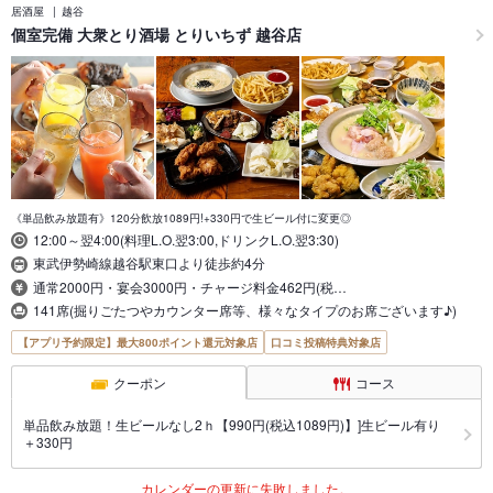
居酒屋
越谷
個室完備 大衆とり酒場 とりいちず 越谷店
《単品飲み放題有》120分飲放1089円!+330円で生ビール付に変更◎
12:00～翌4:00(料理L.O.翌3:00,ドリンクL.O.翌3:30)
東武伊勢崎線越谷駅東口より徒歩約4分
通常2000円・宴会3000円・チャージ料金462円(税…
141席(掘りごたつやカウンター席等、様々なタイプのお席ございます♪)
【アプリ予約限定】最大800ポイント還元対象店
口コミ投稿特典対象店
クーポン
コース
単品飲み放題！生ビールなし2ｈ【990円(税込1089円)】]生ビール有り
＋330円
カレンダーの更新に失敗しました。