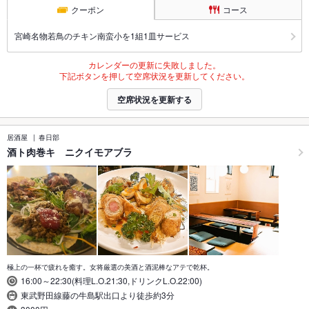
クーポン
コース
宮崎名物若鳥のチキン南蛮小を1組1皿サービス
カレンダーの更新に失敗しました。
下記ボタンを押して空席状況を更新してください。
空席状況を更新する
居酒屋
春日部
酒ト肉巻キ ニクイモアブラ
極上の一杯で疲れを癒す。女将厳選の美酒と酒泥棒なアテで乾杯。
16:00～22:30(料理L.O.21:30,ドリンクL.O.22:00)
東武野田線藤の牛島駅出口より徒歩約3分