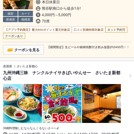
本日休業日
熊谷駅南口から徒歩1分!
個室
カード
4,000円～5,000円
禁煙席
喫煙席
70席
【アプリ予約限定】最大800ポイント還元対象店
口コミ投稿特典対象店
ネット予約可
クーポンあり
【期間限定】生ビールや銘柄焼酎付き飲み放題2h2400円！！
クーポンを見る
居酒屋
さいたま新都心
九州沖縄三昧 ナンクルナイサきばいやんせー さいたま新都
心店
沖縄料理愉しむならなんくるないさーへ♪
11:00～14:30(料理L.O.13:30,ドリンクL.O.14:00),17:00～22:00(料理