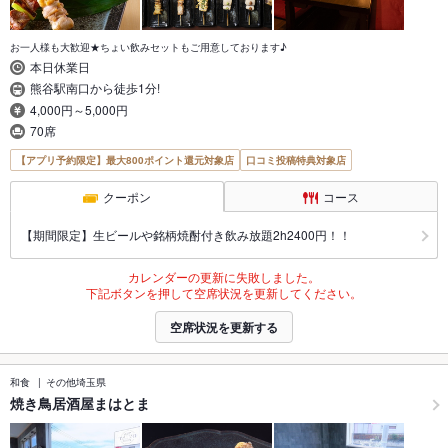
お一人様も大歓迎★ちょい飲みセットもご用意しております♪
本日休業日
熊谷駅南口から徒歩1分!
4,000円～5,000円
70席
【アプリ予約限定】最大800ポイント還元対象店
口コミ投稿特典対象店
クーポン
コース
【期間限定】生ビールや銘柄焼酎付き飲み放題2h2400円！！
カレンダーの更新に失敗しました。
下記ボタンを押して空席状況を更新してください。
空席状況を更新する
和食
その他埼玉県
焼き鳥居酒屋まはとま