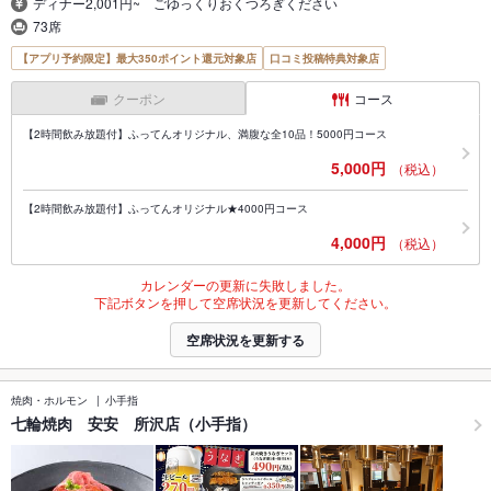
ディナー2,001円~ ごゆっくりおくつろぎください
73席
【アプリ予約限定】最大350ポイント還元対象店
口コミ投稿特典対象店
クーポン
コース
【2時間飲み放題付】ふってんオリジナル、満腹な全10品！5000円コース
5,000円
（税込）
【2時間飲み放題付】ふってんオリジナル★4000円コース
4,000円
（税込）
カレンダーの更新に失敗しました。
下記ボタンを押して空席状況を更新してください。
空席状況を更新する
焼肉・ホルモン
小手指
七輪焼肉 安安 所沢店（小手指）