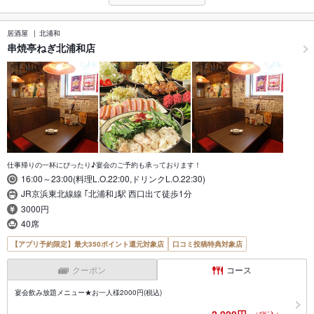
居酒屋
北浦和
串焼亭ねぎ北浦和店
仕事帰りの一杯にぴったり♪宴会のご予約も承っております！
16:00～23:00(料理L.O.22:00,ドリンクL.O.22:30)
JR京浜東北線線 ｢北浦和｣駅 西口出て徒歩1分
3000円
40席
【アプリ予約限定】最大350ポイント還元対象店
口コミ投稿特典対象店
クーポン
コース
宴会飲み放題メニュー★お一人様2000円(税込)