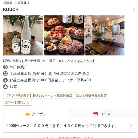
居酒屋
武蔵藤沢
KOUCH
駅近の便利なお店で仕事帰りのご褒美に楽しいひとときをどうぞ♪
本日休業日
【武蔵藤沢駅徒歩1分】貸切可能◎雰囲気自慢◎
お昼に弁当提供で1000円前後、ディナー平均400…
14席
【アプリ予約限定】最大350ポイント還元対象店
口コミ投稿特典対象店
スマート支払い可
クーポン
コース
5000円コース、５００円引きで、４５００円からご利用できます。