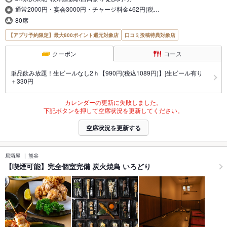
通常2000円・宴会3000円・チャージ料金462円(税…
80席
【アプリ予約限定】最大800ポイント還元対象店
口コミ投稿特典対象店
クーポン
コース
単品飲み放題！生ビールなし2ｈ【990円(税込1089円)】]生ビール有り
＋330円
カレンダーの更新に失敗しました。
下記ボタンを押して空席状況を更新してください。
空席状況を更新する
居酒屋
熊谷
【喫煙可能】完全個室完備 炭火焼鳥 いろどり