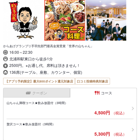
からあげグランプリ手羽先部門最高金賞受賞「世界の山ちゃん」
16:00～22:30
北浦和駅東口から徒歩1分
2500円。※お通し代、席料は頂きません！
136席(テーブル、座敷、カウンター、個室)
【アプリ予約限定】最大800ポイント還元対象店
口コミ投稿特典対象店
クーポン
コース
山ちゃん満喫コース★飲み放題付（3時間）
4,500円
（税込）
贅沢コース★飲み放題付（3時間）
5,300円
（税込）