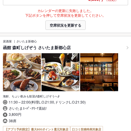
カレンダーの更新に失敗しました。
下記ボタンを押して空席状況を更新してください。
空席状況を更新する
居酒屋
さいたま新都心
函館 森町しげぞう さいたま新都心店
海鮮、ちょい飲みも歓迎♪森町しげぞうへ♪
11:30～22:00(料理L.O.21:00,ドリンクL.O.21:30)
さいたまｽｰﾊﾟｰｱﾘｰﾅ直結!
3,800円
38席
【アプリ予約限定】最大800ポイント還元対象店
口コミ投稿特典対象店