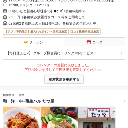
L.O.21:00,ドリンクL.O.21:30)
JRさいたま新都心駅徒歩1分 ◆ｸｰﾎﾟﾝ多種掲載中♪
2500円（各種飲み放題付きコース等をご用意して…
62席(62名様以上の人数は要相談。各種宴会の予約承り中!)
【アプリ予約限定】最大800ポイント還元対象店
口コミ投稿特典対象店
クーポン
コース
【毎日使える♪】 グループ様全員にドリンク1杯サービス！
カレンダーの更新に失敗しました。
下記ボタンを押して空席状況を更新してください。
空席状況を更新する
創作料理
蒲生
和・洋・中×蒲生バル たつ屋