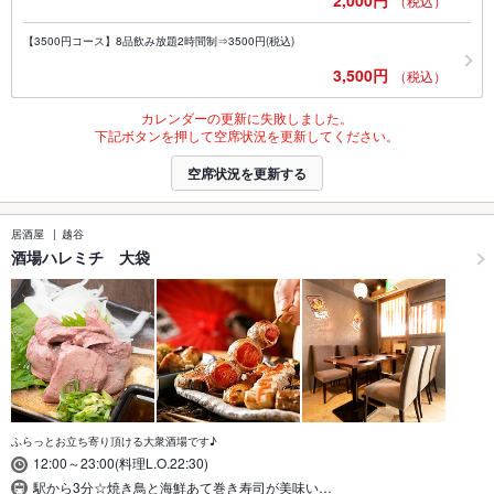
2,000円
（税込）
【3500円コース】8品飲み放題2時間制⇒3500円(税込)
3,500円
（税込）
カレンダーの更新に失敗しました。
下記ボタンを押して空席状況を更新してください。
空席状況を更新する
居酒屋
越谷
酒場ハレミチ 大袋
ふらっとお立ち寄り頂ける大衆酒場です♪
12:00～23:00(料理L.O.22:30)
駅から3分☆焼き鳥と海鮮あて巻き寿司が美味い…