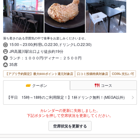
落ち着きのある雰囲気の中で食事をお楽しみくださいませ。
15:00～23:00(料理L.O.22:30,ドリンクL.O.22:30)
JR高麗川駅出口より徒歩約19分
ランチ：１０００円/ディナー：２５００円
35席
【アプリ予約限定】最大800ポイント還元対象店
口コミ投稿特典対象店
COIN+支払い可
クーポン
コース
【平日 15時～18時のご利用限定！】1杯ドリンク無料！(MEGA以外)
カレンダーの更新に失敗しました。
下記ボタンを押して空席状況を更新してください。
空席状況を更新する