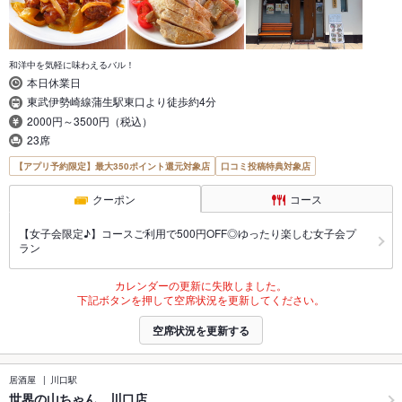
和洋中を気軽に味わえるバル！
本日休業日
東武伊勢崎線蒲生駅東口より徒歩約4分
2000円～3500円（税込）
23席
【アプリ予約限定】最大350ポイント還元対象店
口コミ投稿特典対象店
クーポン
コース
【女子会限定♪】コースご利用で500円OFF◎ゆったり楽しむ女子会プ
ラン
カレンダーの更新に失敗しました。
下記ボタンを押して空席状況を更新してください。
空席状況を更新する
居酒屋
川口駅
世界の山ちゃん 川口店