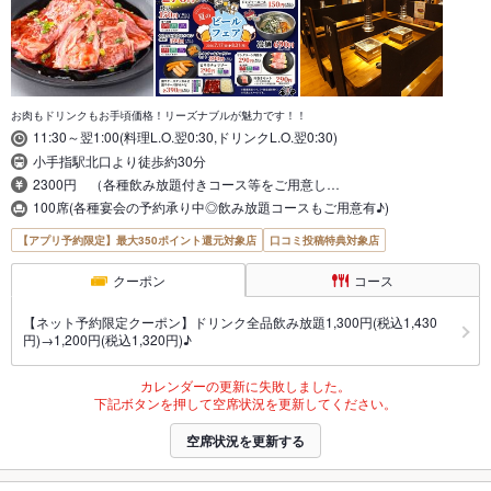
お肉もドリンクもお手頃価格！リーズナブルが魅力です！！
11:30～翌1:00(料理L.O.翌0:30,ドリンクL.O.翌0:30)
小手指駅北口より徒歩約30分
2300円 （各種飲み放題付きコース等をご用意し…
100席(各種宴会の予約承り中◎飲み放題コースもご用意有♪)
【アプリ予約限定】最大350ポイント還元対象店
口コミ投稿特典対象店
クーポン
コース
【ネット予約限定クーポン】ドリンク全品飲み放題1,300円(税込1,430
円)→1,200円(税込1,320円)♪
カレンダーの更新に失敗しました。
下記ボタンを押して空席状況を更新してください。
空席状況を更新する