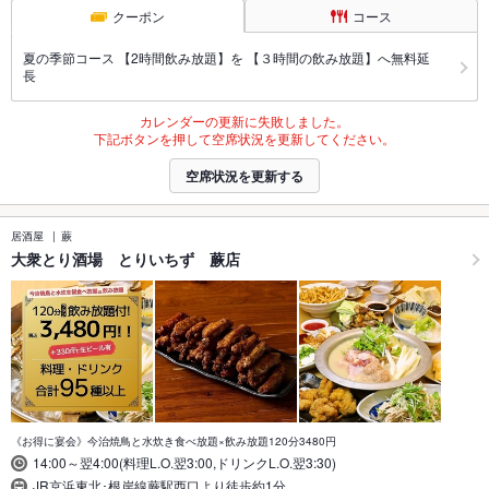
クーポン
コース
夏の季節コース 【2時間飲み放題】を 【３時間の飲み放題】へ無料延
長
カレンダーの更新に失敗しました。
下記ボタンを押して空席状況を更新してください。
空席状況を更新する
居酒屋
蕨
大衆とり酒場 とりいちず 蕨店
《お得に宴会》今治焼鳥と水炊き食べ放題×飲み放題120分3480円
14:00～翌4:00(料理L.O.翌3:00,ドリンクL.O.翌3:30)
JR京浜東北･根岸線蕨駅西口より徒歩約1分