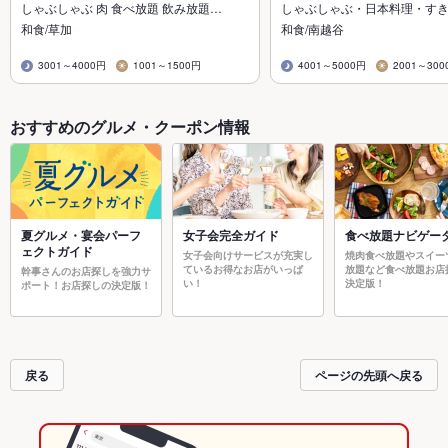
しゃぶしゃぶ 肉 食べ放題 飲み放題…
しゃぶしゃぶ・日本料理・す
和食/草加
和食/南越谷
3001～4000円
1001～1500円
4001～5000円
2001～300
おすすめのグルメ・クーポン情報
夏グルメ・宴会パーフ
女子会完全ガイド
食べ放題ナビゲー
ェクトガイド
女子会向けサービスが充実し
焼肉食べ放題やスイー
ているお得なお店がいっぱ
放題など食べ放題お店
幹事さんのお店探しを強力サ
い！
決定版！
ポート！お店探しの決定版！
戻る
ページの先頭へ戻る