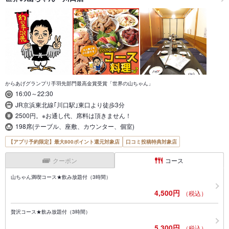
からあげグランプリ手羽先部門最高金賞受賞「世界の山ちゃん」
16:00～22:30
JR京浜東北線｢川口駅｣東口より徒歩3分
2500円。※お通し代、席料は頂きません！
198席(テーブル、座敷、カウンター、個室)
【アプリ予約限定】最大800ポイント還元対象店
口コミ投稿特典対象店
クーポン
コース
山ちゃん満喫コース★飲み放題付（3時間）
4,500円
（税込）
贅沢コース★飲み放題付（3時間）
5,300円
（税込）