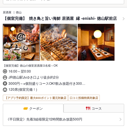
居酒屋
徳山
【個室完備】 焼き鳥と旨い海鮮 居酒屋 縁 -enishi- 徳山駅前店
【個室完備】徳山の個室居酒屋/2名様～OK
16:00～翌0:00
JR徳山駅みゆき口より徒歩約2分
3000円～※個別盛りコースOK!!飲み放題付き300…
120席(個室完備！)
【アプリ予約限定】最大800ポイント還元対象店
口コミ投稿特典対象店
クーポン
コース
《平日限定》先着3組様限定!!2時間飲み放題500円