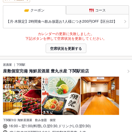
クーポン
コース
【月‐木限定】2時間食べ飲み放題お1人様につき200円OFF【区分22】
カレンダーの更新に失敗しました。
下記ボタンを押して空席状況を更新してください。
空席状況を更新する
居酒屋
下関駅
座敷個室完備 海鮮居酒屋 豊丸水産 下関駅前店
下関駅3分 海鮮居酒屋 飲み放題 個室
16:00～翌1:00(料理L.O.翌0:30,ドリンクL.O.翌0:30)