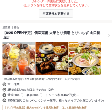
カレンダーの更新に失敗しました。
下記ボタンを押して空席状況を更新してください。
空席状況を更新する
居酒屋
徳山
【8/25 OPEN予定】個室完備 大衆とり酒場 とりいちず 山口徳
山店
《単品飲み放題有》120分飲放1089円!+330円で生ビール付に変更◎
本日休業日
JR徳山駅みゆき口より徒歩約12分
通常2000円・宴会3000円・チャージ料金462円(税…
155席(掘りごたつやカウンター席等、様々なタイプのお席ございます♪)
【アプリ予約限定】最大800ポイント還元対象店
口コミ投稿特典対象店