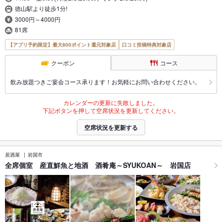
徳山駅より徒歩1分!
3000円～4000円
81席
【アプリ予約限定】最大800ポイント還元対象店
口コミ投稿特典対象店
クーポン
コース
飲み放題つきご宴会コース承ります！お気軽にお問い合わせください。
カレンダーの更新に失敗しました。
下記ボタンを押して空席状況を更新してください。
空席状況を更新する
居酒屋
岩国市
全席個室 産直鮮魚と地酒 酒肴庵～SYUKOAN～ 岩国店