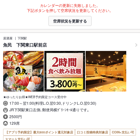
カレンダーの更新に失敗しました。
下記ボタンを押して空席状況を更新してください。
空席状況を更新する
居酒屋
下関駅
魚民 下関東口駅前店
★ゆったりお得★WEB予約限定コース受付中
17:00～翌1:00(料理L.O.翌0:30,ドリンクL.O.翌0:30)
JR下関駅東口左側､郵便局横ｸﾞﾘｰﾝﾓｰﾙ通りです｡
2500円
129席
【アプリ予約限定】最大800ポイント還元対象店
口コミ投稿特典対象店
COIN+支払い可
スマート支払い可