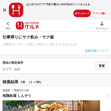
はじめてのアプリ予約で最大
1,000円分ポイントもらえる
ダウンロード
アプリで開く
戻る
マイメニュー
仕事帰りにサク飲み・サク飯
仕事帰りにサクっと飲んで帰りたい時におすすめのお店
掲載情報について
現在の指定条件
変更
エリア：山口
検索結果
7件
（1～7件）
居酒屋
周南市その他
地鶏魚場 しんぞう