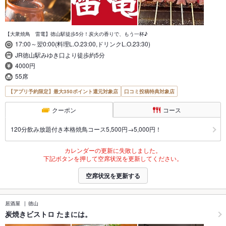
【大衆焼鳥 雷電】徳山駅徒歩5分！炭火の香りで、もう一杯♪
17:00～翌0:00(料理L.O.23:00,ドリンクL.O.23:30)
JR徳山駅みゆき口より徒歩約5分
4000円
55席
【アプリ予約限定】最大350ポイント還元対象店
口コミ投稿特典対象店
クーポン
コース
120分飲み放題付き本格焼鳥コース5,500円→5,000円！
カレンダーの更新に失敗しました。
下記ボタンを押して空席状況を更新してください。
空席状況を更新する
居酒屋
徳山
炭焼きビストロ たまには。