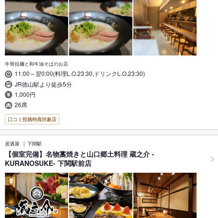
牛骨拉麺と和牛油そばのお店
11:00～翌0:00(料理L.O.23:30,ドリンクL.O.23:30)
JR徳山駅より徒歩5分
1,000円
26席
口コミ投稿特典対象店
居酒屋
下関駅
【個室完備】名物藁焼きと山口郷土料理 蔵之介 -
KURANOSUKE- 下関駅前店