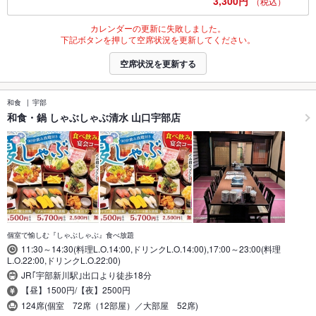
3,300円
（税込）
カレンダーの更新に失敗しました。
下記ボタンを押して空席状況を更新してください。
空席状況を更新する
和食
宇部
和食・鍋 しゃぶしゃぶ清水 山口宇部店
個室で愉しむ『しゃぶしゃぶ』食べ放題
11:30～14:30(料理L.O.14:00,ドリンクL.O.14:00),17:00～23:00(料理
L.O.22:00,ドリンクL.O.22:00)
JR｢宇部新川駅｣出口より徒歩18分
【昼】1500円/【夜】2500円
124席(個室 72席（12部屋）／大部屋 52席)