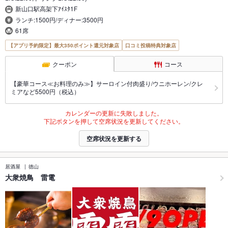
新山口駅高架下ｱｲｽﾀ1F
ランチ:1500円/ディナー:3500円
61席
【アプリ予約限定】最大350ポイント還元対象店
口コミ投稿特典対象店
クーポン
コース
【豪華コース≪お料理のみ≫】サーロイン付肉盛り/ウニホーレン/クレ
ミアなど5500円（税込）
カレンダーの更新に失敗しました。
下記ボタンを押して空席状況を更新してください。
空席状況を更新する
居酒屋
徳山
大衆焼鳥 雷電