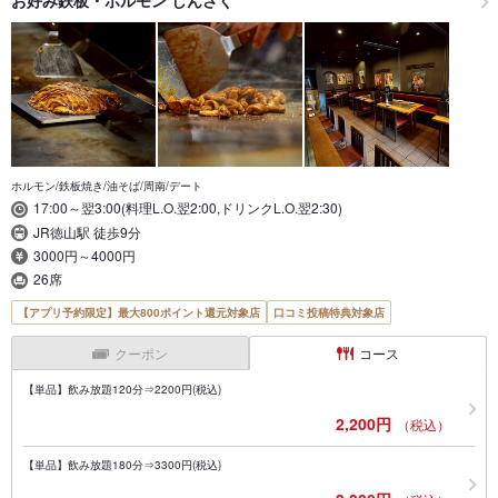
お好み鉄板・ホルモン しんさく
ホルモン/鉄板焼き/油そば/周南/デート
17:00～翌3:00(料理L.O.翌2:00,ドリンクL.O.翌2:30)
JR徳山駅 徒歩9分
3000円～4000円
26席
【アプリ予約限定】最大800ポイント還元対象店
口コミ投稿特典対象店
クーポン
コース
【単品】飲み放題120分⇒2200円(税込)
2,200円
（税込）
【単品】飲み放題180分⇒3300円(税込)