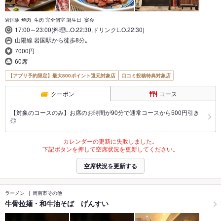
岩国駅 焼肉 生肉 完全個室 誕生日 宴会
17:00～23:00(料理L.O.22:30,ドリンクL.O.22:30)
山陽線 岩国駅から徒歩8分｡
7000円
60席
【アプリ予約限定】最大800ポイント還元対象店
口コミ投稿特典対象店
クーポン
コース
【対象のコースのみ】お席のお時間が90分で通常コースから500円引き
◎
カレンダーの更新に失敗しました。
下記ボタンを押して空席状況を更新してください。
空席状況を更新する
ラーメン
周南市その他
牛骨拉麺・和牛油そば げんすい