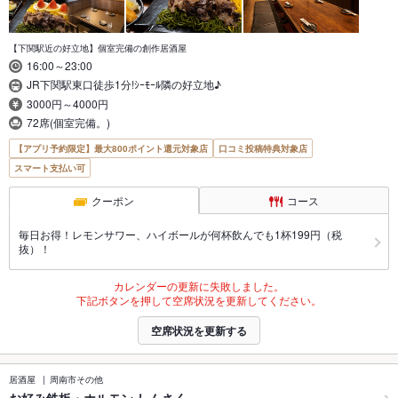
【下関駅近の好立地】個室完備の創作居酒屋
16:00～23:00
JR下関駅東口徒歩1分!ｼｰﾓｰﾙ隣の好立地♪
3000円～4000円
72席(個室完備。)
【アプリ予約限定】最大800ポイント還元対象店
口コミ投稿特典対象店
スマート支払い可
クーポン
コース
毎日お得！レモンサワー、ハイボールが何杯飲んでも1杯199円（税
抜）！
カレンダーの更新に失敗しました。
下記ボタンを押して空席状況を更新してください。
空席状況を更新する
居酒屋
周南市その他