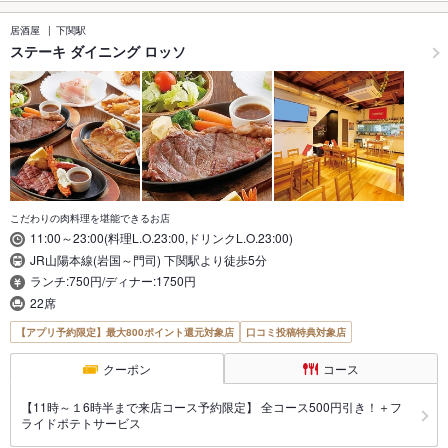
居酒屋
下関駅
ステーキ ダイニング ロッソ
こだわりの肉料理を堪能できるお店
11:00～23:00(料理L.O.23:00,ドリンクL.O.23:00)
JR山陽本線(岩国～門司) 下関駅より徒歩5分
ランチ:750円/ディナー:1750円
22席
【アプリ予約限定】最大800ポイント還元対象店
口コミ投稿特典対象店
クーポン
コース
【11時～１6時半まで来店コース予約限定】 全コース500円引き！＋フ
ライドポテトサービス