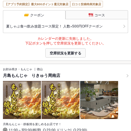
【アプリ予約限定】最大800ポイント還元対象店
口コミ投稿特典対象店
クーポン
コース
夏しゃぶ食べ飲み放題コース限定！ 人数×500円OFFクーポン
カレンダーの更新に失敗しました。
下記ボタンを押して空席状況を更新してください。
空席状況を更新する
お好み焼き・もんじゃ
徳山
月島もんじゃ りきゅう周南店
月島もんじゃ・鉄板焼を楽しめるお店です！
11:00～翌0:00(料理L.O.23:00,ドリンクL.O.23:00)