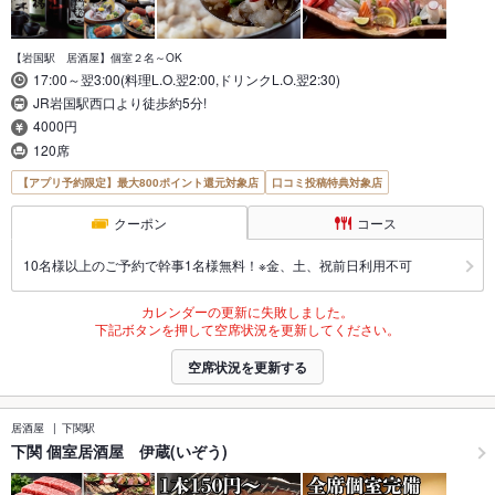
【岩国駅 居酒屋】個室２名～OK
17:00～翌3:00(料理L.O.翌2:00,ドリンクL.O.翌2:30)
JR岩国駅西口より徒歩約5分!
4000円
120席
【アプリ予約限定】最大800ポイント還元対象店
口コミ投稿特典対象店
クーポン
コース
10名様以上のご予約で幹事1名様無料！※金、土、祝前日利用不可
カレンダーの更新に失敗しました。
下記ボタンを押して空席状況を更新してください。
空席状況を更新する
居酒屋
下関駅
下関 個室居酒屋 伊蔵(いぞう)