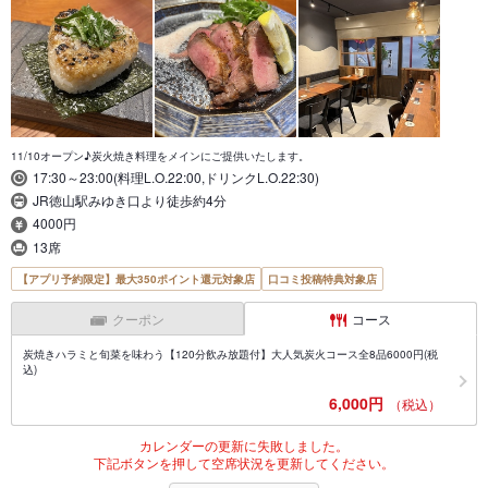
11/10オープン♪炭火焼き料理をメインにご提供いたします。
17:30～23:00(料理L.O.22:00,ドリンクL.O.22:30)
JR徳山駅みゆき口より徒歩約4分
4000円
13席
【アプリ予約限定】最大350ポイント還元対象店
口コミ投稿特典対象店
クーポン
コース
炭焼きハラミと旬菜を味わう【120分飲み放題付】大人気炭火コース全8品6000円(税
込)
6,000円
（税込）
カレンダーの更新に失敗しました。
下記ボタンを押して空席状況を更新してください。