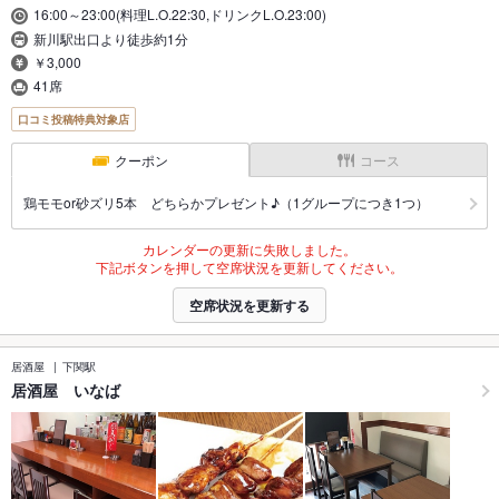
16:00～23:00(料理L.O.22:30,ドリンクL.O.23:00)
新川駅出口より徒歩約1分
￥3,000
41席
口コミ投稿特典対象店
クーポン
コース
鶏モモor砂ズリ5本 どちらかプレゼント♪（1グループにつき1つ）
カレンダーの更新に失敗しました。
下記ボタンを押して空席状況を更新してください。
空席状況を更新する
居酒屋
下関駅
居酒屋 いなば