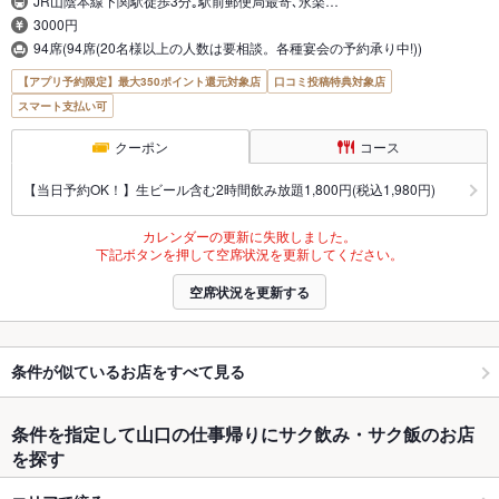
JR山陰本線下関駅徒歩3分｡駅前郵便局最寄､永楽…
3000円
94席(94席(20名様以上の人数は要相談。各種宴会の予約承り中!))
【アプリ予約限定】最大350ポイント還元対象店
口コミ投稿特典対象店
スマート支払い可
クーポン
コース
【当日予約OK！】生ビール含む2時間飲み放題1,800円(税込1,980円)
カレンダーの更新に失敗しました。
下記ボタンを押して空席状況を更新してください。
空席状況を更新する
条件が似ているお店をすべて見る
条件を指定して山口の仕事帰りにサク飲み・サク飯のお店
を探す