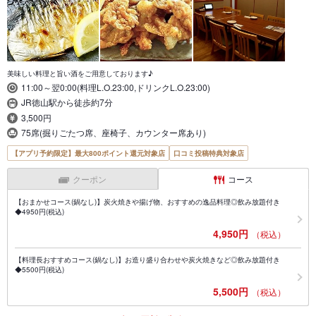
美味しい料理と旨い酒をご用意しております♪
11:00～翌0:00(料理L.O.23:00,ドリンクL.O.23:00)
JR徳山駅から徒歩約7分
3,500円
75席(掘りごたつ席、座椅子、カウンター席あり)
【アプリ予約限定】最大800ポイント還元対象店
口コミ投稿特典対象店
クーポン
コース
【おまかせコース(鍋なし)】炭火焼きや揚げ物、おすすめの逸品料理◎飲み放題付き
◆4950円(税込)
4,950円
（税込）
【料理長おすすめコース(鍋なし)】お造り盛り合わせや炭火焼きなど◎飲み放題付き
◆5500円(税込)
5,500円
（税込）