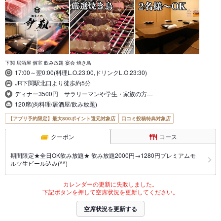
下関 居酒屋 個室 飲み放題 宴会 焼き鳥
17:00～翌0:00(料理L.O.23:00,ドリンクL.O.23:30)
JR下関駅北口より徒歩約5分
ディナー3500円 サラリーマンや学生・家族の方…
120席(肉料理/居酒屋/飲み放題)
【アプリ予約限定】最大800ポイント還元対象店
口コミ投稿特典対象店
クーポン
コース
期間限定★全日OK飲み放題★ 飲み放題2000円→1280円プレミアムモ
ルツ生ビール込み(^^)
カレンダーの更新に失敗しました。
下記ボタンを押して空席状況を更新してください。
空席状況を更新する