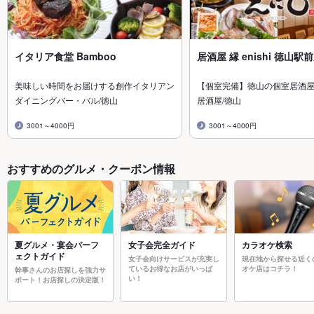
イタリア食堂 Bamboo
居酒屋 縁 enishi 徳山駅
美味しい時間をお届けする創作イタリアン
【個室完備】徳山の個室居酒屋
ダイニングバー・バル/徳山
居酒屋/徳山
3001～4000円
3001～4000円
おすすめのグルメ・クーポン情報
夏グルメ・宴会パーフ
女子会完全ガイド
カラオケ検索
ェクトガイド
女子会向けサービスが充実し
現在地から探せる近く
ているお得なお店がいっぱ
オケ店はコチラ！
幹事さんのお店探しを強力サ
い！
ポート！お店探しの決定版！