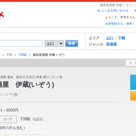
個室居酒屋 伊蔵 いぞう 
よくある問い合わせ
ようこそ、
さん
ゲスト
会員登録する（無料）
エリア
山口
下関
ジャンル
居酒屋
口
下関
下関駅
個室居酒屋 伊蔵 いぞう
み放題 宴会 誕生日 記念日 和食 掘りごたつ 肉
酒屋 伊蔵(いぞう)
コミ117件
01～3000円
下関駅
（
山口
）
エリア
同伴の方も含む）