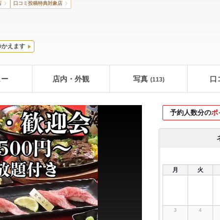
店
口コミ投稿特典対象店
つかえます
ュー
店内・外観
写真
口
(113)
予約人数分の
ポ
月
火
3
4