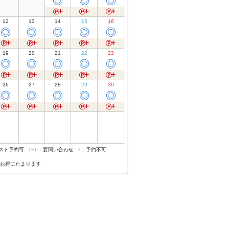
◎
◎
◎
12
13
14
15
16
◎
◎
◎
◎
◎
19
20
21
22
23
◎
◎
◎
◎
◎
26
27
28
29
30
◎
◎
◎
◎
◎
スト予約可
TEL
：要問い合わせ
×
：予約不可
お得にたまります