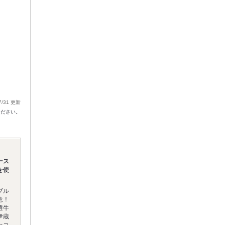
7/31 更新
ください。
ース
を使
ブル
意！
選牛
伊蔵
たコ