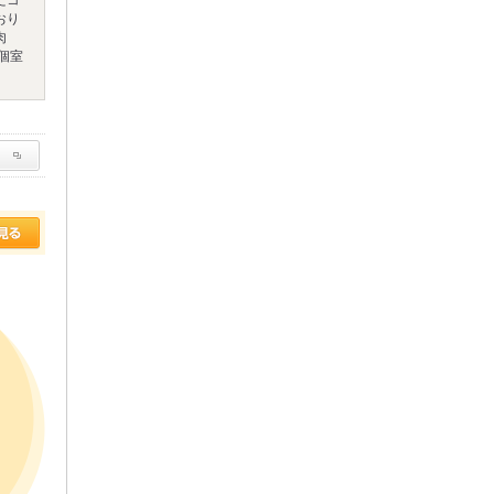
おり
 肉
個室