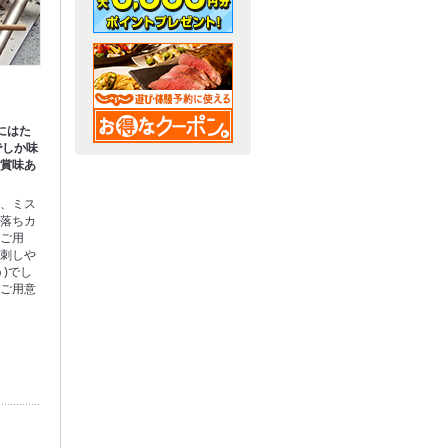
にはた
でしか味
ご賞味あ
ス、ミス
中落ちカ
をご用
鳥刺しや
)でし
数ご用意