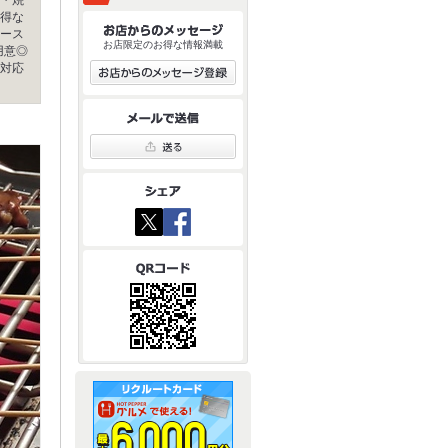
得な
ース
お店限定のお得な情報満載
用意◎
対応