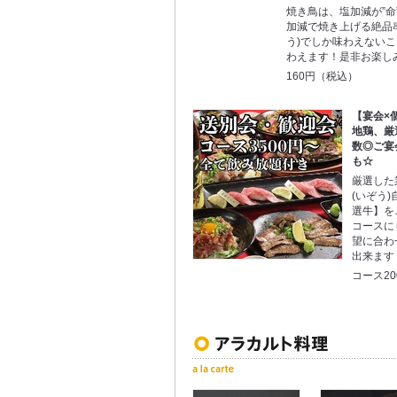
焼き鳥は、塩加減が”命
加減で焼き上げる絶品
う)でしか味わえない
わえます！是非お楽し
160円（税込）
【宴会×
地鶏、厳
数◎ご宴
も☆
厳選した
(いぞう
選牛】を
コースに
望に合わ
出来ます
コース20