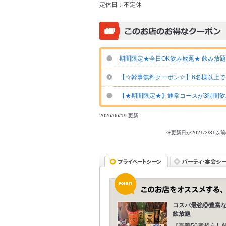
定休日：
不定休
期間限定★全日OK飲み放題★ 飲み放題2
【☆幹事無料クーポン☆】6名様以上で
【★期間限定★】通常コースが3時間飲
2026/06/19 更新
※更新日が2021/3/
コスパ最強◎豊富
飲放題
【豪華50種超え】