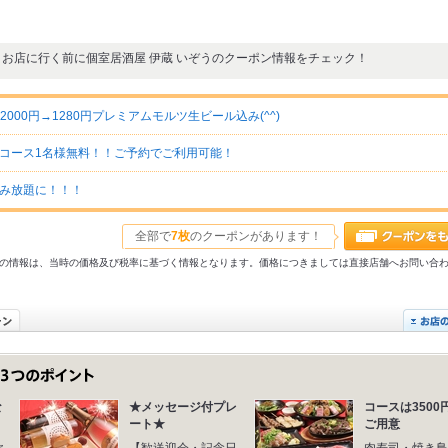
お店に行く前に個室居酒屋 伊蔵 いぞうのクーポン情報をチェック！
000円→1280円プレミアムモルツ生ビール込み(^^)
コース1名様無料！！ご予約でご利用可能！
み放題に！！！
全部で
7枚
のクーポンがあります！
31以前の情報は、当時の価格及び税率に基づく情報となります。価格につきましては直接店舗へお問い合
な
★メッセージ付プレ
コースは3500
ート★
ご用意
飲
【歓送迎会・記念日
肉寿司・焼き鳥