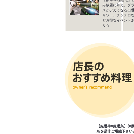
み放題に加え、グ
スがデカくなる出
サワー、チンチロ
どお得なイベント
り☆
【厳選牛×厳選鳥】伊蔵
鳥を是非ご堪能下さい