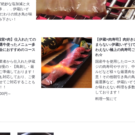
”絶妙な塩加減と火
串．．．伊蔵(いぞ
こだわりの焼き鳥が味
み下さい！
個室×肉】仕入れたての
【伊蔵×肉寿司】肉好き
選牛使ったメニュー多
まらない♪伊蔵(いぞう)
会におすすめのコース
わえない極上の肉寿司
れ☆
業者から仕入れた伊蔵
国産牛を使用したロー
)自慢の・【鳥刺し・厳
ジの肉寿司やサガリ、
ご準備しております！
ルビなど様々な厳選肉
も対応しており、ご要
意！その他朝引き鳥の
せてご対応することも
厳選豚など、伊蔵(いぞう
！！
か味わえない料理を多
しております！
00円～
料理一覧にて