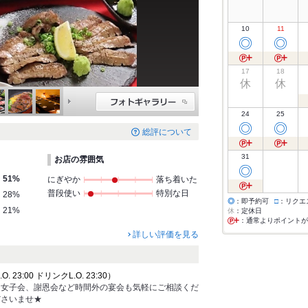
10
11
◎
◎
17
18
休
休
24
25
◎
◎
総評について
31
お店の雰囲気
◎
51%
にぎやか
落ち着いた
普段使い
特別な日
28%
◎
：即予約可
□
：リクエ
21%
休
：定休日
：通常よりポイントが
詳しい評価を見る
 23:00 ドリンクL.O. 23:30）
、女子会、謝恩会など時間外の宴会も気軽にご相談くだ
ださいませ★