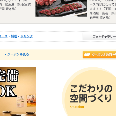
肉 居酒屋 鶏 個室 肉
ース内容になって
寿司 焼き鳥】
ます！！【下関
居酒屋 宴会 鶏 
肉寿司 焼き鳥】
コース
料理
ドリンク
クーポンを見る
る