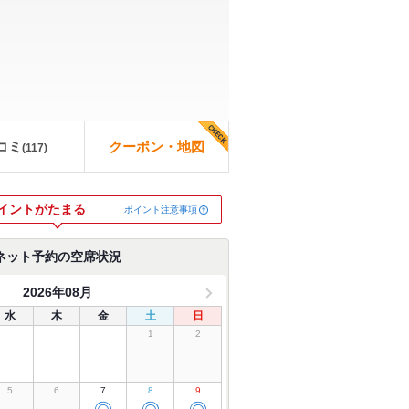
コミ
クーポン・地図
(
117
)
イントがたまる
ポイント注意事項
ネット予約の空席状況
2026年08月
水
木
金
土
日
1
2
5
6
7
8
9