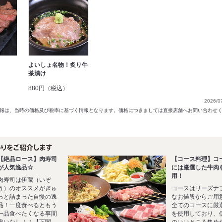
よいしょ名物！炙り牛
茶漬け
）
880円（税込）
2026/0
以前の情報は、当時の価格及び税率に基づく情報となります。価格につきましては直接店舗へお問い合わせ
【絶品ロース】肉寿司
【コース料理】コ
が人気逸品☆
には厳選した牛肉
用！
肉寿司は伊蔵（いぞ
う）のオススメがぎゅ
コースはリーズナ
っと詰まった自慢の逸
なお値段からご用
品！一度食べるともう
全てのコースに厳
一品食べたくなる事間
を使用しており、
違いなし！！【下関
のいいところ集め