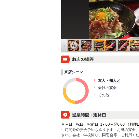
来店シーン
友人・知人と
会社の宴会
その他
月～日、祝日、祝前日: 17:00～翌0:00 （料理L.O.
※時間外の宴会予約も承ります。お昼の宴会
さい。会社・学校帰り、同窓会等、ご利用く