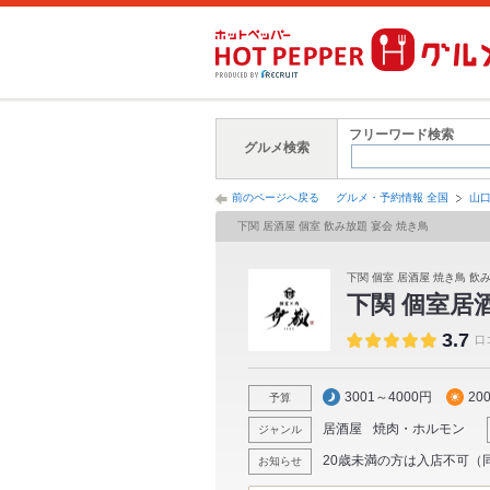
フリーワード検索
グルメ検索
前のページへ戻る
グルメ・予約情報 全国
山
下関 居酒屋 個室 飲み放題 宴会 焼き鳥
下関 個室 居酒屋 焼き鳥 飲
下関 個室居
3.7
口
3001～4000円
20
予算
居酒屋
焼肉・ホルモン
ジャンル
20歳未満の方は入店不可（
お知らせ