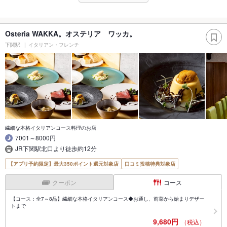
Osteria WAKKA。オステリア ワッカ。
下関駅
イタリアン・フレンチ
繊細な本格イタリアンコース料理のお店
7001～8000円
JR下関駅北口より徒歩約12分
【アプリ予約限定】最大350ポイント還元対象店
口コミ投稿特典対象店
クーポン
コース
【コース：全7～8品】繊細な本格イタリアンコース◆お通し、前菜から始まりデザー
トまで
9,680円
（税込）