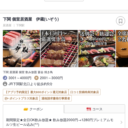
下関 個室居酒屋 伊蔵(いぞう)
居酒屋
下関駅
下関 居酒屋 個室 飲み放題 宴会 焼き鳥
3001～4000円
2001～3000円
JR下関駅北口より徒歩約5分
【アプリ予約限定】最大800ポイント還元対象店
口コミ投稿特典対象店
ポイントプラス対象店
適格請求書発行事業者
クーポン
コース
期間限定★全日OK飲み放題★ 飲み放題2000円→1280円プレミアムモ
ルツ生ビール込み(^^)