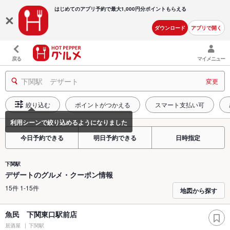
はじめてのアプリ予約で最大
1,000円分ポイントもらえる
ダウンロード
アプリで開く
戻る
マイメニュー
下関駅 デザート
変更
絞り込む
ポイントがつかえる
スマート支払い可
今日予約できる
明日予約できる
日時指定
下関駅
デザートのグルメ・クーポン情報
15件 1-15件
地図から探す
魚民 下関東口駅前店
居酒屋
下関駅