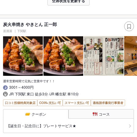
空席状況を更新する
炭火串焼き やきとん 正一郎
居酒屋
下関駅
通常営業時間で元気に営業中です！！
3001～4000円
JR 下関駅 東口 徒歩3分 /JR 幡生駅 車10分
口コミ投稿特典対象店
COIN+支払い可
スマート支払い可
適格請求書発行事業者
クーポン
コース
【誕生日・記念日に】プレートサービス★