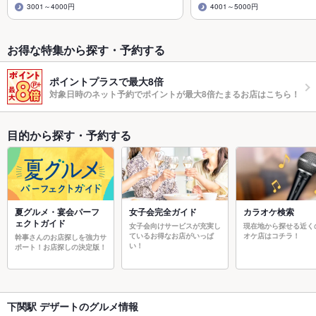
3001～4000円
4001～5000円
お得な特集から探す・予約する
ポイントプラスで最大8倍
対象日時のネット予約でポイントが最大8倍たまるお店はこちら！
目的から探す・予約する
夏グルメ・宴会パーフ
女子会完全ガイド
カラオケ検索
ェクトガイド
女子会向けサービスが充実し
現在地から探せる近く
ているお得なお店がいっぱ
オケ店はコチラ！
幹事さんのお店探しを強力サ
い！
ポート！お店探しの決定版！
下関駅 デザートのグルメ情報