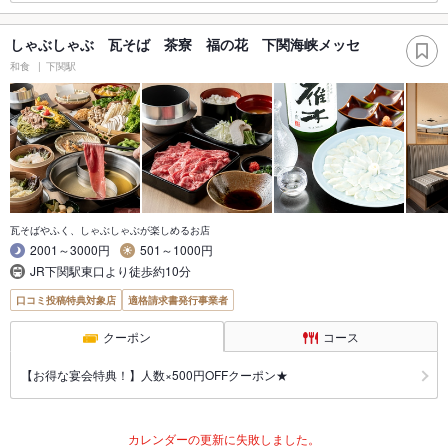
しゃぶしゃぶ 瓦そば 茶寮 福の花 下関海峡メッセ
和食
下関駅
瓦そばやふく、しゃぶしゃぶが楽しめるお店
2001～3000円
501～1000円
JR下関駅東口より徒歩約10分
口コミ投稿特典対象店
適格請求書発行事業者
クーポン
コース
【お得な宴会特典！】人数×500円OFFクーポン★
カレンダーの更新に失敗しました。