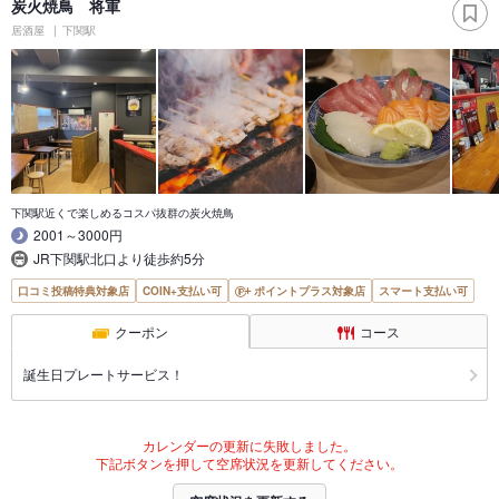
炭火焼鳥 将軍
居酒屋
下関駅
下関駅近くで楽しめるコスパ抜群の炭火焼鳥
2001～3000円
JR下関駅北口より徒歩約5分
口コミ投稿特典対象店
COIN+支払い可
ポイントプラス対象店
スマート支払い可
クーポン
コース
誕生日プレートサービス！
カレンダーの更新に失敗しました。
下記ボタンを押して空席状況を更新してください。