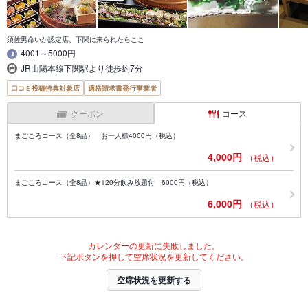
須佐男命いか認定店、下関に来られたらここ
4001～5000円
JR山陽本線下関駅より徒歩約7分
口コミ投稿特典対象店
適格請求書発行事業者
クーポン
コース
まごころコース（全8品） お一人様4000円（税込）
4,000円
（税込）
まごころコース（全8品）★120分飲み放題付 6000円（税込）
6,000円
（税込）
カレンダーの更新に失敗しました。
下記ボタンを押して空席状況を更新してください。
空席状況を更新する