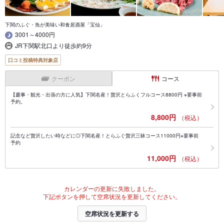
下関のふぐ・魚が美味い和食居酒屋「宝仙」
3001～4000円
JR下関駅北口より徒歩約9分
口コミ投稿特典対象店
クーポン
コース
【慶事・観光・出張の方に人気】下関名産！贅沢とらふくフルコース8800円 ※要事前
予約。
8,800円
（税込）
記念など贅沢したい時などに◎下関名産！とらふぐ贅沢三昧コース11000円※要事前
予約
11,000円
（税込）
カレンダーの更新に失敗しました。
下記ボタンを押して空席状況を更新してください。
空席状況を更新する