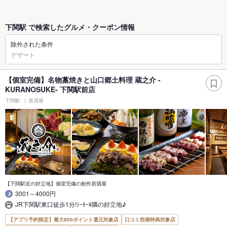
下関駅 で検索したグルメ・クーポン情報
除外された条件
デザート
【個室完備】名物藁焼きと山口郷土料理 蔵之介 -
KURANOSUKE- 下関駅前店
下関駅
居酒屋
【下関駅近の好立地】個室完備の創作居酒屋
3001～4000円
JR下関駅東口徒歩1分!ｼｰﾓｰﾙ隣の好立地♪
【アプリ予約限定】最大800ポイント還元対象店
口コミ投稿特典対象店