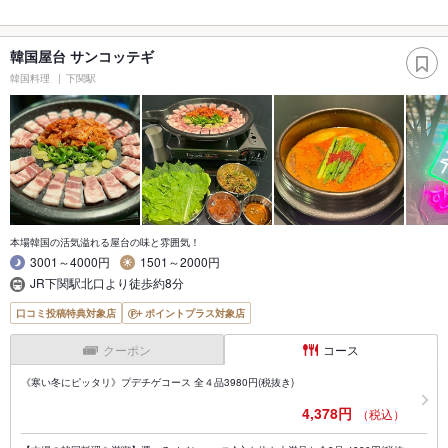
韓国屋台 サンコッテギ
韓国料理
下関駅
本場韓国の活気溢れる屋台の味と雰囲気！
3001～4000円
1501～2000円
JR下関駅北口より徒歩約8分
口コミ投稿特典対象店
ポイントプラス対象店
クーポン
コース
《寒い冬にピッタリ》プデチゲコース 全４品3980円(税抜き)
4,378円
（税込）