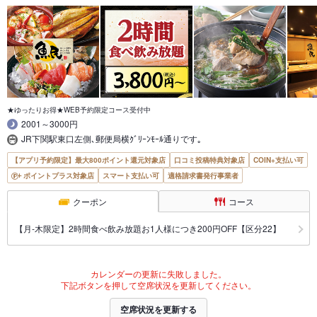
★ゆったりお得★WEB予約限定コース受付中
2001～3000円
JR下関駅東口左側､郵便局横ｸﾞﾘｰﾝﾓｰﾙ通りです｡
【アプリ予約限定】最大800ポイント還元対象店
口コミ投稿特典対象店
COIN+支払い可
ポイントプラス対象店
スマート支払い可
適格請求書発行事業者
クーポン
コース
【月‐木限定】2時間食べ飲み放題お1人様につき200円OFF【区分22】
カレンダーの更新に失敗しました。
下記ボタンを押して空席状況を更新してください。
空席状況を更新する