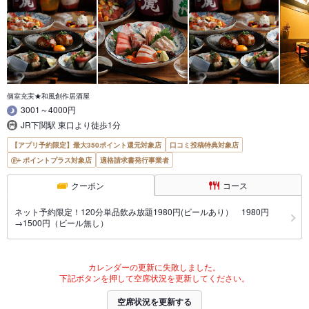
個室充実★和風創作居酒屋
3001～4000円
JR下関駅 東口より徒歩1分
【アプリ予約限定】最大350ポイント還元対象店
口コミ投稿特典対象店
ポイントプラス対象店
適格請求書発行事業者
クーポン
コース
ネット予約限定！120分単品飲み放題1980円(ビールあり） 1980円
→1500円（ビール無し）
カレンダーの更新に失敗しました。
下記ボタンを押して空席状況を更新してください。
空席状況を更新する