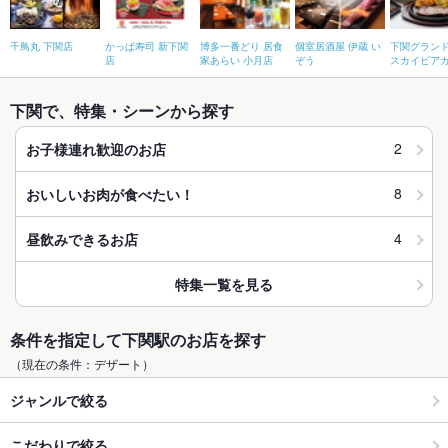
千鳥丸 下関店
かっぱ寿司 新下関
博多一番どり 居食
個室居酒屋 伊蔵 い
下関グラン
店
家あらい 小月店
ぞう
スカイビア
下関で、特集・シーンから探す
2
お子様連れ歓迎のお店
8
おいしいお肉が食べたい！
4
昼飲みできるお店
特集一覧を見る
条件を指定して下関駅のお店を探す
（現在の条件：デザート）
ジャンルで絞る
こだわりで絞る