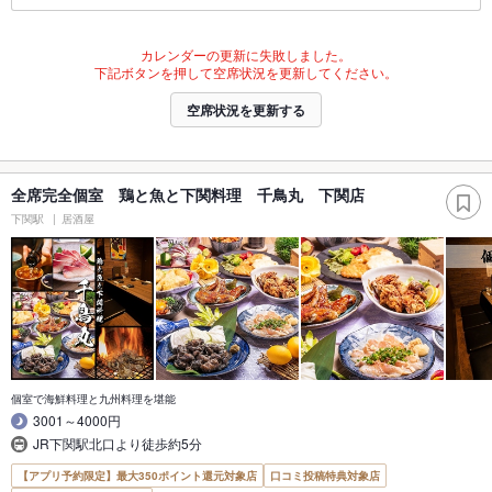
カレンダーの更新に失敗しました。
下記ボタンを押して空席状況を更新してください。
空席状況を更新する
全席完全個室 鶏と魚と下関料理 千鳥丸 下関店
下関駅
居酒屋
個室で海鮮料理と九州料理を堪能
3001～4000円
JR下関駅北口より徒歩約5分
【アプリ予約限定】最大350ポイント還元対象店
口コミ投稿特典対象店