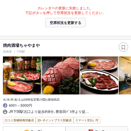
カレンダーの更新に失敗しました。
下記ボタンを押して空席状況を更新してください。
空席状況を更新する
焼肉酒場ちゃやまや
居酒屋
下関駅
火/水/木/金/土は26時迄営業の隠れ家焼肉店
4001～5000円
JR下関駅北口より徒歩約8分､豊前田ﾊﾞｽ停より徒…
口コミ投稿特典対象店
ポイントプラス対象店
スマート支払い可
クーポン
コース