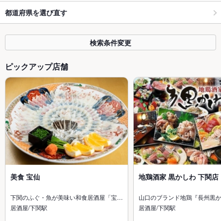
都道府県を選び直す
検索条件変更
ピックアップ店舗
美食 宝仙
地鶏酒家 黒かしわ 下関店
下関のふぐ・魚が美味い和食居酒屋「宝…
山口のブランド地鶏『長州黒
居酒屋/下関駅
居酒屋/下関駅