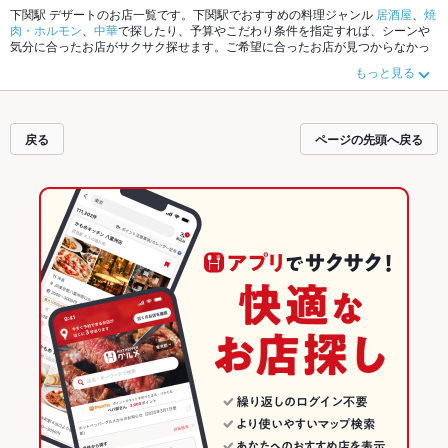
下関駅 デザートのお店一覧です。下関駅でおすすめの料理ジャンル
居酒屋
、
焼
肉・ホルモン
、
中華
で探したり、予算やこだわり条件を指定すれば、シーンや
気分に合ったお店がサクサク探せます。ご希望に合ったお店が見つからなかっ
たら、近隣のエリア
下関駅
、
唐戸市場・カモンワーフ
、
下関市その他
もチェッ
もっと見る
クしてみてください。ホットペッパーグルメなら、お得なクーポンはもちろ
ん、こだわりメニュー
からあげ
、
お茶漬け
、
エビ料理
や季節のおすすめ料理な
ど、お店の最新情報をご紹介しているので安心！24時間使える簡単便利なネッ
ト予約が使えるお店も拡大中です。友達どうしの飲み会にも、会社の宴会に
戻る
ページの先頭へ戻る
も、デートやパーティーにもお得に便利にホットペッパーグルメをご利用くだ
さい。