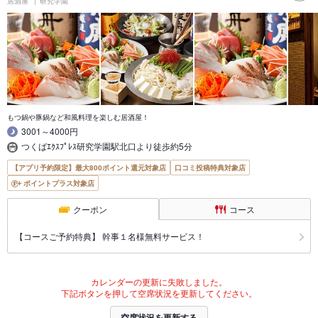
居酒屋
研究学園
もつ鍋や豚鍋など和風料理を楽しむ居酒屋！
3001～4000円
つくばｴｸｽﾌﾟﾚｽ研究学園駅北口より徒歩約5分
【アプリ予約限定】最大800ポイント還元対象店
口コミ投稿特典対象店
ポイントプラス対象店
クーポン
コース
【コースご予約特典】 幹事１名様無料サービス！
カレンダーの更新に失敗しました。
下記ボタンを押して空席状況を更新してください。
空席状況を更新する