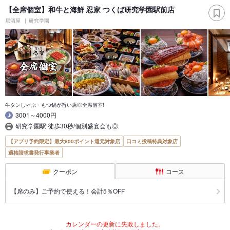
【全席個室】和牛と海鮮 忍家 つくば研究学園駅前店
居酒屋
研究学園
牛タンしゃぶ・もつ鍋が旨い店◎全席個室!
3001～4000円
研究学園駅 徒歩30秒/個別盛宴会も◎
【アプリ予約限定】最大800ポイント還元対象店
口コミ投稿特典対象店
適格請求書発行事業者
クーポン
コース
【席のみ】ご予約で使える！会計5％OFF
カレンダーの更新に失敗しました。