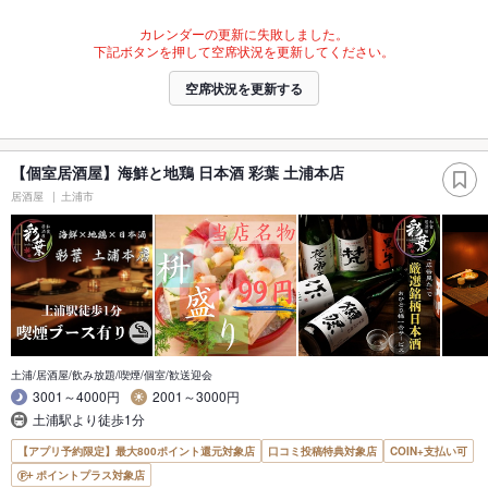
カレンダーの更新に失敗しました。
下記ボタンを押して空席状況を更新してください。
空席状況を更新する
【個室居酒屋】海鮮と地鶏 日本酒 彩葉 土浦本店
居酒屋
土浦市
土浦/居酒屋/飲み放題/喫煙/個室/歓送迎会
3001～4000円
2001～3000円
土浦駅より徒歩1分
【アプリ予約限定】最大800ポイント還元対象店
口コミ投稿特典対象店
COIN+支払い可
ポイントプラス対象店