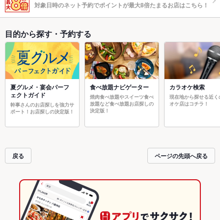
対象日時のネット予約でポイントが最大8倍たまるお店はこちら！
目的から探す・予約する
夏グルメ・宴会パーフ
食べ放題ナビゲーター
カラオケ検索
ェクトガイド
焼肉食べ放題やスイーツ食べ
現在地から探せる近く
放題など食べ放題お店探しの
オケ店はコチラ！
幹事さんのお店探しを強力サ
決定版！
ポート！お店探しの決定版！
戻る
ページの先頭へ戻る