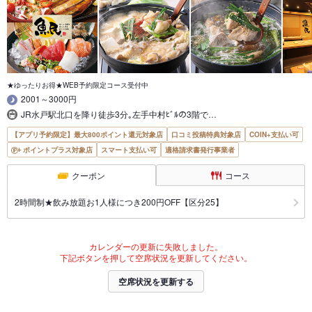
★ゆったりお得★WEB予約限定コース受付中
2001～3000円
JR水戸駅北口を降り徒歩3分｡左手中村ﾋﾞﾙの3階で…
【アプリ予約限定】最大800ポイント還元対象店
口コミ投稿特典対象店
COIN+支払い可
ポイントプラス対象店
スマート支払い可
適格請求書発行事業者
クーポン
コース
2時間制★飲み放題お1人様につき200円OFF【区分25】
カレンダーの更新に失敗しました。
下記ボタンを押して空席状況を更新してください。
空席状況を更新する