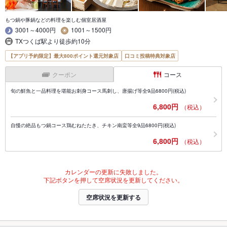
もつ鍋や豚鍋などの料理を楽しむ個室居酒屋
3001～4000円
1001～1500円
TXつくば駅より徒歩約10分
【アプリ予約限定】最大800ポイント還元対象店
口コミ投稿特典対象店
クーポン
コース
旬の鮮魚と一品料理を堪能お刺身コース馬刺し、唐揚げ等全9品6800円(税込)
6,800円
（税込）
自慢の絶品もつ鍋コース鶏むねたたき、チキン南蛮等全9品6800円(税込)
6,800円
（税込）
カレンダーの更新に失敗しました。
下記ボタンを押して空席状況を更新してください。
空席状況を更新する