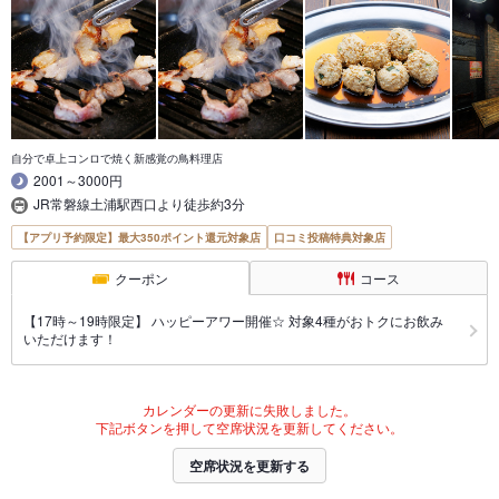
自分で卓上コンロで焼く新感覚の鳥料理店
2001～3000円
JR常磐線土浦駅西口より徒歩約3分
【アプリ予約限定】最大350ポイント還元対象店
口コミ投稿特典対象店
クーポン
コース
【17時～19時限定】 ハッピーアワー開催☆ 対象4種がおトクにお飲み
いただけます！
カレンダーの更新に失敗しました。
下記ボタンを押して空席状況を更新してください。
空席状況を更新する