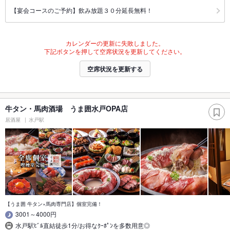
【宴会コースのご予約】飲み放題３０分延長無料！
カレンダーの更新に失敗しました。
下記ボタンを押して空席状況を更新してください。
空席状況を更新する
牛タン・馬肉酒場 うま囲水戸OPA店
居酒屋
水戸駅
【うま囲 牛タン×馬肉専門店】個室完備！
3001～4000円
水戸駅ﾋﾞﾙ直結徒歩1分/お得なｸｰﾎﾟﾝを多数用意◎