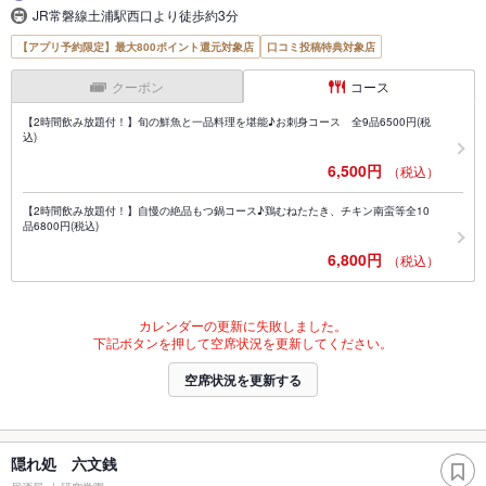
JR常磐線土浦駅西口より徒歩約3分
【アプリ予約限定】最大800ポイント還元対象店
口コミ投稿特典対象店
クーポン
コース
【2時間飲み放題付！】旬の鮮魚と一品料理を堪能♪お刺身コース 全9品6500円(税
込)
6,500円
（税込）
【2時間飲み放題付！】自慢の絶品もつ鍋コース♪鶏むねたたき、チキン南蛮等全10
品6800円(税込)
6,800円
（税込）
カレンダーの更新に失敗しました。
下記ボタンを押して空席状況を更新してください。
空席状況を更新する
隠れ処 六文銭