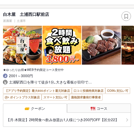
白木屋 土浦西口駅前店
居酒屋
土浦市
★ゆったりお得★WEB予約限定コース受付中
2001～3000円
土浦駅西口を降りて徒歩1分｡大きな看板が目印で…
【アプリ予約限定】最大800ポイント還元対象店
口コミ投稿特典対象店
COIN+支払い可
ポイントプラス対象店
スマート支払い可
適格請求書発行事業者
クーポン
コース
【月‐木限定】2時間食べ飲み放題お1人様につき200円OFF【区分22】