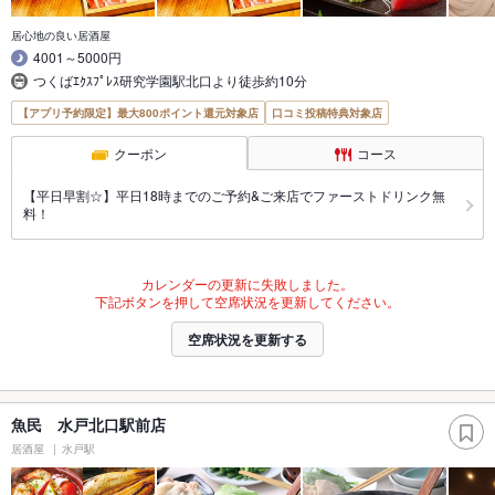
居心地の良い居酒屋
4001～5000円
つくばｴｸｽﾌﾟﾚｽ研究学園駅北口より徒歩約10分
【アプリ予約限定】最大800ポイント還元対象店
口コミ投稿特典対象店
クーポン
コース
【平日早割☆】平日18時までのご予約&ご来店でファーストドリンク無
料！
カレンダーの更新に失敗しました。
下記ボタンを押して空席状況を更新してください。
空席状況を更新する
魚民 水戸北口駅前店
居酒屋
水戸駅