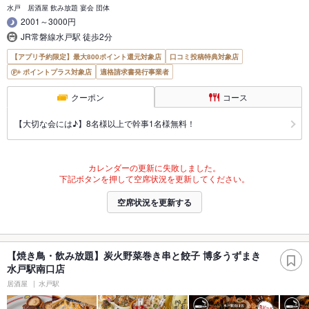
水戸 居酒屋 飲み放題 宴会 団体
2001～3000円
JR常磐線水戸駅 徒歩2分
【アプリ予約限定】最大800ポイント還元対象店
口コミ投稿特典対象店
ポイントプラス対象店
適格請求書発行事業者
クーポン
コース
【大切な会には♪】8名様以上で幹事1名様無料！
カレンダーの更新に失敗しました。
下記ボタンを押して空席状況を更新してください。
空席状況を更新する
【焼き鳥・飲み放題】炭火野菜巻き串と餃子 博多うずまき
水戸駅南口店
居酒屋
水戸駅