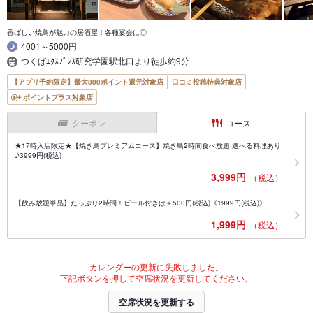
香ばしい焼鳥が魅力の居酒屋！各種宴会に◎
4001～5000円
つくばｴｸｽﾌﾟﾚｽ研究学園駅北口より徒歩約9分
【アプリ予約限定】最大800ポイント還元対象店
口コミ投稿特典対象店
ポイントプラス対象店
クーポン
コース
★17時入店限定★【焼き鳥プレミアムコース】焼き鳥2時間食べ放題!選べる料理あり
♪3999円(税込)
3,999円
（税込）
【飲み放題単品】たっぷり2時間！ビール付きは＋500円(税込)《1999円(税込)》
1,999円
（税込）
カレンダーの更新に失敗しました。
下記ボタンを押して空席状況を更新してください。
空席状況を更新する