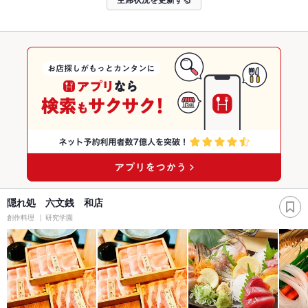
隠れ処 六文銭 和店
創作料理
研究学園