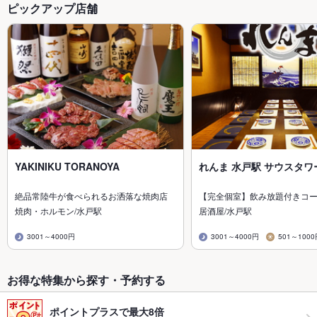
ピックアップ店舗
YAKINIKU TORANOYA
れんま 水戸駅 サウスタワ
絶品常陸牛が食べられるお洒落な焼肉店
【完全個室】飲み放題付きコー
焼肉・ホルモン/水戸駅
居酒屋/水戸駅
3001～4000円
3001～4000円
501～100
お得な特集から探す・予約する
ポイントプラスで最大8倍