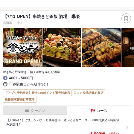
【7/13 OPEN】串焼きと釜飯 酒場 導楽
居酒屋
守谷
焼き鳥と野菜巻き。熱々釜飯を楽しむ酒場
4001～5000円
守谷駅東口から徒歩3分!
【アプリ予約限定】最大350ポイント還元対象店
口コミ投稿特典対象店
適格請求書発行事業者
クーポン
コース
【人気No.1】ごまカンパチ・野菜巻き串・選べる釜飯コース 5000円(税込)2時間飲
み放題付き
5,000円
（税込）