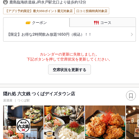
鹿島臨海鉄道線,JR水戸駅北口より徒歩約12分
【アプリ予約限定】最大350ポイント還元対象店
口コミ投稿特典対象店
クーポン
コース
【限定】お得な2時間飲み放題1650円（税込）！！
カレンダーの更新に失敗しました。
下記ボタンを押して空席状況を更新してください。
空席状況を更新する
隠れ処 六文銭 つくばデイズタウン店
居酒屋
つくば駅