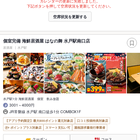
カレンダーの更新に失敗しました。
下記ボタンを押して空席状況を更新してください。
空席状況を更新する
個室完備 海鮮居酒屋 はなの舞 水戸駅南口店
居酒屋
水戸駅
水戸駅1分 海鮮居酒屋 個室 飲み放題
3001～4000円
JR常磐線 水戸駅 南口徒歩1分 COMBOX1F
【アプリ予約限定】最大800ポイント還元対象店
口コミ投稿特典対象店
ポイントプラス対象店
スマート支払い可
適格請求書発行事業者
クーポン
コース