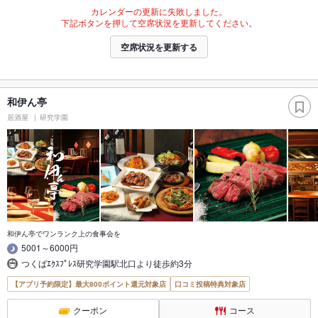
カレンダーの更新に失敗しました。
下記ボタンを押して空席状況を更新してください。
空席状況を更新する
和伊ん亭
居酒屋
研究学園
和伊ん亭でワンランク上の食事会を
5001～6000円
つくばｴｸｽﾌﾟﾚｽ研究学園駅北口より徒歩約3分
【アプリ予約限定】最大800ポイント還元対象店
口コミ投稿特典対象店
クーポン
コース