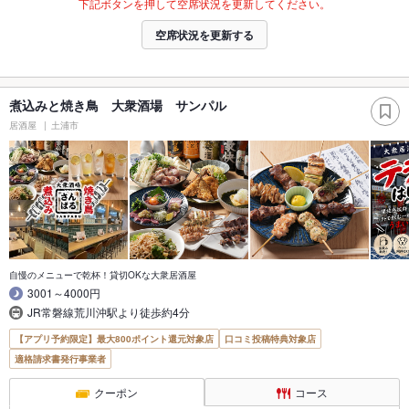
下記ボタンを押して空席状況を更新してください。
空席状況を更新する
煮込みと焼き鳥 大衆酒場 サンパル
居酒屋
土浦市
自慢のメニューで乾杯！貸切OKな大衆居酒屋
3001～4000円
JR常磐線荒川沖駅より徒歩約4分
【アプリ予約限定】最大800ポイント還元対象店
口コミ投稿特典対象店
適格請求書発行事業者
クーポン
コース