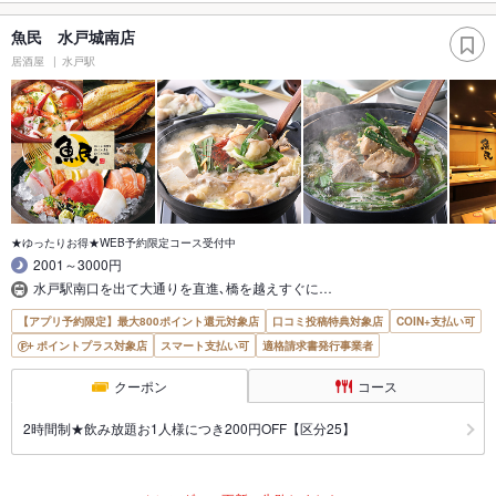
魚民 水戸城南店
居酒屋
水戸駅
★ゆったりお得★WEB予約限定コース受付中
2001～3000円
水戸駅南口を出て大通りを直進､橋を越えすぐに…
【アプリ予約限定】最大800ポイント還元対象店
口コミ投稿特典対象店
COIN+支払い可
ポイントプラス対象店
スマート支払い可
適格請求書発行事業者
クーポン
コース
2時間制★飲み放題お1人様につき200円OFF【区分25】