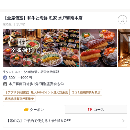
【全席個室】和牛と海鮮 忍家 水戸駅南本店
居酒屋
水戸駅
牛タンしゃぶ・もつ鍋が旨い店◎全席個室!
3001～4000円
水戸駅南口徒歩1分/個別盛宴会も◎
【アプリ予約限定】最大800ポイント還元対象店
口コミ投稿特典対象店
適格請求書発行事業者
クーポン
コース
【席のみ】ご予約で使える！会計5％OFF