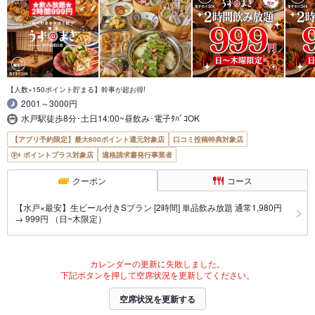
【人数×150ポイント貯まる】幹事が超お得!
2001～3000円
水戸駅徒歩8分･土日14:00~昼飲み･電子ﾀﾊﾞｺOK
【アプリ予約限定】最大800ポイント還元対象店
口コミ投稿特典対象店
ポイントプラス対象店
適格請求書発行事業者
クーポン
コース
【水戸×最安】生ビール付きSプラン [2時間] 単品飲み放題 通常1,980円
→ 999円 （日~木限定）
カレンダーの更新に失敗しました。
下記ボタンを押して空席状況を更新してください。
空席状況を更新する