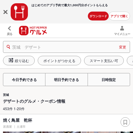
はじめてのアプリ予約で最大
1,000円分ポイントもらえる
ダウンロード
アプリで開く
戻る
マイメニュー
茨城 デザート
変更
絞り込む
ポイントがつかえる
スマート支払い可
今日予約できる
明日予約できる
日時指定
茨城
デザートのグルメ・クーポン情報
453件 1-20件
焼く鳥屋 乾杯
居酒屋
土浦市