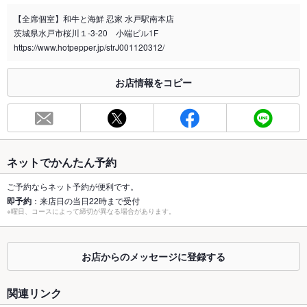
詳細はお店までお気軽にお問い合わせ下さい。
【全席個室】和牛と海鮮 忍家 水戸駅南本店
茨城県水戸市桜川１-3-20 小端ビル1F
喫煙専用室
なし
https://www.hotpepper.jp/strJ001120312/
※2020年4月1日～受動喫煙対策に関する法律が施行されています。正しい情報はお店へお問い
合わせください。
お店情報をコピー
お席
総席数
104席(個室は24席【全席個室 2名様～！】 )
最大宴会収
36人(各種宴会のご予約承り中！ご予算・人数などのご相談も承
容人数
ります!!)
ネットでかんたん予約
個室
あり ：【全席個室】 落ち着いた個室は2名様～接待でご利用さ
ご予約ならネット予約が便利です。
れる方も☆
即予約
：来店日の当日22時まで受付
※曜日、コースによって締切が異なる場合があります。
座敷
あり ：ホッと和めるお座敷…居心地のよさは格別です◎
掘りごたつ
あり ：44名まで可能な宴会場は、掘りごたつ席でご用意！各種
お店からのメッセージに登録する
宴会のご予約承り中!!
関連リンク
カウンター
なし