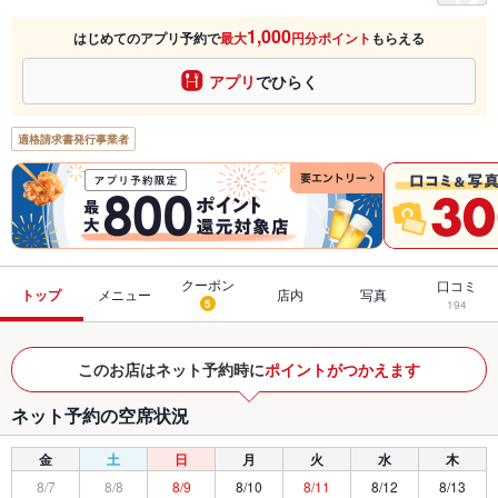
1,000
はじめてのアプリ予約で
最大
円分ポイント
もらえる
アプリ
でひらく
適格請求書発行事業者
クーポン
口コミ
トップ
メニュー
店内
写真
5
194
このお店はネット予約時に
ポイントがつかえます
ネット予約の空席状況
金
土
日
月
火
水
木
8/7
8/8
8/9
8/10
8/11
8/12
8/13