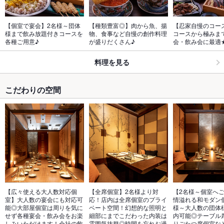
【個室で宴会】2名様～団体
【種類豊富◎】肉から魚、揚
【忍家自慢のコー
様まで飲み放題付きコースを
物、食事など自慢の創作料理
コースから極みま
各種ご用意♪
が盛りだくさん♪
会・飲み会に最適
料理を見る
こだわりの空間
【広々使える大人数対応個
【全席個室】2名様より対
【2名様～個室へ
室】大人数の宴会にも対応可
応！店内は全席個室のプライ
情溢れる和モダン
能◎大部屋個室は周りを気に
ベート空間！幻想的な照明と
様～大人数の団体
せず各種宴会・飲み会をお楽
細部にまでこだわった内装は
内可能◎テーブル
しみいただけます！会社の飲
雰囲気抜群◎時間を忘れお過
りごたつ席個室な