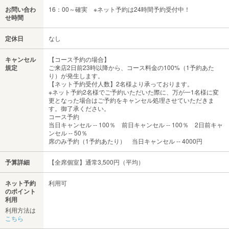
お問い合わ
16：00～確実 ※ネット予約は24時間予約受付中！
せ時間
定休日
なし
キャンセル
【コース予約の場合】
規定
ご来店2日前23時以降から、コース料金の100%（1予約あた
り）が発生します。
【ネット予約受付人数】2名様より承っております。
※ネット予約2名様でご予約いただいた際に、万が一1名様に変
更となった場合はご予約をキャンセル処理させていただきま
す。御了承ください。
コース予約
当日キャンセル -- 100％ 前日キャンセル -- 100％ 2日前キャ
ンセル -- 50％
席のみ予約（1予約あたり） 当日キャンセル -- 4000円
予算詳細
【全席個室】通常3,500円（平均）
ネット予約
利用可
のポイント
利用
利用方法は
こちら