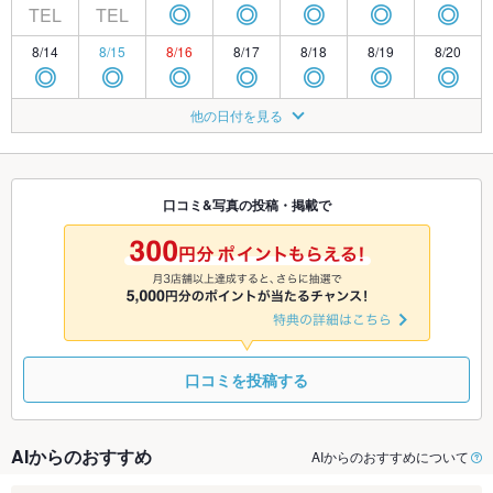
TEL
TEL
◎
◎
◎
◎
◎
8/14
8/15
8/16
8/17
8/18
8/19
8/20
◎
◎
◎
◎
◎
◎
◎
8/21
8/22
8/23
8/24
8/25
8/26
8/27
他の日付を見る
◎
◎
◎
◎
◎
◎
◎
8/28
8/29
8/30
8/31
9/1
9/2
9/3
◎
◎
◎
◎
◎
◎
◎
口コミ&写真の投稿・掲載で
9/4
9/5
9/6
9/7
9/8
9/9
9/10
◎
◎
◎
◎
◎
◎
◎
口コミを投稿する
AIからのおすすめ
AIからのおすすめについて