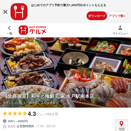
はじめてのアプリ予約で最大
1,000円分ポイントもらえる
ダウンロード
アプリで開く
一覧
マイメニュー
居酒屋 | 水戸駅 | 茨城県
【全席個室】和牛と海鮮 忍家 水戸駅南本店
牛タンしゃぶ・もつ鍋が旨い店◎全席個室!
4.3
194
口コミ
件
3001～4000円
ただいま営業時間外
17:00～翌0:00