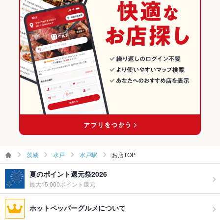
水戸 × 和食
茨城 × 和風
水戸駅のグルメランキング
お酒
カクテル充実、焼酎充実、日本酒充実、ワイン充実
水戸 × 鍋
茨城 × 和食
水戸駅の居酒屋ランキング
お子様連れ
お子様連れ歓迎 ：個室も多数ご用意しておりますので、ご家族
でもゆっくりご利用可能です！
水戸駅 × 和食
茨城 × 鍋
ウェディン
可能です！ご相談下さい。
グパーティ
水戸駅 × 鍋
ー二次会
お祝い・サ
可
プライズ対
応
備考
ご宴会、歓送迎会、女子会、デート、合コン、ママ会、ご家族
で等、様々な利用シーンに対応しております！
茨城
水戸
水戸駅
お店TOP
夏のポイント還元祭2026
最大15,000ポイント還元
ホットペッパーグルメについて