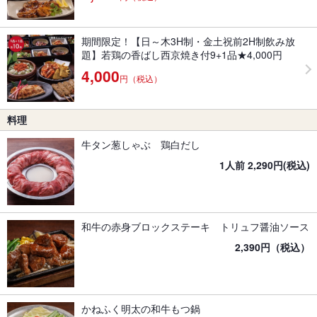
期間限定！【日～木3H制・金土祝前2H制飲み放
題】若鶏の香ばし西京焼き付9+1品★4,000円
4,000
円（税込）
料理
牛タン葱しゃぶ 鶏白だし
1人前 2,290円(税込)
和牛の赤身ブロックステーキ トリュフ醤油ソース
2,390円（税込）
かねふく明太の和牛もつ鍋