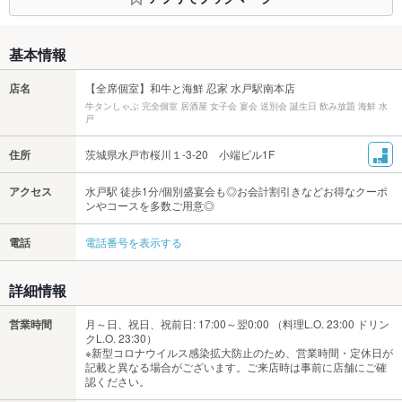
基本情報
店名
【全席個室】和牛と海鮮 忍家 水戸駅南本店
牛タンしゃぶ 完全個室 居酒屋 女子会 宴会 送別会 誕生日 飲み放題 海鮮 水
戸
住所
茨城県水戸市桜川１-3-20 小端ビル1F
アクセス
水戸駅 徒歩1分/個別盛宴会も◎お会計割引きなどお得なクーポ
ンやコースを多数ご用意◎
電話
電話番号を表示する
詳細情報
営業時間
月～日、祝日、祝前日: 17:00～翌0:00 （料理L.O. 23:00 ドリン
クL.O. 23:30）
※新型コロナウイルス感染拡大防止のため、営業時間・定休日が
記載と異なる場合がございます。ご来店時は事前に店舗にご確
認ください。