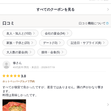
すべてのクーポンを見る
口コミ
口コミ機能について
友人・知人と(102)
会社の宴会(34)
家族・子供と(23)
デート(13)
記念日・サプライズ(8)
大人数の宴会(8)
接待・会食(5)
修さん
40代前半/男性・来店日：2026/07/19
3.0
ホットペッパーグルメで予約
すべてが個室で良かったですが、遮音ではありません。隣の声がかなり響き
ます。
料理は美味しかったです。