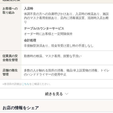
お客様への
入店時
取り組み
体調不良の方への自粛呼びかけあり、入店時の検温あり、施設
内のマスク着用依頼あり、店内に消毒液設置、混雑時入店お断
り
テーブル/カウンターサービス
オーダー時にお客様と一定間隔保持
会計処理
非接触型決済あり、現金等受け渡し時の手渡しなし
従業員の安
勤務時の検温、マスク着用、頻繁な手洗い
全衛生管理
店舗の衛生
多数の人が触れる箇所の消毒、備品/卓上設置物の消毒、トイレ
管理
のハンドドライヤーの使用中止
※各項目の詳細は
こちら
をご確認ください。
続きを見る
たばこ
お店の情報をシェア
禁煙・喫煙
全席禁煙