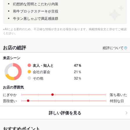
幻想的な照明とこだわり内装
和牛ブロックステーキが主役
牛タン葱しゃぶで満足感抜群
※AIによる要約のため、不正確な情報が含まれる場合があります。掲載情報全文と併せてご確認
ください。
お店の総評
総評について
来店シーン
友人・知人と
47％
会社の宴会
21％
その他
32％
お店の雰囲気
にぎやか
落ち着いた
普段使い
特別な日
詳しい評価を見る
おすすめポイント