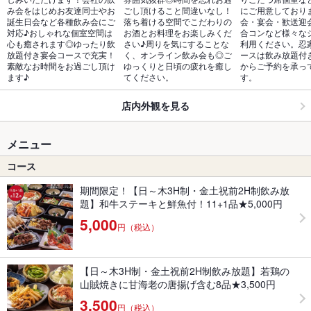
み会をはじめお友達同士やお
ごし頂けること間違いなし！
にご用意しており
誕生日会など各種飲み会にご
落ち着ける空間でこだわりの
会・宴会・歓送迎
対応♪おしゃれな個室空間は
お酒とお料理をお楽しみくだ
合コンなど様々な
心も癒されます◎ゆったり飲
さい♪周りを気にすることな
利用ください。忍
放題付き宴会コースで充実！
く、オンライン飲み会も◎ご
ースは飲み放題付
素敵なお時間をお過ごし頂け
ゆっくりと日頃の疲れを癒し
からご予約を承っ
ます♪
てください。
す。
店内外観を見る
メニュー
コース
期間限定！【日～木3H制・金土祝前2H制飲み放
題】和牛ステーキと鮮魚付！11+1品★5,000円
5,000
円（税込）
【日～木3H制・金土祝前2H制飲み放題】若鶏の
山賊焼きに甘海老の唐揚げ含む8品★3,500円
3,500
円（税込）