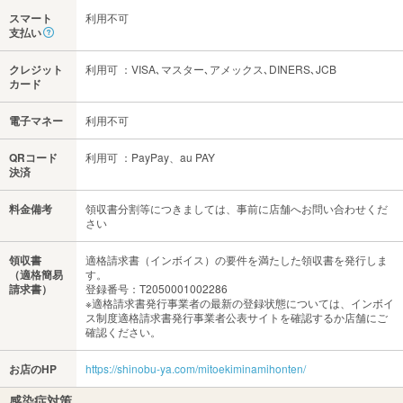
スマート
利用不可
支払い
クレジット
利用可 ：VISA､マスター､アメックス､DINERS､JCB
カード
電子マネー
利用不可
QRコード
利用可 ：PayPay、au PAY
決済
料金備考
領収書分割等につきましては、事前に店舗へお問い合わせくだ
さい
領収書
適格請求書（インボイス）の要件を満たした領収書を発行しま
（適格簡易
す。
請求書）
登録番号：T2050001002286
※適格請求書発行事業者の最新の登録状態については、インボイ
ス制度適格請求書発行事業者公表サイトを確認するか店舗にご
確認ください。
お店のHP
https://shinobu-ya.com/mitoekiminamihonten/
感染症対策