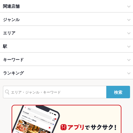
ソファー
関連店舗
なし
テラス席
なし
隠れ菴 忍家
ジャンル
貸切
貸切不可 ：ご相談下さい
居酒屋
エリア
設備
和風
水戸駅
駅
Wi-Fi
未確認
水戸 × 居酒屋
水戸駅 × 居酒屋
水戸駅
キーワード
バリアフリ
なし ：何かご要望などございましたら、お店までお気軽にお問
ー
い合わせ下さいませ。
水戸 × 和風
水戸駅 × 和風
ランキング
からあげ
エビ料理
カキ料理・オイスター
白子
にんにく料理
駐車場
なし ：お近くのコインパーキングをご利用ください。
フライドポテト
割烹
ふぐ・てっちり
しゃぶしゃぶ
うどん
天ぷら
水戸駅 × 居酒屋
水戸駅 × 和食
茨城のグルメランキング
検索
その他設備
何かご要望などございましたら、お店までお気軽にお問い合わ
鶏皮
もつ鍋
ステーキ
トリュフ
カルボナーラ
ピザ
牛タン
せ下さいませ。
水戸駅 × 和風
水戸駅 × 鍋
茨城の居酒屋ランキング
パフェ
デザート
シカゴピザ
馬肉
肉寿司
いくら丼
その他
和食
茨城
水戸のグルメランキング
サーモンいくら丼
牛タン丼
飲み放題
あり ：単品飲み放題もございます。
鍋
茨城 × 居酒屋
水戸の居酒屋ランキング
食べ放題
なし ：ございません