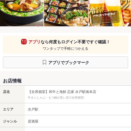
アプリ
なら何度もログイン不要ですぐ確認！
ワンタップで手軽につかえる
アプリでブックマーク
お店情報
店名
【全席個室】和牛と海鮮 忍家 水戸駅南本店
牛タンしゃぶ・もつ鍋が旨い店◎全席個室!
エリア
水戸駅
ジャンル
居酒屋