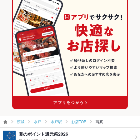
鶏皮
もつ鍋
ステーキ
トリュフ
カルボナーラ
ピザ
牛タン
水戸駅 × 和風
水戸駅 × 鍋
茨城の居酒屋ランキング
パフェ
デザート
シカゴピザ
馬肉
肉寿司
いくら丼
和食
茨城
水戸のグルメランキング
サーモンいくら丼
牛タン丼
鍋
茨城 × 居酒屋
水戸の居酒屋ランキング
水戸 × 和食
茨城 × 和風
水戸駅のグルメランキング
水戸 × 鍋
茨城 × 和食
水戸駅の居酒屋ランキング
水戸駅 × 和食
茨城 × 鍋
水戸駅 × 鍋
茨城
水戸
水戸駅
お店TOP
写真
夏のポイント還元祭2026