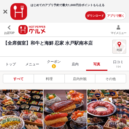
はじめてのアプリ予約で最大
1,000円分ポイントもらえる
ダウンロード
アプリで開く
お店TOP
マイメニュー
【全席個室】和牛と海鮮 忍家 水戸駅南本店
クーポン
口コミ
トップ
メニュー
店内
写真
5
194
すべて
料理
店内外観
その他