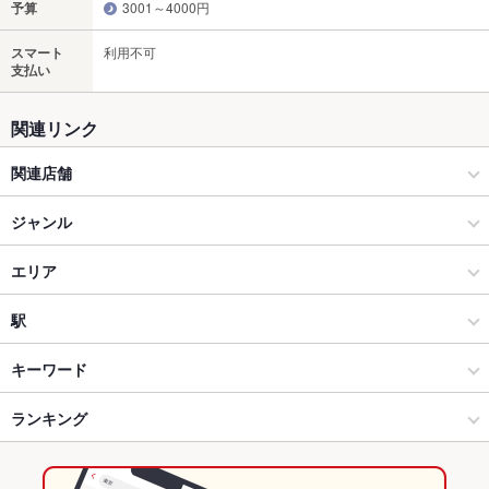
予算
3001～4000円
スマート
利用不可
支払い
関連リンク
関連店舗
隠れ菴 忍家
ジャンル
居酒屋
エリア
和風
水戸駅
駅
水戸 × 居酒屋
水戸駅 × 居酒屋
水戸駅
キーワード
水戸 × 和風
水戸駅 × 和風
ランキング
からあげ
エビ料理
カキ料理・オイスター
白子
にんにく料理
フライドポテト
割烹
ふぐ・てっちり
しゃぶしゃぶ
うどん
天ぷら
水戸駅 × 居酒屋
水戸駅 × 和食
茨城のグルメランキング