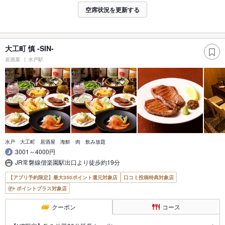
空席状況を更新する
大工町 慎 ‐SIN-
居酒屋
水戸駅
水戸 大工町 居酒屋 海鮮 肉 飲み放題
3001～4000円
JR常磐線偕楽園駅出口より徒歩約19分
【アプリ予約限定】最大350ポイント還元対象店
口コミ投稿特典対象店
ポイントプラス対象店
クーポン
コース