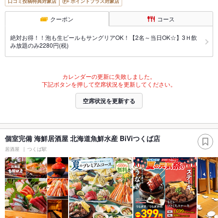
口コミ投稿特典対象店
ポイントプラス対象店
クーポン
コース
絶対お得！！泡も生ビールもサングリアOK！【2名～当日OK☆】3Ｈ飲
み放題のみ2280円(税)
カレンダーの更新に失敗しました。
下記ボタンを押して空席状況を更新してください。
空席状況を更新する
個室完備 海鮮居酒屋 北海道魚鮮水産 BiViつくば店
居酒屋
つくば駅