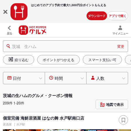
はじめてのアプリ予約で最大
1,000円分ポイントもらえる
ダウンロード
アプリで開く
戻る
マイメニュー
茨城 生ハム
変更
絞り込む
ポイントがつかえる
スマート支払い可
日付
時間
人数
茨城の生ハムのグルメ・クーポン情報
209件 1-20件
地図で表示
個室完備 海鮮居酒屋 はなの舞 水戸駅南口店
居酒屋
水戸駅