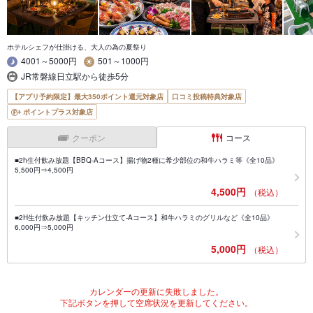
ホテルシェフが仕掛ける、大人の為の夏祭り
4001～5000円
501～1000円
JR常磐線日立駅から徒歩5分
【アプリ予約限定】最大350ポイント還元対象店
口コミ投稿特典対象店
ポイントプラス対象店
クーポン
コース
■2h生付飲み放題【BBQ-Aコース】揚げ物2種に希少部位の和牛ハラミ等《全10品》
5,500円⇒4,500円
4,500円
（税込）
■2H生付飲み放題【キッチン仕立て-Aコース】和牛ハラミのグリルなど《全10品》
6,000円⇒5,000円
5,000円
（税込）
カレンダーの更新に失敗しました。
下記ボタンを押して空席状況を更新してください。