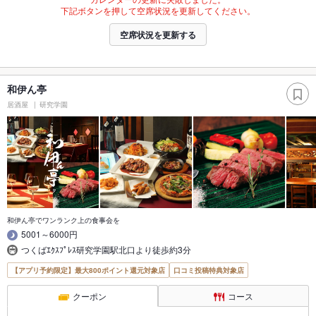
下記ボタンを押して空席状況を更新してください。
空席状況を更新する
和伊ん亭
居酒屋
研究学園
和伊ん亭でワンランク上の食事会を
5001～6000円
つくばｴｸｽﾌﾟﾚｽ研究学園駅北口より徒歩約3分
【アプリ予約限定】最大800ポイント還元対象店
口コミ投稿特典対象店
クーポン
コース