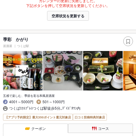
カレンダーの更新に失敗しました。
下記ボタンを押して空席状況を更新してください。
空席状況を更新する
季彩 かがり
居酒屋
つくば駅
五感で楽しむ、季節を彩る和風居酒屋
4001～5000円
501～1000円
つくばｴｸｽﾌﾟﾚｽつくば駅徒歩5分｡ﾃﾞｲｽﾞﾀｳﾝ内
【アプリ予約限定】最大350ポイント還元対象店
口コミ投稿特典対象店
クーポン
コース