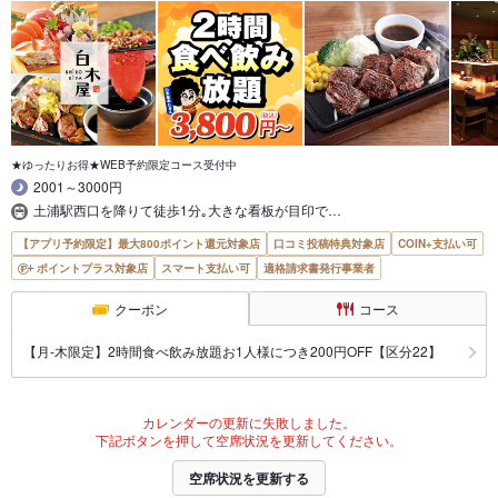
★ゆったりお得★WEB予約限定コース受付中
2001～3000円
土浦駅西口を降りて徒歩1分｡大きな看板が目印で…
【アプリ予約限定】最大800ポイント還元対象店
口コミ投稿特典対象店
COIN+支払い可
ポイントプラス対象店
スマート支払い可
適格請求書発行事業者
クーポン
コース
【月‐木限定】2時間食べ飲み放題お1人様につき200円OFF【区分22】
カレンダーの更新に失敗しました。
下記ボタンを押して空席状況を更新してください。
空席状況を更新する