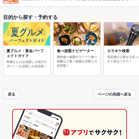
目的から探す・予約する
夏グルメ・宴会パーフ
食べ放題ナビゲーター
カラオケ検索
ェクトガイド
焼肉食べ放題やスイーツ食べ
現在地から探せる近く
放題など食べ放題お店探しの
オケ店はコチラ！
幹事さんのお店探しを強力サ
決定版！
ポート！お店探しの決定版！
戻る
ページの先頭へ戻る