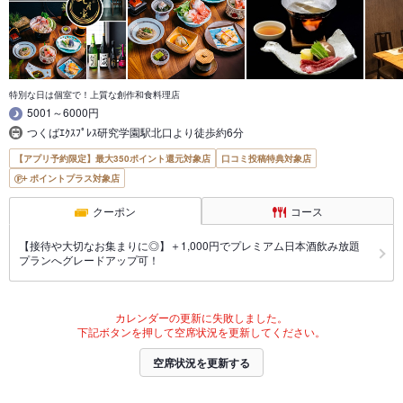
特別な日は個室で！上質な創作和食料理店
5001～6000円
つくばｴｸｽﾌﾟﾚｽ研究学園駅北口より徒歩約6分
【アプリ予約限定】最大350ポイント還元対象店
口コミ投稿特典対象店
ポイントプラス対象店
クーポン
コース
【接待や大切なお集まりに◎】＋1,000円でプレミアム日本酒飲み放題
プランへグレードアップ可！
カレンダーの更新に失敗しました。
下記ボタンを押して空席状況を更新してください。
空席状況を更新する