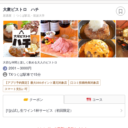
大衆ビストロ ハチ
居酒屋
つくば駅北・筑波大学
大切な仲間と楽しく飲める大人のビストロ
2001～3000円
TXつくば駅車で15分
【アプリ予約限定】最大350ポイント還元対象店
口コミ投稿特典対象店
スマート支払い可
クーポン
コース
[1]お試し生ワイン1杯サービス（初回限定）