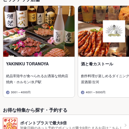
YAKINIKU TORANOYA
酒と肴カストール
絶品常陸牛が食べられるお洒落な焼肉店
創作料理が楽しめるダイニン
焼肉・ホルモン/水戸駅
居酒屋/古河
3001～4000円
4001～5000円
お得な特集から探す・予約する
ポイントプラスで最大8倍
対象日時のネット予約でポイントが最大8倍たまるお店はこちら！