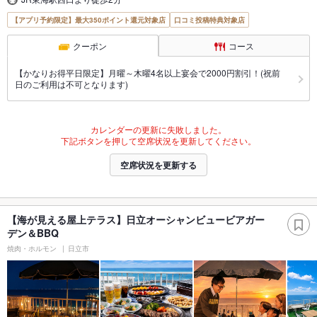
【アプリ予約限定】最大350ポイント還元対象店
口コミ投稿特典対象店
クーポン
コース
【かなりお得平日限定】月曜～木曜4名以上宴会で2000円割引！(祝前
日のご利用は不可となります)
カレンダーの更新に失敗しました。
下記ボタンを押して空席状況を更新してください。
空席状況を更新する
【海が見える屋上テラス】日立オーシャンビュービアガー
デン＆BBQ
焼肉・ホルモン
日立市