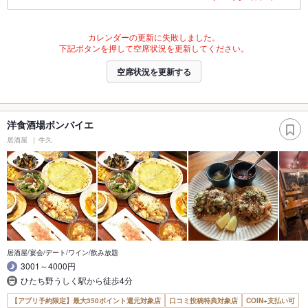
カレンダーの更新に失敗しました。
下記ボタンを押して空席状況を更新してください。
空席状況を更新する
洋食酒場ボンバイエ
居酒屋
牛久
居酒屋/宴会/デート/ワイン/飲み放題
3001～4000円
ひたち野うしく駅から徒歩4分
【アプリ予約限定】最大350ポイント還元対象店
口コミ投稿特典対象店
COIN+支払い可