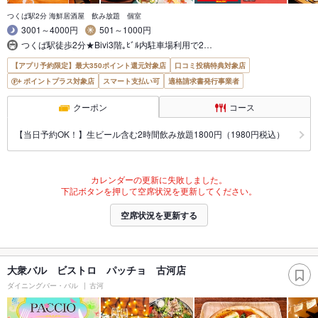
つくば駅2分 海鮮居酒屋 飲み放題 個室
3001～4000円
501～1000円
つくば駅徒歩2分★Bivi3階｡ﾋﾞﾙ内駐車場利用で2…
【アプリ予約限定】最大350ポイント還元対象店
口コミ投稿特典対象店
ポイントプラス対象店
スマート支払い可
適格請求書発行事業者
クーポン
コース
【当日予約OK！】生ビール含む2時間飲み放題1800円（1980円税込）
カレンダーの更新に失敗しました。
下記ボタンを押して空席状況を更新してください。
空席状況を更新する
大衆バル ビストロ パッチョ 古河店
ダイニングバー・バル
古河