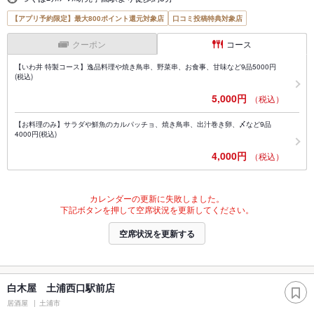
【アプリ予約限定】最大800ポイント還元対象店
口コミ投稿特典対象店
クーポン
コース
【いわ井 特製コース】逸品料理や焼き鳥串、野菜串、お食事、甘味など9品5000円
(税込)
5,000円
（税込）
【お料理のみ】サラダや鮮魚のカルパッチョ、焼き鳥串、出汁巻き卵、〆など9品
4000円(税込)
4,000円
（税込）
カレンダーの更新に失敗しました。
下記ボタンを押して空席状況を更新してください。
空席状況を更新する
白木屋 土浦西口駅前店
居酒屋
土浦市