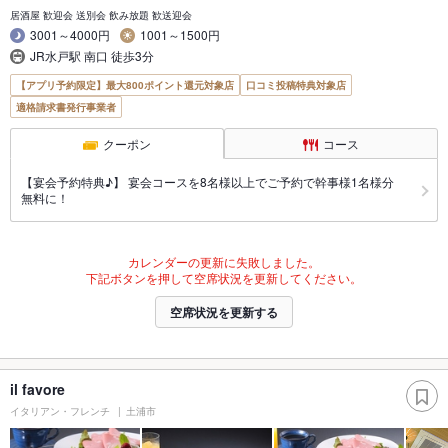
居酒屋 歓迎会 送別会 飲み放題 歓送迎会
3001～4000円
1001～1500円
JR水戸駅 南口 徒歩3分
【アプリ予約限定】最大800ポイント還元対象店
口コミ投稿特典対象店
適格請求書発行事業者
クーポン
コース
【宴会予約特典♪】 宴会コースを8名様以上でご予約で幹事様1名様分
無料に！
カレンダーの更新に失敗しました。
下記ボタンを押して空席状況を更新してください。
空席状況を更新する
il favore
イタリアン・フレンチ
土浦市