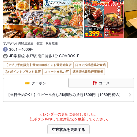
水戸駅1分 海鮮居酒屋 個室 飲み放題
3001～4000円
JR常磐線 水戸駅 南口徒歩1分 COMBOX1F
【アプリ予約限定】最大800ポイント還元対象店
口コミ投稿特典対象店
ポイントプラス対象店
スマート支払い可
適格請求書発行事業者
クーポン
コース
【当日予約OK！】生ビール含む2時間飲み放題1800円（1980円税込）
カレンダーの更新に失敗しました。
下記ボタンを押して空席状況を更新してください。
空席状況を更新する