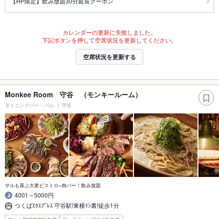
【HP限定】飲み放題30分延長クーポン
カレンダーの更新に失敗しました。
下記ボタンを押して空席状況を更新してください。
空席状況を更新する
Monkee Room 守谷 （モンキールーム）
ダイニングバー・バル
守谷
サルも喜ぶ大衆ビストロ×肉バー！飲み放題
4001～5000円
つくばｴｸｽﾌﾟﾚｽ 守谷駅!東横ｲﾝ裏!徒歩1分