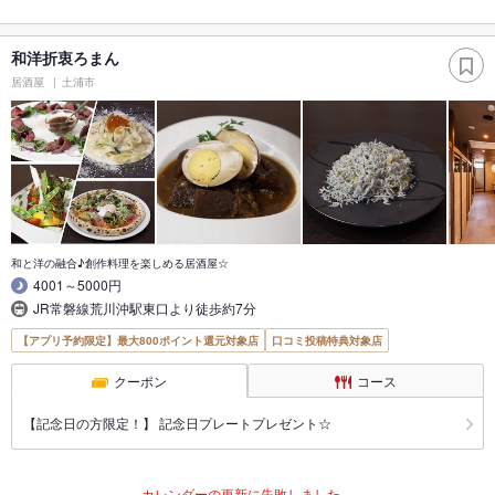
和洋折衷ろまん
居酒屋
土浦市
和と洋の融合♪創作料理を楽しめる居酒屋☆
4001～5000円
JR常磐線荒川沖駅東口より徒歩約7分
【アプリ予約限定】最大800ポイント還元対象店
口コミ投稿特典対象店
クーポン
コース
【記念日の方限定！】 記念日プレートプレゼント☆
カレンダーの更新に失敗しました。