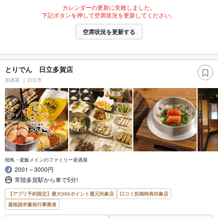
カレンダーの更新に失敗しました。
下記ボタンを押して空席状況を更新してください。
空席状況を更新する
とりでん 日立多賀店
居酒屋
日立市
焼鳥・釜飯メインのファミリー居酒屋
2001～3000円
常陸多賀駅から車で5分!
【アプリ予約限定】最大350ポイント還元対象店
口コミ投稿特典対象店
適格請求書発行事業者