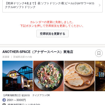
【乾杯ドリンク4名まで】昼:ソフトドリンク/夜:ビール(小)orサワーorカ
クテルorソフトドリンク
カレンダーの更新に失敗しました。
下記ボタンを押して空席状況を更新してください。
空席状況を更新する
ANOTHER-SPACE（アナザースペース）東海店
居酒屋
茨城県北部その他
【JR東海駅西口】徒歩2分 テイクアウトOK
2001～3000円
JR東海駅西口より徒歩2分