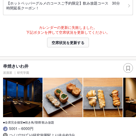
【ホットペッパーグルメのコースご予約限定】飲み放題コース 30分
時間延長クーポン！
カレンダーの更新に失敗しました。
下記ボタンを押して空席状況を更新してください。
空席状況を更新する
串焼きいわ井
居酒屋
研究学園
■全席完全個室■焼き鳥/喫煙/飲み放題
5001～6000円
つくばｴｸｽﾌﾟﾚｽ研究学園駅より徒歩約3分