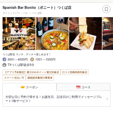
Spanish Bar Bonito（ボニート）つくば店
ダイニングバー・バル
つくば駅
つくば駅近 ランチ、ディナー楽しめます！
3001～4000円
1001～1500円
TXつくば駅徒歩5分
【アプリ予約限定】最大350ポイント還元対象店
口コミ投稿特典対象店
スマート支払い可
適格請求書発行事業者
クーポン
コース
大切な日に予約で得する！お誕生日、記念日のご利用でメッセージプレ
ート1枚サービス！