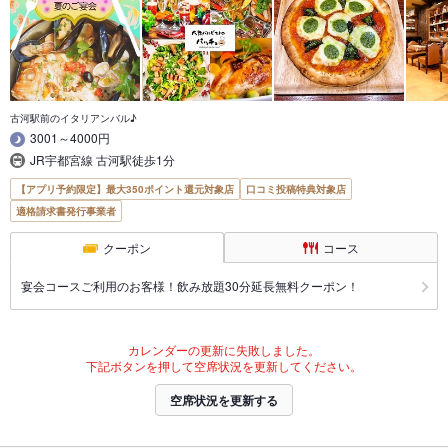
古河駅前のイタリアンバル♪
3001～4000円
JR宇都宮線 古河駅徒歩1分
【アプリ予約限定】最大350ポイント還元対象店
口コミ投稿特典対象店
適格請求書発行事業者
クーポン
コース
宴会コースご利用のお客様！飲み放題30分延長無料クーポン！
カレンダーの更新に失敗しました。
下記ボタンを押して空席状況を更新してください。
空席状況を更新する