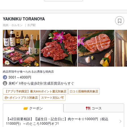
YAKINIKU TORANOYA
焼肉・ホルモン
水戸駅
絶品常陸牛が食べられるお洒落な焼肉店
3001～4000円
泉町ﾊﾞｽ停から徒歩2分/京成百貨店からすぐ
【アプリ予約限定】最大800ポイント還元対象店
口コミ投稿特典対象店
ポイントプラス対象店
スマート支払い可
クーポン
コース
【※2日前要相談】【誕生日・記念日に】肉ケーキ☆10000円（税込
11000円）～のところ1000円オフ!