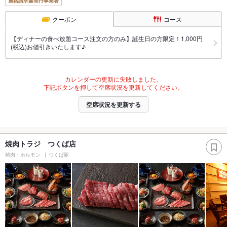
適格請求書発行事業者
クーポン
コース
【ディナーの食べ放題コース注文の方のみ】誕生日の方限定！1,000円
(税込)お値引きいたします♪
カレンダーの更新に失敗しました。
下記ボタンを押して空席状況を更新してください。
空席状況を更新する
焼肉トラジ つくば店
焼肉・ホルモン
つくば駅