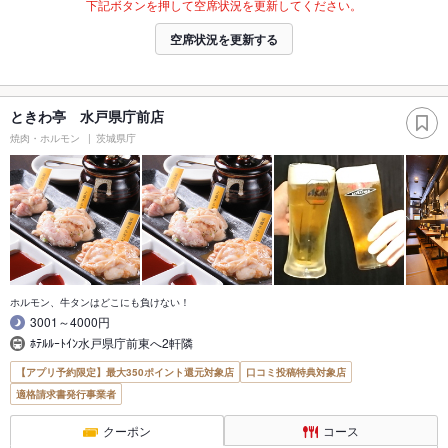
下記ボタンを押して空席状況を更新してください。
空席状況を更新する
ときわ亭 水戸県庁前店
焼肉・ホルモン
茨城県庁
ホルモン、牛タンはどこにも負けない！
3001～4000円
ﾎﾃﾙﾙｰﾄｲﾝ水戸県庁前東へ2軒隣
【アプリ予約限定】最大350ポイント還元対象店
口コミ投稿特典対象店
適格請求書発行事業者
クーポン
コース