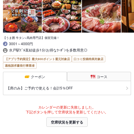
【うま囲 牛タン×馬肉専門店】個室完備！
3001～4000円
水戸駅ﾋﾞﾙ直結徒歩1分/お得なｸｰﾎﾟﾝを多数用意◎
【アプリ予約限定】最大800ポイント還元対象店
口コミ投稿特典対象店
適格請求書発行事業者
クーポン
コース
【席のみ】ご予約で使える！会計5％OFF
カレンダーの更新に失敗しました。
下記ボタンを押して空席状況を更新してください。
空席状況を更新する