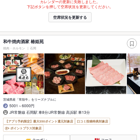
カレンダーの更新に失敗しました。
下記ボタンを押して空席状況を更新してください。
空席状況を更新する
和牛焼肉酒家 椿姫苑
焼肉・ホルモン
石岡
茨城県産「常陸牛」をリーズナブルに
5001～6000円
JR常磐線 石岡駅 車8分/JR常磐線 高浜駅 車13分
【アプリ予約限定】最大350ポイント還元対象店
口コミ投稿特典対象店
ポイントプラス対象店
クーポン
コース