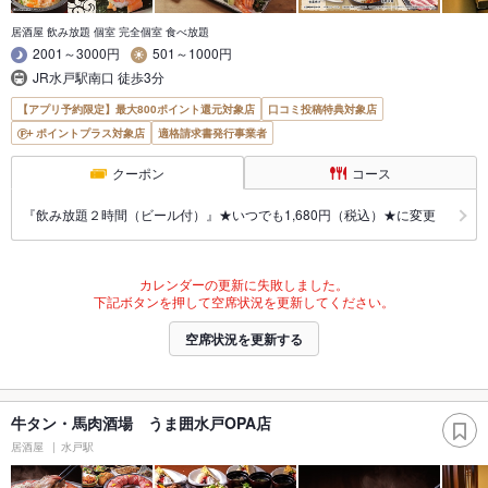
居酒屋 飲み放題 個室 完全個室 食べ放題
2001～3000円
501～1000円
JR水戸駅南口 徒歩3分
【アプリ予約限定】最大800ポイント還元対象店
口コミ投稿特典対象店
ポイントプラス対象店
適格請求書発行事業者
クーポン
コース
『飲み放題２時間（ビール付）』★いつでも1,680円（税込）★に変更
カレンダーの更新に失敗しました。
下記ボタンを押して空席状況を更新してください。
空席状況を更新する
牛タン・馬肉酒場 うま囲水戸OPA店
居酒屋
水戸駅