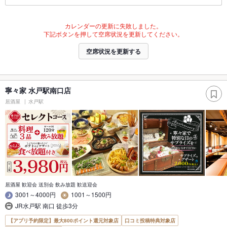
カレンダーの更新に失敗しました。
下記ボタンを押して空席状況を更新してください。
空席状況を更新する
寧々家 水戸駅南口店
居酒屋
水戸駅
居酒屋 歓迎会 送別会 飲み放題 歓送迎会
3001～4000円
1001～1500円
JR水戸駅 南口 徒歩3分
【アプリ予約限定】最大800ポイント還元対象店
口コミ投稿特典対象店