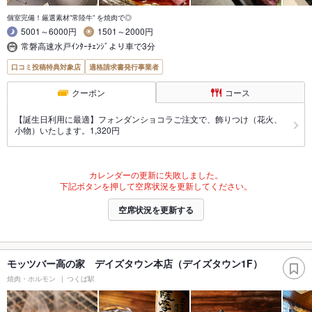
個室完備！厳選素材”常陸牛” を焼肉で◎
5001～6000円
1501～2000円
常磐高速水戸ｲﾝﾀｰﾁｪﾝｼﾞより車で3分
口コミ投稿特典対象店
適格請求書発行事業者
クーポン
コース
【誕生日利用に最適】フォンダンショコラご注文で、飾りつけ（花火、
小物）いたします。1,320円
カレンダーの更新に失敗しました。
下記ボタンを押して空席状況を更新してください。
空席状況を更新する
モッツバー高の家 デイズタウン本店（デイズタウン1F）
焼肉・ホルモン
つくば駅