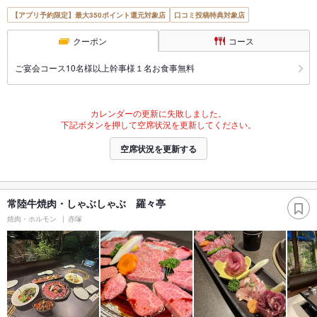
【アプリ予約限定】最大350ポイント還元対象店
口コミ投稿特典対象店
クーポン
コース
ご宴会コース10名様以上幹事様１名お食事無料
カレンダーの更新に失敗しました。
下記ボタンを押して空席状況を更新してください。
空席状況を更新する
常陸牛焼肉・しゃぶしゃぶ 羅々亭
焼肉・ホルモン
赤塚