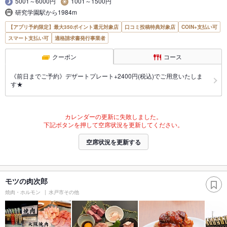
5001～6000円
1001～1500円
研究学園駅から1984m
【アプリ予約限定】最大350ポイント還元対象店
口コミ投稿特典対象店
COIN+支払い可
スマート支払い可
適格請求書発行事業者
クーポン
コース
《前日までご予約》デザートプレート+2400円(税込)でご用意いたしま
す★
カレンダーの更新に失敗しました。
下記ボタンを押して空席状況を更新してください。
空席状況を更新する
モツの肉次郎
焼肉・ホルモン
水戸市その他