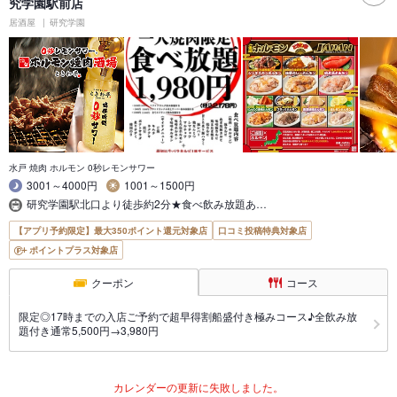
究学園駅前店
居酒屋
研究学園
水戸 焼肉 ホルモン 0秒レモンサワー
3001～4000円
1001～1500円
研究学園駅北口より徒歩約2分★食べ飲み放題あ…
【アプリ予約限定】最大350ポイント還元対象店
口コミ投稿特典対象店
ポイントプラス対象店
クーポン
コース
限定◎17時までの入店ご予約で超早得割船盛付き極みコース♪全飲み放
題付き通常5,500円→3,980円
カレンダーの更新に失敗しました。