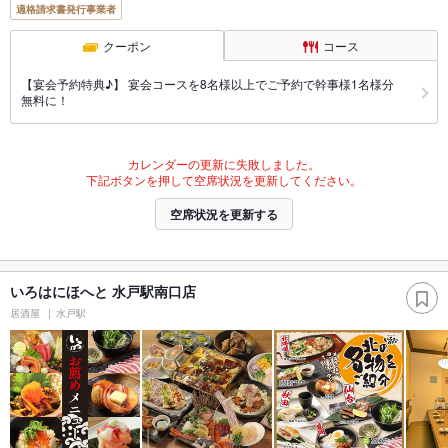
適格請求書発行事業者
クーポン
コース
【宴会予約特典♪】 宴会コースを8名様以上でご予約で幹事様1名様分
無料に！
カレンダーの更新に失敗しました。
下記ボタンを押して空席状況を更新してください。
空席状況を更新する
いろはにほへと 水戸駅南口店
居酒屋
水戸駅