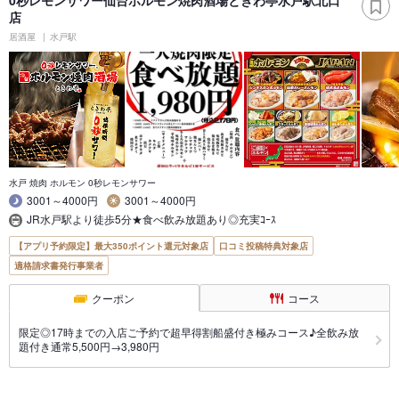
0秒レモンサワー仙台ホルモン焼肉酒場ときわ亭水戸駅北口
店
居酒屋
水戸駅
水戸 焼肉 ホルモン 0秒レモンサワー
3001～4000円
3001～4000円
JR水戸駅より徒歩5分★食べ飲み放題あり◎充実ｺｰｽ
【アプリ予約限定】最大350ポイント還元対象店
口コミ投稿特典対象店
適格請求書発行事業者
クーポン
コース
限定◎17時までの入店ご予約で超早得割船盛付き極みコース♪全飲み放
題付き通常5,500円→3,980円