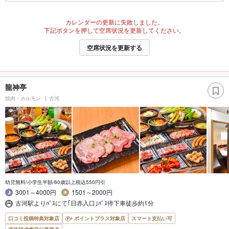
カレンダーの更新に失敗しました。
下記ボタンを押して空席状況を更新してください。
空席状況を更新する
龍神亭
焼肉・ホルモン
古河
幼児無料/小学生半額/60歳以上税込550円引
3001～4000円
1501～2000円
古河駅よりﾊﾞｽにて｢日赤入口｣ﾊﾞｽ停下車徒歩約1分
口コミ投稿特典対象店
ポイントプラス対象店
スマート支払い可