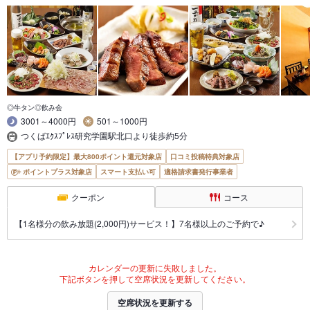
◎牛タン◎飲み会
3001～4000円
501～1000円
つくばｴｸｽﾌﾟﾚｽ研究学園駅北口より徒歩約5分
【アプリ予約限定】最大800ポイント還元対象店
口コミ投稿特典対象店
ポイントプラス対象店
スマート支払い可
適格請求書発行事業者
クーポン
コース
【1名様分の飲み放題(2,000円)サービス！】7名様以上のご予約で♪
カレンダーの更新に失敗しました。
下記ボタンを押して空席状況を更新してください。
空席状況を更新する