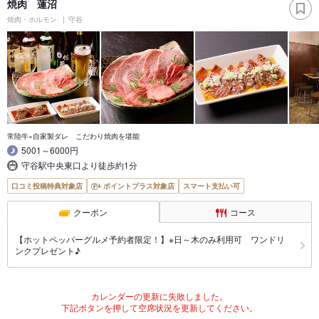
焼肉 蓮沼
焼肉・ホルモン
守谷
常陸牛×自家製ダレ こだわり焼肉を堪能
5001～6000円
守谷駅中央東口より徒歩約1分
口コミ投稿特典対象店
ポイントプラス対象店
スマート支払い可
クーポン
コース
【ホットペッパーグルメ予約者限定！】※日～木のみ利用可 ワンドリ
ンクプレゼント♪
カレンダーの更新に失敗しました。
下記ボタンを押して空席状況を更新してください。