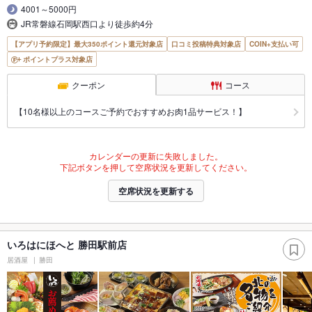
4001～5000円
JR常磐線石岡駅西口より徒歩約4分
【アプリ予約限定】最大350ポイント還元対象店
口コミ投稿特典対象店
COIN+支払い可
ポイントプラス対象店
クーポン
コース
【10名様以上のコースご予約でおすすめお肉1品サービス！】
カレンダーの更新に失敗しました。
下記ボタンを押して空席状況を更新してください。
空席状況を更新する
いろはにほへと 勝田駅前店
居酒屋
勝田