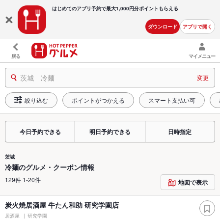
はじめてのアプリ予約で最大
1,000円分ポイントもらえる
ダウンロード
アプリで開く
戻る
マイメニュー
茨城 冷麺
変更
絞り込む
ポイントがつかえる
スマート支払い可
今日予約できる
明日予約できる
日時指定
茨城
冷麺のグルメ・クーポン情報
129件 1-20件
地図で表示
炭火焼居酒屋 牛たん和助 研究学園店
居酒屋
研究学園