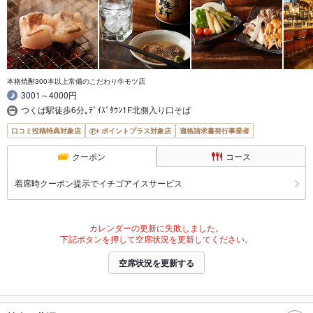
本格焼酎300本以上常備のこだわり牛モツ店
3001～4000円
つくば駅徒歩6分｡ﾃﾞｲｽﾞﾀｳﾝ1F北側入り口そば
口コミ投稿特典対象店
ポイントプラス対象店
適格請求書発行事業者
クーポン
コース
着席時クーポン提示でイチゴアイスサービス
カレンダーの更新に失敗しました。
下記ボタンを押して空席状況を更新してください。
空席状況を更新する