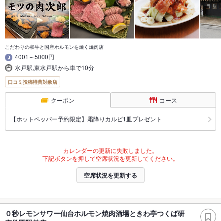
こだわりの和牛と国産ホルモンを焼く焼肉店
4001～5000円
水戸駅,東水戸駅から車で10分
口コミ投稿特典対象店
クーポン
コース
【ホットペッパー予約限定】霜降りカルビ1皿プレゼント
カレンダーの更新に失敗しました。
下記ボタンを押して空席状況を更新してください。
空席状況を更新する
０秒レモンサワー仙台ホルモン焼肉酒場ときわ亭つくば研