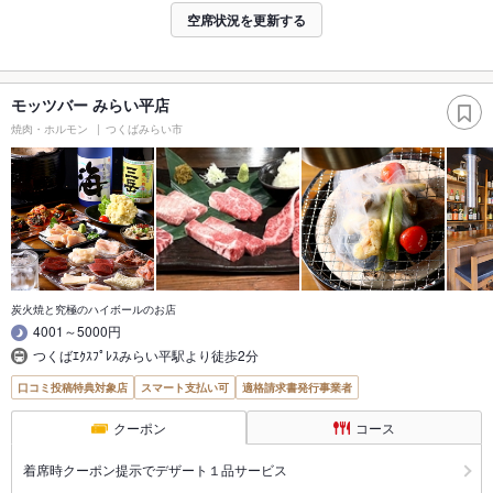
空席状況を更新する
モッツバー みらい平店
焼肉・ホルモン
つくばみらい市
炭火焼と究極のハイボールのお店
4001～5000円
つくばｴｸｽﾌﾟﾚｽみらい平駅より徒歩2分
口コミ投稿特典対象店
スマート支払い可
適格請求書発行事業者
クーポン
コース
着席時クーポン提示でデザート１品サービス