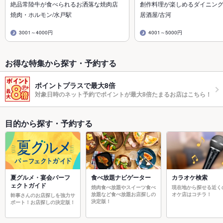
絶品常陸牛が食べられるお洒落な焼肉店
創作料理が楽しめるダイニン
焼肉・ホルモン/水戸駅
居酒屋/古河
3001～4000円
4001～5000円
お得な特集から探す・予約する
ポイントプラスで最大8倍
対象日時のネット予約でポイントが最大8倍たまるお店はこちら！
目的から探す・予約する
夏グルメ・宴会パーフ
食べ放題ナビゲーター
カラオケ検索
ェクトガイド
焼肉食べ放題やスイーツ食べ
現在地から探せる近く
放題など食べ放題お店探しの
オケ店はコチラ！
幹事さんのお店探しを強力サ
決定版！
ポート！お店探しの決定版！