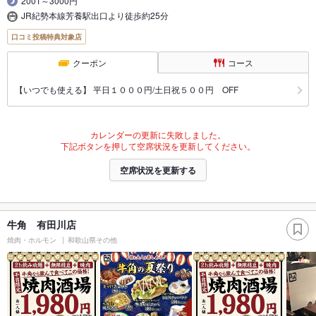
2001～3000円
JR紀勢本線芳養駅出口より徒歩約25分
口コミ投稿特典対象店
クーポン
コース
【いつでも使える】 平日１０００円/土日祝５００円 OFF
カレンダーの更新に失敗しました。
下記ボタンを押して空席状況を更新してください。
空席状況を更新する
牛角 有田川店
焼肉・ホルモン
和歌山県その他