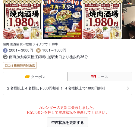
焼肉 居酒屋 食べ放題 テイクアウト 和牛
2001～3000円
1001～1500円
南海加太線東松江(和歌山)駅出口より徒歩約36分
口コミ投稿特典対象店
クーポン
コース
２名様以上４名様以下500円割引！ ４名様以上で1000円割引！
カレンダーの更新に失敗しました。
下記ボタンを押して空席状況を更新してください。
空席状況を更新する