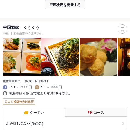
空席状況を更新する
中国酒家 くうくう
中華
和歌山市中心部その他
創作中華料理 【広東・台湾料理】
1501～2000円
501～1000円
南海本線和歌山市駅より徒歩10分です｡
口コミ投稿特典対象店
クーポン
コース
お会計10%OFF(夜のみ)