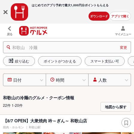
はじめてのアプリ予約で最大
1,000円分ポイントもらえる
ダウンロード
アプリで開く
戻る
マイメニュー
和歌山 冷麺
変更
絞り込む
ポイントがつかえる
スマート支払い可
日付
時間
人数
和歌山の冷麺のグルメ・クーポン情報
22件 1-20件
地図から探す
【8/7 OPEN】大衆焼肉 吟～ぎん～ 和歌山店
焼肉・ホルモン
和歌山駅