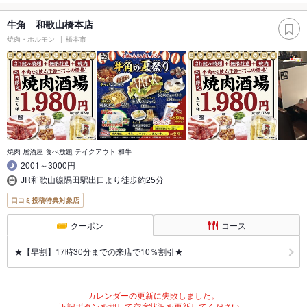
牛角 和歌山橋本店
焼肉・ホルモン
橋本市
焼肉 居酒屋 食べ放題 テイクアウト 和牛
2001～3000円
JR和歌山線隅田駅出口より徒歩約25分
口コミ投稿特典対象店
クーポン
コース
★【早割】17時30分までの来店で10％割引★
カレンダーの更新に失敗しました。
下記ボタンを押して空席状況を更新してください。