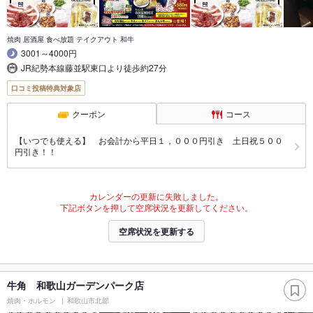
焼肉 居酒屋 食べ放題 テイクアウト 和牛
3001～4000円
JR紀勢本線藤並駅東口より徒歩約27分
口コミ投稿特典対象店
クーポン
コース
【いつでも使える】 お会計から平日１，０００円引き 土日祝５００
円引き！！
カレンダーの更新に失敗しました。
下記ボタンを押して空席状況を更新してください。
空席状況を更新する
牛角 和歌山ガーデンパーク店
焼肉・ホルモン
和歌山市北部