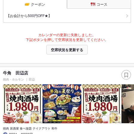
クーポン
コース
【お会計から500円OFF★】
カレンダーの更新に失敗しました。
下記ボタンを押して空席状況を更新してください。
空席状況を更新する
牛角 田辺店
焼肉・ホルモン
田辺
焼肉 居酒屋 食べ放題 テイクアウト 和牛