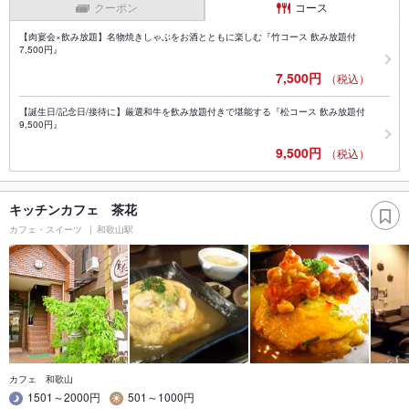
クーポン
コース
【肉宴会×飲み放題】名物焼きしゃぶをお酒とともに楽しむ『竹コース 飲み放題付
7,500円』
7,500円
（税込）
【誕生日/記念日/接待に】厳選和牛を飲み放題付きで堪能する『松コース 飲み放題付
9,500円』
9,500円
（税込）
キッチンカフェ 茶花
カフェ・スイーツ
和歌山駅
カフェ 和歌山
1501～2000円
501～1000円