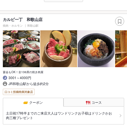
カルビ一丁 和歌山店
焼肉・ホルモン
和歌山駅
宴会もOK！全136席の焼き肉屋
3001～4000円
JR和歌山駅から徒歩約2分
口コミ投稿特典対象店
クーポン
コース
土日祝17時半までのご来店大人はワンドリンクお子様はドリンクかお
肉三種プレゼント