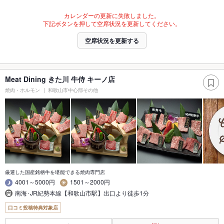
カレンダーの更新に失敗しました。
下記ボタンを押して空席状況を更新してください。
空席状況を更新する
Meat Dining きた川 牛侍 キーノ店
焼肉・ホルモン
和歌山市中心部その他
厳選した国産銘柄牛を堪能できる焼肉専門店
4001～5000円
1501～2000円
南海･JR紀勢本線【和歌山市駅】出口より徒歩1分
口コミ投稿特典対象店