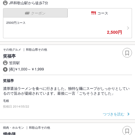
JR和歌山駅から徒歩7分
クーポン
コース
2500円コース
2,500円
その他グルメ
和歌山県その他
笑福亭
笠田駅
[夜]￥1,000～￥1,999
笑福亭
濃厚醤油ラーメンを食べに行きました。独特な麺にスープがしっかりとしてい
るので旨みが凝縮されています。最後に一言「ごちそうさまでした」
毛根
投稿日 2014/05/22
つづきを読む
焼肉・ホルモン
和歌山市その他
焼肉啓