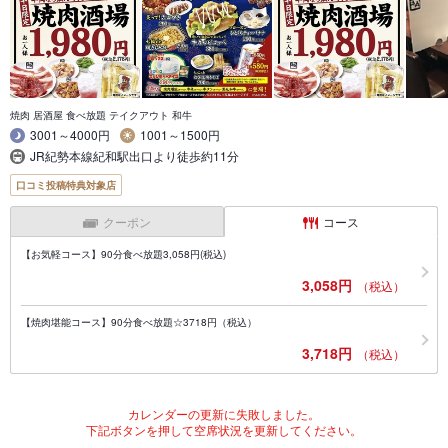
焼肉 居酒屋 食べ放題 テイクアウト 和牛
3001～4000円
1001～1500円
JR紀勢本線紀和駅出口より徒歩約11分
口コミ投稿特典対象店
クーポン
コース
【お気軽コース】90分食べ放題3,058円(税込)
3,058円
（税込）
【焼肉堪能コース】90分食べ放題☆3718円（税込）
3,718円
（税込）
カレンダーの更新に失敗しました。
下記ボタンを押して空席状況を更新してください。