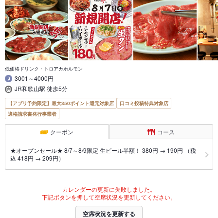
低価格ドリンク・トロアカホルモン
3001～4000円
JR和歌山駅 徒歩5分
【アプリ予約限定】最大350ポイント還元対象店
口コミ投稿特典対象店
適格請求書発行事業者
クーポン
コース
★オープンセール★ 8/7～8/9限定 生ビール半額！ 380円 → 190円 （税
込 418円 → 209円）
カレンダーの更新に失敗しました。
下記ボタンを押して空席状況を更新してください。
空席状況を更新する