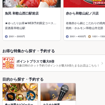
魚民 和歌山西口駅前店
赤から和歌山紀ノ川店
★ゆったりお得★WEB予約限定コース…
名物赤から鍋とこだわりの焼
居酒屋/和歌山駅
焼肉・ホルモン/和歌山市北部
2001～3000円
3001～4000円
1001～150
お得な特集から探す・予約する
ポイントプラスで最大8倍
対象日時のネット予約でポイントが最大8倍たまるお店はこちら！
目的から探す・予約する
食べ放題ナビゲーター
カラオケ検索