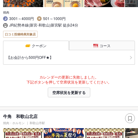
焼肉
3001～4000円
501～1000円
JR紀勢本線(新宮-和歌山)新宮駅 徒歩24分
口コミ投稿特典対象店
クーポン
コース
【お会計から500円OFF★】
カレンダーの更新に失敗しました。
下記ボタンを押して空席状況を更新してください。
空席状況を更新する
牛角 和歌山北店
焼肉・ホルモン
和歌山市駅