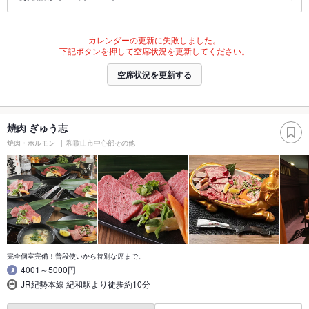
カレンダーの更新に失敗しました。
下記ボタンを押して空席状況を更新してください。
空席状況を更新する
焼肉 ぎゅう志
焼肉・ホルモン
和歌山市中心部その他
完全個室完備！普段使いから特別な席まで。
4001～5000円
JR紀勢本線 紀和駅より徒歩約10分