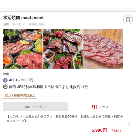
水辺焼肉 meat×meet
焼肉・ホルモン
和歌山市駅
焼肉
4001～5000円
南海,JR紀勢本線和歌山市駅出口より徒歩約11分
口コミ投稿特典対象店
クーポン
コース
【人気No.1】店長おまかせプラン 飲み放題90分付 お好みに合わせて肉量・肉質を
カスタマイズ♪
5,990円
（税込）