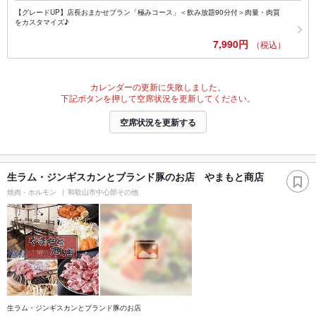
【グレードUP】店長おまかせプラン「極みコース」＜飲み放題90分付＞肉量・肉質
をカスタマイズ♪
7,990円
（税込）
カレンダーの更新に失敗しました。
下記ボタンを押して空席状況を更新してください。
空席状況を更新する
生ラム・ジンギスカンとブランド豚のお店 やまもと商店
焼肉・ホルモン
和歌山市中心部その他
生ラム・ジンギスカンとブランド豚のお店