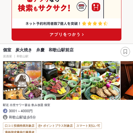
個室 炭火焼き 弁慶 和歌山駅前店
居酒屋
和歌山駅
駅近 出世サワー宴会 飲み放題 個室
3001～4000円
和歌山駅徒歩5分
口コミ投稿特典対象店
ポイントプラス対象店
スマート支払い可
適格請求書発行事業者