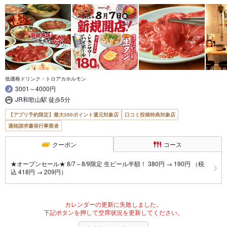
低価格ドリンク・トロアカホルモン
3001～4000円
JR和歌山駅 徒歩5分
【アプリ予約限定】最大350ポイント還元対象店
口コミ投稿特典対象店
適格請求書発行事業者
クーポン
コース
★オープンセール★ 8/7～8/9限定 生ビール半額！ 380円 → 190円 （税
込 418円 → 209円）
カレンダーの更新に失敗しました。
下記ボタンを押して空席状況を更新してください。