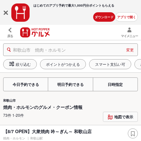
はじめてのアプリ予約で最大
1,000円分ポイントもらえる
ダウンロード
アプリで開く
戻る
マイメニュー
和歌山市 焼肉・ホルモン
変更
絞り込む
ポイントがつかえる
スマート支払い可
今日予約できる
明日予約できる
日時指定
和歌山市
焼肉・ホルモンのグルメ・クーポン情報
73件 1-20件
地図で表示
【8/7 OPEN】大衆焼肉 吟～ぎん～ 和歌山店
焼肉・ホルモン
和歌山駅