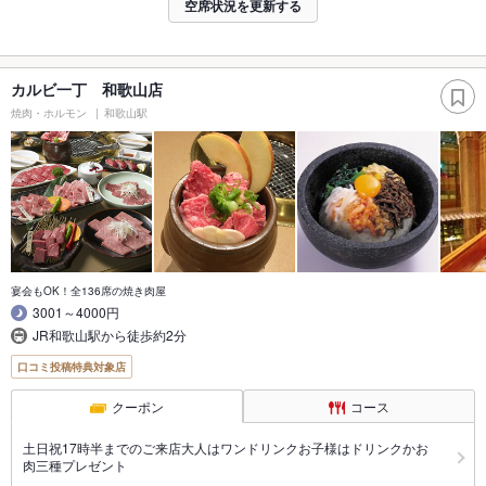
空席状況を更新する
カルビ一丁 和歌山店
焼肉・ホルモン
和歌山駅
宴会もOK！全136席の焼き肉屋
3001～4000円
JR和歌山駅から徒歩約2分
口コミ投稿特典対象店
クーポン
コース
土日祝17時半までのご来店大人はワンドリンクお子様はドリンクかお
肉三種プレゼント