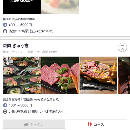
精肉店併設の本格焼肉屋
4001～5000円
紀伊中ﾉ島駅 徒歩4分(310m)
焼肉 ぎゅう志
焼肉・ホルモン
和歌山市中心部その他
完全個室完備！普段使いから特別な席まで。
4001～5000円
JR紀勢本線 紀和駅より徒歩約10分
クーポン
コース