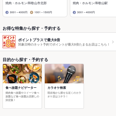
焼肉・ホルモン/和歌山市北部
焼肉・ホルモン/和歌山駅
3001～4000円
1001～1500円
3001～4000円
お得な特集から探す・予約する
ポイントプラスで最大8倍
対象日時のネット予約でポイントが最大8倍たまるお店はこちら！
目的から探す・予約する
食べ放題ナビゲーター
カラオケ検索
焼肉食べ放題やスイーツ食べ
現在地から探せる近くのカラ
放題など食べ放題お店探しの
オケ店はコチラ！
決定版！