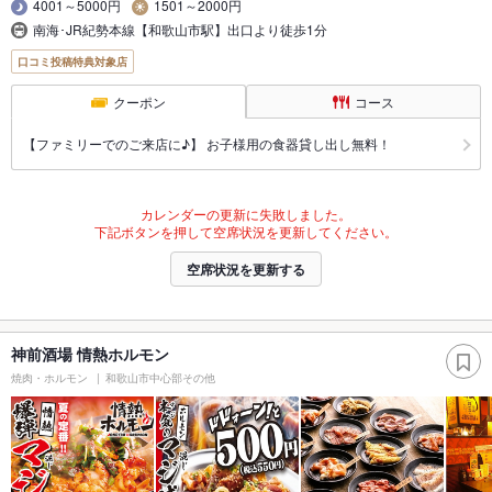
4001～5000円
1501～2000円
南海･JR紀勢本線【和歌山市駅】出口より徒歩1分
口コミ投稿特典対象店
クーポン
コース
【ファミリーでのご来店に♪】 お子様用の食器貸し出し無料！
カレンダーの更新に失敗しました。
下記ボタンを押して空席状況を更新してください。
空席状況を更新する
神前酒場 情熱ホルモン
焼肉・ホルモン
和歌山市中心部その他