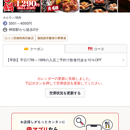
ホルモン/焼肉
3001～4000円
神前駅から徒歩2分
口コミ投稿特典対象店
適格請求書発行事業者
クーポン
コース
【早割】平日17時～18時の入店ご予約で飲食代金を10％OFF
カレンダーの更新に失敗しました。
下記ボタンを押して空席状況を更新してください。
空席状況を更新する