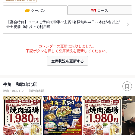
クーポン
コース
【宴会特典】コースご予約で幹事or主賓1名様無料→日～木は6名以上/
金土祝前10名以上で利用可
カレンダーの更新に失敗しました。
下記ボタンを押して空席状況を更新してください。
空席状況を更新する
牛角 和歌山北店
焼肉・ホルモン
和歌山市駅