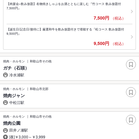
【肉宴会×飲み放題】名物焼きしゃぶをお酒とともに楽しむ『竹コース 飲み放題付
7,500円』
7,500円
（税込）
【誕生日/記念日/接待に】厳選和牛を飲み放題付きで堪能する『松コース 飲み放題付
9,500円』
9,500円
（税込）
焼肉・ホルモン
和歌山市その他
ガチ（石頭）
冷水浦駅
焼肉・ホルモン
和歌山市北部
焼肉ジャン
中松江駅
焼肉・ホルモン
和歌山市その他
焼肉公園
田井ノ瀬駅
[夜]￥3,000～￥3,999