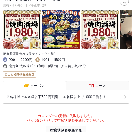
焼肉・ホルモン
和歌山市北部
焼肉 居酒屋 食べ放題 テイクアウト 和牛
2001～3000円
1001～1500円
南海加太線東松江(和歌山)駅出口より徒歩約36分
口コミ投稿特典対象店
クーポン
コース
２名様以上４名様以下500円割引！ ４名様以上で1000円割引！
カレンダーの更新に失敗しました。
下記ボタンを押して空席状況を更新してください。
空席状況を更新する