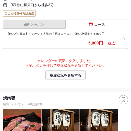
JR和歌山駅東口から徒歩3分
口コミ投稿特典対象店
クーポン
コース
【飲み会×宴会】イチオシ！人気の「焼きコース」 《飲み放題付》5,000円
5,000円
（税込）
カレンダーの更新に失敗しました。
下記ボタンを押して空席状況を更新してください。
空席状況を更新する
焼肉響
焼肉・ホルモン
和歌山市駅