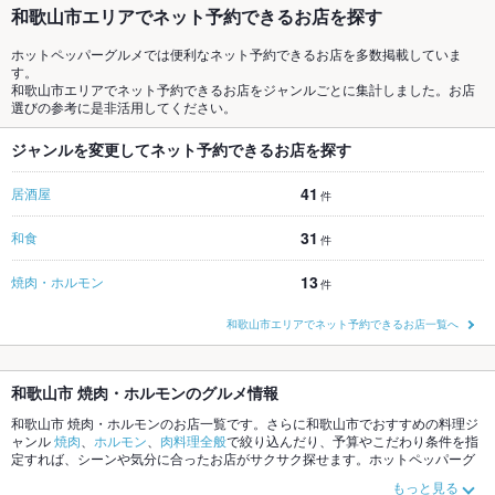
和歌山市エリアでネット予約できるお店を探す
ホットペッパーグルメでは便利なネット予約できるお店を多数掲載していま
す。
和歌山市エリアでネット予約できるお店をジャンルごとに集計しました。お店
選びの参考に是非活用してください。
ジャンルを変更してネット予約できるお店を探す
41
居酒屋
件
31
和食
件
13
焼肉・ホルモン
件
和歌山市エリアでネット予約できるお店一覧へ
和歌山市 焼肉・ホルモンのグルメ情報
和歌山市 焼肉・ホルモンのお店一覧です。さらに和歌山市でおすすめの料理ジ
ャンル
焼肉
、
ホルモン
、
肉料理全般
で絞り込んだり、予算やこだわり条件を指
定すれば、シーンや気分に合ったお店がサクサク探せます。ホットペッパーグ
ルメなら、お得なクーポンはもちろん、こだわりメニュー
牛タン
、
炭火焼
や季
もっと見る
節のおすすめ料理など、お店の最新情報をご紹介しているので安心！24時間使