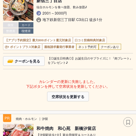
新宿三丁目店
仙台ホルモンを食べ放題、飲み放題♪
2001～3000円
地下鉄新宿三丁目駅 C3出口 徒歩1分
個室
カード
禁煙席
喫煙席
【アプリ予約限定】最大800ポイント還元対象店
口コミ投稿特典対象店
ポイントプラス対象店
適格請求書発行事業者
ネット予約可
クーポンあり
【◎誕生日特典◎】お誕生日のサプライズに！『肉プレート』
クーポンを見る
をプレゼント♪
カレンダーの更新に失敗しました。
下記ボタンを押して空席状況を更新してください。
空席状況を更新する
PR
焼肉・ホルモン
汐留
和牛焼肉 和心苑 新橋汐留店
【汐留駅徒歩1分】宴会用個室＆コースあり