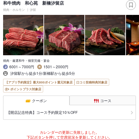
和牛焼肉 和心苑 新橋汐留店
焼肉・ホルモン
汐留
焼肉・厳選和牛・個室完備・宴会
6001～7000円
1501～2000円
汐留駅から徒歩1分/新橋駅から徒歩5分
【アプリ予約限定】最大800ポイント還元対象店
口コミ投稿特典対象店
ポイントプラス対象店
クーポン
コース
【開店記念特典】コース予約限定10％OFF
カレンダーの更新に失敗しました。
下記ボタンを押して空席状況を更新してください。