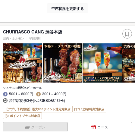
空席状況を更新する
CHURRASCO GANG 渋谷本店
焼肉・ホルモン
宇田川町
シュラスコBBQ&ビアホール
5001～6000円
3001～4000円
渋谷駅徒歩3分(ｼｭﾗｽｺBBQ&ﾋﾞｱﾎｰﾙ)
【アプリ予約限定】最大800ポイント還元対象店
口コミ投稿特典対象店
ポイントプラス対象店
クーポン
コース