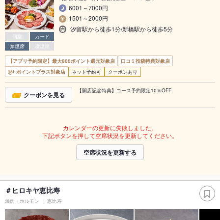
6001～7000円
1501～2000円
汐留駅から徒歩1分/新橋駅から徒歩5分
個室
カード
禁煙席
喫煙席
【アプリ予約限定】最大800ポイント還元対象店
口コミ投稿特典対象店
ポイントプラス対象店
ネット予約可
クーポンあり
【開店記念特典】コース予約限定10％OFF
クーポンを見る
カレンダーの更新に失敗しました。
下記ボタンを押して空席状況を更新してください。
空席状況を更新する
＃ヒロキヤ恵比寿
焼肉・ホルモン
恵比寿