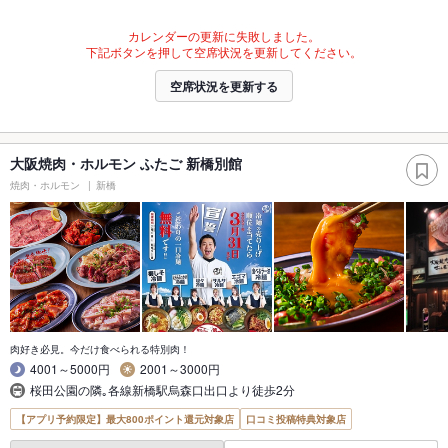
カレンダーの更新に失敗しました。
下記ボタンを押して空席状況を更新してください。
空席状況を更新する
大阪焼肉・ホルモン ふたご 新橋別館
焼肉・ホルモン
新橋
肉好き必見。今だけ食べられる特別肉！
4001～5000円
2001～3000円
桜田公園の隣｡各線新橋駅烏森口出口より徒歩2分
【アプリ予約限定】最大800ポイント還元対象店
口コミ投稿特典対象店