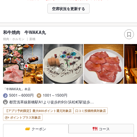
空席状況を更新する
和牛焼肉 牛WAKA丸
焼肉・ホルモン
新橋
「牛WAKA丸」本店
5001～6000円
1001～1500円
都営浅草線新橋駅A1より徒歩約9分/浜松町駅徒歩…
【アプリ予約限定】最大800ポイント還元対象店
口コミ投稿特典対象店
ポイントプラス対象店
クーポン
コース