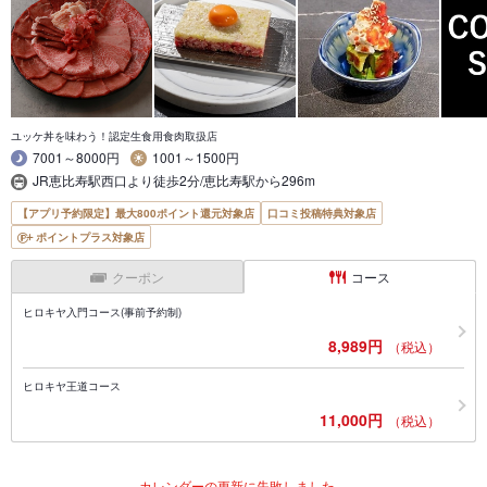
ユッケ丼を味わう！認定生食用食肉取扱店
7001～8000円
1001～1500円
JR恵比寿駅西口より徒歩2分/恵比寿駅から296m
【アプリ予約限定】最大800ポイント還元対象店
口コミ投稿特典対象店
ポイントプラス対象店
クーポン
コース
ヒロキヤ入門コース(事前予約制)
8,989円
（税込）
ヒロキヤ王道コース
11,000円
（税込）
カレンダーの更新に失敗しました。