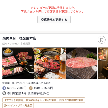
カレンダーの更新に失敗しました。
下記ボタンを押して空席状況を更新してください。
空席状況を更新する
焼肉皐月 後楽園本店
焼肉・ホルモン
後楽園
後楽園・春日でおいしいお肉を楽しめるお店
6001～7000円
1001～1500円
春日駅徒歩1分､後楽園駅徒歩4分
【アプリ予約限定】最大800ポイント還元対象店
口コミ投稿特典対象店
ポイントプラス対象店