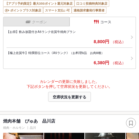
【アプリ予約限定】最大350ポイント還元対象店
口コミ投稿特典対象店
ポイントプラス対象店
スマート支払い可
適格請求書発行事業者
クーポン
コース
【お得】飲み放題付きA5ランク佐賀牛焼肉プラン
8,800円
（税込）
【極上佐賀牛】特撰部位コース《A5ランク》（お料理9品 お肉8種）
6,380円
（税込）
カレンダーの更新に失敗しました。
下記ボタンを押して空席状況を更新してください。
空席状況を更新する
焼肉本舗 ぴゅあ 品川店
焼肉・ホルモン
品川