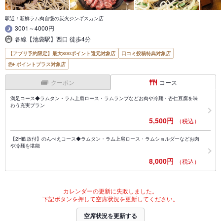
駅近！新鮮ラム肉自慢の炭火ジンギスカン店
3001～4000円
各線【池袋駅】西口 徒歩4分
【アプリ予約限定】最大800ポイント還元対象店
口コミ投稿特典対象店
ポイントプラス対象店
クーポン
コース
満足コース◆ラムタン・ラム上肩ロース・ラムランプなどお肉や冷麺・杏仁豆腐を味
わう充実プラン
5,500円
（税込）
【2H飲放付】のんべえコース◆ラムタン・ラム上肩ロース・ラムショルダーなどお肉
や冷麺を堪能
8,000円
（税込）
カレンダーの更新に失敗しました。
下記ボタンを押して空席状況を更新してください。
空席状況を更新する