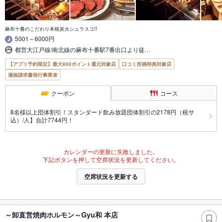
麻布十番のこだわり本格炭火シュラスコ!!
5001～6000円
都営大江戸線/南北線の麻布十番駅7番出口より徒…
【アプリ予約限定】最大800ポイント還元対象店
口コミ投稿特典対象店
適格請求書発行事業者
クーポン
コース
8名様以上団体割引！スタンダード飲み放題団体割引の2178円（税サ
込）/人】合計7744円！
カレンダーの更新に失敗しました。
下記ボタンを押して空席状況を更新してください。
空席状況を更新する
～卸直営焼肉ホルモン～Gyu和 本店