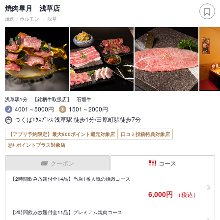
焼肉皐月 浅草店
焼肉・ホルモン
浅草
浅草駅1分 【銘柄牛取扱店】 石垣牛
4001～5000円
1501～2000円
つくばｴｸｽﾌﾟﾚｽ 浅草駅 徒歩1分/田原町駅徒歩7分
【アプリ予約限定】最大800ポイント還元対象店
口コミ投稿特典対象店
ポイントプラス対象店
クーポン
コース
【2時間飲み放題付全14品】当店1番人気の焼肉コース
6,000円
（税込）
【2時間飲み放題付全11品】プレミアム焼肉コース