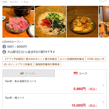
焼肉・ホルモン
大山
2月24日オープン！
5001～6000円
大山駅北口から徒歩5分の駅ﾁｶです♪
【アプリ予約限定】最大800ポイント還元対象店
口コミ投稿特典対象店
COIN+支払い可
ポイントプラス対象店
適格請求書発行事業者
クーポン
コース
Gyu和 飲み放題付きコース
5,980円
（税込）
Gyu和・極コース
10,000円
（税込）