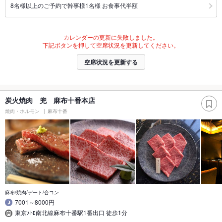
8名様以上のご予約で幹事様1名様 お食事代半額
カレンダーの更新に失敗しました。
下記ボタンを押して空席状況を更新してください。
空席状況を更新する
炭火焼肉 兜 麻布十番本店
焼肉・ホルモン
麻布十番
麻布/焼肉/デート/合コン
7001～8000円
東京ﾒﾄﾛ南北線麻布十番駅1番出口 徒歩1分