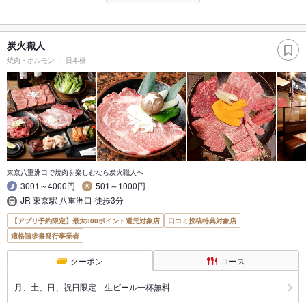
炭火職人
焼肉・ホルモン
日本橋
東京八重洲口で焼肉を楽しむなら炭火職人へ
3001～4000円
501～1000円
JR 東京駅 八重洲口 徒歩3分
【アプリ予約限定】最大800ポイント還元対象店
口コミ投稿特典対象店
適格請求書発行事業者
クーポン
コース
月、土、日、祝日限定 生ビール一杯無料