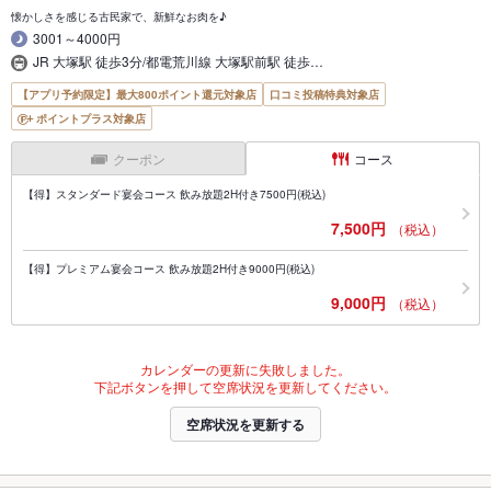
懐かしさを感じる古民家で、新鮮なお肉を♪
3001～4000円
JR 大塚駅 徒歩3分/都電荒川線 大塚駅前駅 徒歩…
【アプリ予約限定】最大800ポイント還元対象店
口コミ投稿特典対象店
ポイントプラス対象店
クーポン
コース
【得】スタンダード宴会コース 飲み放題2H付き7500円(税込)
7,500円
（税込）
【得】プレミアム宴会コース 飲み放題2H付き9000円(税込)
9,000円
（税込）
カレンダーの更新に失敗しました。
下記ボタンを押して空席状況を更新してください。
空席状況を更新する