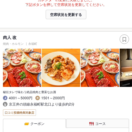
下記ボタンを押して空席状況を更新してください。
空席状況を更新する
肉人 改
焼肉・ホルモン
永福町
秘伝タレで味わう絶品焼肉と豊富なお酒
4001～5000円
1501～2000円
京王井の頭線永福町駅北口より徒歩約2分
口コミ投稿特典対象店
クーポン
コース