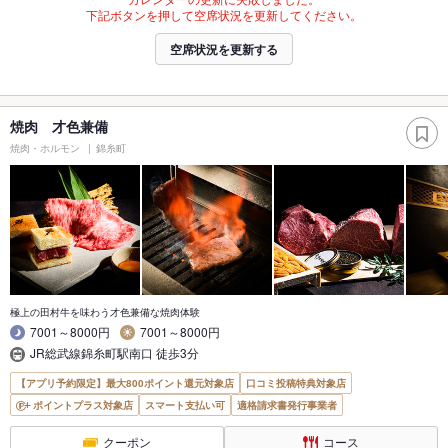
下記ボタンを押して空席状況を更新してください。
空席状況を更新する
焼肉 才色兼備
焼肉・ホルモン
錦糸町
極上の田村牛を味わう才色兼備な焼肉体験
7001～8000円
7001～8000円
JR総武線錦糸町駅南口 徒歩3分
【アプリ予約限定】最大800ポイント還元対象店
口コミ投稿特典対象店
ポイントプラス対象店
スマート支払い可
適格請求書発行事業者
クーポン
コース