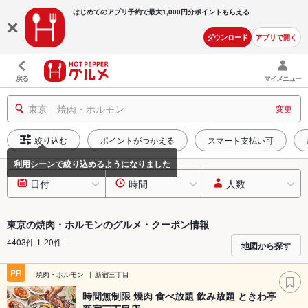
はじめてのアプリ予約で最大
1,000円分ポイントもらえる
ダウンロード
アプリで開く
戻る
マイメニュー
東京 焼肉・ホルモン
変更
絞り込む
ポイントがつかえる
スマート支払い可
日付
時間
人数
東京の焼肉・ホルモンのグルメ・クーポン情報
4403件 1-20件
地図から探す
PR
焼肉・ホルモン
新宿三丁目
時間無制限 焼肉 食べ放題 飲み放題 ときわ亭