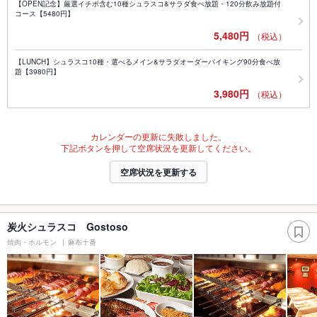
【OPEN記念】厳選イチボ含む10種シュラスコ&サラダ食べ放題・120分飲み放題付
コース【5480円】
5,480円
（税込）
【LUNCH】シュラスコ10種・選べるメイン&サラダオーダーバイキング90分食べ放
題【3980円】
3,980円
（税込）
カレンダーの更新に失敗しました。
下記ボタンを押して空席状況を更新してください。
空席状況を更新する
炭火シュラスコ Gostoso
焼肉・ホルモン
麻布十番