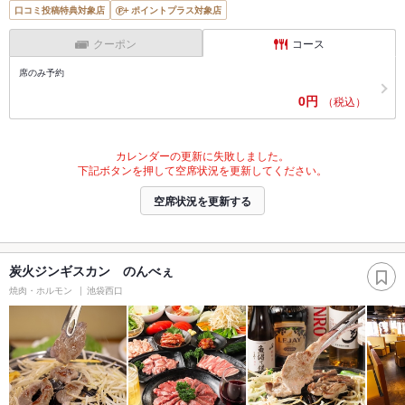
口コミ投稿特典対象店
ポイントプラス対象店
クーポン
コース
席のみ予約
0円
（税込）
カレンダーの更新に失敗しました。
下記ボタンを押して空席状況を更新してください。
空席状況を更新する
炭火ジンギスカン のんべぇ
焼肉・ホルモン
池袋西口