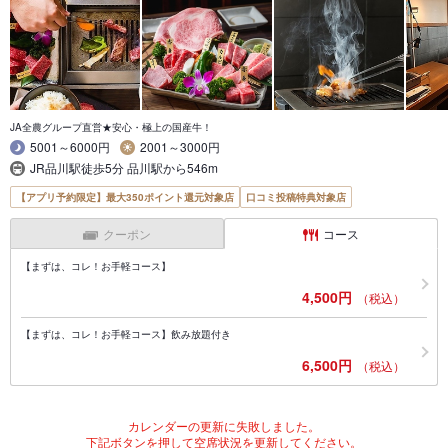
JA全農グループ直営★安心・極上の国産牛！
5001～6000円
2001～3000円
JR品川駅徒歩5分 品川駅から546m
【アプリ予約限定】最大350ポイント還元対象店
口コミ投稿特典対象店
クーポン
コース
【まずは、コレ！お手軽コース】
4,500円
（税込）
【まずは、コレ！お手軽コース】飲み放題付き
6,500円
（税込）
カレンダーの更新に失敗しました。
下記ボタンを押して空席状況を更新してください。