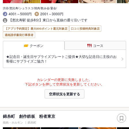
渋谷/恵比寿/シュラスコ/焼肉/飲み会/宴会/
4001～5000円
2001～3000円
【恵比寿駅 徒歩8分】東口から直線の通り沿いです
【アプリ予約限定】最大800ポイント還元対象店
口コミ投稿特典対象店
適格請求書発行事業者
クーポン
コース
★記念日・誕生日サプライズプレートご提供★大切な記念日に主役のお
客様にサプライズご協力！
カレンダーの更新に失敗しました。
下記ボタンを押して空席状況を更新してください。
空席状況を更新する
錦糸町 創作鉄板 粉者東京
焼肉・ホルモン
錦糸町