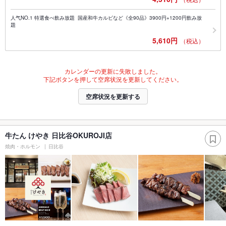
人气NO.1 特選食べ飲み放題 国産和牛カルビなど《全90品》3900円+1200円飲み放
題
5,610円
（税込）
カレンダーの更新に失敗しました。
下記ボタンを押して空席状況を更新してください。
空席状況を更新する
牛たん けやき 日比谷OKUROJI店
焼肉・ホルモン
日比谷