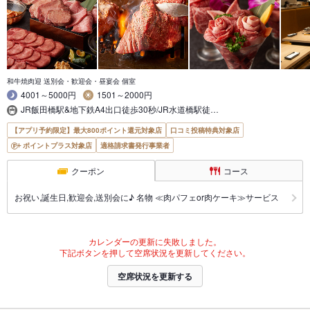
和牛焼肉迎 送別会・歓迎会・昼宴会 個室
4001～5000円
1501～2000円
JR飯田橋駅&地下鉄A4出口徒歩30秒/JR水道橋駅徒…
【アプリ予約限定】最大800ポイント還元対象店
口コミ投稿特典対象店
ポイントプラス対象店
適格請求書発行事業者
クーポン
コース
お祝い,誕生日,歓迎会,送別会に♪ 名物 ≪肉パフェor肉ケーキ≫サービス
カレンダーの更新に失敗しました。
下記ボタンを押して空席状況を更新してください。
空席状況を更新する