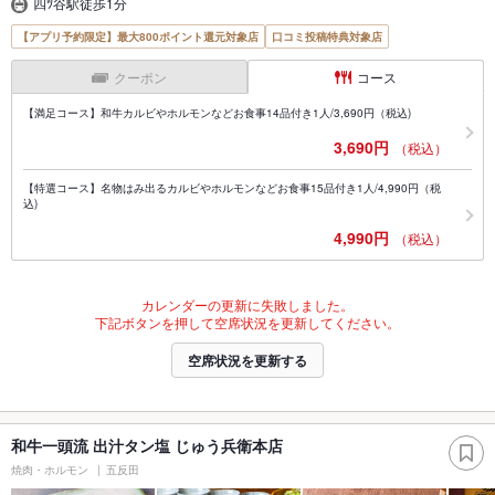
四ﾂ谷駅徒歩1分
【アプリ予約限定】最大800ポイント還元対象店
口コミ投稿特典対象店
クーポン
コース
【満足コース】和牛カルビやホルモンなどお食事14品付き1人/3,690円（税込)
3,690円
（税込）
【特選コース】名物はみ出るカルビやホルモンなどお食事15品付き1人/4,990円（税
込)
4,990円
（税込）
カレンダーの更新に失敗しました。
下記ボタンを押して空席状況を更新してください。
空席状況を更新する
和牛一頭流 出汁タン塩 じゅう兵衛本店
焼肉・ホルモン
五反田