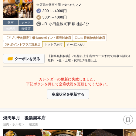
全席完全個室空間でゆったりと♪
3001～4000円
3001～4000円
個室
カード
JR･小田急線 町田駅 徒歩3分
禁煙席
喫煙席
【アプリ予約限定】最大800ポイント還元対象店
口コミ投稿特典対象店
ポイントプラス対象店
ネット予約可
クーポンあり
【幹事無料特典】7名様以上来店のコース予約で幹事1名様分
クーポンを見る
無料 ※金・土曜・祝前は8名様以上
カレンダーの更新に失敗しました。
下記ボタンを押して空席状況を更新してください。
空席状況を更新する
焼肉皐月 後楽園本店
焼肉・ホルモン
後楽園