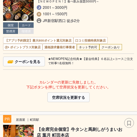
【ＮＥＷＯＰＥＮ！】食べ飲み放題3000円～
2001～3000円
1001～1500円
JR新宿駅西口 徒歩2分
個室
カード
禁煙席
喫煙席
【アプリ予約限定】最大800ポイント還元対象店
口コミ投稿特典対象店
ポイントプラス対象店
適格請求書発行事業者
ネット予約可
クーポンあり
★NEWOPEN記念特典★【宴会特典】６名以上+コースご注文
クーポンを見る
で幹事1名様無料！
カレンダーの更新に失敗しました。
下記ボタンを押して空席状況を更新してください。
空席状況を更新する
PR
居酒屋
町田駅
【全席完全個室】牛タンと馬刺しがうまいお
店 葉月 町田本店