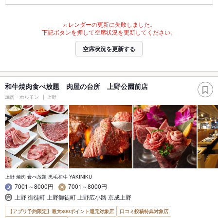
カレンダーの更新に失敗しました。
下記ボタンを押して空席状況を更新してください。
空席状況を更新する
和牛焼肉食べ放題 肉屋の台所 上野公園前店
焼肉・ホルモン
上野
上野 焼肉 食べ放題 黒毛和牛 YAKINIKU
7001～8000円
7001～8000円
上野 御徒町 上野御徒町 上野広小路 京成上野
【アプリ予約限定】最大800ポイント還元対象店
口コミ投稿特典対象店