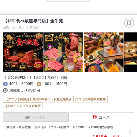
【和牛食べ放題専門店】金牛苑
焼肉・ホルモン
東池袋
【12/20新OPEN！】【旧店名】焼肉うし 別館
4001～5000円
1001～1500円
池袋駅より徒歩1分
【アプリ予約限定】最大800ポイント還元対象店
口コミ投稿特典対象店
ポイントプラス対象店
クーポン
コース
満足食べ飲み放題 《全80品》【コスパ最強コース】2900円+1200円飲み放題
4,510円
（税込）