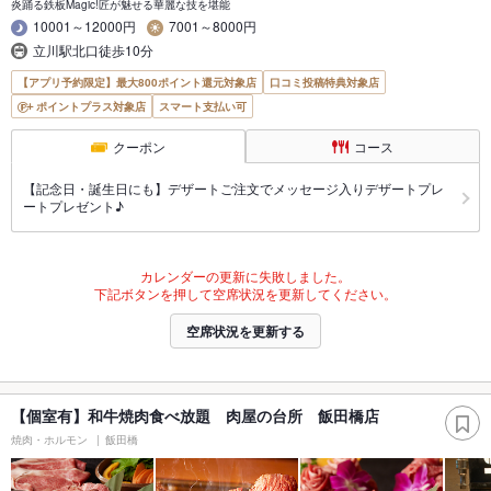
炎踊る鉄板Magic!匠が魅せる華麗な技を堪能
10001～12000円
7001～8000円
立川駅北口徒歩10分
【アプリ予約限定】最大800ポイント還元対象店
口コミ投稿特典対象店
ポイントプラス対象店
スマート支払い可
クーポン
コース
【記念日・誕生日にも】デザートご注文でメッセージ入りデザートプレ
ートプレゼント♪
カレンダーの更新に失敗しました。
下記ボタンを押して空席状況を更新してください。
空席状況を更新する
【個室有】和牛焼肉食べ放題 肉屋の台所 飯田橋店
焼肉・ホルモン
飯田橋