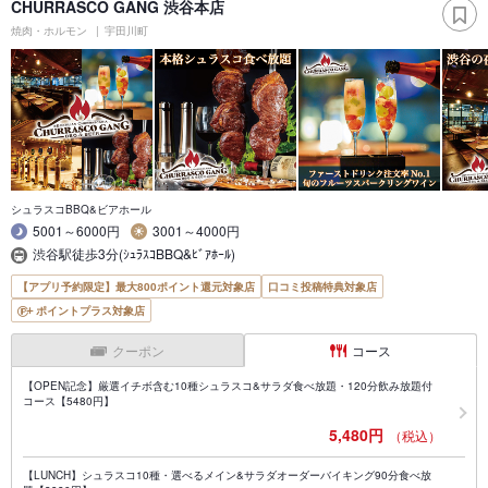
CHURRASCO GANG 渋谷本店
焼肉・ホルモン
宇田川町
シュラスコBBQ&ビアホール
5001～6000円
3001～4000円
渋谷駅徒歩3分(ｼｭﾗｽｺBBQ&ﾋﾞｱﾎｰﾙ)
【アプリ予約限定】最大800ポイント還元対象店
口コミ投稿特典対象店
ポイントプラス対象店
クーポン
コース
【OPEN記念】厳選イチボ含む10種シュラスコ&サラダ食べ放題・120分飲み放題付
コース【5480円】
5,480円
（税込）
【LUNCH】シュラスコ10種・選べるメイン&サラダオーダーバイキング90分食べ放