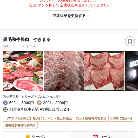
下記ボタンを押して空席状況を更新してください。
空席状況を更新する
黒毛和牛焼肉 やきまる
焼肉・ホルモン
中延
旨い黒毛和牛をリーズナブルにたっぷりと！
5001～6000円
2001～3000円
都営浅草線中延駅 A3番出口 徒歩2分
【アプリ予約限定】最大800ポイント還元対象店
口コミ投稿特典対象店
COIN+支払い可
適格請求書発行事業者
クーポン
コース