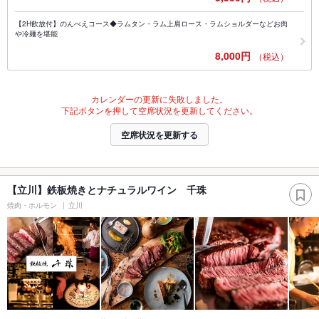
【2H飲放付】のんべえコース◆ラムタン・ラム上肩ロース・ラムショルダーなどお肉
や冷麺を堪能
8,000円
（税込）
カレンダーの更新に失敗しました。
下記ボタンを押して空席状況を更新してください。
空席状況を更新する
【立川】鉄板焼きとナチュラルワイン 千珠
焼肉・ホルモン
立川