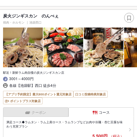
炭火ジンギスカン のんべぇ
焼肉・ホルモン
池袋西口
駅近！新鮮ラム肉自慢の炭火ジンギスカン店
3001～4000円
各線【池袋駅】西口 徒歩4分
【アプリ予約限定】最大800ポイント還元対象店
口コミ投稿特典対象店
ポイントプラス対象店
クーポン
コース
満足コース◆ラムタン・ラム上肩ロース・ラムランプなどお肉や冷麺・杏仁豆腐を味
わう充実プラン
5,500円
（税込）