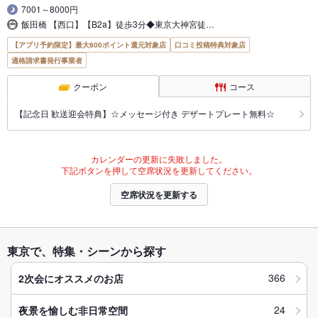
7001～8000円
飯田橋 【西口】【B2a】徒歩3分◆東京大神宮徒…
【アプリ予約限定】最大800ポイント還元対象店
口コミ投稿特典対象店
適格請求書発行事業者
クーポン
コース
【記念日 歓送迎会特典】☆メッセージ付き デザートプレート無料☆
カレンダーの更新に失敗しました。
下記ボタンを押して空席状況を更新してください。
空席状況を更新する
東京で、特集・シーンから探す
366
2次会にオススメのお店
24
夜景を愉しむ非日常空間