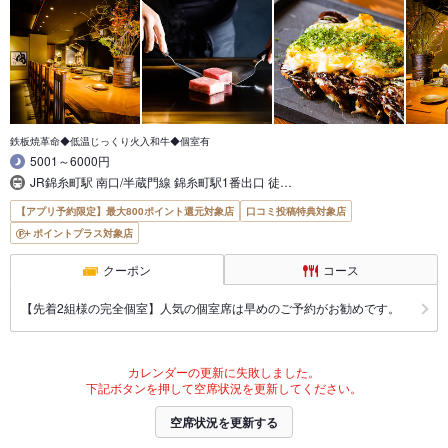
鉄板焼革命◆低温じっくり火入和牛◆個室有
5001～6000円
JR錦糸町駅 南口/半蔵門線 錦糸町駅1番出口 徒…
【アプリ予約限定】最大800ポイント還元対象店
口コミ投稿特典対象店
ポイントプラス対象店
クーポン
コース
【先着2組様の完全個室】人気の個室席は早めのご予約がお勧めです。
カレンダーの更新に失敗しました。
下記ボタンを押して空席状況を更新してください。
空席状況を更新する