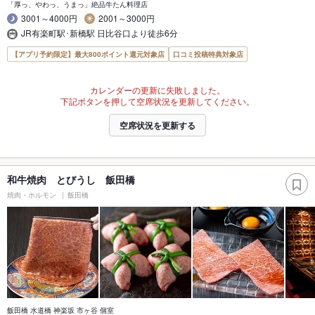
「厚っ、やわっ、うまっ」絶品牛たん料理店
3001～4000円
2001～3000円
JR有楽町駅･新橋駅 日比谷口より徒歩6分
【アプリ予約限定】最大800ポイント還元対象店
口コミ投稿特典対象店
カレンダーの更新に失敗しました。
下記ボタンを押して空席状況を更新してください。
空席状況を更新する
和牛焼肉 とびうし 飯田橋
焼肉・ホルモン
飯田橋
飯田橋 水道橋 神楽坂 市ヶ谷 個室