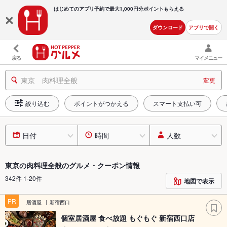
はじめてのアプリ予約で最大
1,000円分ポイントもらえる
ダウンロード
アプリで開く
戻る
マイメニュー
東京 肉料理全般
変更
絞り込む
ポイントがつかえる
スマート支払い可
日付
時間
人数
東京の肉料理全般のグルメ・クーポン情報
342件 1-20件
地図で表示
PR
居酒屋
新宿西口
個室居酒屋 食べ放題 もぐもぐ 新宿西口店