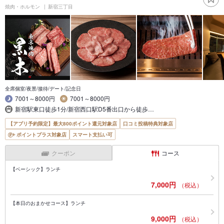
焼肉・ホルモン
新宿三丁目
全席個室/夜景/接待/デート/記念日
7001～8000円
7001～8000円
新宿駅東口徒歩1分/新宿西口駅D5番出口から徒歩…
【アプリ予約限定】最大800ポイント還元対象店
口コミ投稿特典対象店
ポイントプラス対象店
スマート支払い可
クーポン
コース
【ベーシック】ランチ
7,000円
（税込）
【本日のおまかせコース】ランチ
9,000円
（税込）