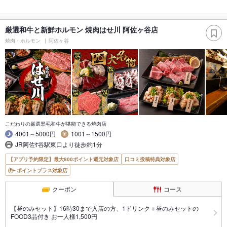
厳選和牛と新鮮ホルモン 焼肉はせ川 阿佐ヶ谷店
焼肉・ホルモン
阿佐ヶ谷
こだわりの厳選黒毛和牛が堪能できる焼肉店
4001～5000円
1001～1500円
JR阿佐ｹ谷駅東口より徒歩約1分
【アプリ予約限定】最大800ポイント還元対象店
口コミ投稿特典対象店
ポイントプラス対象店
クーポン
コース
【昼のみセット】16時30まで入店の方、1ドリンク＋昼のみセットの
FOOD3品付き お一人様1,500円