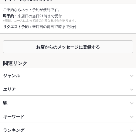
容人数
ご予約ならネット予約が便利です。
個室
なし ：パーティ 歓送迎会 結婚式二次会などにお勧めです
即予約
：来店日の当日21時まで受付
※曜日、コースによって締切が異なる場合があります。
座敷
リクエスト予約
：来店日の前日17時まで受付
なし ：座敷のご用意はございませんが、ゆっくりお寛ぎ出来る
お席をご用意しております
掘りごたつ
なし ：掘りごたつのお席はございませんが少人数でも大人数で
お店からのメッセージに登録する
もご対応可能なお席を完備。
カウンター
なし ：ランチなどお一人様でもゆったり過ごせるテーブル席も
関連リンク
ございます。
ジャンル
ソファー
あり ：片面ソファーシート席ございます。お祝いや女子会、誕
生日会などに人気のお席です
焼肉・ホルモン
エリア
テラス席
なし ：テラス席のご用意はございませんが、様々なシーンでご
利用いただけるお席をご用意致しております
肉料理全般
恵比寿
駅
貸切
貸切可 ：貸切大歓迎♪着席41名 立食50名。お好みのニーズに合
焼肉
恵比寿 × 焼肉・ホルモン
恵比寿駅
キーワード
わせてお応えします。お祝い 二次会 歓送迎会 歓送迎会
設備
恵比寿・中目黒・代官山・広尾 × 焼肉・ホルモン
恵比寿 × 肉料理全般
ランキング
ソーセージ
ステーキ
鴨肉
シュラスコ