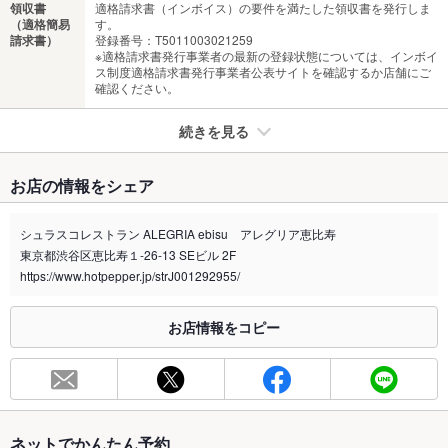
領収書
適格請求書（インボイス）の要件を満たした領収書を発行しま
（適格簡易
す。
請求書）
登録番号：T5011003021259
※適格請求書発行事業者の最新の登録状態については、インボイ
ス制度適格請求書発行事業者公表サイトを確認するか店舗にご
確認ください。
続きを見る
たばこ
お店の情報をシェア
禁煙・喫煙
全席禁煙
4000円～シュラスコ食べ放題 5000円～シュラスコ＋飲み放
シュラスコレストラン ALEGRIA ebisu アレグリア恵比寿
題 3300円～ランチシュラスコ食べ放題
東京都渋谷区恵比寿１-26-13 SEビル 2F
喫煙専用室
https://www.hotpepper.jp/strJ001292955/
なし
※2020年4月1日～受動喫煙対策に関する法律が施行されています。正しい情報はお店へお問い
お店情報をコピー
合わせください。
お席
総席数
45席(着席45名様、半立食最大55名様まで収容可能です！！)
最大宴会収
50人(貸切利用大歓迎！下見見学やお打ち合わせも承ります)
ネットでかんたん予約