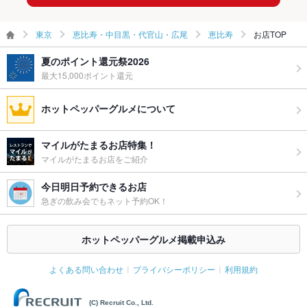
お子様連れ
お子様連れ歓迎 ：ご家族様でのご利用も非常にご好評です！お
子様にも安心な、良質な食材で奏でる絶品料理をお楽しみ下さ
い★
東京
恵比寿・中目黒・代官山・広尾
恵比寿
お店TOP
ウェディン
貸切利用可能 お気軽にご相談ください
夏のポイント還元祭2026
グパーティ
ー二次会
最大15,000ポイント還元
お祝い・サ
可
ホットペッパーグルメについて
プライズ対
応
マイルがたまるお店特集！
備考
お気軽にご相談ください
マイルがたまるお店をご紹介
今日明日予約できるお店
急ぎの飲み会でもネット予約OK！
ホットペッパーグルメ掲載申込み
よくある問い合わせ
プライバシーポリシー
利用規約
(C) Recruit Co., Ltd.