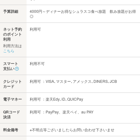
予算詳細
4000円～ディナーお得なシュラスコ食べ放題 飲み放題がお得
◎
ネット予約
利用可
のポイント
利用
利用方法は
こちら
スマート
利用不可
支払い
クレジット
利用可 ：VISA､マスター､アメックス､DINERS､JCB
カード
電子マネー
利用可 ：楽天Edy､iD､QUICPay
QRコード
利用可 ：PayPay、楽天ペイ、au PAY
決済
料金備考
※不明点等ございましたらお問い合わせ下さいませ