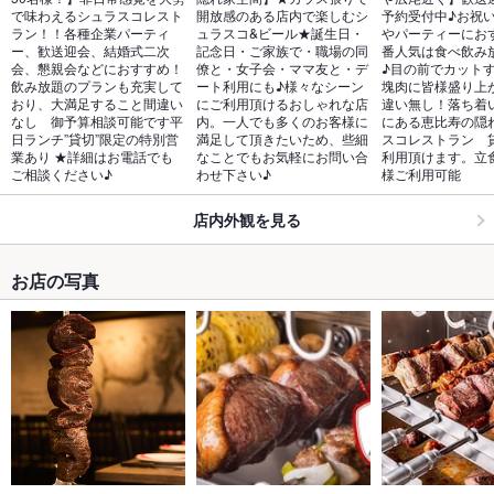
で味わえるシュラスコレスト
開放感のある店内で楽しむシ
予約受付中♪お祝
ラン！！各種企業パーティ
ュラスコ&ビール★誕生日・
やパーティーにお
ー、歓送迎会、結婚式二次
記念日・ご家族で・職場の同
番人気は食べ飲み
会、懇親会などにおすすめ！
僚と・女子会・ママ友と・デ
♪目の前でカット
飲み放題のプランも充実して
ート利用にも♪様々なシーン
塊肉に皆様盛り上
おり、大満足すること間違い
にご利用頂けるおしゃれな店
違い無し！落ち着
なし　御予算相談可能です平
内。一人でも多くのお客様に
にある恵比寿の隠
日ランチ”貸切”限定の特別営
満足して頂きたいため、些細
スコレストラン　
業あり ★詳細はお電話でも
なことでもお気軽にお問い合
利用頂けます。立食
ご相談ください♪
わせ下さい♪
様ご利用可能
店内外観を見る
お店の写真