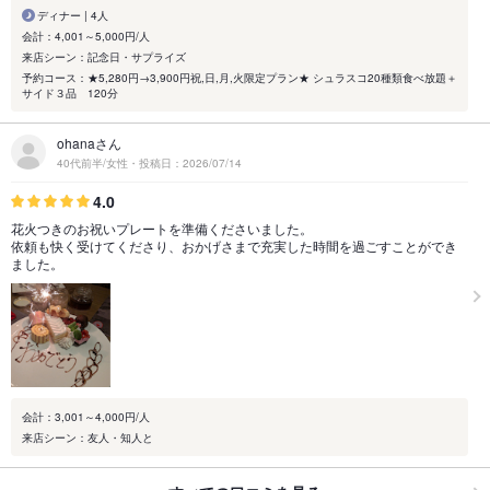
ディナー | 4人
会計：4,001～5,000円/人
来店シーン：記念日・サプライズ
予約コース：★5,280円→3,900円祝,日,月,火限定プラン★ シュラスコ20種類食べ放題＋
サイド３品 120分
ohanaさん
40代前半/女性・投稿日：2026/07/14
4.0
花火つきのお祝いプレートを準備くださいました。
依頼も快く受けてくださり、おかげさまで充実した時間を過ごすことができ
ました。
会計：3,001～4,000円/人
来店シーン：友人・知人と