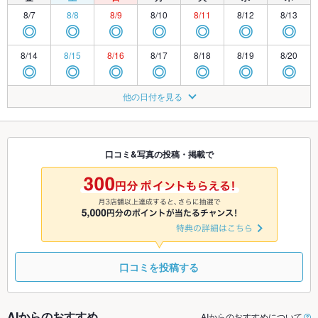
8/7
8/8
8/9
8/10
8/11
8/12
8/13
◎
◎
◎
◎
◎
◎
◎
8/14
8/15
8/16
8/17
8/18
8/19
8/20
◎
◎
◎
◎
◎
◎
◎
8/21
8/22
8/23
8/24
8/25
8/26
8/27
他の日付を見る
◎
◎
◎
◎
◎
◎
◎
8/28
8/29
8/30
8/31
9/1
9/2
9/3
◎
◎
◎
◎
◎
◎
◎
口コミ&写真の投稿・掲載で
9/4
9/5
9/6
9/7
9/8
9/9
9/10
◎
◎
◎
◎
◎
◎
◎
口コミを投稿する
AIからのおすすめ
AIからのおすすめについて