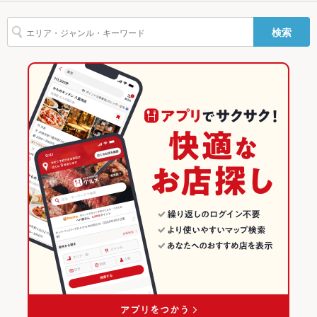
Wi-Fi
なし
恵比寿・中目黒・代官山・広尾 × 肉料理全般
恵比寿 × 焼肉
東京のグルメランキング
検索
バリアフリ
なし ：バリアフリーのご用意は御座いませんが、何かご不便な
恵比寿・中目黒・代官山・広尾 × 焼肉
東京
東京の焼肉・ホルモンランキング
ー
点等ございましたらできる限りの対応をさせて頂きます
駐車場
なし ：専用の駐車場のご用意がございませんので、お手数です
恵比寿駅 × 焼肉・ホルモン
東京 × 焼肉・ホルモン
東京の肉料理全般ランキング
がお近くのコインパーキングをご利用下さい。
恵比寿駅 × 肉料理全般
東京 × 肉料理全般
恵比寿・中目黒・代官山・広尾のグルメランキング
英語メニュ
あり
ー
恵比寿駅 × 焼肉
東京 × 焼肉
恵比寿・中目黒・代官山・広尾の焼肉・ホルモンランキング
その他設備
※不明点等ございましたらお問い合わせ下さいませ
恵比寿・中目黒・代官山・広尾の肉料理全般ランキング
その他
恵比寿のグルメランキング
飲み放題
あり ：飲み放題も充実♪50種以上のドリンクをお楽しみいただ
けます!プレミアム飲み放題2750円(税込)♪♪
恵比寿の焼肉・ホルモンランキング
食べ放題
あり ：全20種のシュラスコ食べ放題がお楽しみいただけるコー
スもご用意しております!! 平日プレートランチ800円~
恵比寿の肉料理全般ランキング
お酒
カクテル充実、ワイン充実