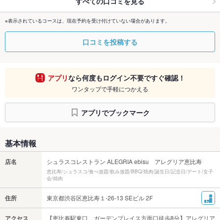
すべての口コミを見る
※表示されているコースは、現在予約を受け付けていない場合があります。
口コミを投稿する
アプリ
なら何度もログイン不要ですぐ確認！
ワンタップで手軽につかえる
アプリでブックマーク
基本情報
店名
シュラスコレストラン ALEGRIA ebisu アレグリア恵比寿
恵比寿/シュラスコ/食べ放題/飲み放題/BBQ/焼肉/誕生日/記念日/デート/女子
会/焼肉
住所
東京都渋谷区恵比寿１-26-13 SEビル 2F
アクセス
【恵比寿駅東口 ガーデンプレイス方面口徒歩8分】アレグリア