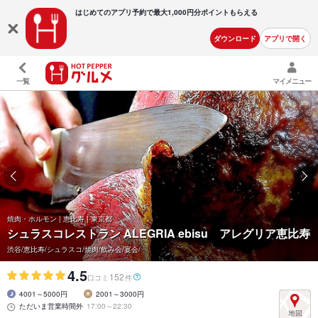
はじめてのアプリ予約で最大
1,000円分ポイントもらえる
ダウンロード
アプリで開く
一覧
マイメニュー
焼肉・ホルモン | 恵比寿 | 東京都
シュラスコレストラン ALEGRIA ebisu アレグリア恵比寿
渋谷/恵比寿/シュラスコ/焼肉/飲み会/宴会/
4.5
152
口コミ
件
4001～5000円
2001～3000円
ただいま営業時間外
17:00～22:30