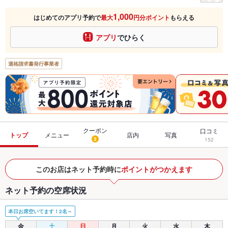
1,000
はじめてのアプリ予約で
最大
円分ポイント
もらえる
アプリ
でひらく
適格請求書発行事業者
クーポン
口コミ
トップ
メニュー
店内
写真
3
152
このお店はネット予約時に
ポイントがつかえます
ネット予約の空席状況
本日お席空いてます！2名～
金
土
日
月
火
水
木