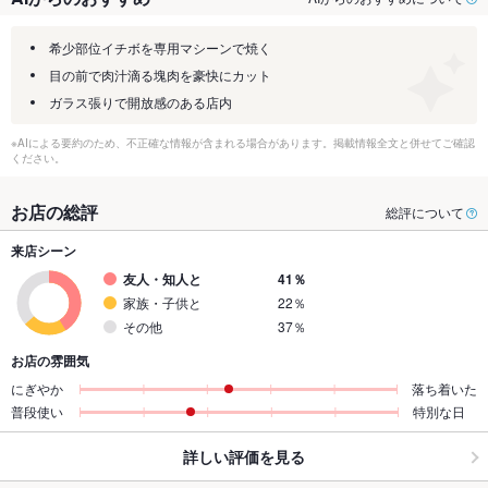
希少部位イチボを専用マシーンで焼く
目の前で肉汁滴る塊肉を豪快にカット
ガラス張りで開放感のある店内
※AIによる要約のため、不正確な情報が含まれる場合があります。掲載情報全文と併せてご確認
ください。
お店の総評
総評について
来店シーン
友人・知人と
41％
家族・子供と
22％
その他
37％
お店の雰囲気
にぎやか
落ち着いた
普段使い
特別な日
詳しい評価を見る