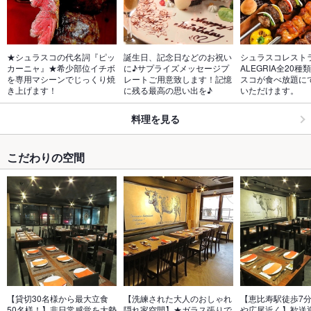
★シュラスコの代名詞『ピッ
誕生日、記念日などのお祝い
シュラスコレスト
カーニャ』★希少部位イチボ
に♪サプライズメッセージプ
ALEGRIA全20
を専用マシーンでじっくり焼
レートご用意致します！記憶
スコが食べ放題に
き上げます！
に残る最高の思い出を♪
いただけます。
料理を見る
こだわりの空間
【貸切30名様から最大立食
【洗練された大人のおしゃれ
【恵比寿駅徒歩7
50名様！】非日常感覚を大勢
隠れ家空間】★ガラス張りで
や広尾近く】歓送