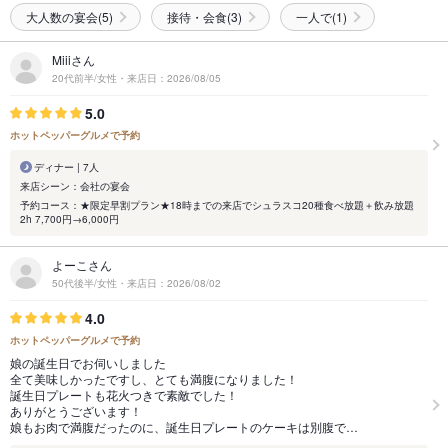
大人数の宴会(5)
接待・会食(3)
一人で(1)
Miiiさん
20代前半/女性・来店日：2026/08/05
5.0
ホットペッパーグルメで予約
ディナー | 7人
来店シーン：会社の宴会
予約コース：★限定早割プラン★18時までの来店でシュラスコ20種食べ放題＋飲み放題
2h 7,700円→6,000円
よーこさん
50代後半/女性・来店日：2026/08/02
4.0
ホットペッパーグルメで予約
娘の誕生日でお伺いしました
全て美味しかったですし、とても満腹になりました！
誕生日プレートも花火つきで素敵でした！
ありがとうございます！
娘もお肉で満腹だったのに、誕生日プレートのケーキは別腹で…