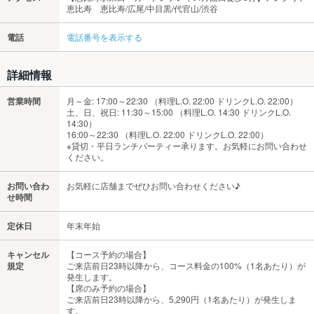
恵比寿 恵比寿/広尾/中目黒/代官山/渋谷
電話
電話番号を表示する
詳細情報
営業時間
月～金: 17:00～22:30 （料理L.O. 22:00 ドリンクL.O. 22:00）
土、日、祝日: 11:30～15:00 （料理L.O. 14:30 ドリンクL.O.
14:30）
16:00～22:30 （料理L.O. 22:00 ドリンクL.O. 22:00）
※貸切・平日ランチパーティー承ります。お気軽にお問い合わせ
ください。
お問い合わ
お気軽に店舗までぜひお問い合わせください♪
せ時間
定休日
年末年始
キャンセル
【コース予約の場合】
規定
ご来店前日23時以降から、コース料金の100%（1名あたり）が
発生します。
【席のみ予約の場合】
ご来店前日23時以降から、5,290円（1名あたり）が発生しま
す。