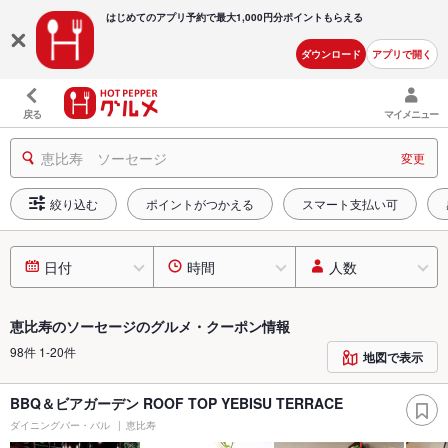
はじめてのアプリ予約で最大
1,000円分ポイントもらえる
ダウンロード
アプリで開く
戻る
マイメニュー
恵比寿 ソーセージ
変更
絞り込む
ポイントがつかえる
スマート支払い可
日付
時間
人数
恵比寿のソーセージのグルメ・クーポン情報
98件 1-20件
地図で表示
BBQ＆ビアガーデン ROOF TOP YEBISU TERRACE
ダイニングバー・バル
恵比寿