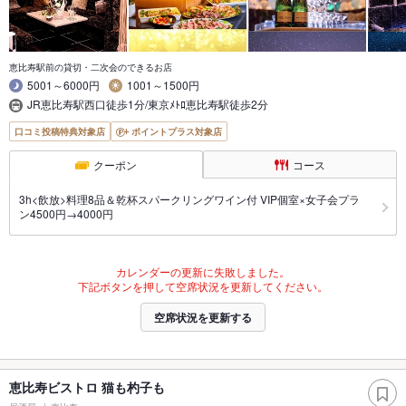
恵比寿駅前の貸切・二次会のできるお店
5001～6000円
1001～1500円
JR恵比寿駅西口徒歩1分/東京ﾒﾄﾛ恵比寿駅徒歩2分
口コミ投稿特典対象店
ポイントプラス対象店
クーポン
コース
3h<飲放>料理8品＆乾杯スパークリングワイン付 VIP個室×女子会プラ
ン4500円→4000円
カレンダーの更新に失敗しました。
下記ボタンを押して空席状況を更新してください。
空席状況を更新する
恵比寿ビストロ 猫も杓子も