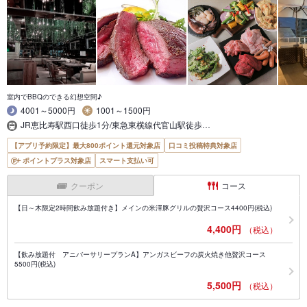
室内でBBQのできる幻想空間♪
4001～5000円
1001～1500円
JR恵比寿駅西口徒歩1分/東急東横線代官山駅徒歩…
【アプリ予約限定】最大800ポイント還元対象店
口コミ投稿特典対象店
ポイントプラス対象店
スマート支払い可
クーポン
コース
【日～木限定2時間飲み放題付き】メインの米澤豚グリルの贅沢コース4400円(税込)
4,400円
（税込）
【飲み放題付 アニバーサリープランA】アンガスビーフの炭火焼き他贅沢コース
5500円(税込)
5,500円
（税込）