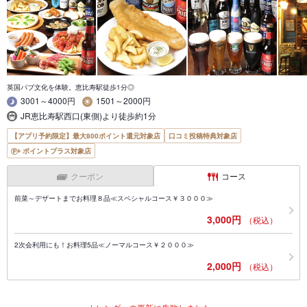
英国パブ文化を体験。恵比寿駅徒歩1分◎
3001～4000円
1501～2000円
JR恵比寿駅西口(東側)より徒歩約1分
【アプリ予約限定】最大800ポイント還元対象店
口コミ投稿特典対象店
ポイントプラス対象店
クーポン
コース
前菜～デザートまでお料理８品≪スペシャルコース￥３０００≫
3,000円
（税込）
2次会利用にも！お料理5品≪ノーマルコース￥２０００≫
2,000円
（税込）