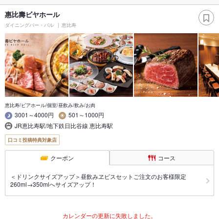
惠比壽ビヤホール
ダイニングバー・バル
恵比寿
恵比寿/ビアホール/個室/昼飲み/飲み/お肉
3001～4000円
501～1000円
JR恵比寿駅/地下鉄日比谷線 恵比寿駅
口コミ投稿特典対象店
クーポン
コース
＜ドリンクサイズアップ＞昼飲みヱビスセットご注文のお客様限定
260ml→350mlへサイズアップ！
カレンダーの更新に失敗しました。