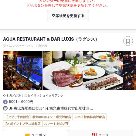
カレンダーの更新に失敗しました。
下記ボタンを押して空席状況を更新してください。
空席状況を更新する
AQUA RESTAURANT & BAR LUXIS（ラグシス）
ダイニングバー・バル
恵比寿
ウミガメが泳ぐスタイリッシュイタリアン♪
5001～6000円
JR恵比寿駅西口徒歩1分/東急東横線代官山駅徒歩…
【アプリ予約限定】最大800ポイント還元対象店
口コミ投稿特典対象店
ポイントプラス対象店
スマート支払い可
クーポン
コース