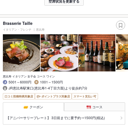
空席状況を更新する
Brasserie Taille
イタリアン・フレンチ
恵比寿
恵比寿 イタリアン 女子会 コース ワイン
5001～6000円
1001～1500円
JR恵比寿駅東口(恵比寿1-4丁目方面)より徒歩約7分
口コミ投稿特典対象店
ポイントプラス対象店
スマート支払い可
クーポン
コース
【アニバーサリープレート】 3日前までに要予約⇒1500円(税込)