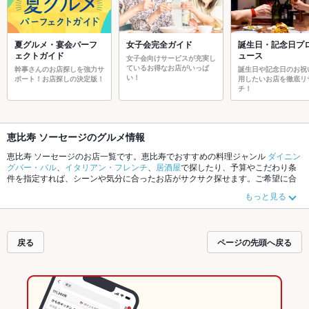
夏グルメ・宴会パーフ
女子会完全ガイド
誕生日・記念日プ
ェクトガイド
ュース
女子会向けサービスが充実し
ているお得なお店がいっぱ
幹事さんのお店探しを強力サ
誕生日や記念日のお祝
い！
ポート！お店探しの決定版！
用したいお店を徹底リ
チ！
恵比寿 ソーセージのグルメ情報
恵比寿 ソーセージのお店一覧です。恵比寿でおすすめの料理ジャンル
ダイニン
グバー・バル
、
イタリアン・フレンチ
、
居酒屋
で探したり、予算やこだわり条
件を指定すれば、シーンや気分に合ったお店がサクサク探せます。ご希望に合
ったお店が見つからなかったら、近隣のエリア
恵比寿
、
中目黒
、
代官山
もチェ
もっと見る
ックしてみてください。ホットペッパーグルメなら、お得なクーポンはもちろ
ん、こだわりメニュー
からあげ
、
お茶漬け
、
馬刺し
や季節のおすすめ料理な
ど、お店の最新情報をご紹介しているので安心！24時間使える簡単便利なネッ
ト予約が使えるお店も拡大中です。友達どうしの飲み会にも、会社の宴会に
戻る
ページの先頭へ戻る
も、デートやパーティーにもお得に便利にホットペッパーグルメをご利用くだ
さい。