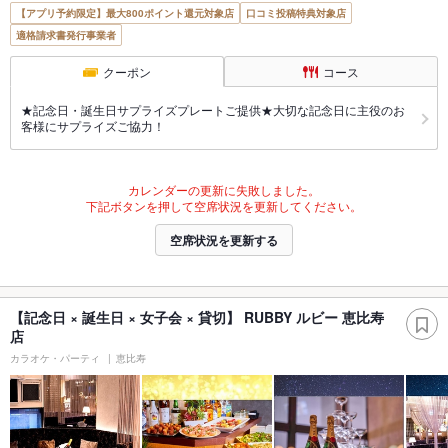
【アプリ予約限定】最大800ポイント還元対象店
口コミ投稿特典対象店
適格請求書発行事業者
クーポン
コース
★記念日・誕生日サプライズプレートご提供★大切な記念日に主役のお
客様にサプライズご協力！
カレンダーの更新に失敗しました。
下記ボタンを押して空席状況を更新してください。
空席状況を更新する
【記念日 × 誕生日 × 女子会 × 貸切】 RUBBY ルビー 恵比寿
店
カラオケ・パーティ
恵比寿