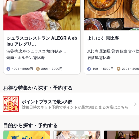
シュラスコレストラン ALEGRIA eb
よしにく 恵比寿
isu アレグリ…
渋谷/恵比寿/シュラスコ/焼肉/飲み…
恵比寿 居酒屋 貸切 個室 食べ
焼肉・ホルモン/恵比寿
居酒屋/恵比寿
4001～5000円
2001～3000円
4001～5000円
2001～300
お得な特集から探す・予約する
ポイントプラスで最大8倍
対象日時のネット予約でポイントが最大8倍たまるお店はこちら！
目的から探す・予約する