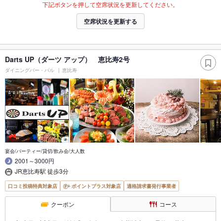
下記ボタンを押して空席状況を更新してください。
空席状況を更新する
Darts UP（ダーツ アップ） 恵比寿2号
ダイニングバー・バル
恵比寿
宴会/パーティー/貸切/飲み会/大人数
2001～3000円
JR恵比寿駅 徒歩3分
口コミ投稿特典対象店
ポイントプラス対象店
適格請求書発行事業者
クーポン
コース