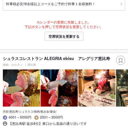
幹事様必見!!8名様以上コースをご予約で幹事１名様無料！
カレンダーの更新に失敗しました。
下記ボタンを押して空席状況を更新してください。
空席状況を更新する
シュラスコレストラン ALEGRIA ebisu アレグリア恵比寿
焼肉・ホルモン
恵比寿
渋谷/恵比寿/シュラスコ/焼肉/飲み会/宴会/
4001～5000円
2001～3000円
【恵比寿駅 徒歩8分】東口から直線の通り沿いです