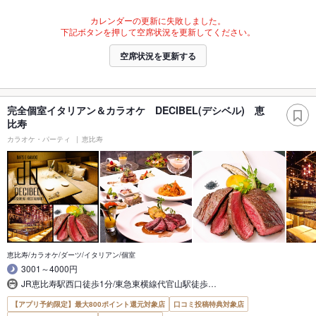
カレンダーの更新に失敗しました。
下記ボタンを押して空席状況を更新してください。
空席状況を更新する
完全個室イタリアン＆カラオケ DECIBEL(デシベル) 恵
比寿
カラオケ・パーティ
恵比寿
恵比寿/カラオケ/ダーツ/イタリアン/個室
3001～4000円
JR恵比寿駅西口徒歩1分/東急東横線代官山駅徒歩…
【アプリ予約限定】最大800ポイント還元対象店
口コミ投稿特典対象店