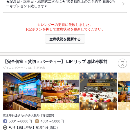
★記念日・誕生日・結婚式二次会に★ 10名様以上のご予約で 花束orケ
ーキプレゼント致します♪
カレンダーの更新に失敗しました。
下記ボタンを押して空席状況を更新してください。
空席状況を更新する
【完全個室 × 貸切 × パーティー】 LIP リップ 恵比寿駅前
ダイニングバー・バル
恵比寿
恵比寿駅徒歩1分の少人数向け貸切空間
5001～6000円
4001～5000円
■JR【恵比寿駅】徒歩1分(西口)