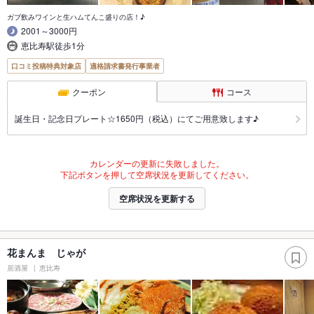
ガブ飲みワインと生ハムてんこ盛りの店！♪
2001～3000円
恵比寿駅徒歩1分
口コミ投稿特典対象店
適格請求書発行事業者
クーポン
コース
誕生日・記念日プレート☆1650円（税込）にてご用意致します♪
カレンダーの更新に失敗しました。
下記ボタンを押して空席状況を更新してください。
空席状況を更新する
花まんま じゃが
居酒屋
恵比寿