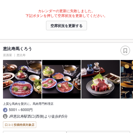
カレンダーの更新に失敗しました。
下記ボタンを押して空席状況を更新してください。
空席状況を更新する
恵比寿馬くろう
居酒屋
恵比寿
上質な馬肉を贅沢に。馬肉専門料理店
5001～6000円
JR恵比寿駅西口(西側)より徒歩約5分
口コミ投稿特典対象店