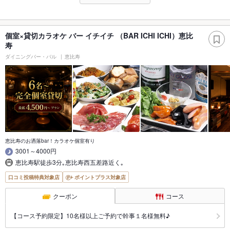
個室×貸切カラオケ バー イチイチ （BAR ICHI ICHI）恵比
寿
ダイニングバー・バル
恵比寿
恵比寿のお洒落bar！カラオケ個室有り
3001～4000円
恵比寿駅徒歩3分｡恵比寿西五差路近く｡
口コミ投稿特典対象店
ポイントプラス対象店
クーポン
コース
【コース予約限定】10名様以上ご予約で幹事１名様無料♪