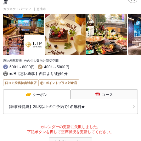
店
カラオケ・パーティ
恵比寿
恵比寿駅徒歩1分の少人数向け貸切空間
5001～6000円
4001～5000円
■JR【恵比寿駅】西口より徒歩1分
口コミ投稿特典対象店
ポイントプラス対象店
クーポン
コース
【幹事様特典】25名以上のご予約で1名無料★
カレンダーの更新に失敗しました。
下記ボタンを押して空席状況を更新してください。