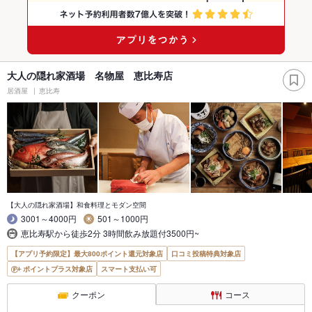
大人の隠れ家酒場 名物屋 恵比寿店
居酒屋
恵比寿
【大人の隠れ家酒場】和食料理とモダン空間
3001～4000円
501～1000円
恵比寿駅から徒歩2分 3時間飲み放題付3500円~
【アプリ予約限定】最大800ポイント還元対象店
口コミ投稿特典対象店
ポイントプラス対象店
スマート支払い可
クーポン
コース