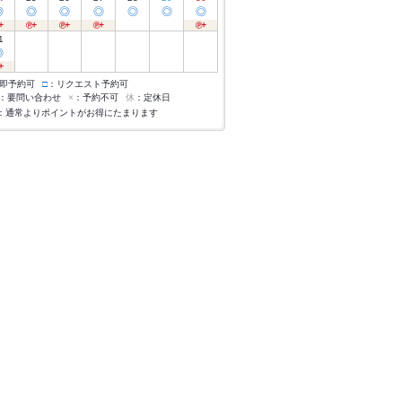
◎
◎
◎
◎
◎
◎
◎
1
◎
即予約可
□
：リクエスト予約可
：要問い合わせ
×
：予約不可
休
：定休日
：通常よりポイントがお得にたまります