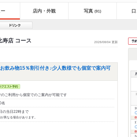
ュー
店内・外観
写真
口
(91)
比寿店 コース
予
2026/08/04 更新
rお飲み物15％割引付き♪少人数様でも個室で案内可
でのご利用から個室でのご案内が可能です
0名
1
日の当日22時まで
切が異なる場合があります。
1
2