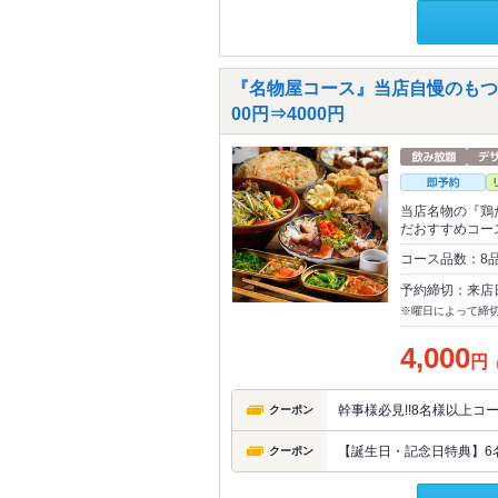
『名物屋コース』当店自慢のもつ
00円⇒4000円
当店名物の『鶏
だおすすめコー
コース品数：8
予約締切：来店
※曜日によって締
4,000
円
幹事様必見!!8名様以上
クーポン
【誕生日・記念日特典】6
クーポン