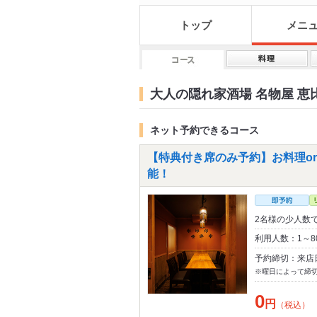
トップ
メニ
大人の隠れ家酒場 名物屋 恵
ネット予約できるコース
【特典付き席のみ予約】お料理o
能！
2名様の少人数
利用人数：1～8
予約締切：来店
※曜日によって締
0
円
（税込）