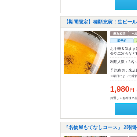
【期間限定】種類充実！生ビール付き
お手軽＆気まま
会や二次会など
利用人数：2名
予約締切：来店
※曜日によって締
1,980
円
お通し＋お料理２
『名物屋もてなしコース』 2時間生