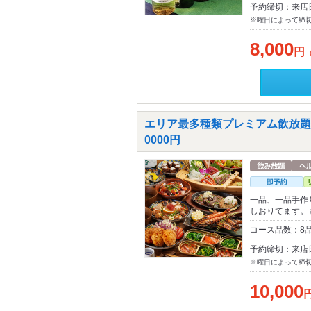
予約締切：来店
※曜日によって締
8,000
円
エリア最多種類プレミアム飲放題付
0000円
一品、一品手作
しおりてます。
コース品数：8
予約締切：来店
※曜日によって締
10,000