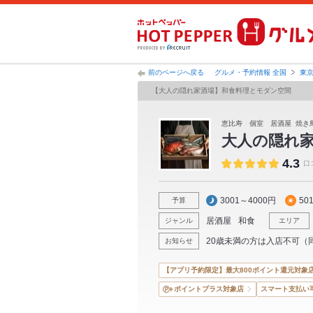
前のページへ戻る
グルメ・予約情報 全国
東
【大人の隠れ家酒場】和食料理とモダン空間
恵比寿 個室 居酒屋 焼き
大人の隠れ
4.3
口
3001～4000円
50
予算
居酒屋
和食
ジャンル
エリア
20歳未満の方は入店不可（
お知らせ
【アプリ予約限定】最大800ポイント還元対象
ポイントプラス対象店
スマート支払い