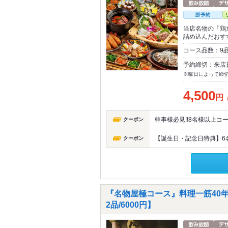
当店名物の『鶏
詰め込んだおす
コース品数：9
予約締切：来店
※曜日によって締
4,500
円
幹事様必見!!8名様以上
クーポン
【誕生日・記念日特典】6
クーポン
『名物屋極コース』料理一筋40
2品/6000円】