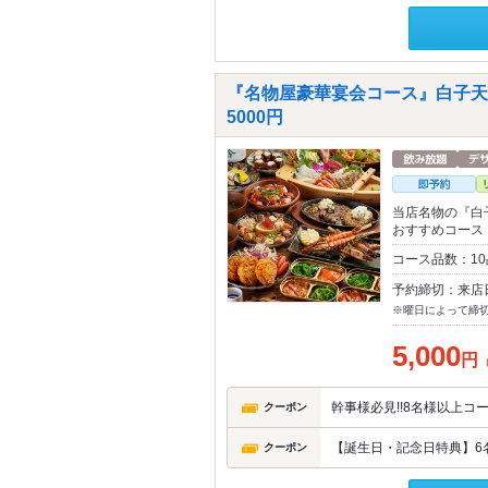
『名物屋豪華宴会コース』白子天ぷ
5000円
当店名物の『白
おすすめコース
コース品数：1
予約締切：来店
※曜日によって締
5,000
円
幹事様必見!!8名様以上
クーポン
【誕生日・記念日特典】6
クーポン