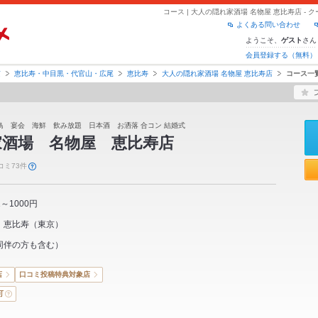
コース | 大人の隠れ家酒場 名物屋 恵比寿店 
よくある問い合わせ
ようこそ、
さん
ゲスト
会員登録する（無料）
京
恵比寿・中目黒・代官山・広尾
恵比寿
大人の隠れ家酒場 名物屋 恵比寿店
コース一
鳥 宴会 海鮮 飲み放題 日本酒 お洒落 合コン 結婚式
家酒場 名物屋 恵比寿店
コミ73件
1～1000円
恵比寿
（
東京
）
同伴の方も含む）
店
口コミ投稿特典対象店
可