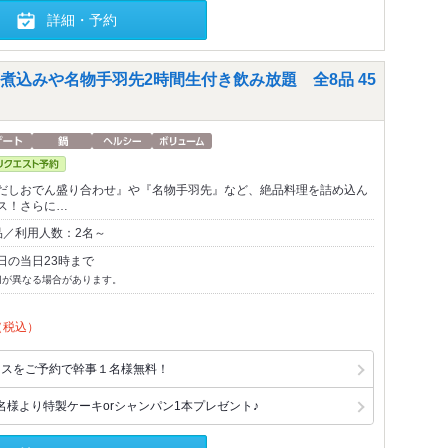
詳細・予約
煮込みや名物手羽先2時間生付き飲み放題 全8品 45
だしおでん盛り合わせ』や『名物手羽先』など、絶品料理を詰め込ん
ス！さらに…
品／利用人数：2名～
日の当日23時まで
切が異なる場合があります。
（税込）
コースをご予約で幹事１名様無料！
名様より特製ケーキorシャンパン1本プレゼント♪