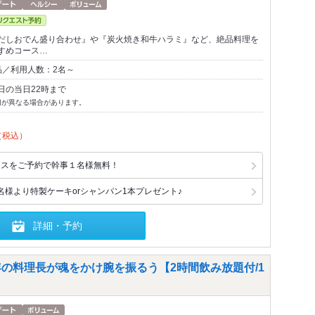
だしおでん盛り合わせ』や『炭火焼き和牛ハラミ』など、絶品料理を
すめコース…
品／利用人数：2名～
日の当日22時まで
切が異なる場合があります。
（税込）
コースをご予約で幹事１名様無料！
名様より特製ケーキorシャンパン1本プレゼント♪
詳細・予約
年の料理長が魂をかけ腕を振るう【2時間飲み放題付/1