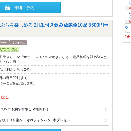
詳細・予約
3
らを楽しめる 2H生付き飲み放題全10品 5500円⇒
◎
：
TEL
子天ぷら』や『サーモンのハラス焼き』など、絶品料理を詰め込んだ
！さらに当…
0品／利用人数：2名～
日の当日22時まで
切が異なる場合があります。
（税込）
コースをご予約で幹事１名様無料！
名様より特製ケーキorシャンパン1本プレゼント♪