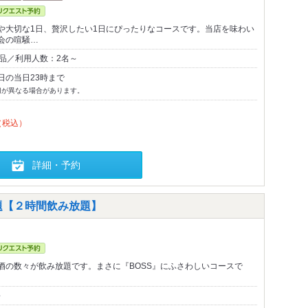
や大切な1日、贅沢したい1日にぴったりなコースです。当店を味わい
会の喧騒…
2品／利用人数：2名～
日の当日23時まで
切が異なる場合があります。
（税込）
詳細・予約
題【２時間飲み放題】
酒の数々が飲み放題です。まさに『BOSS』にふさわしいコースで
～