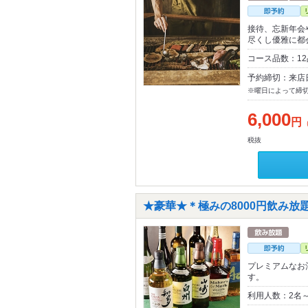
接待、忘新年会
尽くし優雅に都
コース品数：1
予約締切：来店
※曜日によって締
6,000
円
税抜
★豪華★＊極みの8000円飲み放
プレミアムなお
す。
利用人数：2名