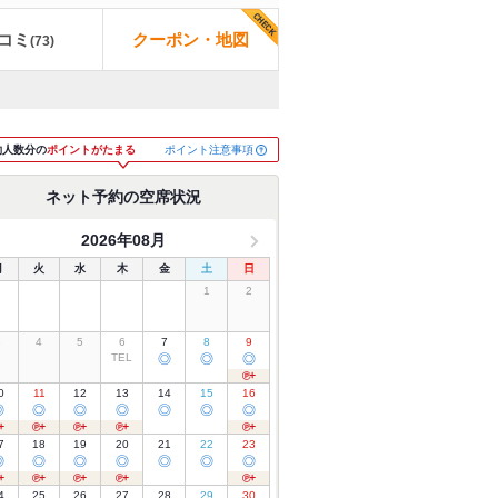
コミ
クーポン・地図
(
73
)
ポイント注意事項
約人数分の
ポイントがたまる
ネット予約の空席状況
2026年08月
月
火
水
木
金
土
日
1
2
3
4
5
6
7
8
9
TEL
◎
◎
◎
0
11
12
13
14
15
16
◎
◎
◎
◎
◎
◎
◎
7
18
19
20
21
22
23
◎
◎
◎
◎
◎
◎
◎
4
25
26
27
28
29
30