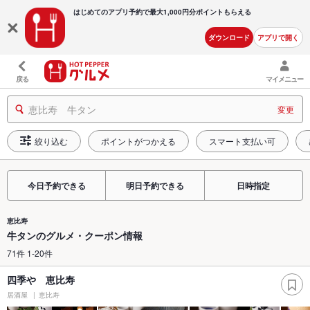
はじめてのアプリ予約で最大
1,000円分ポイントもらえる
ダウンロード
アプリで開く
戻る
マイメニュー
恵比寿 牛タン
変更
絞り込む
ポイントがつかえる
スマート支払い可
今日予約できる
明日予約できる
日時指定
恵比寿
牛タンのグルメ・クーポン情報
71件 1-20件
四季や 恵比寿
居酒屋
恵比寿