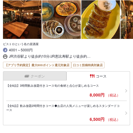
ビストロという名の居酒屋
4001～5000円
JR渋谷駅より徒歩約10分/JR恵比寿駅より徒歩約…
【アプリ予約限定】最大800ポイント還元対象店
口コミ投稿特典対象店
クーポン
コース
【全8品】3時間飲み放題付きコース旬の食材と点心が楽しめるコース
8,000円
（税込）
【全6品】飲み放題2時間付きコース◆お店の人気メニューが楽しめるスタンダードコ
ース
6,500円
（税込）