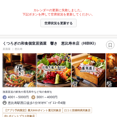
カレンダーの更新に失敗しました。
下記ボタンを押して空席状況を更新してください。
空席状況を更新する
くつろぎの和食個室居酒屋 響き 恵比寿本店（HIBIKI）
居酒屋
恵比寿
漁港直送の鮮魚や黒毛和牛など旬の食材を
4001～5000円
3001～4000円
恵比寿駅西口徒歩1分!ｶﾗｵｹﾋﾞｯｸﾞｴｺｰの4階
【アプリ予約限定】最大800ポイント還元対象店
口コミ投稿特典対象店
ポイントプラス対象店