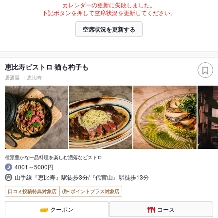
カレンダーの更新に失敗しました。
下記ボタンを押して空席状況を更新してください。
空席状況を更新する
恵比寿ビストロ 猫も杓子も
居酒屋
恵比寿
種類豊かな一品料理を楽しむ洒落なビストロ
4001～5000円
山手線『恵比寿』駅徒歩3分/『代官山』駅徒歩13分
口コミ投稿特典対象店
ポイントプラス対象店
クーポン
コース