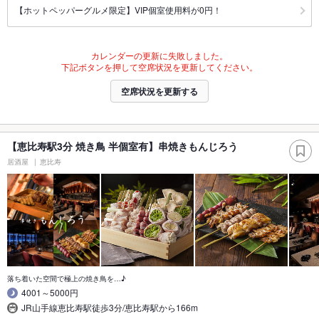
【ホットペッパーグルメ限定】VIP個室使用料が0円！
カレンダーの更新に失敗しました。
下記ボタンを押して空席状況を更新してください。
空席状況を更新する
【恵比寿駅3分 焼き鳥 半個室有】串焼きもんじろう
居酒屋
恵比寿
落ち着いた空間で極上の焼き鳥を…♪
4001～5000円
JR山手線恵比寿駅徒歩3分/恵比寿駅から166m