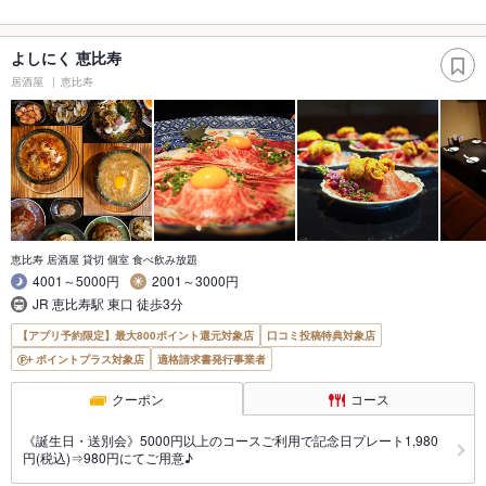
よしにく 恵比寿
居酒屋
恵比寿
恵比寿 居酒屋 貸切 個室 食べ飲み放題
4001～5000円
2001～3000円
JR 恵比寿駅 東口 徒歩3分
【アプリ予約限定】最大800ポイント還元対象店
口コミ投稿特典対象店
ポイントプラス対象店
適格請求書発行事業者
クーポン
コース
《誕生日・送別会》5000円以上のコースご利用で記念日プレート1,980
円(税込)⇒980円にてご用意♪