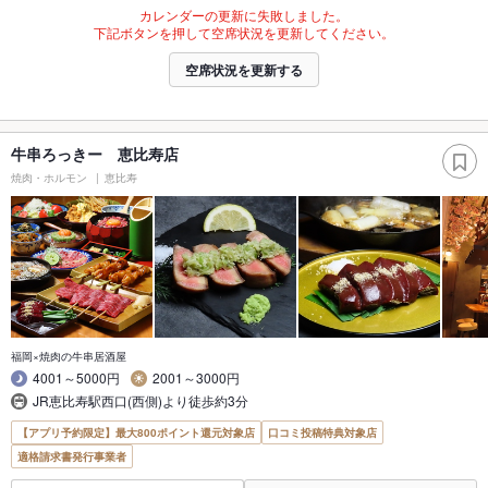
カレンダーの更新に失敗しました。
下記ボタンを押して空席状況を更新してください。
空席状況を更新する
牛串ろっきー 恵比寿店
焼肉・ホルモン
恵比寿
福岡×焼肉の牛串居酒屋
4001～5000円
2001～3000円
JR恵比寿駅西口(西側)より徒歩約3分
【アプリ予約限定】最大800ポイント還元対象店
口コミ投稿特典対象店
適格請求書発行事業者