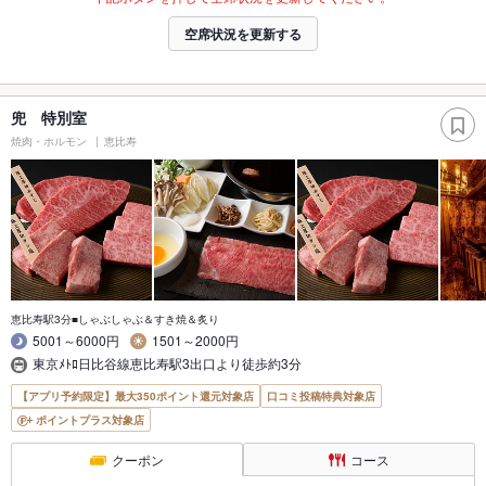
空席状況を更新する
兜 特別室
焼肉・ホルモン
恵比寿
恵比寿駅3分■しゃぶしゃぶ＆すき焼＆炙り
5001～6000円
1501～2000円
東京ﾒﾄﾛ日比谷線恵比寿駅3出口より徒歩約3分
【アプリ予約限定】最大350ポイント還元対象店
口コミ投稿特典対象店
ポイントプラス対象店
クーポン
コース