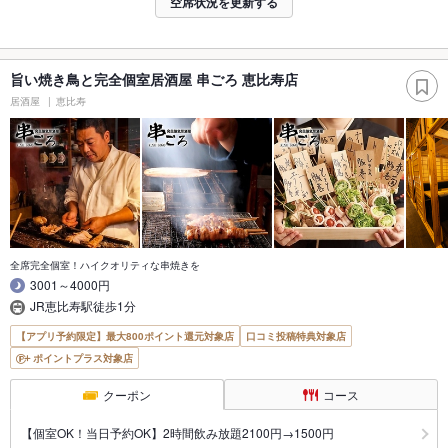
空席状況を更新する
旨い焼き鳥と完全個室居酒屋 串ごろ 恵比寿店
居酒屋
恵比寿
全席完全個室！ハイクオリティな串焼きを
3001～4000円
JR恵比寿駅徒歩1分
【アプリ予約限定】最大800ポイント還元対象店
口コミ投稿特典対象店
ポイントプラス対象店
クーポン
コース
【個室OK！当日予約OK】2時間飲み放題2100円→1500円