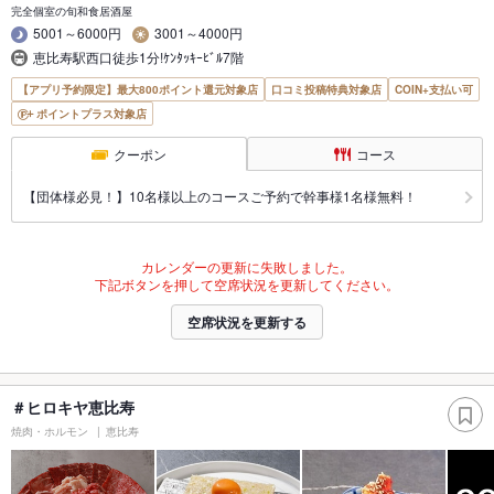
完全個室の旬和食居酒屋
5001～6000円
3001～4000円
恵比寿駅西口徒歩1分!ｹﾝﾀｯｷｰﾋﾞﾙ7階
【アプリ予約限定】最大800ポイント還元対象店
口コミ投稿特典対象店
COIN+支払い可
ポイントプラス対象店
クーポン
コース
【団体様必見！】10名様以上のコースご予約で幹事様1名様無料！
カレンダーの更新に失敗しました。
下記ボタンを押して空席状況を更新してください。
空席状況を更新する
＃ヒロキヤ恵比寿
焼肉・ホルモン
恵比寿