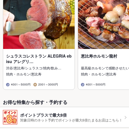
シュラスコレストラン ALEGRIA eb
恵比寿ホルモン龍村
isu アレグリ…
渋谷/恵比寿/シュラスコ/焼肉/飲み…
最高級ホルモンで感動させた
焼肉・ホルモン/恵比寿
焼肉・ホルモン/恵比寿
4001～5000円
2001～3000円
4001～5000円
お得な特集から探す・予約する
ポイントプラスで最大8倍
対象日時のネット予約でポイントが最大8倍たまるお店はこちら！