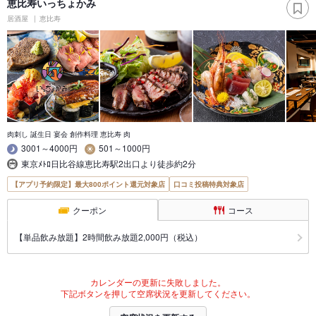
恵比寿いっちょかみ
居酒屋
恵比寿
肉刺し 誕生日 宴会 創作料理 恵比寿 肉
3001～4000円
501～1000円
東京ﾒﾄﾛ日比谷線恵比寿駅2出口より徒歩約2分
【アプリ予約限定】最大800ポイント還元対象店
口コミ投稿特典対象店
クーポン
コース
【単品飲み放題】2時間飲み放題2,000円（税込）
カレンダーの更新に失敗しました。
下記ボタンを押して空席状況を更新してください。