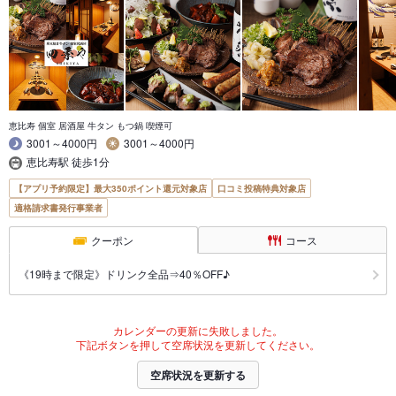
恵比寿 個室 居酒屋 牛タン もつ鍋 喫煙可
3001～4000円
3001～4000円
恵比寿駅 徒歩1分
【アプリ予約限定】最大350ポイント還元対象店
口コミ投稿特典対象店
適格請求書発行事業者
クーポン
コース
《19時まで限定》ドリンク全品⇒40％OFF♪
カレンダーの更新に失敗しました。
下記ボタンを押して空席状況を更新してください。
空席状況を更新する