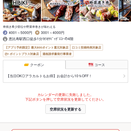
串焼き希少部位や野菜串巻きが味わえる
4001～5000円
3001～4000円
恵比寿駅西口徒歩1分!ｶﾗｵｹﾋﾞｯｸﾞｴｺｰの4階
【アプリ予約限定】最大800ポイント還元対象店
口コミ投稿特典対象店
ポイントプラス対象店
適格請求書発行事業者
クーポン
コース
【当日OK◎アラカルトもお得】お会計から10％OFF！
カレンダーの更新に失敗しました。
下記ボタンを押して空席状況を更新してください。
空席状況を更新する