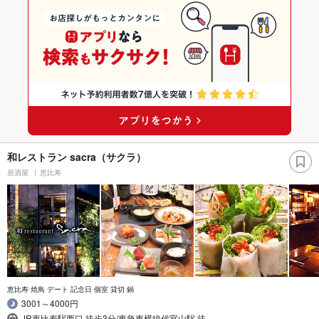
和レストラン sacra（サクラ）
居酒屋
恵比寿
恵比寿 焼鳥 デート 記念日 個室 貸切 鍋
3001～4000円
JR恵比寿駅西口 徒歩3分/東急東横線代官山駅 徒…