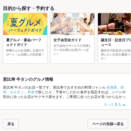
目的から探す・予約する
夏グルメ・宴会パーフ
女子会完全ガイド
誕生日・記念日プ
ェクトガイド
ュース
女子会向けサービスが充実し
ているお得なお店がいっぱ
幹事さんのお店探しを強力サ
誕生日や記念日のお祝
い！
ポート！お店探しの決定版！
用したいお店を徹底リ
チ！
恵比寿 牛タンのグルメ情報
恵比寿 牛タンのお店一覧です。恵比寿でおすすめの料理ジャンル
居酒屋
、
焼
肉・ホルモン
、
和食
で探したり、予算やこだわり条件を指定すれば、シーンや
気分に合ったお店がサクサク探せます。ご希望に合ったお店が見つからなかっ
たら、近隣のエリア
恵比寿
、
中目黒
、
代官山
もチェックしてみてください。ホ
もっと見る
ットペッパーグルメなら、お得なクーポンはもちろん、こだわりメニュー
から
あげ
、
お茶漬け
、
馬刺し
や季節のおすすめ料理など、お店の最新情報をご紹介
しているので安心！24時間使える簡単便利なネット予約が使えるお店も拡大中
です。友達どうしの飲み会にも、会社の宴会にも、デートやパーティーにもお
戻る
ページの先頭へ戻る
得に便利にホットペッパーグルメをご利用ください。