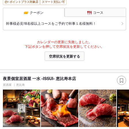
ポイントプラス対象店
スマート支払い可
クーポン
コース
幹事様必見!!8名様以上コースをご予約で幹事１名様無料！
カレンダーの更新に失敗しました。
下記ボタンを押して空席状況を更新してください。
空席状況を更新する
夜景個室居酒屋 一水 -ISSUI- 恵比寿本店
居酒屋
恵比寿