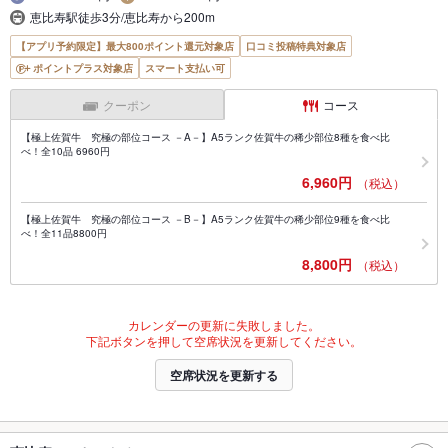
恵比寿駅徒歩3分/恵比寿から200m
【アプリ予約限定】最大800ポイント還元対象店
口コミ投稿特典対象店
ポイントプラス対象店
スマート支払い可
クーポン
コース
【極上佐賀牛 究極の部位コース －A－】A5ランク佐賀牛の稀少部位8種を食べ比
べ！全10品 6960円
6,960円
（税込）
【極上佐賀牛 究極の部位コース －B－】A5ランク佐賀牛の稀少部位9種を食べ比
べ！全11品8800円
8,800円
（税込）
カレンダーの更新に失敗しました。
下記ボタンを押して空席状況を更新してください。
空席状況を更新する