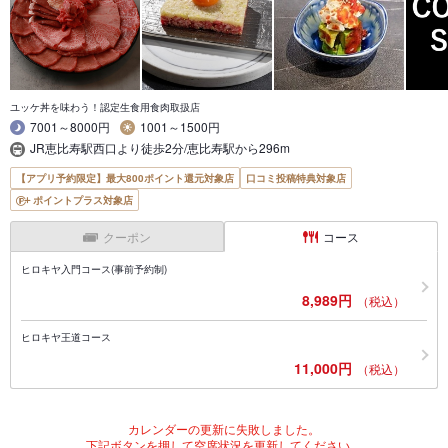
ユッケ丼を味わう！認定生食用食肉取扱店
7001～8000円
1001～1500円
JR恵比寿駅西口より徒歩2分/恵比寿駅から296m
【アプリ予約限定】最大800ポイント還元対象店
口コミ投稿特典対象店
ポイントプラス対象店
クーポン
コース
ヒロキヤ入門コース(事前予約制)
8,989円
（税込）
ヒロキヤ王道コース
11,000円
（税込）
カレンダーの更新に失敗しました。
下記ボタンを押して空席状況を更新してください。