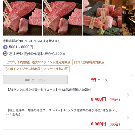
恵比寿駅3分■しゃぶしゃぶ＆すき焼＆炙り
5001～6000円
恵比寿駅徒歩3分/恵比寿から200m
【アプリ予約限定】最大350ポイント還元対象店
口コミ投稿特典対象店
ポイントプラス対象店
スマート支払い可
クーポン
コース
【A5ランクの極上佐賀牛炙りコース】全12品2時間飲み放題付
8,400円
（税込）
【極上佐賀牛 究極の部位コース －A－】A5ランク佐賀牛の稀少部位8種を食べ比
べ！全9品
6,960円
（税込）