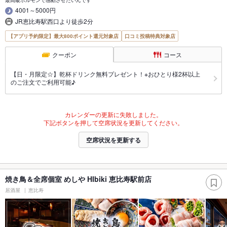
最高級ホルモンで感動させたいんです
4001～5000円
JR恵比寿駅西口より徒歩2分
【アプリ予約限定】最大800ポイント還元対象店
口コミ投稿特典対象店
クーポン
コース
【日・月限定☆】乾杯ドリンク無料プレゼント！※おひとり様2杯以上
のご注文でご利用可能♪
カレンダーの更新に失敗しました。
下記ボタンを押して空席状況を更新してください。
空席状況を更新する
焼き鳥＆全席個室 めしや HIbiki 恵比寿駅前店
居酒屋
恵比寿