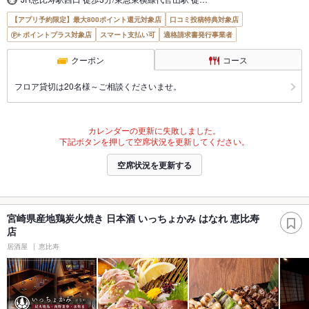
【アプリ予約限定】最大800ポイント還元対象店
口コミ投稿特典対象店
ポイントプラス対象店
スマート支払い可
適格請求書発行事業者
クーポン
コース
フロア貸切は20名様～ご相談くださいませ。
カレンダーの更新に失敗しました。
下記ボタンを押して空席状況を更新してください。
空席状況を更新する
宮崎県産地鶏炭火焼き 日本酒 いっちょかみ はなれ 恵比寿
店
居酒屋
恵比寿