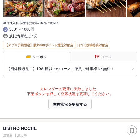
毎日仕入れる地鶏と鮮魚の逸品で乾杯！
3001～4000円
恵比寿駅徒歩1分
【アプリ予約限定】最大800ポイント還元対象店
口コミ投稿特典対象店
クーポン
コース
【団体様必見！】10名様以上のコースご予約で幹事様1名無料！
カレンダーの更新に失敗しました。
下記ボタンを押して空席状況を更新してください。
空席状況を更新する
BISTRO NOCHE
居酒屋
恵比寿