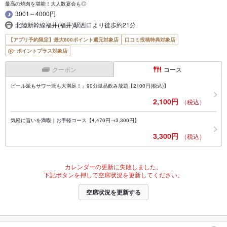
最高の焼肉を堪能！大人数宴会も◎
3001～4000円
北陸新幹線福井(福井)駅西口より徒歩約21分
【アプリ予約限定】最大800ポイント還元対象店
口コミ投稿特典対象店
ポイントプラス対象店
クーポン
コース
ビール派もサワー派も大満足！」90分単品飲み放題【2100円(税込)】
2,100円
（税込）
気軽に旨いを満喫｜お手軽コース【4,470円→3,300円】
3,300円
（税込）
カレンダーの更新に失敗しました。
下記ボタンを押して空席状況を更新してください。
空席状況を更新する