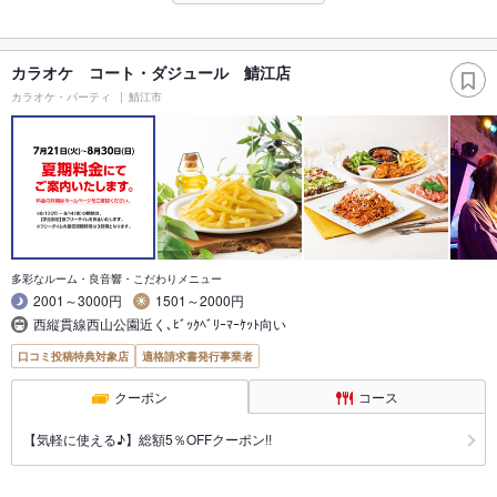
カラオケ コート・ダジュール 鯖江店
カラオケ・パーティ
鯖江市
多彩なルーム・良音響・こだわりメニュー
2001～3000円
1501～2000円
西縦貫線西山公園近く､ﾋﾞｯｸﾍﾞﾘｰﾏｰｹｯﾄ向い
口コミ投稿特典対象店
適格請求書発行事業者
クーポン
コース
【気軽に使える♪】総額5％OFFクーポン!!