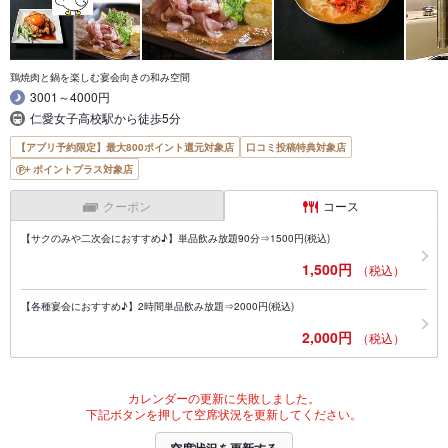
鶏焼肉と鍋を楽しむ宴会向きの和み空間
3001～4000円
仁愛女子高校駅から徒歩5分
【アプリ予約限定】最大800ポイント還元対象店
口コミ投稿特典対象店
ポイントプラス対象店
クーポン
コース
【サクのみや二次会におすすめ♪】単品飲み放題90分⇒1500円(税込)
1,500円
（税込）
【各種宴会におすすめ♪】2時間単品飲み放題⇒2000円(税込)
2,000円
（税込）
カレンダーの更新に失敗しました。
下記ボタンを押して空席状況を更新してください。