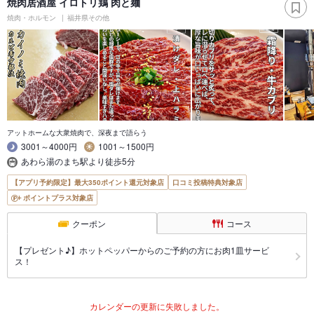
焼肉居酒屋 イロトリ鶏 肉と麺
焼肉・ホルモン
福井県その他
アットホームな大衆焼肉で、深夜まで語らう
3001～4000円
1001～1500円
あわら湯のまち駅より徒歩5分
【アプリ予約限定】最大350ポイント還元対象店
口コミ投稿特典対象店
ポイントプラス対象店
クーポン
コース
【プレゼント♪】ホットペッパーからのご予約の方にお肉1皿サービ
ス！
カレンダーの更新に失敗しました。