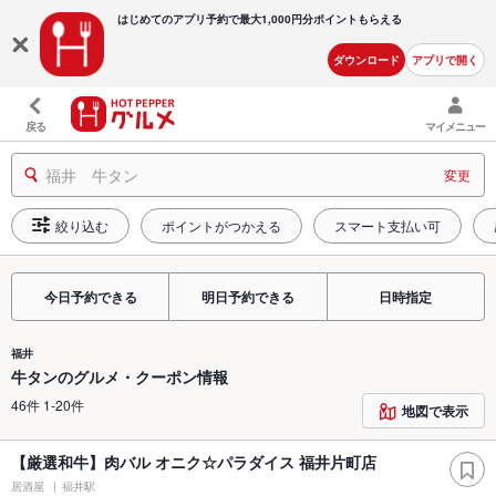
はじめてのアプリ予約で最大
1,000円分ポイントもらえる
ダウンロード
アプリで開く
戻る
マイメニュー
福井 牛タン
変更
絞り込む
ポイントがつかえる
スマート支払い可
今日予約できる
明日予約できる
日時指定
福井
牛タンのグルメ・クーポン情報
46件 1-20件
地図で表示
【厳選和牛】肉バル オニク☆パラダイス 福井片町店
居酒屋
福井駅