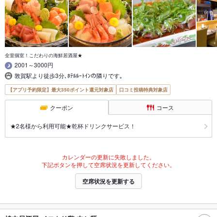
全室個室！こだわりの海鮮居酒屋★
2001～3000円
敦賀駅より徒歩3分､ﾎﾃﾙﾙｰﾄｲﾝの隣りです｡
【アプリ予約限定】最大350ポイント還元対象店
口コミ投稿特典対象店
クーポン
コース
★2名様から利用可能★乾杯ドリンクサービス！
カレンダーの更新に失敗しました。
下記ボタンを押して空席状況を更新してください。
空席状況を更新する