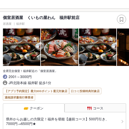
個室居酒屋 くいもの屋わん 福井駅前店
居酒屋
福井駅
全席完全個室！福井駅近の「個室居酒屋」
2001～3000円
JR北陸本線 福井駅 徒歩1分
【アプリ予約限定】最大800ポイント還元対象店
口コミ投稿特典対象店
適格請求書発行事業者
クーポン
コース
県外からお越しの方限定！福井を堪能【越前コース】500円引き、
7000円→6500円★