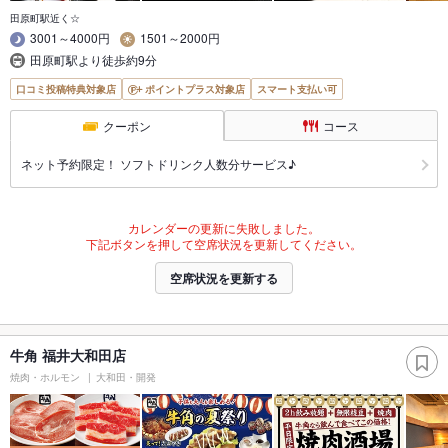
田原町駅近く☆
3001～4000円
1501～2000円
田原町駅より徒歩約9分
口コミ投稿特典対象店
ポイントプラス対象店
スマート支払い可
クーポン
コース
ネット予約限定！ ソフトドリンク人数分サービス♪
カレンダーの更新に失敗しました。
下記ボタンを押して空席状況を更新してください。
空席状況を更新する
牛角 福井大和田店
焼肉・ホルモン
大和田・開発