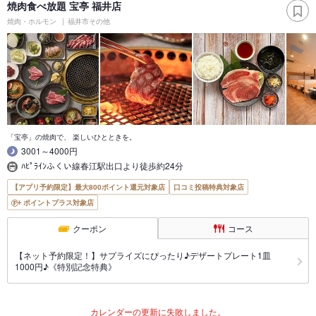
焼肉食べ放題 宝亭 福井店
焼肉・ホルモン
福井市その他
「宝亭」の焼肉で、 楽しいひとときを。
3001～4000円
ﾊﾋﾟﾗｲﾝふくい線春江駅出口より徒歩約24分
【アプリ予約限定】最大800ポイント還元対象店
口コミ投稿特典対象店
ポイントプラス対象店
クーポン
コース
【ネット予約限定！】サプライズにぴったり♪デザートプレート1皿
1000円♪《特別記念特典》
カレンダーの更新に失敗しました。