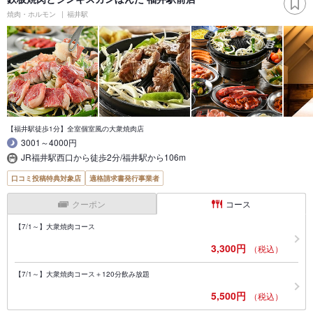
焼肉・ホルモン
福井駅
【福井駅徒歩1分】全室個室風の大衆焼肉店
3001～4000円
JR福井駅西口から徒歩2分/福井駅から106m
口コミ投稿特典対象店
適格請求書発行事業者
クーポン
コース
【7/1～】大衆焼肉コース
3,300円
（税込）
【7/1～】大衆焼肉コース＋120分飲み放題
5,500円
（税込）