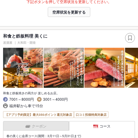
下記ボタンを押して空席状況を更新してください。
空席状況を更新する
和食と鉄板料理 美くに
居酒屋
大和田・開発
和食と鉄板焼きの両方が 楽しめるお店。
7001～8000円
3001～4000円
福井駅から車で15分
【アプリ予約限定】最大350ポイント還元対象店
口コミ投稿特典対象店
クーポン
コース
春の美くに会席コース(期間：3月11日～5月31日まで)