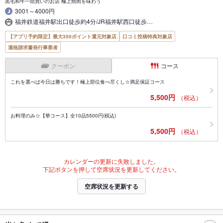
黒毛和牛一頭買いのお店 極上焼肉を味わう
3001～4000円
福井鉄道福井駅出口徒歩約4分/JR福井駅西口徒歩…
【アプリ予約限定】最大350ポイント還元対象店
口コミ投稿特典対象店
適格請求書発行事業者
クーポン
コース
これを選べば今日は勝ちです！極上部位食べ尽くし☆満足保証コース
5,500円
（税込）
お料理のみ☆【華コース】全10品5500円(税込)
5,500円
（税込）
カレンダーの更新に失敗しました。
下記ボタンを押して空席状況を更新してください。
空席状況を更新する