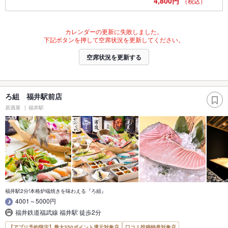
4,800円
（税込）
カレンダーの更新に失敗しました。
下記ボタンを押して空席状況を更新してください。
空席状況を更新する
ろ組 福井駅前店
居酒屋
福井駅
福井駅2分!本格炉端焼きを味わえる『ろ組』
4001～5000円
福井鉄道福武線 福井駅 徒歩2分
【アプリ予約限定】最大350ポイント還元対象店
口コミ投稿特典対象店