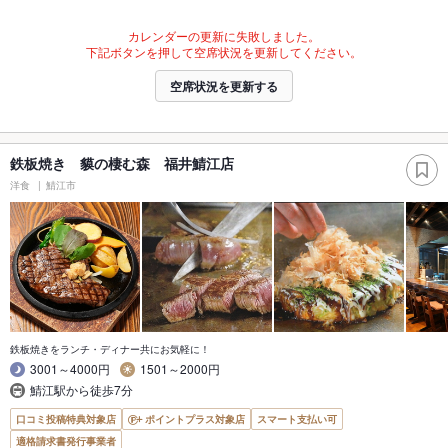
カレンダーの更新に失敗しました。
下記ボタンを押して空席状況を更新してください。
空席状況を更新する
鉄板焼き 貘の棲む森 福井鯖江店
洋食
鯖江市
鉄板焼きをランチ・ディナー共にお気軽に！
3001～4000円
1501～2000円
鯖江駅から徒歩7分
口コミ投稿特典対象店
ポイントプラス対象店
スマート支払い可
適格請求書発行事業者