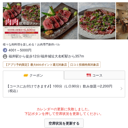
様々な肉料理を楽しめる！お肉専門創作バル
4001～5000円
福井駅から徒歩12分/福井城址大名町駅から357m
【アプリ予約限定】最大800ポイント還元対象店
口コミ投稿特典対象店
クーポン
コース
【コースにお付けできます♪】100分（L.O.90分）飲み放題⇒2,200円
（税込）
カレンダーの更新に失敗しました。
下記ボタンを押して空席状況を更新してください。
空席状況を更新する