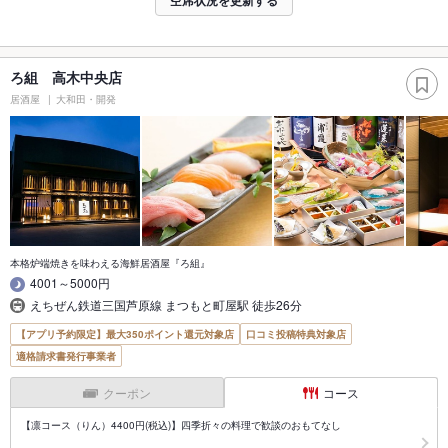
空席状況を更新する
ろ組 高木中央店
居酒屋
大和田・開発
本格炉端焼きを味わえる海鮮居酒屋『ろ組』
4001～5000円
えちぜん鉄道三国芦原線 まつもと町屋駅 徒歩26分
【アプリ予約限定】最大350ポイント還元対象店
口コミ投稿特典対象店
適格請求書発行事業者
クーポン
コース
【凛コース（りん）4400円(税込)】四季折々の料理で歓談のおもてなし