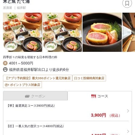
米と魚 たて涌
居酒屋
福井駅
四季折々の味覚を堪能する日本料理の粋
4001～5000円
福井鉄道福井駅駅出口より徒歩約6分
【アプリ予約限定】最大350ポイント還元対象店
口コミ投稿特典対象店
ポイントプラス対象店
クーポン
コース
【華】厳選満足コース3900円(税込)
3,900円
（税込）
【匠】一番人気の贅沢コース4800円(税込)