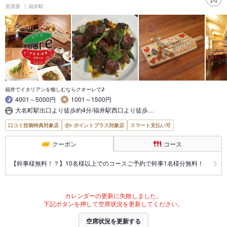
居酒屋
福井駅
福井でイタリアンを愉しむならクオーレで♪
4001～5000円
1001～1500円
大名町駅出口より徒歩約4分/福井駅西口より徒歩…
口コミ投稿特典対象店
ポイントプラス対象店
スマート支払い可
クーポン
コース
【幹事様無料！？】10名様以上でのコースご予約で幹事1名様分無料！
カレンダーの更新に失敗しました。
下記ボタンを押して空席状況を更新してください。
空席状況を更新する