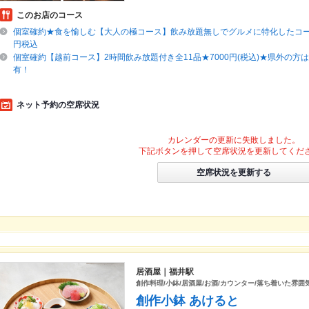
このお店のコース
個室確約★食を愉しむ【大人の極コース】飲み放題無しでグルメに特化したコース
円税込
個室確約【越前コース】2時間飲み放題付き全11品★7000円(税込)★県外の方は
有！
ネット予約の空席状況
カレンダーの更新に失敗しました。
下記ボタンを押して空席状況を更新してくだ
空席状況を更新する
居酒屋｜福井駅
創作料理/小鉢/居酒屋/お酒/カウンター/落ち着いた雰囲気
創作小鉢 あけると