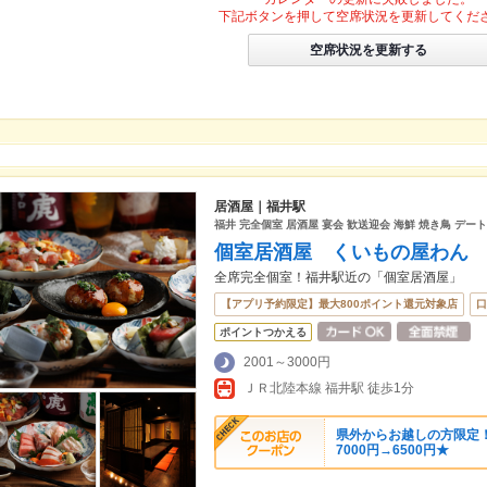
下記ボタンを押して空席状況を更新してくだ
空席状況を更新する
居酒屋｜福井駅
福井 完全個室 居酒屋 宴会 歓送迎会 海鮮 焼き鳥 デート
個室居酒屋 くいもの屋わん
全席完全個室！福井駅近の「個室居酒屋」
【アプリ予約限定】最大800ポイント還元対象店
口
ポイントつかえる
2001～3000円
ＪＲ北陸本線 福井駅 徒歩1分
県外からお越しの方限定！
7000円→6500円★