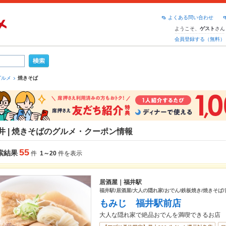
よくある問い合わせ
ようこそ、
さん
ゲスト
会員登録する（無料）
グルメ
焼きそば
井 | 焼きそばのグルメ・クーポン情報
55
索結果
件
1～20
件を表示
居酒屋｜福井駅
福井駅/居酒屋/大人の隠れ家/おでん/鉄板焼き/焼きそば/
もみじ 福井駅前店
大人な隠れ家で絶品おでんを満喫できるお店