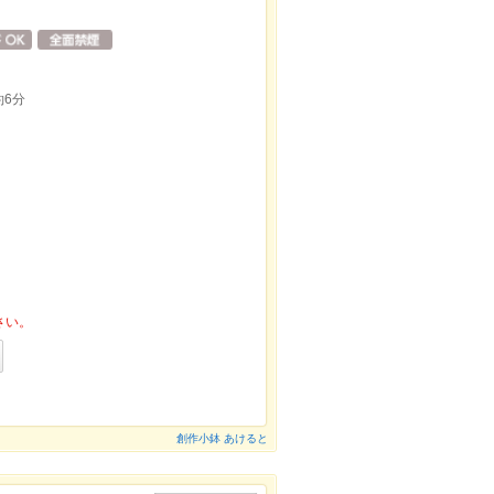
6分
さい。
創作小鉢 あけると