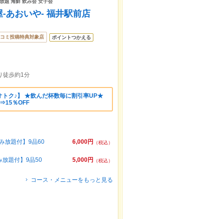
み放題 海鮮 飲み会 女子会
-あおいや- 福井駅前店
コミ投稿特典対象店
ポイントつかえる
り徒歩約1分
トク♪】 ★飲んだ杯数毎に割引率UP★
⇒15％OFF
放題付】9品60
6,000円
（税込）
放題付】9品50
5,000円
（税込）
コース・メニューをもっと見る