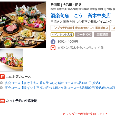
居酒屋｜大和田・開発
福井 高木中央 飲み放題 地元食材 串焼き 刺身 もつ鍋 
酒楽旬魚 ごう 高木中央店
串焼きと刺身を愉しむ個室の和風ダイニング
【アプリ予約限定】最大350ポイント還元対象店
口
ポイントつかえる
3001～4000円
京福バス高木中央バス停のすぐ前
このお店のコース
宴会コース【嘉 か】旬の香り天ぷらと鍋のコース全9品4400円(税込)
宴会コース【瑞 ずい】至福の選べる鍋と旬彩コース全6品5500円(税込)飲み放題
ネット予約の空席状況
カレンダーの更新に失敗しました。