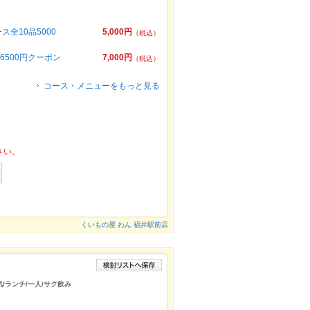
全10品5000
5,000円
（税込）
6500円クーポン
7,000円
（税込）
コース・メニューをもっと見る
さい。
くいもの屋 わん 福井駅前店
/ランチ/一人/サク飲み