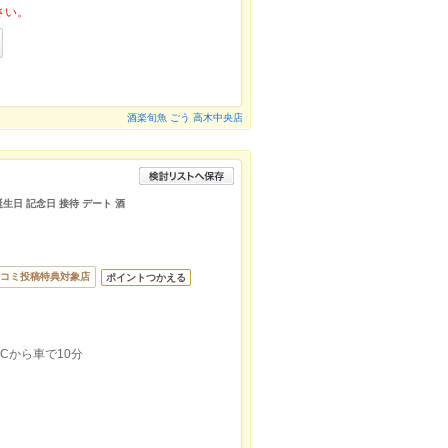
さい。
酒楽旬魚 ごう 高木中央店
誕生日 記念日 接待 デート 酒
コミ投稿特典対象店
ポイントつかえる
Cから車で10分