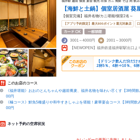
福井駅 越前 個室 宴会 観光 出張 カニ 海鮮 そば 肉 飲
【海鮮と土鍋】個室居酒屋 葵屋
【個室完備】福井名物/カニ堪能/個室2名～
【アプリ予約限定】最大800ポイント還元対象店
口
3001～4000円
2001～3000円
【NEWOPEN】福井鉄道福井駅駅出口よ
【ドリンク飲んだ分だけオ
2杯5％、4杯⇒10％、6杯
このお店のコース
《福井堪能》おおのとんちゃんや越前蕎麦、福井名物を味わい尽くす【3時間飲み
00円
《極コース》鮮魚5種盛りや和牛すきしゃぶを堪能！豪華宴会コース【3時間飲み
00円
ネット予約の空席状況
カレンダーの更新に失敗しました。