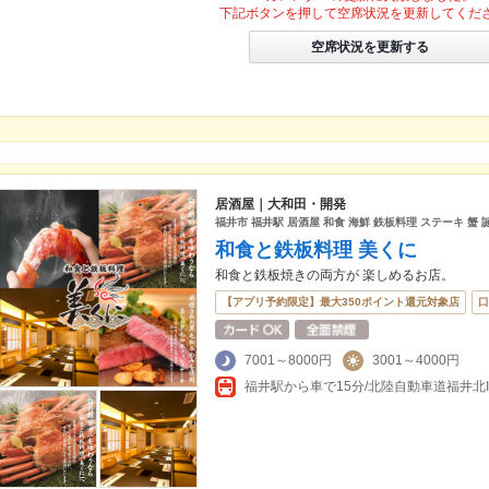
下記ボタンを押して空席状況を更新してくだ
空席状況を更新する
居酒屋｜大和田・開発
福井市 福井駅 居酒屋 和食 海鮮 鉄板料理 ステーキ 蟹 
和食と鉄板料理 美くに
和食と鉄板焼きの両方が 楽しめるお店。
【アプリ予約限定】最大350ポイント還元対象店
口
7001～8000円
3001～4000円
福井駅から車で15分/北陸自動車道福井北I