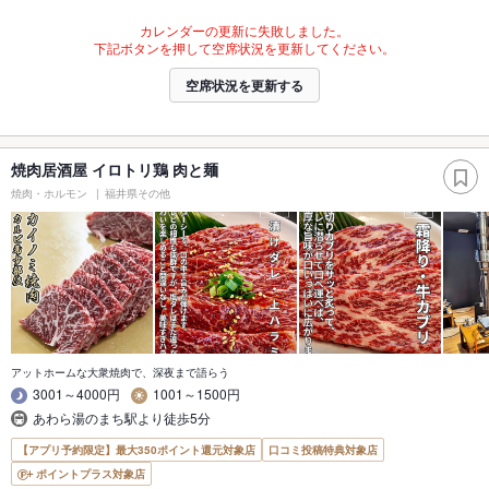
カレンダーの更新に失敗しました。
下記ボタンを押して空席状況を更新してください。
空席状況を更新する
焼肉居酒屋 イロトリ鶏 肉と麺
焼肉・ホルモン
福井県その他
アットホームな大衆焼肉で、深夜まで語らう
3001～4000円
1001～1500円
あわら湯のまち駅より徒歩5分
【アプリ予約限定】最大350ポイント還元対象店
口コミ投稿特典対象店
ポイントプラス対象店