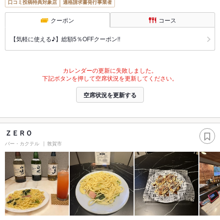
口コミ投稿特典対象店
適格請求書発行事業者
クーポン
コース
【気軽に使える♪】総額5％OFFクーポン!!
カレンダーの更新に失敗しました。
下記ボタンを押して空席状況を更新してください。
空席状況を更新する
ＺＥＲＯ
バー・カクテル
敦賀市