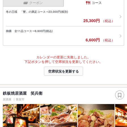
クーポン
コース
冬の王様 「蟹」の満足コース⇒23,000円(税別)
25,300円
（税込）
御膳 全11品コース⇒6.600円(税込)
6,600円
（税込）
カレンダーの更新に失敗しました。
下記ボタンを押して空席状況を更新してください。
空席状況を更新する
鉄板焼居酒屋 笑兵衛
居酒屋
敦賀市