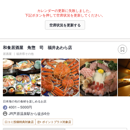
カレンダーの更新に失敗しました。
下記ボタンを押して空席状況を更新してください。
空席状況を更新する
和食居酒屋 角惣 司 福井あわら店
居酒屋
福井県その他
日本海の旬の食材を楽しめるお店
4001～5000円
JR芦原温泉駅から徒歩6分
口コミ投稿特典対象店
ポイントプラス対象店