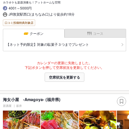
カラオケも楽器演奏も！アットホームな空間
4001～5000円
JR敦賀駅西口(まちなみ口)より徒歩約18分
口コミ投稿特典対象店
クーポン
コース
【ネット予約限定】対象の駄菓子３つまでプレゼント
カレンダーの更新に失敗しました。
下記ボタンを押して空席状況を更新してください。
空席状況を更新する
海女小屋 -Amagoya- (福井県)
居酒屋
坂井