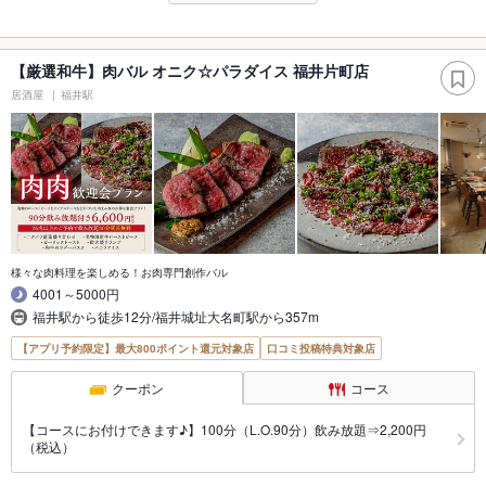
【厳選和牛】肉バル オニク☆パラダイス 福井片町店
居酒屋
福井駅
様々な肉料理を楽しめる！お肉専門創作バル
4001～5000円
福井駅から徒歩12分/福井城址大名町駅から357m
【アプリ予約限定】最大800ポイント還元対象店
口コミ投稿特典対象店
クーポン
コース
【コースにお付けできます♪】100分（L.O.90分）飲み放題⇒2,200円
（税込）