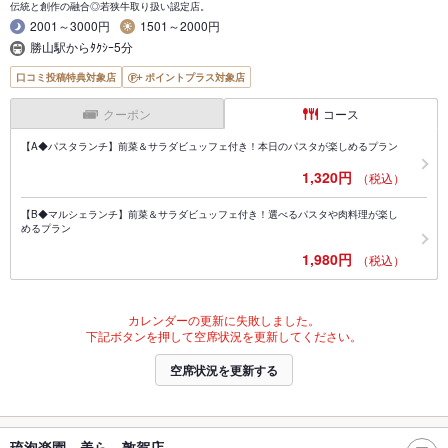
伝統と創作の融合◎若狭牛取り扱い認定店。
2001～3000円
1501～2000円
勝山駅からﾀｸｼｰ5分
口コミ投稿特典対象店
ポイントプラス対象店
クーポン
コース
【A◆パスタランチ】前菜＆サラダビュッフェ付き！本日のパスタが楽しめるプラン
1,320円
（税込）
【B◆マルシェランチ】前菜＆サラダビュッフェ付き！選べるパスタや肉料理が楽し
めるプラン
1,980円
（税込）
カレンダーの更新に失敗しました。
下記ボタンを押して空席状況を更新してください。
空席状況を更新する
琉泡楽園 美ら 敦賀店