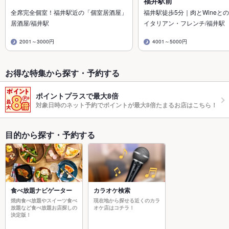
福井駅前
全席完全個室！福井駅近の「個室居酒屋」
福井駅徒歩5分｜肉とWineとの
居酒屋/福井駅
イタリアン・フレンチ/福井駅
2001～3000円
4001～5000円
お得な特集から探す・予約する
ポイントプラスで最大8倍
対象日時のネット予約でポイントが最大8倍たまるお店はこちら！
目的から探す・予約する
食べ放題ナビゲーター
カラオケ検索
焼肉食べ放題やスイーツ食べ
現在地から探せる近くのカラ
放題など食べ放題お店探しの
オケ店はコチラ！
決定版！