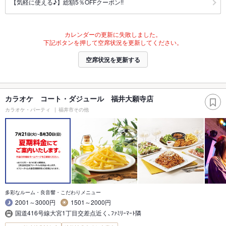
【気軽に使える♪】総額5％OFFクーポン!!
カレンダーの更新に失敗しました。
下記ボタンを押して空席状況を更新してください。
空席状況を更新する
カラオケ コート・ダジュール 福井大願寺店
カラオケ・パーティ
福井市その他
多彩なルーム・良音響・こだわりメニュー
2001～3000円
1501～2000円
国道416号線大宮1丁目交差点近く､ﾌｧﾐﾘｰﾏｰﾄ隣