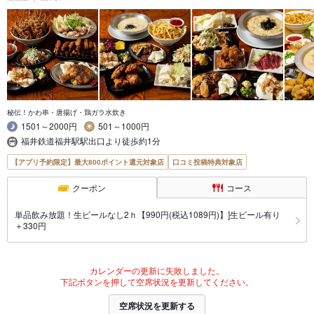
秘伝！かわ串・唐揚げ・鶏ガラ水炊き
1501～2000円
501～1000円
福井鉄道福井駅駅出口より徒歩約1分
【アプリ予約限定】最大800ポイント還元対象店
口コミ投稿特典対象店
クーポン
コース
単品飲み放題！生ビールなし2ｈ【990円(税込1089円)】]生ビール有り
＋330円
カレンダーの更新に失敗しました。
下記ボタンを押して空席状況を更新してください。
空席状況を更新する