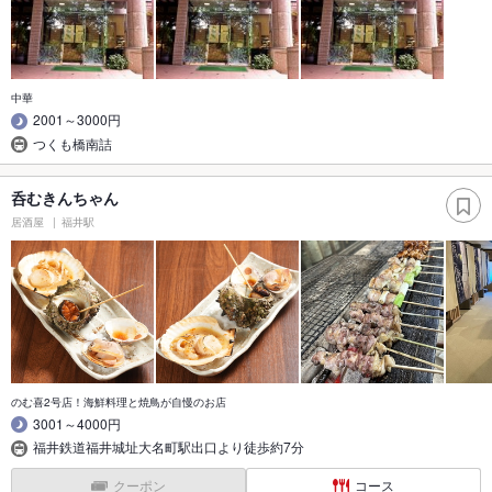
中華
2001～3000円
つくも橋南詰
呑むきんちゃん
居酒屋
福井駅
のむ喜2号店！海鮮料理と焼鳥が自慢のお店
3001～4000円
福井鉄道福井城址大名町駅出口より徒歩約7分
クーポン
コース