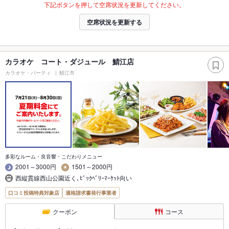
下記ボタンを押して空席状況を更新してください。
空席状況を更新する
カラオケ コート・ダジュール 鯖江店
カラオケ・パーティ
鯖江市
多彩なルーム・良音響・こだわりメニュー
2001～3000円
1501～2000円
西縦貫線西山公園近く､ﾋﾞｯｸﾍﾞﾘｰﾏｰｹｯﾄ向い
口コミ投稿特典対象店
適格請求書発行事業者
クーポン
コース