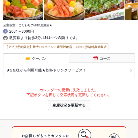
全室個室！こだわりの海鮮居酒屋★
2001～3000円
敦賀駅より徒歩3分､ﾎﾃﾙﾙｰﾄｲﾝの隣りです｡
【アプリ予約限定】最大350ポイント還元対象店
口コミ投稿特典対象店
クーポン
コース
★2名様から利用可能★乾杯ドリンクサービス！
カレンダーの更新に失敗しました。
下記ボタンを押して空席状況を更新してください。
空席状況を更新する