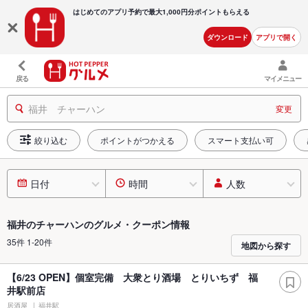
はじめてのアプリ予約で最大
1,000円分ポイントもらえる
ダウンロード
アプリで開く
戻る
マイメニュー
福井 チャーハン
変更
絞り込む
ポイントがつかえる
スマート支払い可
日付
時間
人数
福井のチャーハンのグルメ・クーポン情報
35件 1-20件
地図から探す
【6/23 OPEN】個室完備 大衆とり酒場 とりいちず 福
井駅前店
居酒屋
福井駅