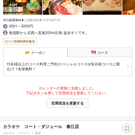
旬の厳選素材★こだわりのオージービーフ
2001～3000円
敦賀駅から北西へ直進200m左側､徒歩すぐです｡
口コミ投稿特典対象店
クーポン
コース
15名様以上のコース料理ご予約(スペシャルコースor笑兵衛コースに限
る)で 1名様無料！
カレンダーの更新に失敗しました。
下記ボタンを押して空席状況を更新してください。
空席状況を更新する
カラオケ コート・ダジュール 春江店
カラオケ・パーティ
坂井