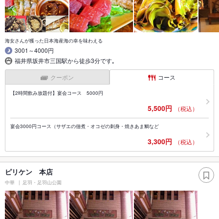
海女さんが獲った日本海産海の幸を味わえる
3001～4000円
福井県坂井市三国駅から徒歩3分です｡
クーポン
コース
【2時間飲み放題付】宴会コース 5000円
5,500円
（税込）
宴会3000円コース（サザエの佃煮・オコゼの刺身・焼きあま鯛など
3,300円
（税込）
ピリケン 本店
中華
足羽・足羽山公園