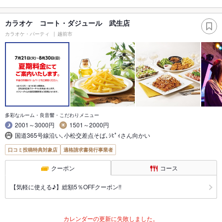
カラオケ コート・ダジュール 武生店
カラオケ・パーティ
越前市
多彩なルーム・良音響・こだわりメニュー
2001～3000円
1501～2000円
国道365号線沿い､小松交差点そば､ｼﾋﾟｨさん向かい
口コミ投稿特典対象店
適格請求書発行事業者
クーポン
コース
【気軽に使える♪】総額5％OFFクーポン!!
カレンダーの更新に失敗しました。