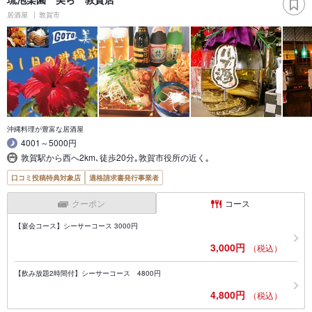
居酒屋
敦賀市
沖縄料理が豊富な居酒屋
4001～5000円
敦賀駅から西へ2km､徒歩20分｡敦賀市役所の近く｡
口コミ投稿特典対象店
適格請求書発行事業者
クーポン
コース
【宴会コース】シーサーコース 3000円
3,000円
（税込）
【飲み放題2時間付】シーサーコース 4800円
4,800円
（税込）