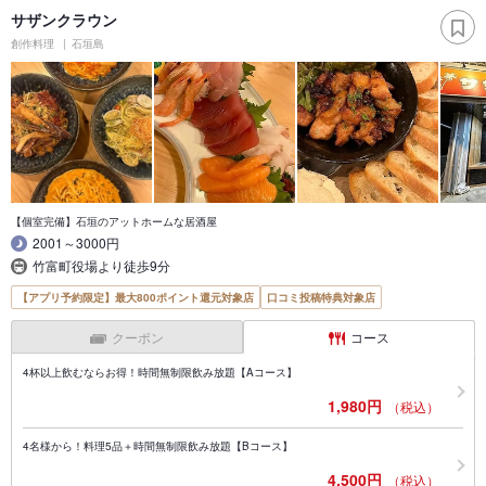
サザンクラウン
創作料理
石垣島
【個室完備】石垣のアットホームな居酒屋
2001～3000円
竹富町役場より徒歩9分
【アプリ予約限定】最大800ポイント還元対象店
口コミ投稿特典対象店
クーポン
コース
4杯以上飲むならお得！時間無制限飲み放題【Aコース】
1,980円
（税込）
4名様から！料理5品＋時間無制限飲み放題【Bコース】
4,500円
（税込）