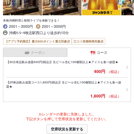
本格沖縄料理と島唄ライブを体験できる！
2001～3000円
2001～3000円
沖縄ﾓﾉﾚｰﾙ牧志駅西口より徒歩約10分
【アプリ予約限定】最大800ポイント還元対象店
口コミ投稿特典対象店
クーポン
コース
【30分単品飲み放題400円(税込)】生ビール含む100種類以上★アイスも食べ放題★
400円
（税込）
【2H単品飲み放題コース1,600円(税込)】生ビール含む100種類以上★アイスも食べ放
題★
1,600円
（税込）
カレンダーの更新に失敗しました。
下記ボタンを押して空席状況を更新してください。
空席状況を更新する