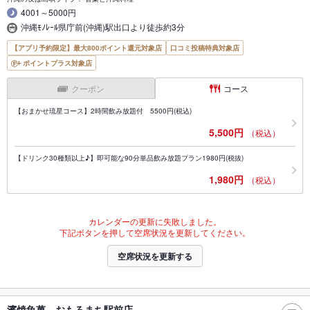
4001～5000円
沖縄ﾓﾉﾚｰﾙ県庁前(沖縄)駅出口より徒歩約3分
【アプリ予約限定】最大800ポイント還元対象店
口コミ投稿特典対象店
ポイントプラス対象店
クーポン
コース
【おまかせ琉星コース】2時間飲み放題付 5500円(税込)
5,500円
（税込）
【ドリンク30種類以上♪】即可能な90分単品飲み放題プラン1980円(税抜)
1,980円
（税込）
カレンダーの更新に失敗しました。
下記ボタンを押して空席状況を更新してください。
空席状況を更新する
濱焼魚萬 おもろまち駅前店