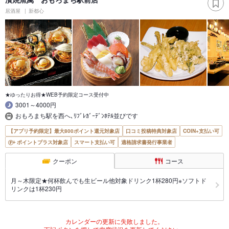
居酒屋
新都心
★ゆったりお得★WEB予約限定コース受付中
3001～4000円
おもろまち駅を西へ､ﾘﾌﾞﾚｶﾞｰﾃﾞﾝﾎﾃﾙ並びです
【アプリ予約限定】最大800ポイント還元対象店
口コミ投稿特典対象店
COIN+支払い可
ポイントプラス対象店
スマート支払い可
適格請求書発行事業者
クーポン
コース
月～木限定★何杯飲んでも生ビール他対象ドリンク1杯280円※ソフトド
リンクは1杯230円
カレンダーの更新に失敗しました。