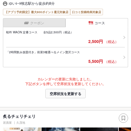
ゆいﾚｰﾙ牧志駅から徒歩約8分
【アプリ予約限定】最大800ポイント還元対象店
口コミ投稿特典対象店
クーポン
コース
蛙吽 WAON 定番コース 全5品2,500円（税込）
2,500円
（税込）
「2時間飲み放題付き」前菜3種選べるメイン贅沢コース
5,500円
（税込）
カレンダーの更新に失敗しました。
下記ボタンを押して空席状況を更新してください。
空席状況を更新する
炙るチェリチェリ
居酒屋
久茂地