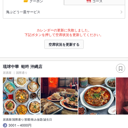
クーポン
コース
海ぶどう一皿サービス
カレンダーの更新に失敗しました。
下記ボタンを押して空席状況を更新してください。
空席状況を更新する
琉球中華 蛙吽 沖縄店
居酒屋
国際通り
居酒屋/国際通り/那覇/飲み放題/誕生日
3001～4000円