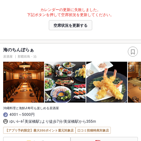
カレンダーの更新に失敗しました。
下記ボタンを押して空席状況を更新してください。
空席状況を更新する
海のちんぼらぁ
居酒屋
那覇前島・泊
沖縄料理と海鮮♪寿司も楽しめる居酒屋
4001～5000円
ゆいﾚｰﾙ｢美栄橋駅｣より徒歩7分/美栄橋駅から355m
【アプリ予約限定】最大350ポイント還元対象店
口コミ投稿特典対象店