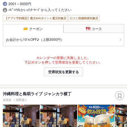
2001～3000円
ﾊﾋﾟﾊﾅ向かいのｱｰｹｰﾄﾞから入ってください
【アプリ予約限定】最大800ポイント還元対象店
口コミ投稿特典対象店
クーポン
コース
お会計から10％OFF♪（上限3000円）
カレンダーの更新に失敗しました。
下記ボタンを押して空席状況を更新してください。
空席状況を更新する
沖縄料理と島唄ライブ ジャンカラ横丁
居酒屋
国際通り