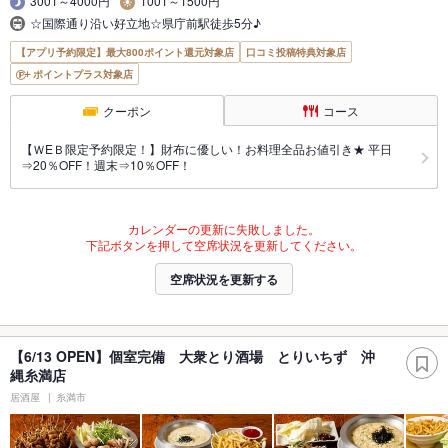
3001～4000円
1001～1500円
☆国際通り沿い好立地☆県庁前駅徒歩5分♪
【アプリ予約限定】最大800ポイント還元対象店
口コミ投稿特典対象店
ポイントプラス対象店
クーポン
コース
【ＷEＢ限定予約限定！】財布に優しい！お料理全品お値引き★ 平日
⇒20％OFF！週末⇒10％OFF！
カレンダーの更新に失敗しました。
下記ボタンを押して空席状況を更新してください。
空席状況を更新する
【6/13 OPEN】個室完備 大衆とり酒場 とりいちず 沖
縄糸満店
居酒屋
糸満市