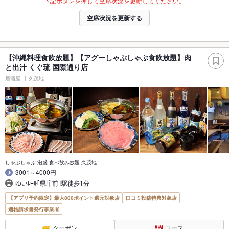
下記ボタンを押して空席状況を更新してください。
空席状況を更新する
【沖縄料理食飲放題】【アグーしゃぶしゃぶ食飲放題】肉
と出汁 くぐ琉 国際通り店
居酒屋
久茂地
しゃぶしゃぶ 泡盛 食べ飲み放題 久茂地
3001～4000円
ゆいﾚｰﾙ｢県庁前｣駅徒歩1分
【アプリ予約限定】最大800ポイント還元対象店
口コミ投稿特典対象店
適格請求書発行事業者
クーポン
コース