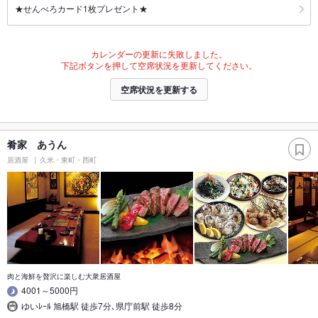
★せんべろカード1枚プレゼント★
カレンダーの更新に失敗しました。
下記ボタンを押して空席状況を更新してください。
空席状況を更新する
肴家 あうん
居酒屋
久米・東町・西町
肉と海鮮を贅沢に楽しむ大衆居酒屋
4001～5000円
ゆいﾚｰﾙ 旭橋駅 徒歩7分､県庁前駅 徒歩8分