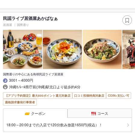
民謡ライブ居酒屋あかばなぁ
居酒屋
国際通り
国際通りの中心にある島唄民謡ライブ居酒屋
3001～4000円
沖縄ﾓﾉﾚｰﾙ県庁前(沖縄)駅北口より徒歩約4分
【アプリ予約限定】最大800ポイント還元対象店
口コミ投稿特典対象店
COIN+支払い可
適格請求書発行事業者
クーポン
コース
18:00～20:00までの入店で120分飲み放題1650円(税込）！