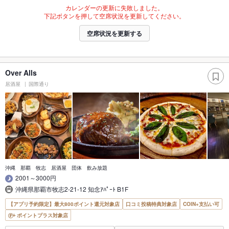
カレンダーの更新に失敗しました。
下記ボタンを押して空席状況を更新してください。
空席状況を更新する
Over Alls
居酒屋
国際通り
沖縄 那覇 牧志 居酒屋 団体 飲み放題
2001～3000円
沖縄県那覇市牧志2-21-12 知念ｱﾊﾟｰﾄ B1F
【アプリ予約限定】最大800ポイント還元対象店
口コミ投稿特典対象店
COIN+支払い可
ポイントプラス対象店