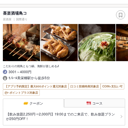
喜楽酒場鳥コ
居酒屋
国際通り
こだわりの焼鳥ともつ鍋、海鮮が楽しめる♪
3001～4000円
ﾓﾉﾚｰﾙ美栄橋駅から徒歩5分
【アプリ予約限定】最大800ポイント還元対象店
口コミ投稿特典対象店
COIN+支払い可
ポイントプラス対象店
クーポン
コース
【飲み放題2,250円⇒2,000円】19:00までのご来店で、飲み放題プラン
が250円OFF！