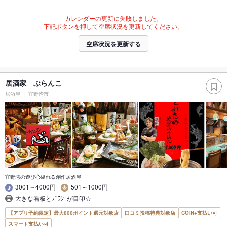
カレンダーの更新に失敗しました。
下記ボタンを押して空席状況を更新してください。
空席状況を更新する
居酒家 ぶらんこ
居酒屋
宜野湾市
宜野湾の遊び心溢れる創作居酒屋
3001～4000円
501～1000円
大きな看板とﾌﾞﾗﾝｺが目印☆
【アプリ予約限定】最大800ポイント還元対象店
口コミ投稿特典対象店
COIN+支払い可
スマート支払い可