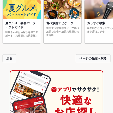
夏グルメ・宴会パーフ
食べ放題ナビゲーター
カラオケ検索
ェクトガイド
焼肉食べ放題やスイーツ食べ
現在地から探せる近く
放題など食べ放題お店探しの
オケ店はコチラ！
幹事さんのお店探しを強力サ
決定版！
ポート！お店探しの決定版！
戻る
ページの先頭へ戻る