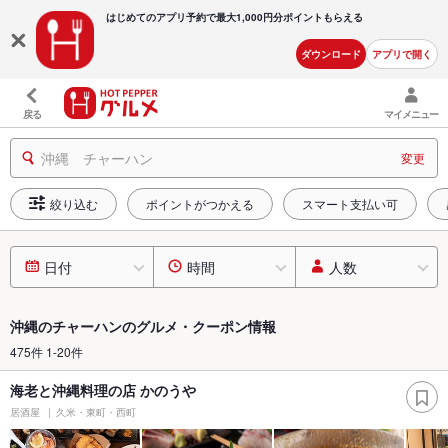
はじめてのアプリ予約で最大
1,000円分ポイントもらえる
ダウンロード
アプリで開く
戻る
マイメニュー
沖縄 チャーハン
変更
絞り込む
ポイントがつかえる
スマート支払い可
日付
時間
人数
沖縄のチャーハンのグルメ・クーポン情報
475件 1-20件
海老と沖縄料理の店 かのうや
居酒屋
久米・東町・西町