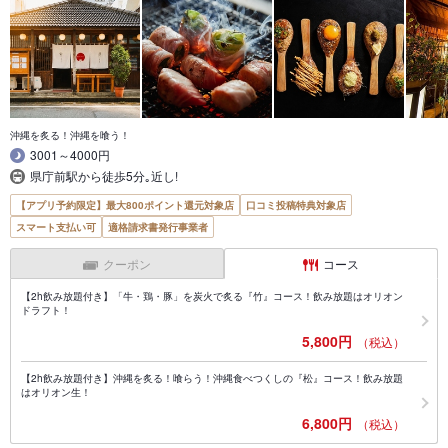
沖縄を炙る！沖縄を喰う！
3001～4000円
県庁前駅から徒歩5分｡近し!
【アプリ予約限定】最大800ポイント還元対象店
口コミ投稿特典対象店
スマート支払い可
適格請求書発行事業者
クーポン
コース
【2h飲み放題付き】「牛・鶏・豚」を炭火で炙る『竹』コース！飲み放題はオリオン
ドラフト！
5,800円
（税込）
【2h飲み放題付き】沖縄を炙る！喰らう！沖縄食べつくしの『松』コース！飲み放題
はオリオン生！
6,800円
（税込）