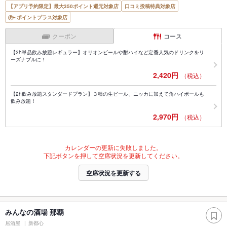
【アプリ予約限定】最大350ポイント還元対象店
口コミ投稿特典対象店
ポイントプラス対象店
クーポン
コース
【2h単品飲み放題レギュラー】オリオンビールや酎ハイなど定番人気のドリンクをリ
ーズナブルに！
2,420円
（税込）
【2h飲み放題スタンダードプラン】３種の生ビール、ニッカに加えて角ハイボールも
飲み放題！
2,970円
（税込）
カレンダーの更新に失敗しました。
下記ボタンを押して空席状況を更新してください。
空席状況を更新する
みんなの酒場 那覇
居酒屋
新都心