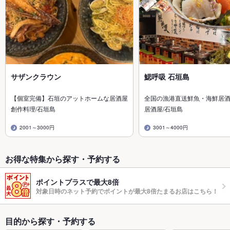
サザンクラウン
鰓呼吸 石垣島
【個室完備】石垣のアットホームな居酒屋
全国の漁港直送鮮魚・海鮮居
創作料理/石垣島
居酒屋/石垣島
2001～3000円
3001～4000円
お得な特集から探す・予約する
ポイントプラスで最大8倍
対象日時のネット予約でポイントが最大8倍たまるお店はこちら！
目的から探す・予約する