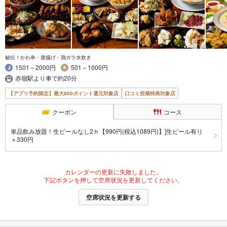
秘伝！かわ串・唐揚げ・鶏ガラ水炊き
1501～2000円
501～1000円
赤嶺駅より車で約20分
【アプリ予約限定】最大800ポイント還元対象店
口コミ投稿特典対象店
クーポン
コース
単品飲み放題！生ビールなし2ｈ【990円(税込1089円)】]生ビール有り
＋330円
カレンダーの更新に失敗しました。
下記ボタンを押して空席状況を更新してください。
空席状況を更新する