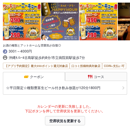
お酒の種類とアットホームな雰囲気が自慢◎
3001～4000円
沖縄ﾓﾉﾚｰﾙ古島駅徒歩約8分/市立病院前駅徒歩7分
【アプリ予約限定】最大350ポイント還元対象店
口コミ投稿特典対象店
COIN+支払い可
クーポン
コース
☆平日限定☆種類豊富生ビール付き飲み放題が120分1800円
カレンダーの更新に失敗しました。
下記ボタンを押して空席状況を更新してください。
空席状況を更新する