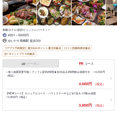
那覇/ホテル/貸切/ビュッフェ/パーティー
4001～5000円
ゆいﾚｰﾙ 旭橋駅 徒歩3分
【アプリ予約限定】最大800ポイント還元対象店
口コミ投稿特典対象店
ポイントプラス対象店
クーポン
コース
＜食べ放題変更可能＞ブッフェ貸切2時間★全20品＆2時間飲み放題付き ⇒4,000円
（税込）
4,000円
（税込）
【NEWコース】カジュアルコース：ハラミステーキなど全7品＆２H飲み放題
⇒3,800円（税込）
3,800円
（税込）