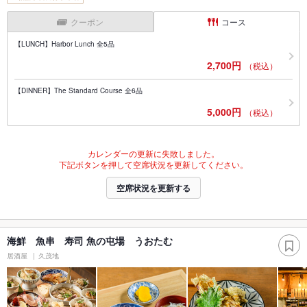
クーポン
コース
【LUNCH】Harbor Lunch 全5品
2,700円
（税込）
【DINNER】The Standard Course 全6品
5,000円
（税込）
カレンダーの更新に失敗しました。
下記ボタンを押して空席状況を更新してください。
空席状況を更新する
海鮮 魚串 寿司 魚の屯場 うおたむ
居酒屋
久茂地