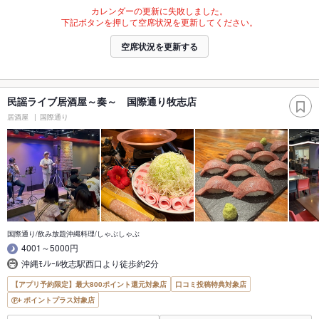
カレンダーの更新に失敗しました。
下記ボタンを押して空席状況を更新してください。
空席状況を更新する
民謡ライブ居酒屋～奏～ 国際通り牧志店
居酒屋
国際通り
国際通り/飲み放題沖縄料理/しゃぶしゃぶ
4001～5000円
沖縄ﾓﾉﾚｰﾙ牧志駅西口より徒歩約2分
【アプリ予約限定】最大800ポイント還元対象店
口コミ投稿特典対象店
ポイントプラス対象店