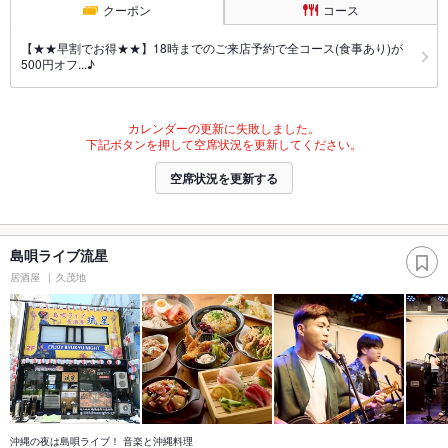
クーポン
コース
【★★早割でお得★★】18時までのご来店予約で全コース(食事あり)が
500円オフ...♪
カレンダーの更新に失敗しました。
下記ボタンを押して空席状況を更新してください。
空席状況を更新する
島唄ライブ流星
居酒屋
久茂地
沖縄の夜は島唄ライブ！ 音楽と沖縄料理