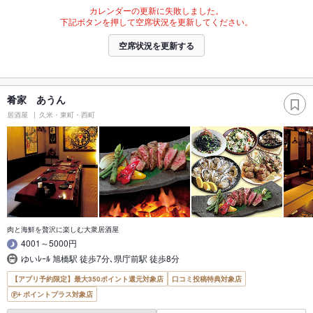
カレンダーの更新に失敗しました。
下記ボタンを押して空席状況を更新してください。
空席状況を更新する
肴家 あうん
居酒屋
久米・東町・西町
肉と海鮮を贅沢に楽しむ大衆居酒屋
4001～5000円
ゆいﾚｰﾙ 旭橋駅 徒歩7分､県庁前駅 徒歩8分
【アプリ予約限定】最大350ポイント還元対象店
口コミ投稿特典対象店
ポイントプラス対象店