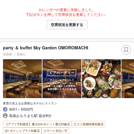
カレンダーの更新に失敗しました。
下記ボタンを押して空席状況を更新してください。
空席状況を更新する
party ＆ buffet Sky Garden OMOROMACHI
居酒屋
新都心
夜景の見えるお洒落なホテルレストラン
4001～5000円
各線おもろまち駅 徒歩8分
【アプリ予約限定】最大800ポイント還元対象店
口コミ投稿特典対象店
ポイントプラス対象店
スマート支払い可