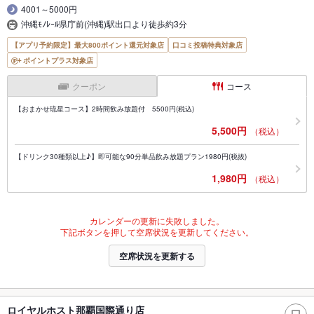
4001～5000円
沖縄ﾓﾉﾚｰﾙ県庁前(沖縄)駅出口より徒歩約3分
【アプリ予約限定】最大800ポイント還元対象店
口コミ投稿特典対象店
ポイントプラス対象店
クーポン
コース
【おまかせ琉星コース】2時間飲み放題付 5500円(税込)
5,500円
（税込）
【ドリンク30種類以上♪】即可能な90分単品飲み放題プラン1980円(税抜)
1,980円
（税込）
カレンダーの更新に失敗しました。
下記ボタンを押して空席状況を更新してください。
空席状況を更新する
ロイヤルホスト那覇国際通り店