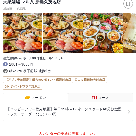
大衆酒場 マル八 那覇久茂地店
居酒屋
久茂地
激安酒場!!ハイボール88円/生ビール188円♪
2001～3000円
ゆいﾚｰﾙ 県庁前駅 徒歩4分
【アプリ予約限定】最大800ポイント還元対象店
口コミ投稿特典対象店
ポイントプラス対象店
クーポン
コース
【ハッピーアワー飲み放題】毎日15時～17時30分スタート60分飲放題
（ラストオーダーなし）888円!
カレンダーの更新に失敗しました。