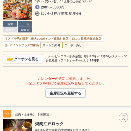
"早い・安い・旨い"！圧巻の圧倒的コスパ♪
2001～3000円
ゆいﾚｰﾙ 県庁前駅 徒歩4分
個室
カード
禁煙席
喫煙席
【アプリ予約限定】最大800ポイント還元対象店
口コミ投稿特典対象店
ポイントプラス対象店
ネット予約可
クーポンあり
【ハッピーアワー飲み放題】毎日15時～17時30分スタート60
クーポンを見る
分飲放題（ラストオーダーなし）888円!
カレンダーの更新に失敗しました。
下記ボタンを押して空席状況を更新してください。
空席状況を更新する
PR
焼肉・ホルモン
国際通り
焼肉江戸ロック
毎日朝7時迄営業!和牛焼肉をお手頃価格で。