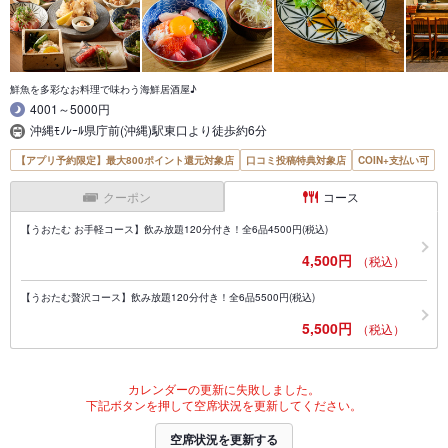
鮮魚を多彩なお料理で味わう海鮮居酒屋♪
4001～5000円
沖縄ﾓﾉﾚｰﾙ県庁前(沖縄)駅東口より徒歩約6分
【アプリ予約限定】最大800ポイント還元対象店
口コミ投稿特典対象店
COIN+支払い可
クーポン
コース
【うおたむ お手軽コース】飲み放題120分付き！全6品4500円(税込)
4,500円
（税込）
【うおたむ贅沢コース】飲み放題120分付き！全6品5500円(税込)
5,500円
（税込）
カレンダーの更新に失敗しました。
下記ボタンを押して空席状況を更新してください。
空席状況を更新する