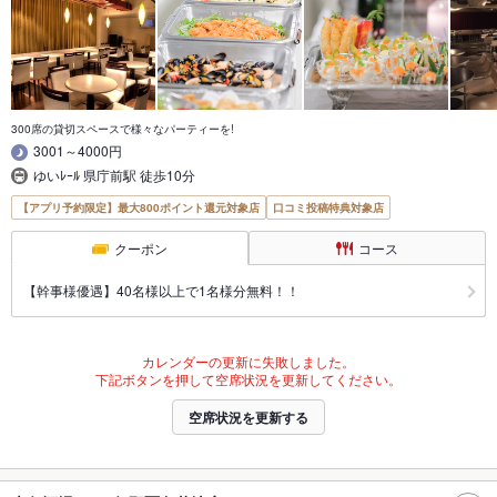
300席の貸切スペースで様々なパーティーを!
3001～4000円
ゆいﾚｰﾙ 県庁前駅 徒歩10分
【アプリ予約限定】最大800ポイント還元対象店
口コミ投稿特典対象店
クーポン
コース
【幹事様優遇】40名様以上で1名様分無料！！
カレンダーの更新に失敗しました。
下記ボタンを押して空席状況を更新してください。
空席状況を更新する