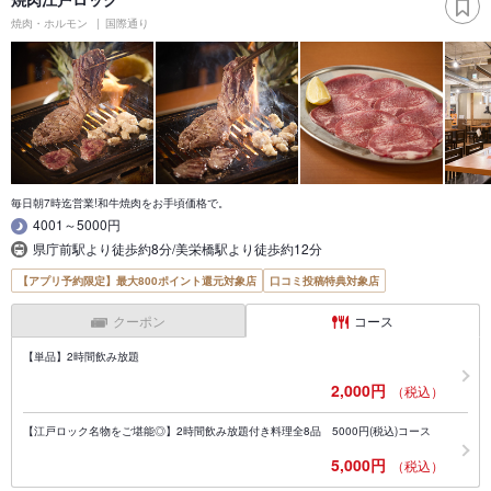
焼肉・ホルモン
国際通り
毎日朝7時迄営業!和牛焼肉をお手頃価格で。
4001～5000円
県庁前駅より徒歩約8分/美栄橋駅より徒歩約12分
【アプリ予約限定】最大800ポイント還元対象店
口コミ投稿特典対象店
クーポン
コース
【単品】2時間飲み放題
2,000円
（税込）
【江戸ロック名物をご堪能◎】2時間飲み放題付き料理全8品 5000円(税込)コース
5,000円
（税込）