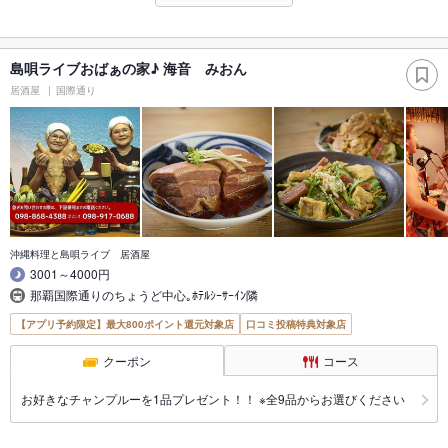
島唄ライブおばぁの家♪ 海音 みおん
居酒屋
国際通り
沖縄料理と島唄ライブ 居酒屋
3001～4000円
那覇国際通りのちょうど中心｡ﾎﾃﾙｼｰｻｰｲﾝ隣
【アプリ予約限定】最大800ポイント還元対象店
口コミ投稿特典対象店
クーポン
コース
お好きなチャンプルーを1品プレゼント！！ ※全9品からお選びください