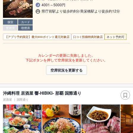
4001～5000円
県庁前駅より徒歩約8分/美栄橋駅より徒歩約12分
個室
カード
禁煙席
喫煙席
【アプリ予約限定】最大800ポイント還元対象店
口コミ投稿特典対象店
ネット予約可
カレンダーの更新に失敗しました。
下記ボタンを押して空席状況を更新してください。
空席状況を更新する
沖縄料理 居酒屋 響-HIBIKI- 那覇 国際通り
居酒屋
国際通り