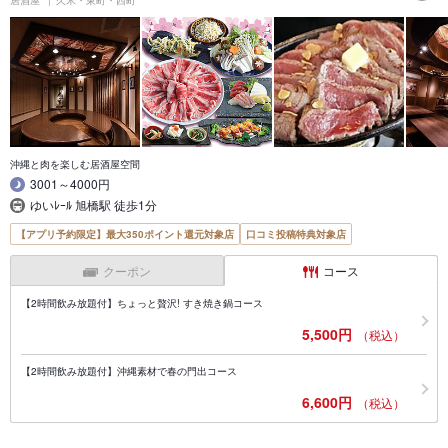
沖縄と肉を楽しむ居酒屋空間
3001～4000円
ゆいﾚｰﾙ 旭橋駅 徒歩1分
【アプリ予約限定】最大350ポイント還元対象店
口コミ投稿特典対象店
クーポン
コース
【2時間飲み放題付】ちょっと贅沢! すき焼き鍋コース
5,500円
（税込）
【2時間飲み放題付】沖縄素材で春の門出コース
6,600円
（税込）