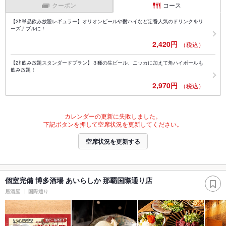
クーポン
コース
【2h単品飲み放題レギュラー】オリオンビールや酎ハイなど定番人気のドリンクをリ
ーズナブルに！
2,420円
（税込）
【2h飲み放題スタンダードプラン】３種の生ビール、ニッカに加えて角ハイボールも
飲み放題！
2,970円
（税込）
カレンダーの更新に失敗しました。
下記ボタンを押して空席状況を更新してください。
空席状況を更新する
個室完備 博多酒場 あいらしか 那覇国際通り店
居酒屋
国際通り