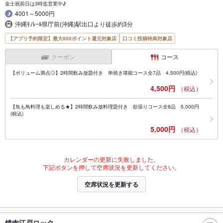
金土祝前日は3時迄営業中♪
4001～5000円
沖縄ﾓﾉﾚｰﾙ県庁前(沖縄)駅出口より徒歩約3分
【アプリ予約限定】最大800ポイント還元対象店
口コミ投稿特典対象店
クーポン
コース
【ボリューム満点◎】2時間飲み放題付き 串焼き堪能コース全7品 4,500円(税込)
4,500円
（税込）
【魚も鳥料理も楽しめる★】2時間飲み放料理題付き 欲張りコース全8品 5,000円
(税込)
5,000円
（税込）
カレンダーの更新に失敗しました。
下記ボタンを押して空席状況を更新してください。
空席状況を更新する
焼肉江戸ロック