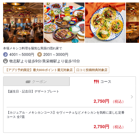
本場メキシコ料理を陽気な異国の隠れ家で
4001～5000円
2001～3000円
牧志駅より徒歩9分/美栄橋駅より徒歩10分
【アプリ予約限定】最大800ポイント還元対象店
口コミ投稿特典対象店
クーポン
コース
【誕生日・記念日】デザートプレート
2,750円
（税込）
【カジュアル・メキシカンコース】セヴィーチェなどメキシカンを気軽に楽しむ定番
コース 全7皿
2,750円
（税込）