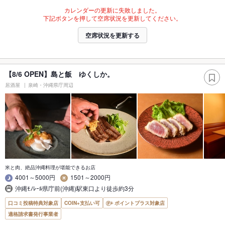
カレンダーの更新に失敗しました。
下記ボタンを押して空席状況を更新してください。
空席状況を更新する
【8/6 OPEN】島と飯 ゆくしか。
居酒屋
泉崎・沖縄県庁周辺
米と肉、絶品沖縄料理が堪能できるお店
4001～5000円
1501～2000円
沖縄ﾓﾉﾚｰﾙ県庁前(沖縄)駅東口より徒歩約3分
口コミ投稿特典対象店
COIN+支払い可
ポイントプラス対象店
適格請求書発行事業者