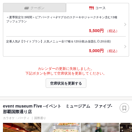
クーポン
コース
＜夏季限定!2.5時間＞ビアパーティー♪マグロのステーキやジャークチキン含む13種
ブッフェプラン
5,500円
（税込）
定番人気♪【ライトプラン】人気メニュー全17種＆120分飲み放題(L.O.20分前)
5,000円
（税込）
カレンダーの更新に失敗しました。
下記ボタンを押して空席状況を更新してください。
空席状況を更新する
event museum Five -イベント ミュージアム ファイブ-
那覇国際通り店
カラオケ・パーティ
国際通り