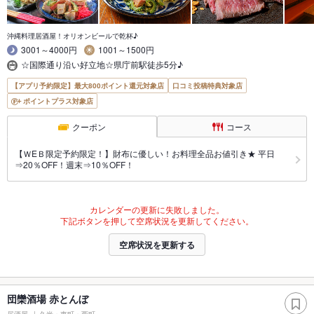
沖縄料理居酒屋！オリオンビールで乾杯♪
3001～4000円
1001～1500円
☆国際通り沿い好立地☆県庁前駅徒歩5分♪
【アプリ予約限定】最大800ポイント還元対象店
口コミ投稿特典対象店
ポイントプラス対象店
クーポン
コース
【ＷEＢ限定予約限定！】財布に優しい！お料理全品お値引き★ 平日
⇒20％OFF！週末⇒10％OFF！
カレンダーの更新に失敗しました。
下記ボタンを押して空席状況を更新してください。
空席状況を更新する
団欒酒場 赤とんぼ
居酒屋
久米・東町・西町