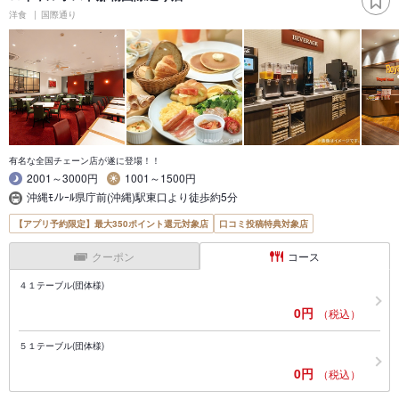
洋食
国際通り
有名な全国チェーン店が遂に登場！！
2001～3000円
1001～1500円
沖縄ﾓﾉﾚｰﾙ県庁前(沖縄)駅東口より徒歩約5分
【アプリ予約限定】最大350ポイント還元対象店
口コミ投稿特典対象店
クーポン
コース
４１テーブル(団体様)
0円
（税込）
５１テーブル(団体様)
0円
（税込）