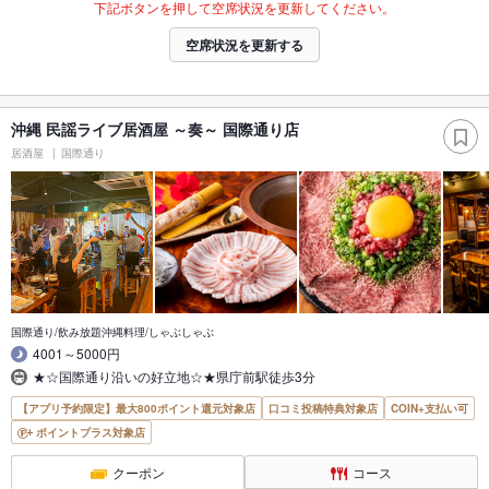
下記ボタンを押して空席状況を更新してください。
空席状況を更新する
沖縄 民謡ライブ居酒屋 ～奏～ 国際通り店
居酒屋
国際通り
国際通り/飲み放題沖縄料理/しゃぶしゃぶ
4001～5000円
★☆国際通り沿いの好立地☆★県庁前駅徒歩3分
【アプリ予約限定】最大800ポイント還元対象店
口コミ投稿特典対象店
COIN+支払い可
ポイントプラス対象店
クーポン
コース