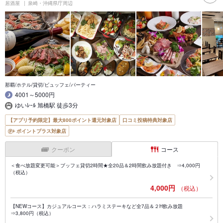
居酒屋
泉崎・沖縄県庁周辺
那覇/ホテル/貸切/ビュッフェ/パーティー
4001～5000円
ゆいﾚｰﾙ 旭橋駅 徒歩3分
【アプリ予約限定】最大800ポイント還元対象店
口コミ投稿特典対象店
ポイントプラス対象店
クーポン
コース
＜食べ放題変更可能＞ブッフェ貸切2時間★全20品＆2時間飲み放題付き ⇒4,000円
（税込）
4,000円
（税込）
【NEWコース】カジュアルコース：ハラミステーキなど全7品＆２H飲み放題
⇒3,800円（税込）