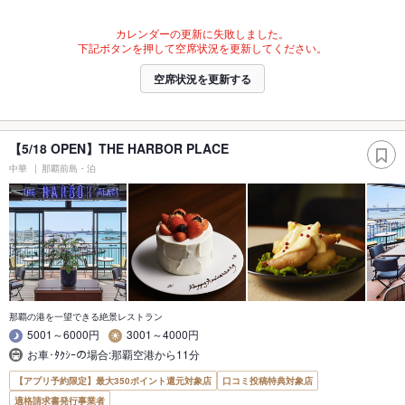
カレンダーの更新に失敗しました。
下記ボタンを押して空席状況を更新してください。
空席状況を更新する
【5/18 OPEN】THE HARBOR PLACE
中華
那覇前島・泊
那覇の港を一望できる絶景レストラン
5001～6000円
3001～4000円
お車･ﾀｸｼｰの場合:那覇空港から11分
【アプリ予約限定】最大350ポイント還元対象店
口コミ投稿特典対象店
適格請求書発行事業者