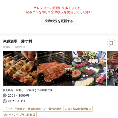
カレンダーの更新に失敗しました。
下記ボタンを押して空席状況を更新してください。
空席状況を更新する
沖縄酒場 愛す村
居酒屋
国際通り
炭火焼鳥・馬刺し・炉端焼きの沖縄料理店
2001～3000円
ﾏｷｼｶｰﾆﾊﾞﾙ1F
【アプリ予約限定】最大800ポイント還元対象店
口コミ投稿特典対象店
ポイントプラス対象店