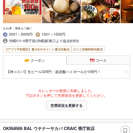
かわ串・博多もつ鍋！
2001～3000円
1001～1500円
沖縄ﾓﾉﾚｰﾙ県庁前(沖縄)駅東口より徒歩約9分
【アプリ予約限定】最大800ポイント還元対象店
口コミ投稿特典対象店
クーポン
コース
【神コスパ】生ビール329円・超炭酸ハイボールが109円！
カレンダーの更新に失敗しました。
下記ボタンを押して空席状況を更新してください。
空席状況を更新する
OKINAWA BAL ウチナーサカバ CRAIC 県庁前店