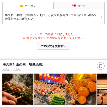
クーポン
コース
爆売れ！名物「沖縄塩からあげ」と炭火焼き鳥コース全6品＋90分飲み
放題付⇒3,000円(税込)
カレンダーの更新に失敗しました。
下記ボタンを押して空席状況を更新してください。
空席状況を更新する
海の幸と山の幸 鶴亀合戦
居酒屋
久茂地