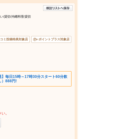
い/貸切/沖縄料理/貸切
コミ投稿特典対象店
ポイントプラス対象店
】毎日15時～17時30分スタート60分飲
）888円!
さい。