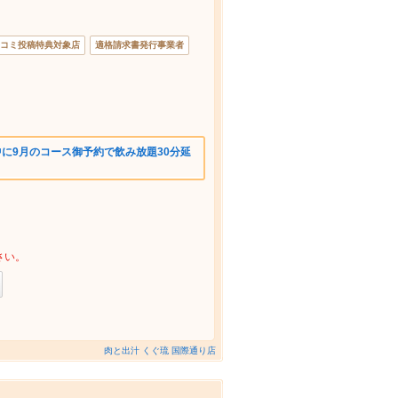
コミ投稿特典対象店
適格請求書発行事業者
中に9月のコース御予約で飲み放題30分延
さい。
肉と出汁 くぐ琉 国際通り店