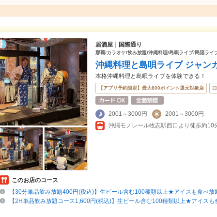
居酒屋｜国際通り
那覇/カラオケ/飲み放題/沖縄料理/島唄ライブ/民謡ライ
沖縄料理と島唄ライブ ジャン
本格沖縄料理と島唄ライブを体験できる！
【アプリ予約限定】最大800ポイント還元対象店
口
2001～3000円
2001～3000円
このお店のコース
【30分単品飲み放題400円(税込)】生ビール含む100種類以上★アイスも食べ放
【2H単品飲み放題コース1,600円(税込)】生ビール含む100種類以上★アイス