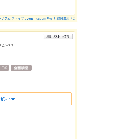
アム ファイブ event museum Five 那覇国際通り店
ー/センベロ
レゼント★