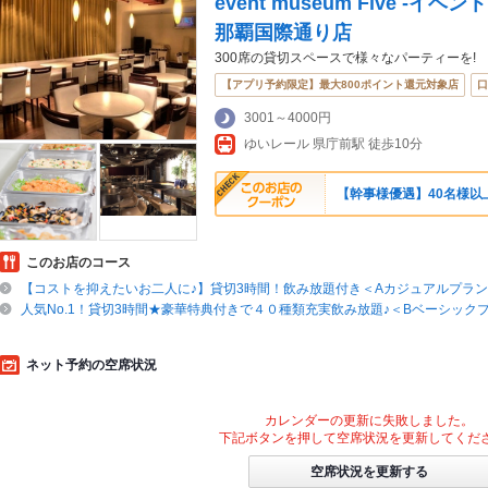
event museum Five -
那覇国際通り店
300席の貸切スペースで様々なパーティーを!
【アプリ予約限定】最大800ポイント還元対象店
口
3001～4000円
ゆいレール 県庁前駅 徒歩10分
【幹事様優遇】40名様以
このお店のコース
【コストを抑えたいお二人に♪】貸切3時間！飲み放題付き＜Aカジュアルプラ
人気No.1！貸切3時間★豪華特典付きで４０種類充実飲み放題♪＜Bベーシック
ネット予約の空席状況
カレンダーの更新に失敗しました。
下記ボタンを押して空席状況を更新してくだ
空席状況を更新する