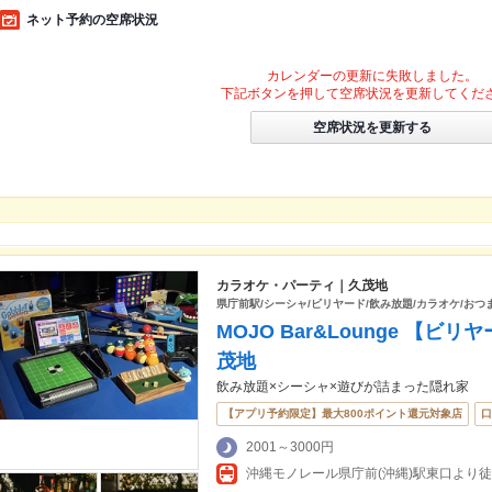
ネット予約の空席状況
カレンダーの更新に失敗しました。
下記ボタンを押して空席状況を更新してくだ
空席状況を更新する
カラオケ・パーティ｜久茂地
県庁前駅/シーシャ/ビリヤード/飲み放題/カラオケ/おつ
MOJO Bar&Lounge 【
茂地
飲み放題×シーシャ×遊びが詰まった隠れ家
【アプリ予約限定】最大800ポイント還元対象店
口
2001～3000円
沖縄モノレール県庁前(沖縄)駅東口より徒