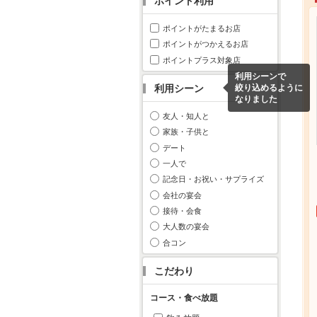
ポイント利用
ポイントがたまるお店
ポイントがつかえるお店
ポイントプラス対象店
利用シーンで
利用シーン
絞り込めるように
なりました
友人・知人と
家族・子供と
デート
一人で
記念日・お祝い・サプライズ
会社の宴会
接待・会食
大人数の宴会
合コン
こだわり
コース・食べ放題