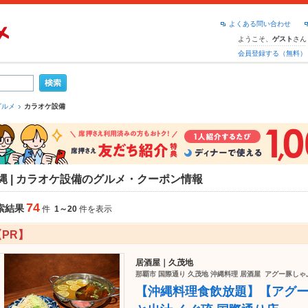
よくある問い合わせ
ようこそ、
さん
ゲスト
会員登録する（無料）
グルメ
カラオケ設備
縄 | カラオケ設備のグルメ・クーポン情報
74
索結果
件
1～20
件を表示
【PR】
居酒屋｜久茂地
那覇市 国際通り 久茂地 沖縄料理 居酒屋 アグー豚し
【沖縄料理食飲放題】【アグ