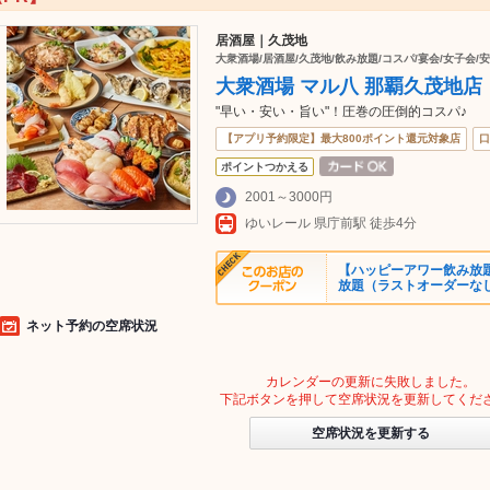
居酒屋｜久茂地
大衆酒場/居酒屋/久茂地/飲み放題/コスパ/宴会/女子会/安
大衆酒場 マル八 那覇久茂地店
"早い・安い・旨い"！圧巻の圧倒的コスパ♪
【アプリ予約限定】最大800ポイント還元対象店
口
ポイントつかえる
2001～3000円
ゆいレール 県庁前駅 徒歩4分
【ハッピーアワー飲み放題
放題（ラストオーダーなし
ネット予約の空席状況
カレンダーの更新に失敗しました。
下記ボタンを押して空席状況を更新してくだ
空席状況を更新する