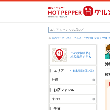
前のページへ戻る
グルメ・予約情報 全国
沖縄 
この検索結果を
地図表示で見る
沖
エリア
都道府県を選び直す
検
沖縄
お店ジャンル
すべて
予算