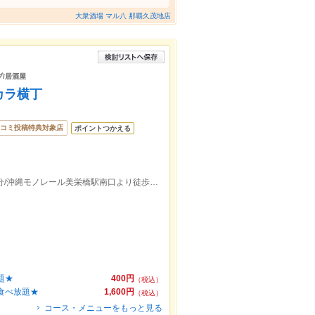
大衆酒場 マル八 那覇久茂地店
ブ/居酒屋
カラ横丁
コミ投稿特典対象店
ポイントつかえる
沖縄モノレール牧志駅西口より徒歩約10分/沖縄モノレール美栄橋駅南口より徒歩約11分
題★
400円
（税込）
も食べ放題★
1,600円
（税込）
コース・メニューをもっと見る