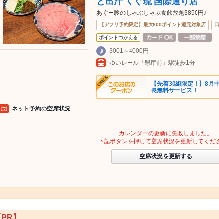
と出汁 くぐ琉 国際通り店
あぐー豚のしゃぶしゃぶ食飲放題3850円♪
【アプリ予約限定】最大800ポイント還元対象店
口
ポイントつかえる
3001～4000円
ゆいレール「県庁前」駅徒歩1分
【先着30組限定！】8月
長無料サービス！
ネット予約の空席状況
カレンダーの更新に失敗しました。
下記ボタンを押して空席状況を更新してくだ
空席状況を更新する
【PR】