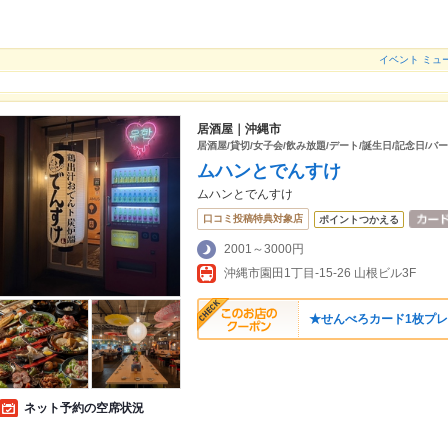
イベント ミュージ
居酒屋｜沖縄市
居酒屋/貸切/女子会/飲み放題/デート/誕生日/記念日/バ
ムハンとでんすけ
ムハンとでんすけ
口コミ投稿特典対象店
ポイントつかえる
2001～3000円
沖縄市園田1丁目-15-26 山根ビル3F
★せんべろカード1枚プ
ネット予約の空席状況