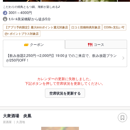
こだわりの焼鳥ともつ鍋、海鮮が楽しめる♪
3001～4000円
ﾓﾉﾚｰﾙ美栄橋駅から徒歩5分
【アプリ予約限定】最大800ポイント還元対象店
口コミ投稿特典対象店
COIN+支払い可
ポイントプラス対象店
クーポン
コース
【飲み放題2,250円⇒2,000円】19:00までのご来店で、飲み放題プラン
が250円OFF！
カレンダーの更新に失敗しました。
下記ボタンを押して空席状況を更新してください。
空席状況を更新する
大衆酒場 炎凰
居酒屋
久茂地