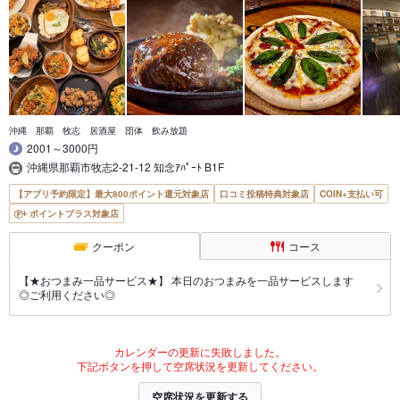
沖縄 那覇 牧志 居酒屋 団体 飲み放題
2001～3000円
沖縄県那覇市牧志2-21-12 知念ｱﾊﾟｰﾄ B1F
【アプリ予約限定】最大800ポイント還元対象店
口コミ投稿特典対象店
COIN+支払い可
ポイントプラス対象店
クーポン
コース
【★おつまみ一品サービス★】 本日のおつまみを一品サービスします
◎ご利用ください◎
カレンダーの更新に失敗しました。
下記ボタンを押して空席状況を更新してください。
空席状況を更新する