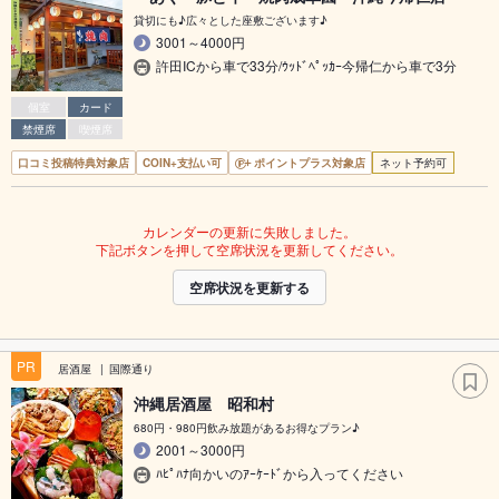
貸切にも♪広々とした座敷ございます♪
3001～4000円
許田ICから車で33分/ｳｯﾄﾞﾍﾟｯｶｰ今帰仁から車で3分
個室
カード
禁煙席
喫煙席
口コミ投稿特典対象店
COIN+支払い可
ポイントプラス対象店
ネット予約可
カレンダーの更新に失敗しました。
下記ボタンを押して空席状況を更新してください。
空席状況を更新する
PR
居酒屋
国際通り
沖縄居酒屋 昭和村
680円・980円飲み放題があるお得なプラン♪
2001～3000円
ﾊﾋﾟﾊﾅ向かいのｱｰｹｰﾄﾞから入ってください