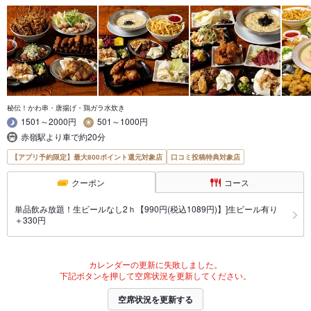
秘伝！かわ串・唐揚げ・鶏ガラ水炊き
1501～2000円
501～1000円
赤嶺駅より車で約20分
【アプリ予約限定】最大800ポイント還元対象店
口コミ投稿特典対象店
クーポン
コース
単品飲み放題！生ビールなし2ｈ【990円(税込1089円)】]生ビール有り
＋330円
カレンダーの更新に失敗しました。
下記ボタンを押して空席状況を更新してください。
空席状況を更新する