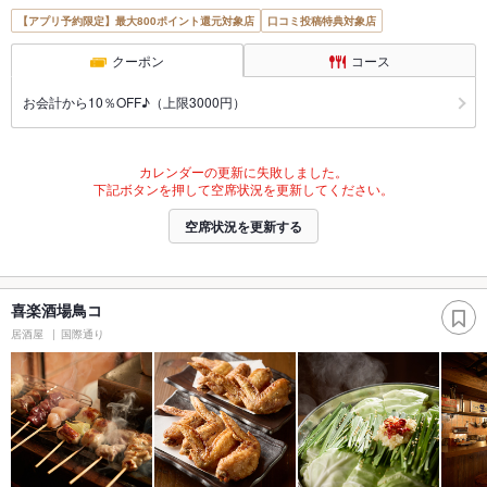
【アプリ予約限定】最大800ポイント還元対象店
口コミ投稿特典対象店
クーポン
コース
お会計から10％OFF♪（上限3000円）
カレンダーの更新に失敗しました。
下記ボタンを押して空席状況を更新してください。
空席状況を更新する
喜楽酒場鳥コ
居酒屋
国際通り