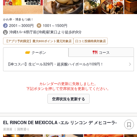
かわ串・博多もつ鍋！
2001～3000円
1001～1500円
沖縄ﾓﾉﾚｰﾙ県庁前(沖縄)駅東口より徒歩約9分
【アプリ予約限定】最大800ポイント還元対象店
口コミ投稿特典対象店
クーポン
コース
【神コスパ】生ビール329円・超炭酸ハイボールが109円！
カレンダーの更新に失敗しました。
下記ボタンを押して空席状況を更新してください。
空席状況を更新する
EL RINCON DE MEXICOLA -エル リンコン デ メヒコーラ-
居酒屋
国際通り