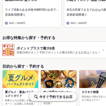
ライブ演奏もある本格沖縄料理のお店で…
赤瓦古民家でまるでおばぁの
居酒屋/国際通り
居酒屋/国際通り
4001～5000円
3001～4000円
お得な特集から探す・予約する
ポイントプラスで最大8倍
対象日時のネット予約でポイントが最大8倍たまるお店はこちら！
目的から探す・予約する
夏グルメ・宴会パーフ
食べ放題ナビゲーター
カラオケ検索
ェクトガイド
今すぐ予約できるお店
焼肉食べ放題やスイーツ食べ
現在地から探せる近く
放題など食べ放題お店探しの
オケ店はコチラ！
幹事さんのお店探しを強力サ
決定版！
ポート！お店探しの決定版！