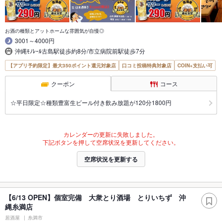
お酒の種類とアットホームな雰囲気が自慢◎
3001～4000円
沖縄ﾓﾉﾚｰﾙ古島駅徒歩約8分/市立病院前駅徒歩7分
【アプリ予約限定】最大350ポイント還元対象店
口コミ投稿特典対象店
COIN+支払い可
クーポン
コース
☆平日限定☆種類豊富生ビール付き飲み放題が120分1800円
カレンダーの更新に失敗しました。
下記ボタンを押して空席状況を更新してください。
空席状況を更新する
【6/13 OPEN】個室完備 大衆とり酒場 とりいちず 沖
縄糸満店
居酒屋
糸満市