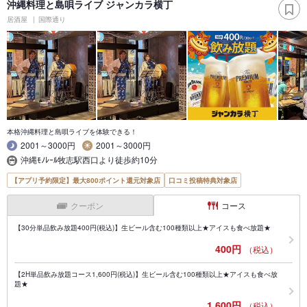
沖縄料理と島唄ライブ ジャンカラ横丁
居酒屋
国際通り
本格沖縄料理と島唄ライブを体験できる！
2001～3000円
2001～3000円
沖縄ﾓﾉﾚｰﾙ牧志駅西口より徒歩約10分
【アプリ予約限定】最大800ポイント還元対象店
口コミ投稿特典対象店
クーポン
コース
【30分単品飲み放題400円(税込)】生ビール含む100種類以上★アイスも食べ放題★
400円
（税込）
【2H単品飲み放題コース1,600円(税込)】生ビール含む100種類以上★アイスも食べ放
題★
1,600円
（税込）