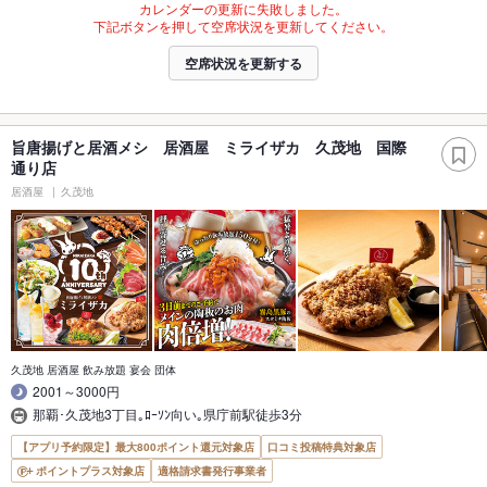
カレンダーの更新に失敗しました。
下記ボタンを押して空席状況を更新してください。
空席状況を更新する
旨唐揚げと居酒メシ 居酒屋 ミライザカ 久茂地 国際
通り店
居酒屋
久茂地
久茂地 居酒屋 飲み放題 宴会 団体
2001～3000円
那覇･久茂地3丁目｡ﾛｰｿﾝ向い｡県庁前駅徒歩3分
【アプリ予約限定】最大800ポイント還元対象店
口コミ投稿特典対象店
ポイントプラス対象店
適格請求書発行事業者