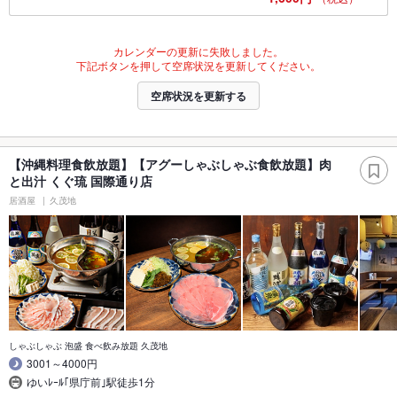
カレンダーの更新に失敗しました。
下記ボタンを押して空席状況を更新してください。
空席状況を更新する
【沖縄料理食飲放題】【アグーしゃぶしゃぶ食飲放題】肉
と出汁 くぐ琉 国際通り店
居酒屋
久茂地
しゃぶしゃぶ 泡盛 食べ飲み放題 久茂地
3001～4000円
ゆいﾚｰﾙ｢県庁前｣駅徒歩1分