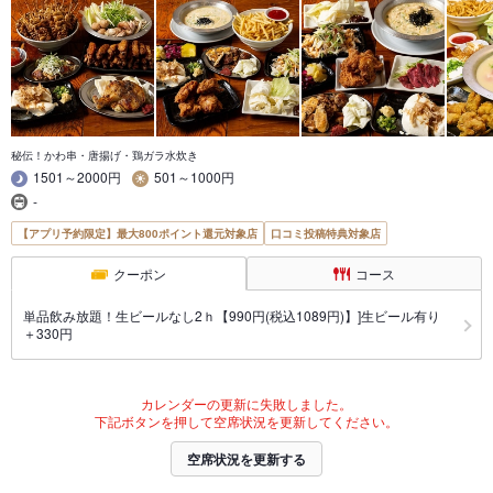
秘伝！かわ串・唐揚げ・鶏ガラ水炊き
1501～2000円
501～1000円
-
【アプリ予約限定】最大800ポイント還元対象店
口コミ投稿特典対象店
クーポン
コース
単品飲み放題！生ビールなし2ｈ【990円(税込1089円)】]生ビール有り
＋330円
カレンダーの更新に失敗しました。
下記ボタンを押して空席状況を更新してください。
空席状況を更新する