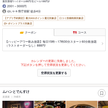
激安酒場!!ハイボール88円/生ビール188円♪
2001～3000円
ゆいﾚｰﾙ 県庁前駅 徒歩4分
【アプリ予約限定】最大800ポイント還元対象店
口コミ投稿特典対象店
ポイントプラス対象店
クーポン
コース
【ハッピーアワー飲み放題】毎日15時～17時30分スタート60分飲放題
（ラストオーダーなし）888円!
カレンダーの更新に失敗しました。
下記ボタンを押して空席状況を更新してください。
空席状況を更新する
ムハンとでんすけ
居酒屋
沖縄市