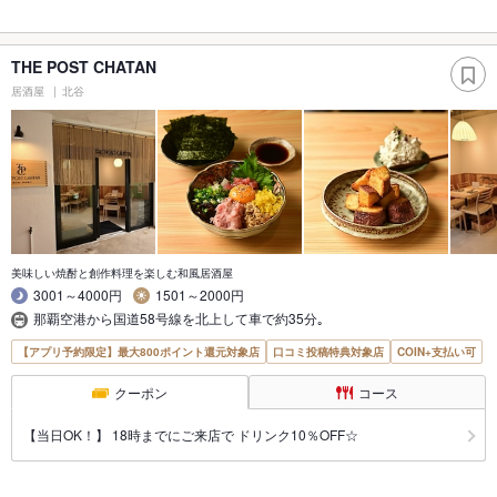
THE POST CHATAN
居酒屋
北谷
美味しい焼酎と創作料理を楽しむ和風居酒屋
3001～4000円
1501～2000円
那覇空港から国道58号線を北上して車で約35分｡
【アプリ予約限定】最大800ポイント還元対象店
口コミ投稿特典対象店
COIN+支払い可
クーポン
コース
【当日OK！】 18時までにご来店で ドリンク10％OFF☆