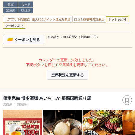
個室
カード
禁煙席
喫煙席
【アプリ予約限定】最大800ポイント還元対象店
口コミ投稿特典対象店
ネット予約可
クーポンあり
お会計から10％OFF♪（上限3000円）
クーポンを見る
カレンダーの更新に失敗しました。
下記ボタンを押して空席状況を更新してください。
空席状況を更新する
個室完備 博多酒場 あいらしか 那覇国際通り店
居酒屋
国際通り