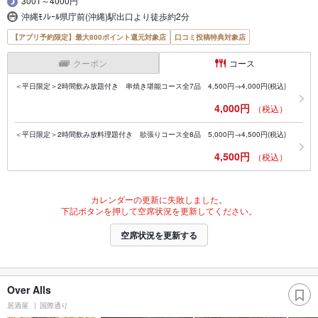
3001～4000円
沖縄ﾓﾉﾚｰﾙ県庁前(沖縄)駅出口より徒歩約2分
【アプリ予約限定】最大800ポイント還元対象店
口コミ投稿特典対象店
クーポン
コース
＜平日限定＞2時間飲み放題付き 串焼き堪能コース全7品 4,500円→4,000円(税込)
4,000円
（税込）
＜平日限定＞2時間飲み放料理題付き 欲張りコース全8品 5,000円→4,500円(税込)
4,500円
（税込）
カレンダーの更新に失敗しました。
下記ボタンを押して空席状況を更新してください。
空席状況を更新する
Over Alls
居酒屋
国際通り