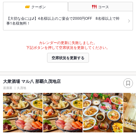
クーポン
コース
【大切な会には♪】4名様以上のご宴会で2000円OFF 8名様以上で幹
事1名様無料！
カレンダーの更新に失敗しました。
下記ボタンを押して空席状況を更新してください。
空席状況を更新する
大衆酒場 マル八 那覇久茂地店
居酒屋
久茂地