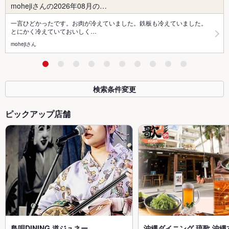
mohejiさんの2026年08月の…
一言ひどかったです。お肉が冷えていました。鉄板も冷えていました。
とにかく冷えていておいしく…
mohejiさん
検索条件変更
ピックアップ店舗
島唄DINING 道ジュネー
沖縄ダイニング 琉歌 沖縄