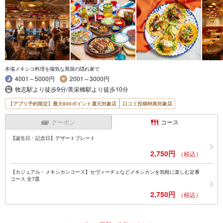
本場メキシコ料理を陽気な異国の隠れ家で
4001～5000円
2001～3000円
牧志駅より徒歩9分/美栄橋駅より徒歩10分
【アプリ予約限定】最大800ポイント還元対象店
口コミ投稿特典対象店
クーポン
コース
【誕生日・記念日】デザートプレート
2,750円
（税込）
【カジュアル・メキシカンコース】セヴィーチェなどメキシカンを気軽に楽しむ定番
コース 全7皿
2,750円
（税込）