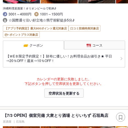
沖縄料理居酒屋！オリオンビールで乾杯♪
3001～4000円
1001～1500円
☆国際通り沿い好立地☆県庁前駅徒歩5分♪
【アプリ予約限定】最大800ポイント還元対象店
口コミ投稿特典対象店
ポイントプラス対象店
クーポン
コース
【ＷEＢ限定予約限定！】財布に優しい！お料理全品お値引き★ 平日
⇒20％OFF！週末⇒10％OFF！
カレンダーの更新に失敗しました。
下記ボタンを押して空席状況を更新してください。
空席状況を更新する
【7/3 OPEN】個室完備 大衆とり酒場 とりいちず 石垣島店
居酒屋
石垣島