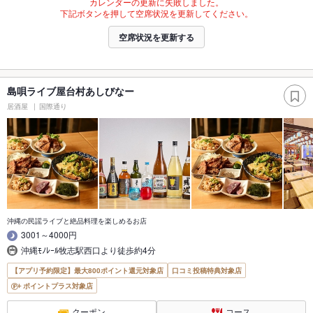
カレンダーの更新に失敗しました。
下記ボタンを押して空席状況を更新してください。
空席状況を更新する
島唄ライブ屋台村あしびなー
居酒屋
国際通り
沖縄の民謡ライブと絶品料理を楽しめるお店
3001～4000円
沖縄ﾓﾉﾚｰﾙ牧志駅西口より徒歩約4分
【アプリ予約限定】最大800ポイント還元対象店
口コミ投稿特典対象店
ポイントプラス対象店
クーポン
コース