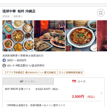
琉球中華 蛙吽 沖縄店
居酒屋
国際通り
居酒屋/国際通り/那覇/飲み放題/誕生日
3001～4000円
ゆいﾚｰﾙ牧志駅から徒歩約8分
【アプリ予約限定】最大800ポイント還元対象店
口コミ投稿特典対象店
クーポン
コース
蛙吽 WAON 定番コース 全5品2,500円（税込）
2,500円
（税込）
「2時間飲み放題付き」前菜3種選べるメイン贅沢コース