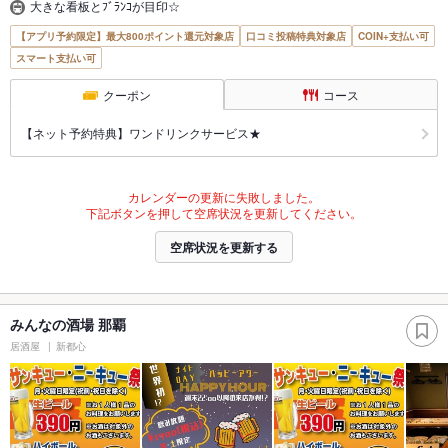
大きな看板とﾌﾞﾗﾝｺが目印☆
【アプリ予約限定】最大800ポイント還元対象店
口コミ投稿特典対象店
COIN+支払い可
スマート支払い可
クーポン
コース
【ネット予約特典】ワンドリンクサービス★
カレンダーの更新に失敗しました。
下記ボタンを押して空席状況を更新してください。
空席状況を更新する
みんなの酒場 那覇
居酒屋
新都心