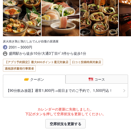
炭火焼き鶏と鶏だしおでんが自慢の居酒屋
2001～3000円
盛岡駅から徒歩10分/大通3丁目ﾊﾞｽ停から徒歩1分
【アプリ予約限定】最大800ポイント還元対象店
口コミ投稿特典対象店
適格請求書発行事業者
クーポン
コース
【90分飲み放題】通常1,800円→前日までのご予約で、1,500円込！
カレンダーの更新に失敗しました。
下記ボタンを押して空席状況を更新してください。
空席状況を更新する