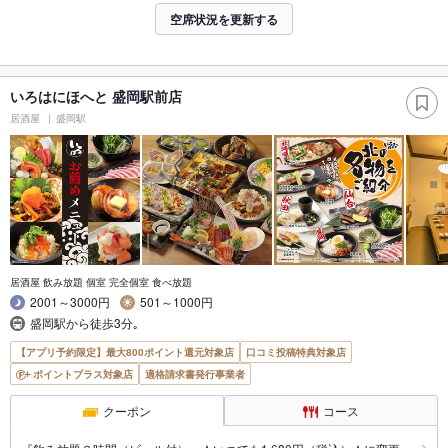
空席状況を更新する
いろはにほへと 盛岡駅前店
居酒屋
盛岡駅
居酒屋 飲み放題 個室 完全個室 食べ放題
2001～3000円
501～1000円
盛岡駅から徒歩3分｡
【アプリ予約限定】最大800ポイント還元対象店
口コミ投稿特典対象店
ポイントプラス対象店
適格請求書発行事業者
クーポン
コース