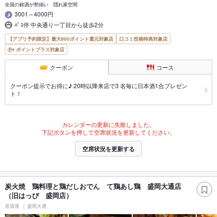
全国の銘酒が勢揃い 隠れ家空間
3001～4000円
ﾊﾞｽ停 中央通り一丁目から徒歩2分
【アプリ予約限定】最大800ポイント還元対象店
口コミ投稿特典対象店
ポイントプラス対象店
クーポン
コース
クーポン提示でお得に♪ 20時以降来店で3 名毎に日本酒1合プレゼン
ト！
カレンダーの更新に失敗しました。
下記ボタンを押して空席状況を更新してください。
空席状況を更新する
炭火焼 鶏料理と鶏だしおでん て鶏あし鶏 盛岡大通店
（旧はっぴ 盛岡店）
居酒屋
盛岡大通