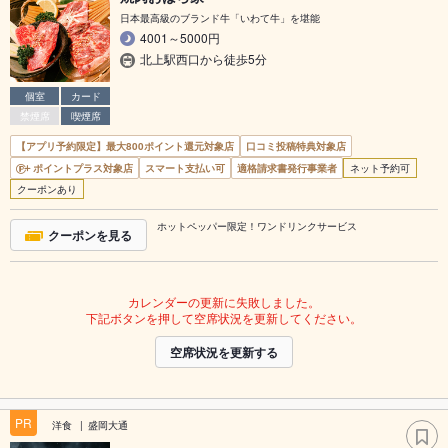
日本最高級のブランド牛「いわて牛」を堪能
4001～5000円
北上駅西口から徒歩5分
個室
カード
禁煙席
喫煙席
【アプリ予約限定】最大800ポイント還元対象店
口コミ投稿特典対象店
ポイントプラス対象店
スマート支払い可
適格請求書発行事業者
ネット予約可
クーポンあり
ホットペッパー限定！ワンドリンクサービス
クーポンを見る
カレンダーの更新に失敗しました。
下記ボタンを押して空席状況を更新してください。
空席状況を更新する
PR
洋食
盛岡大通