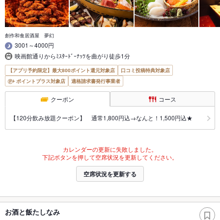
創作和食居酒屋 夢幻
3001～4000円
映画館通りからﾐｽﾀｰﾄﾞｰﾅｯﾂを曲がり徒歩1分
【アプリ予約限定】最大800ポイント還元対象店
口コミ投稿特典対象店
ポイントプラス対象店
適格請求書発行事業者
クーポン
コース
【120分飲み放題クーポン】 通常1,800円込→なんと！1,500円込★
カレンダーの更新に失敗しました。
下記ボタンを押して空席状況を更新してください。
空席状況を更新する
お酒と飯たしなみ