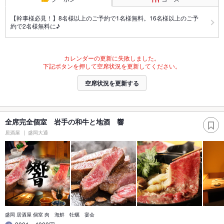
【幹事様必見！】8名様以上のご予約で1名様無料。16名様以上のご予
約で2名様無料に♪
カレンダーの更新に失敗しました。
下記ボタンを押して空席状況を更新してください。
空席状況を更新する
全席完全個室 岩手の和牛と地酒 響
居酒屋
盛岡大通
盛岡 居酒屋 個室 肉 海鮮 牡蠣 宴会