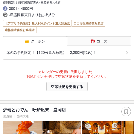
盛岡駅近！個室居酒屋炭火×三陸鮮魚×地酒
3001～4000円
JR盛岡駅東口より徒歩約5分
【アプリ予約限定】最大800ポイント還元対象店
口コミ投稿特典対象店
適格請求書発行事業者
クーポン
コース
席のみ予約限定！【120分飲み放題】 2,200円(税込)！
カレンダーの更新に失敗しました。
下記ボタンを押して空席状況を更新してください。
空席状況を更新する
炉端とおでん 呼炉凪来 盛岡店
居酒屋
盛岡大通