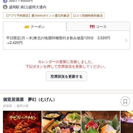
3001～4000円
盛岡駅 南口|盛岡大通内
【アプリ予約限定】最大800ポイント還元対象店
口コミ投稿特典対象店
クーポン
コース
平日限定(月～木)東北の地酒50種類付き飲み放題120分 3,520円
→2,420円
カレンダーの更新に失敗しました。
下記ボタンを押して空席状況を更新してください。
空席状況を更新する
個室居酒屋 夢幻（むげん）
居酒屋
盛岡大通