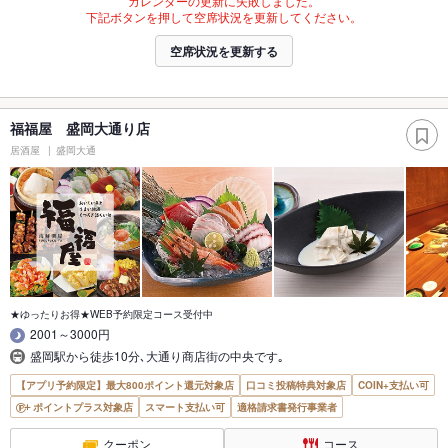
カレンダーの更新に失敗しました。
下記ボタンを押して空席状況を更新してください。
空席状況を更新する
福福屋 盛岡大通り店
居酒屋
盛岡大通
★ゆったりお得★WEB予約限定コース受付中
2001～3000円
盛岡駅から徒歩10分､大通り商店街の中央です｡
【アプリ予約限定】最大800ポイント還元対象店
口コミ投稿特典対象店
COIN+支払い可
ポイントプラス対象店
スマート支払い可
適格請求書発行事業者
クーポン
コース