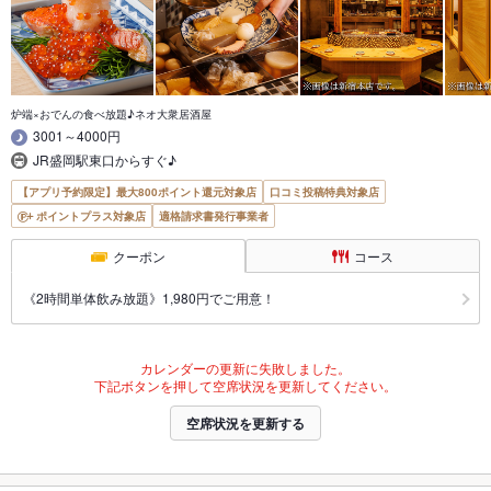
炉端×おでんの食べ放題♪ネオ大衆居酒屋
3001～4000円
JR盛岡駅東口からすぐ♪
【アプリ予約限定】最大800ポイント還元対象店
口コミ投稿特典対象店
ポイントプラス対象店
適格請求書発行事業者
クーポン
コース
《2時間単体飲み放題》1,980円でご用意！
カレンダーの更新に失敗しました。
下記ボタンを押して空席状況を更新してください。
空席状況を更新する