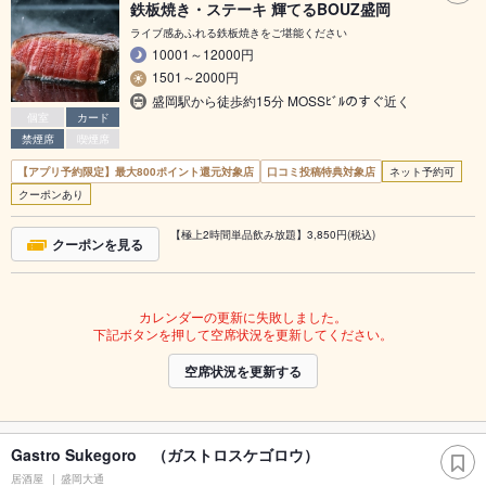
鉄板焼き・ステーキ 輝てるBOUZ盛岡
ライブ感あふれる鉄板焼きをご堪能ください
10001～12000円
1501～2000円
盛岡駅から徒歩約15分 MOSSﾋﾞﾙのすぐ近く
個室
カード
禁煙席
喫煙席
【アプリ予約限定】最大800ポイント還元対象店
口コミ投稿特典対象店
ネット予約可
クーポンあり
【極上2時間単品飲み放題】3,850円(税込)
クーポンを見る
カレンダーの更新に失敗しました。
下記ボタンを押して空席状況を更新してください。
空席状況を更新する
Gastro Sukegoro （ガストロスケゴロウ）
居酒屋
盛岡大通