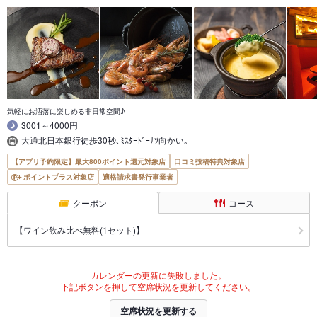
気軽にお洒落に楽しめる非日常空間♪
3001～4000円
大通北日本銀行徒歩30秒､ﾐｽﾀｰﾄﾞｰﾅﾂ向かい｡
【アプリ予約限定】最大800ポイント還元対象店
口コミ投稿特典対象店
ポイントプラス対象店
適格請求書発行事業者
クーポン
コース
【ワイン飲み比べ無料(1セット)】
カレンダーの更新に失敗しました。
下記ボタンを押して空席状況を更新してください。
空席状況を更新する