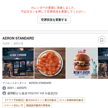
カレンダーの更新に失敗しました。
下記ボタンを押して空席状況を更新してください。
空席状況を更新する
AERON STANDARD
居酒屋
盛岡大通
アーロンスタンダード AERON STANDARD
3001～4000円
盛岡駅から徒歩10分/ﾓｽﾋﾞﾙから徒歩2分
【アプリ予約限定】最大800ポイント還元対象店
口コミ投稿特典対象店
スマート支払い可
適格請求書発行事業者