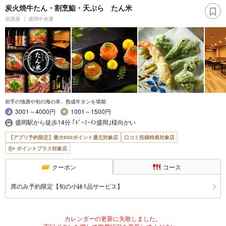
炭火焼牛たん・割烹鮨・天ぷら たん米
居酒屋
盛岡中央通
岩手の地酒や旬の海の幸、熟成牛タンを堪能
3001～4000円
1001～1500円
盛岡駅から徒歩14分 ｢ﾄﾞｰﾐｰｲﾝ盛岡｣様向かい
【アプリ予約限定】最大800ポイント還元対象店
口コミ投稿特典対象店
ポイントプラス対象店
クーポン
コース
席のみ予約限定【旬の小鉢1品サービス】
カレンダーの更新に失敗しました。