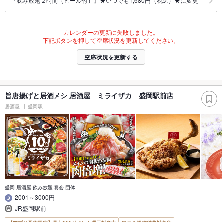
『飲み放題２時間（ビール付）』★いつでも1,680円（税込）★に変更
カレンダーの更新に失敗しました。
下記ボタンを押して空席状況を更新してください。
空席状況を更新する
旨唐揚げと居酒メシ 居酒屋 ミライザカ 盛岡駅前店
居酒屋
盛岡駅
盛岡 居酒屋 飲み放題 宴会 団体
2001～3000円
JR盛岡駅前