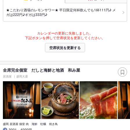
★こだわり酒場のレモンサワー★ 平日限定何杯飲んでも1杯111円♪ メ
ガは222円♪ギガは333円♪
カレンダーの更新に失敗しました。
下記ボタンを押して空席状況を更新してください。
空席状況を更新する
全席完全個室 だしと海鮮と地酒 和み屋
居酒屋
盛岡大通
盛岡 居酒屋 個室 肉 海鮮 牡蠣 焼き鳥
3001～4000円