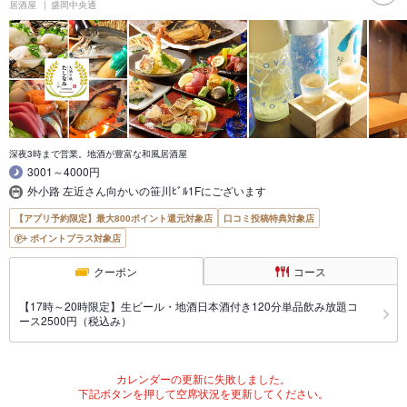
居酒屋
盛岡中央通
深夜3時まで営業。地酒が豊富な和風居酒屋
3001～4000円
外小路 左近さん向かいの笹川ﾋﾞﾙ1Fにございます
【アプリ予約限定】最大800ポイント還元対象店
口コミ投稿特典対象店
ポイントプラス対象店
クーポン
コース
【17時～20時限定】生ビール・地酒日本酒付き120分単品飲み放題コ
ース2500円（税込み）
カレンダーの更新に失敗しました。
下記ボタンを押して空席状況を更新してください。