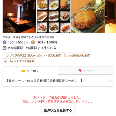
串焼き・地酒を堪能できる地産地消の居酒屋
4001～5000円
1001～1500円
各線盛岡駅･上盛岡駅より徒歩19分
【アプリ予約限定】最大800ポイント還元対象店
口コミ投稿特典対象店
ポイントプラス対象店
クーポン
コース
【宴会コース・飲み放題時間30分時間延長クーポン！】
カレンダーの更新に失敗しました。
下記ボタンを押して空席状況を更新してください。
空席状況を更新する