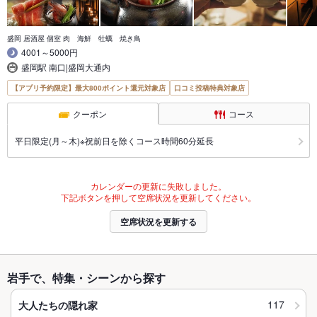
盛岡 居酒屋 個室 肉 海鮮 牡蠣 焼き鳥
4001～5000円
盛岡駅 南口|盛岡大通内
【アプリ予約限定】最大800ポイント還元対象店
口コミ投稿特典対象店
クーポン
コース
平日限定(月～木)※祝前日を除くコース時間60分延長
カレンダーの更新に失敗しました。
下記ボタンを押して空席状況を更新してください。
空席状況を更新する
岩手で、特集・シーンから探す
117
大人たちの隠れ家