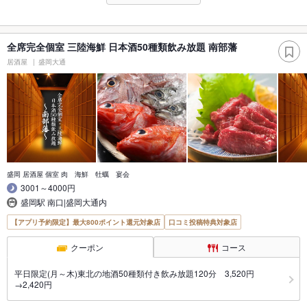
全席完全個室 三陸海鮮 日本酒50種類飲み放題 南部藩
居酒屋
盛岡大通
盛岡 居酒屋 個室 肉 海鮮 牡蠣 宴会
3001～4000円
盛岡駅 南口|盛岡大通内
【アプリ予約限定】最大800ポイント還元対象店
口コミ投稿特典対象店
クーポン
コース
平日限定(月～木)東北の地酒50種類付き飲み放題120分 3,520円
→2,420円