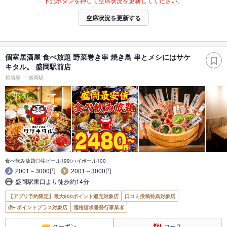
下記ボタンを押して空席状況を更新してください。
空席状況を更新する
個室居酒屋 食べ放題 野菜巻き串 焼き鳥 串とメシにはサケ
キタル。 盛岡駅前店
居酒屋
盛岡駅
食べ飲み放題◎生ビール199/ハイボール100
2001～3000円
2001～3000円
盛岡駅東口より徒歩約14分
【アプリ予約限定】最大800ポイント還元対象店
口コミ投稿特典対象店
ポイントプラス対象店
適格請求書発行事業者
クーポン
コース