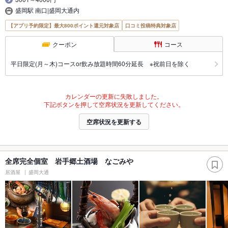
盛岡駅 南口|盛岡大通内
【アプリ予約限定】最大800ポイント還元対象店
口コミ投稿特典対象店
クーポン
コース
平日限定(月～木)コースor飲み放題時間60分延長 ※祝前日を除く
カレンダーの更新に失敗しました。
下記ボタンを押して空席状況を更新してください。
空席状況を更新する
全席完全個室 岩手郷土酒場 なごみや
居酒屋
盛岡大通