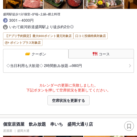
盛岡駅徒歩1分!個室×炉端×土鍋×郷土料理
3001～4000円
いわて銀河鉄道盛岡駅より徒歩約2分◎
【アプリ予約限定】最大800ポイント還元対象店
口コミ投稿特典対象店
ポイントプラス対象店
クーポン
コース
◇当日利用も大歓迎◇ 2時間飲み放題→980円
カレンダーの更新に失敗しました。
下記ボタンを押して空席状況を更新してください。
空席状況を更新する
個室居酒屋 飲み放題 串いち 盛岡大通り店
居酒屋
盛岡大通