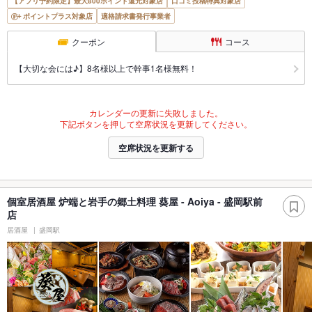
【アプリ予約限定】最大800ポイント還元対象店
口コミ投稿特典対象店
ポイントプラス対象店
適格請求書発行事業者
クーポン
コース
【大切な会には♪】8名様以上で幹事1名様無料！
カレンダーの更新に失敗しました。
下記ボタンを押して空席状況を更新してください。
空席状況を更新する
個室居酒屋 炉端と岩手の郷土料理 葵屋 - Aoiya - 盛岡駅前
店
居酒屋
盛岡駅