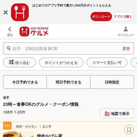
はじめてのアプリ予約で最大
1,000円分ポイントもらえる
ダウンロード
アプリで開く
戻る
マイメニュー
岩手 23時以降食事OK
変更
絞り込む
ポイントがつかえる
スマート支払い可
今日予約できる
明日予約できる
日時指定
岩手
23時～食事OKのグルメ・クーポン情報
168件 1-20件
地図で表示
PR
焼肉・ホルモン
北上市
焼肉おばら家