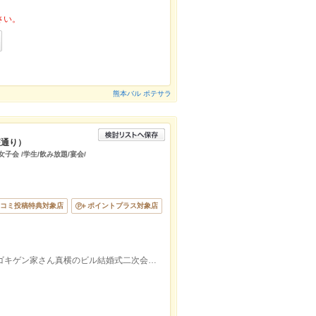
さい。
熊本バル ポテサラ
座通り）
子会 /学生/飲み放題/宴会/
コミ投稿特典対象店
ポイントプラス対象店
下通ドコモから曲がる左手カーナビル5Fゴキゲン家さん真横のビル結婚式二次会や二次会・女子会などで人気のお店です。