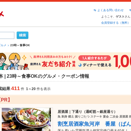
よくある問い合わせ
ようこそ、
さん
ゲスト
会員登録する（無料）
グルメ
23時～食事OK
本 | 23時～食事OKのグルメ・クーポン情報
411
索結果
件
1～20
件を表示
【PR】
居酒屋｜下通り（通町筋～銀座通り）
魚 刺身 郷土 掘りごたつ ステーキ 宴会 二次会 居酒屋 
割烹居酒家魚河岸 番屋（ば
落ち着いた雰囲気漂う個室完備◎最大40名！