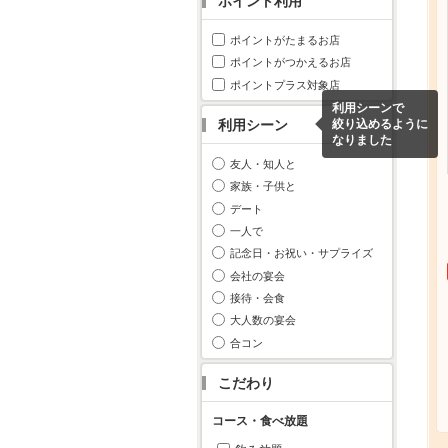
ポイント利用
ポイントがたまるお店
ポイントがつかえるお店
ポイントプラス対象店
利用シーンで
利用シーン
絞り込めるように
なりました
友人・知人と
家族・子供と
デート
一人で
記念日・お祝い・サプライズ
会社の宴会
接待・会食
大人数の宴会
合コン
こだわり
コース・食べ放題