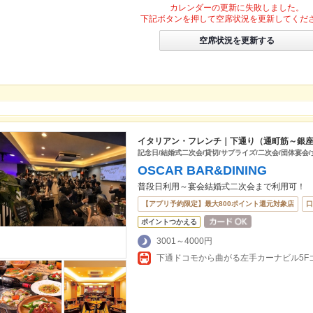
カレンダーの更新に失敗しました。
下記ボタンを押して空席状況を更新してくだ
空席状況を更新する
イタリアン・フレンチ｜下通り（通町筋～銀
記念日/結婚式二次会/貸切/サプライズ/二次会/団体宴会/女
OSCAR BAR&DINING
普段日利用～宴会結婚式二次会まで利用可！
【アプリ予約限定】最大800ポイント還元対象店
口
ポイントつかえる
3001～4000円