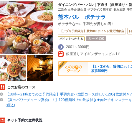
ダイニングバー・バル｜下通り（銀座通り～
二次会 女子会 誕生日 サプライズ 熊本市 飲み放題 手
熊本バル ポテサラ
ポテサラなのに手羽先が押しの店！
【アプリ予約限定】最大800ポイント還元対象店
口
ポイントつかえる
2001～3000円
銀座通りアイギンザツインビル1Ｆ
【2・3次会、貸切にも！二
放]3500円
このお店のコース
【18時～21時までのご予約限定】手羽先食べ放題コース嬉しい120分飲放付き☆3
【夏のパワーチャージ宴会に！】120種類以上の飲放付き★肉汁チキンステーキ等
(税込)
ネット予約の空席状況