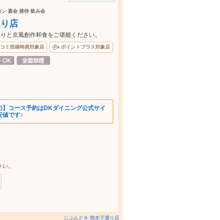
コン 宴会 接待 飲み会
通り店
たりと京風創作和食をご堪能ください。
コミ投稿特典対象店
ポイントプラス対象店
OFF)】コース予約はDKダイニング公式サイ
安値です♪
さい。
じぶんどき 熊本下通り店