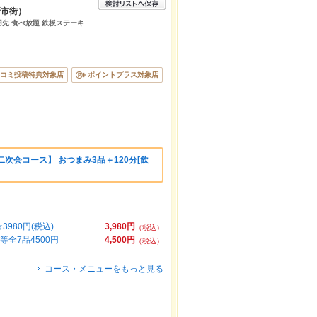
新市街）
羽先 食べ放題 鉄板ステーキ
コミ投稿特典対象店
ポイントプラス対象店
次会コース】 おつまみ3品＋120分[飲
980円(税込)
3,980円
（税込）
全7品4500円
4,500円
（税込）
コース・メニューをもっと見る