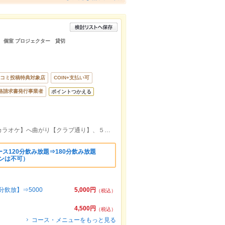
 個室 プロジェクター 貸切
コミ投稿特典対象店
COIN+支払い可
格請求書発行事業者
ポイントつかえる
下通りアーケードから、ビッグエコー【カラオケ】へ曲がり【クラブ通り】、５０m先の左手のビル【たそがれ東館】の地下
ス120分飲み放題⇒180分飲み放題
ンは不可）
飲放】⇒5000
5,000円
（税込）
4,500円
（税込）
コース・メニューをもっと見る