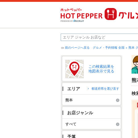
前のページへ戻る
グルメ・予約情報 全国
熊本 
この検索結果を
地図表示で見る
熊
エリア
都道府県を選び直す
検
熊本
お店ジャンル
すべて
予算