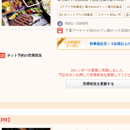
【アプリ予約限定】最大800ポイント還元対象店
口
ポイントプラス対象店
スマート支払い可
ポ
4001～5000円
下通アーケード街のセブン曲がって店頭
幹事様必見！ 6名様以上
ネット予約の空席状況
カレンダーの更新に失敗しました。
下記ボタンを押して空席状況を更新してくだ
空席状況を更新する
【PR】