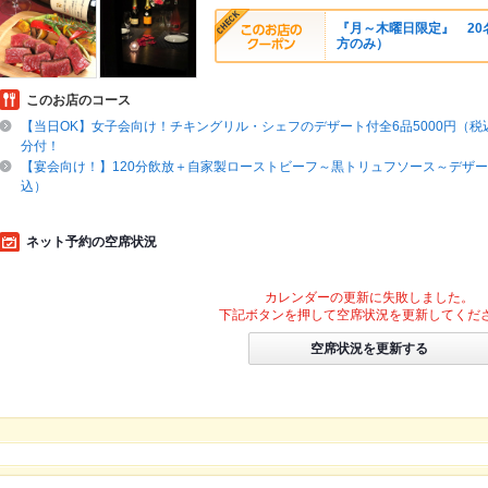
『月～木曜日限定』 2
方のみ）
このお店のコース
【当日OK】女子会向け！チキングリル・シェフのデザート付全6品5000円（税込
分付！
【宴会向け！】120分飲放＋自家製ローストビーフ～黒トリュフソース～デザート
込）
ネット予約の空席状況
カレンダーの更新に失敗しました。
下記ボタンを押して空席状況を更新してくだ
空席状況を更新する