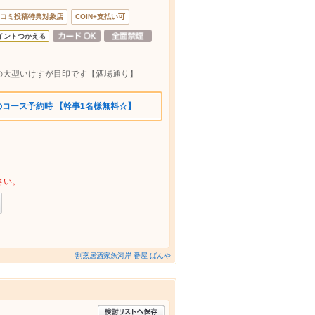
コミ投稿特典対象店
COIN+支払い可
イントつかえる
の大型いけすが目印です【酒場通り】
のコース予約時 【幹事1名様無料☆】
さい。
割烹居酒家魚河岸 番屋 ばんや