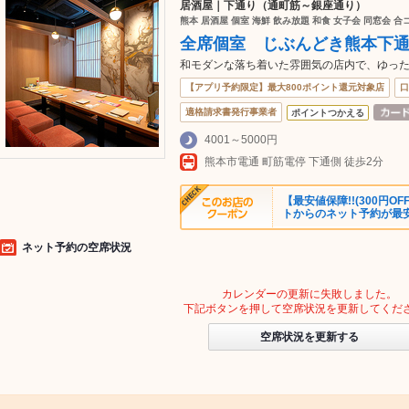
居酒屋｜下通り（通町筋～銀座通り）
熊本 居酒屋 個室 海鮮 飲み放題 和食 女子会 同窓会 合
全席個室 じぶんどき熊本下
和モダンな落ち着いた雰囲気の店内で、ゆっ
【アプリ予約限定】最大800ポイント還元対象店
口
適格請求書発行事業者
ポイントつかえる
4001～5000円
熊本市電通 町筋電停 下通側 徒歩2分
【最安値保障!!(300円
トからのネット予約が最
ネット予約の空席状況
カレンダーの更新に失敗しました。
下記ボタンを押して空席状況を更新してくだ
空席状況を更新する