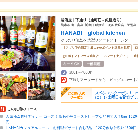
居酒屋｜下通り（通町筋～銀座通り）
熊本市 肉 宴会 誕生日 結婚式二次会 歓迎会 送別会
HANABI global kitchen
ゆったり個室＆.大型リゾートダイニング
【アプリ予約限定】最大800ポイント還元対象店
口
ポイントプラス対象店
スマート支払い可
適
3001～4000円
スペシャルクーポン！コー
に！！(土曜日＆貸切プラ
このお店のコース
人気No1超得ディナーIコース！黒毛和牛ローストビーフなど魅力の全8品【120分
円
HANABIカジュアルコース お料理デザート含む7品＋120分飲放付税込4500円