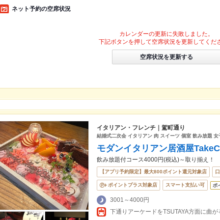
ネット予約の空席状況
カレンダーの更新に失敗しました。
下記ボタンを押して空席状況を更新してくだ
空席状況を更新する
イタリアン・フレンチ｜駕町通り
結婚式二次会 イタリアン 肉 スイーツ 個室 飲み放題 女
モダンイタリアン居酒屋TakeCh
飲み放題付コース4000円(税込)～取り揃え！
【アプリ予約限定】最大800ポイント還元対象店
口
ポイントプラス対象店
スマート支払い可
ポ
3001～4000円