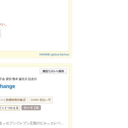
さい。
HANABI global kitchen
子会 貸切 熊本 誕生日 記念日
ange
コミ投稿特典対象店
COIN+支払い可
イントつかえる
下通りアーケードをTSUTAYA方面に曲がる→セブンイレブン正面のビル→エレベーターで9階へ【駕町通】