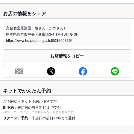
たばこ
お店の情報をシェア
禁煙・喫煙
全席喫煙可
完全個室居酒屋 亀さん（かめさん）
喫煙専用室
なし
熊本県熊本市中央区新市街3-4 TM-13ビル 3F
https://www.hotpepper.jp/strJ003560335/
※2020年4月1日～受動喫煙対策に関する法律が施行されています。正しい情報はお店へお問い
合わせください。
お店情報をコピー
お席
総席数
70席
最大宴会収
60人
容人数
ネットでかんたん予約
個室
あり
ご予約ならネット予約が便利です。
即予約
：来店日の当日21時まで受付
座敷
なし
※曜日、コースによって締切が異なる場合があります。
リクエスト予約
：来店日の前日17時まで受付
掘りごたつ
あり
カウンター
なし