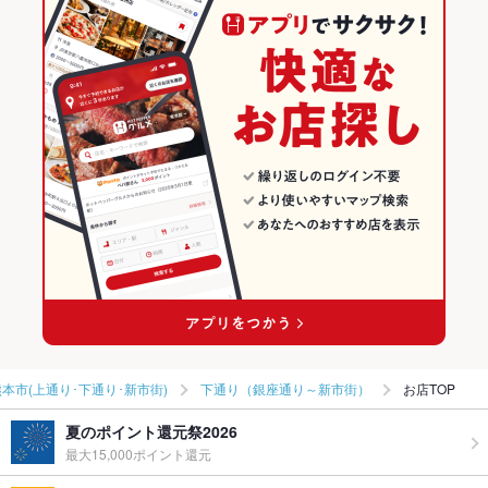
和食全般
熊本 × 居酒屋
熊本市(上通り･下通り･新市街)の居酒屋ランキング
お子様連れ
お子様連れ不可
熊本市(上通り･下通り･新市街) × 和食
熊本 × 和風
下通り（銀座通り～新市街）のグルメランキング
ウェディン
－
グパーティ
熊本市(上通り･下通り･新市街) × 和食全般
熊本 × 和食
下通り（銀座通り～新市街）の居酒屋ランキング
ー二次会
備考
－
辛島町駅 × 和食
熊本 × 和食全般
辛島町駅 × 和食全般
熊本市(上通り･下通り･新市街)
下通り（銀座通り～新市街）
お店TOP
夏のポイント還元祭2026
最大15,000ポイント還元