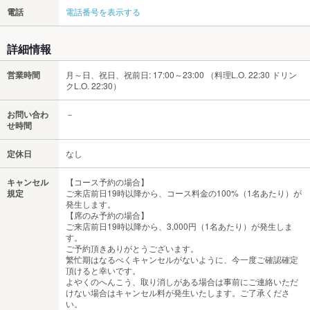
電話
電話番号を表示する
詳細情報
営業時間
月～日、祝日、祝前日: 17:00～23:00 （料理L.O. 22:30 ドリン
クL.O. 22:30）
お問い合わ
－
せ時間
定休日
なし
キャンセル
【コース予約の場合】
規定
ご来店前日19時以降から、コース料金の100%（1名あたり）が
発生します。
【席のみ予約の場合】
ご来店前日19時以降から、3,000円（1名あたり）が発生しま
す。
ご予約頂きありがとうございます。
繁忙期はなるべくキャンセルがないように、今一度ご確認確定
頂けると幸いです。
よやくのへんこう、取り消しがある場合は事前にご連絡いただ
けない場合はキャンセル料が発生いたします。ご了承くださ
い。