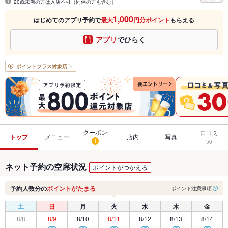
20歳未満の方は入店不可（同伴の方も含む）
1,000
はじめてのアプリ予約で
最大
円分ポイント
もらえる
アプリ
でひらく
ポイントプラス
対象店
クーポン
口コミ
トップ
メニュー
店内
写真
1
56
ネット予約の空席状況
ポイントがつかえる
予約人数分の
ポイントがたまる
ポイント注意事項
土
日
月
火
水
木
金
8/8
8/9
8/10
8/11
8/12
8/13
8/14