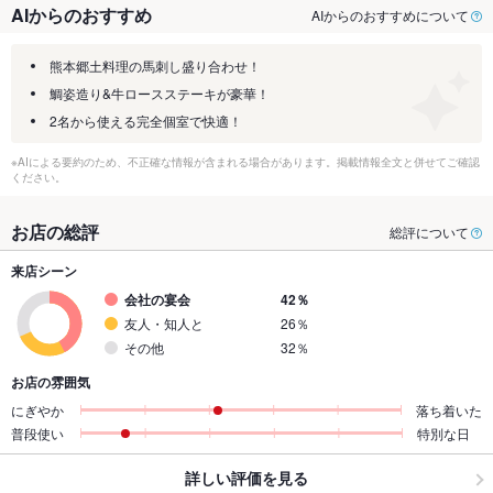
AIからのおすすめ
AIからのおすすめについて
熊本郷土料理の馬刺し盛り合わせ！
鯛姿造り&牛ロースステーキが豪華！
2名から使える完全個室で快適！
※AIによる要約のため、不正確な情報が含まれる場合があります。掲載情報全文と併せてご確認
ください。
お店の総評
総評について
来店シーン
会社の宴会
42％
友人・知人と
26％
その他
32％
お店の雰囲気
にぎやか
落ち着いた
普段使い
特別な日
詳しい評価を見る