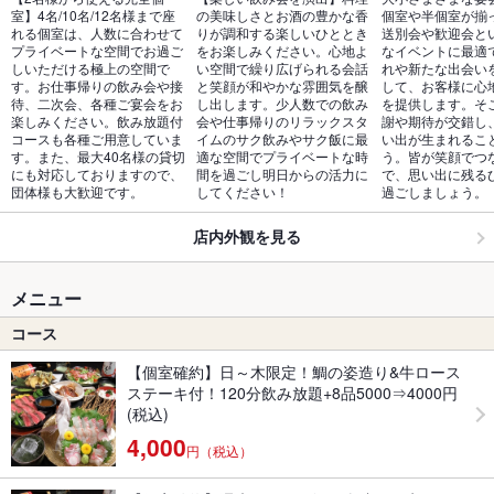
室】4名/10名/12名様まで座
の美味しさとお酒の豊かな香
個室や半個室が揃
れる個室は、人数に合わせて
りが調和する楽しいひととき
送別会や歓迎会と
プライベートな空間でお過ご
をお楽しみください。心地よ
なイベントに最適
しいただける極上の空間で
い空間で繰り広げられる会話
れや新たな出会い
す。お仕事帰りの飲み会や接
と笑顔が和やかな雰囲気を醸
して、お客様に心
待、二次会、各種ご宴会をお
し出します。少人数での飲み
を提供します。そ
楽しみください。飲み放題付
会や仕事帰りのリラックスタ
謝や期待が交錯し
コースも各種ご用意していま
イムのサク飲みやサク飯に最
い出が生まれるこ
す。また、最大40名様の貸切
適な空間でプライベートな時
う。皆が笑顔でつ
にも対応しておりますので、
間を過ごし明日からの活力に
で、思い出に残る
団体様も大歓迎です。
してください！
過ごしましょう。
店内外観を見る
メニュー
コース
【個室確約】日～木限定！鯛の姿造り&牛ロース
ステーキ付！120分飲み放題+8品5000⇒4000円
(税込)
4,000
円（税込）