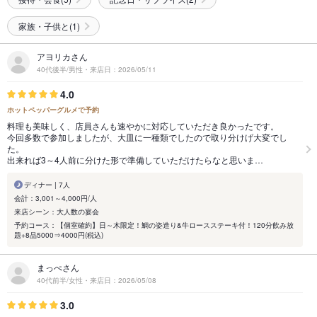
家族・子供と(1)
アヨリカさん
40代後半/男性・来店日：2026/05/11
4.0
ホットペッパーグルメで予約
料理も美味しく、店員さんも速やかに対応していただき良かったです。
今回多数で参加しましたが、大皿に一種類でしたので取り分けげ大変でし
た。
出来れば3～4人前に分けた形で準備していただけたらなと思いま…
ディナー | 7人
会計：3,001～4,000円/人
来店シーン：大人数の宴会
予約コース：【個室確約】日～木限定！鯛の姿造り&牛ロースステーキ付！120分飲み放
題+8品5000⇒4000円(税込)
まっぺさん
40代前半/女性・来店日：2026/05/08
3.0