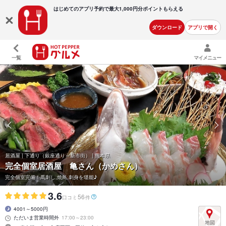
はじめてのアプリ予約で最大
1,000円分ポイントもらえる
ダウンロード
アプリで開く
一覧
マイメニュー
居酒屋 | 下通り（銀座通り～新市街） | 熊本県
完全個室居酒屋 亀さん（かめさん）
完全個室完備！馬刺し,焼鳥,刺身を堪能♪
3.6
56
口コミ
件
4001～5000円
ただいま営業時間外
17:00～23:00