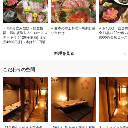
＜120分飲み放題＞鮮度抜
≪熊本の郷土料理≫馬刺し盛
≪お1人様一皿会
群！鯛の姿造り＆牛ロースス
り合わせ
全11品+120分飲
テーキ付！120分[飲放]+全8
8000円会席コース
品4500円(日～木は500円引)
料理を見る
こだわりの空間
【2名様から使える完全個
【楽しい飲み会を演出】料理
大小さまざまな宴