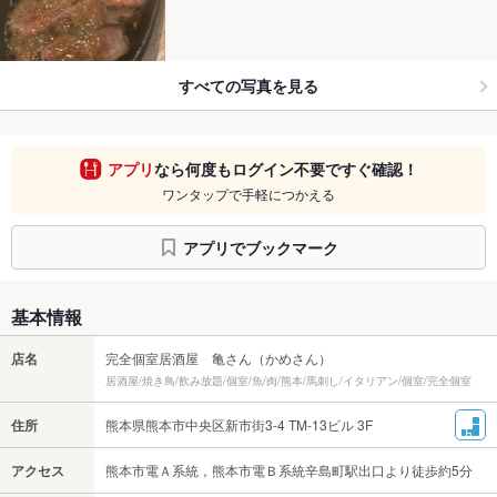
すべての写真を見る
アプリ
なら何度もログイン不要ですぐ確認！
ワンタップで手軽につかえる
アプリでブックマーク
基本情報
店名
完全個室居酒屋 亀さん（かめさん）
居酒屋/焼き鳥/飲み放題/個室/魚/肉/熊本/馬刺し/イタリアン/個室/完全個室
住所
熊本県熊本市中央区新市街3-4 TM-13ビル 3F
アクセス
熊本市電Ａ系統，熊本市電Ｂ系統辛島町駅出口より徒歩約5分