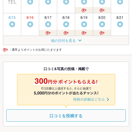
TEL
◎
◎
◎
◎
◎
◎
8/15
8/16
8/17
8/18
8/19
8/20
8/21
◎
◎
◎
◎
◎
◎
◎
8/22
8/23
8/24
8/25
8/26
8/27
8/28
他の日付を見る
◎
◎
◎
◎
◎
◎
◎
：通常よりポイントがお得にたまります
8/29
8/30
8/31
9/1
9/2
9/3
9/4
口コミ&写真の投稿・掲載で
◎
◎
◎
◎
◎
◎
◎
9/5
9/6
9/7
9/8
9/9
9/10
9/11
◎
◎
◎
◎
◎
◎
◎
口コミを投稿する