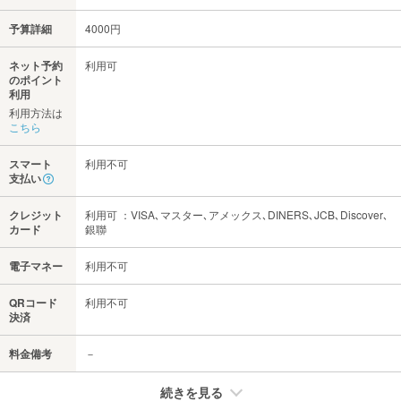
予算詳細
4000円
ネット予約
利用可
のポイント
利用
利用方法は
こちら
スマート
利用不可
支払い
クレジット
利用可 ：VISA､マスター､アメックス､DINERS､JCB､Discover､
カード
銀聯
電子マネー
利用不可
QRコード
利用不可
決済
料金備考
－
続きを見る