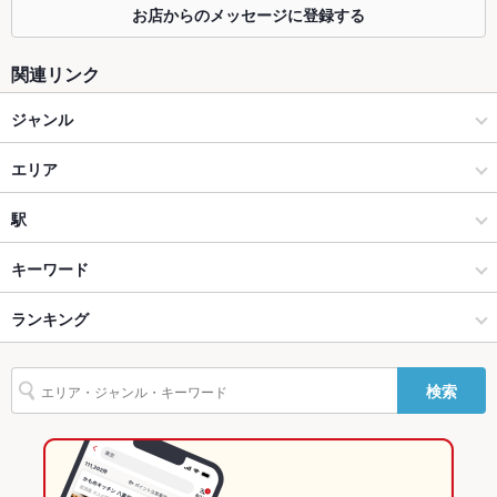
お店からのメッセージに登録する
ソファー
なし
関連リンク
テラス席
なし
ジャンル
貸切
貸切可
居酒屋
エリア
設備
Wi-Fi
未確認
和風
下通り（銀座通り～新市街）
駅
バリアフリ
なし
熊本市(上通り･下通り･新市街) × 居酒屋
下通り（銀座通り～新市街） × 居酒屋
辛島町駅
キーワード
ー
熊本市(上通り･下通り･新市街) × 和風
下通り（銀座通り～新市街） × 和風
熊本駅
ランキング
手羽先
からあげ
お茶漬け
馬刺し
エビ料理
カキ料理・オイスター
駐車場
なし
カニ料理
刺身
フライドポテト
ソーセージ
海鮮丼
ちらし寿司
その他設備
－
辛島町駅 × 居酒屋
下通り（銀座通り～新市街） × 和食
花畑町駅
熊本のグルメランキング
検索
すき焼き
天ぷら
つくね
地鶏
もつ鍋
ステーキ
グラタン
その他
辛島町駅 × 和風
下通り（銀座通り～新市街） × 和食全般
熊本の居酒屋ランキング
フォアグラ
パスタ
ボロネーゼ
生パスタ
ピザ
餃子
デザート
飲み放題
なし
和食
熊本
熊本市(上通り･下通り･新市街)のグルメランキング
アヒージョ
生ハム
馬肉
食べ放題
なし