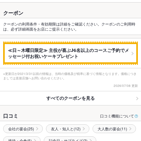
クーポン
クーポンの利用条件・有効期限は詳細をご確認ください。クーポンのご利用時
は、必ず詳細画面をお店にご提示ください。
≪日～木曜日限定≫ 主役が喜ぶ♪6名以上のコースご予約でメ
ッセージ付お祝いケーキプレゼント
※更新日が2021/3/31以前の情報は、当時の価格及び税率に基づく情報となります。価格につき
ましては直接店舗へお問い合わせください。
2026/07/08 更新
すべてのクーポンを見る
口コミ
口コミ機能について
会社の宴会(25)
友人・知人と(12)
大人数の宴会(11)
接待・会食(5)
記念日・サプライズ(2)