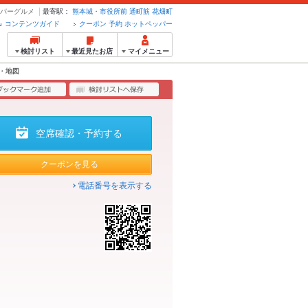
ッパーグルメ
最寄駅：
熊本城・市役所前
通町筋
花畑町
コンテンツガイド
クーポン 予約 ホットペッパー
検討リスト
最近見たお店
マイメニュー
・地図
空席確認・予約する
クーポンを見る
電話番号を表示する