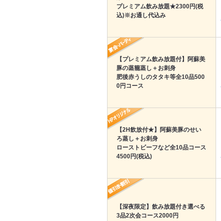
プレミアム飲み放題★2300円(税
込)※お通し代込み
【プレミアム飲み放題付】阿蘇美
豚の蒸籠蒸し＋お刺身
肥後赤うしのタタキ等全10品500
0円コース
【2H飲放付★】阿蘇美豚のせい
ろ蒸し＋お刺身
ローストビーフなど全10品コース
4500円(税込)
【深夜限定】飲み放題付き選べる
3品2次会コース2000円