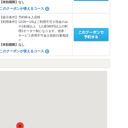
【有効期限】
なし
このクーポンが使えるコース
【提示条件】
予約時＆入店時
【利用条件】
12/26ー1/5はご利用不可※現金のみ
※2名様以上 1人様380円以上の料
理2オーダー制になります。他券・
サービス併用不可金土祝前日要相談
ー
【有効期限】
なし
このクーポンが使えるコース