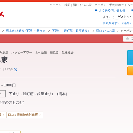
クーポン・地図 | 酒灯 ひふみ家 - クーポン・予約のホットペ
よくある問い合わせ
ようこそ、
さん
ゲスト
会員登録する（無料）
本
熊本市(上通り･下通り･新市街)
下通り（通町筋～銀座通り）
酒灯 ひふみ家
クーポン
飲み放題 ハッピーアワー 食べ放題 昼飲み 歓送迎会
み家
コミ217件
1～1000円
下通り（通町筋～銀座通り）
（
熊本
）
ア
同伴の方も含む）
店
口コミ投稿特典対象店