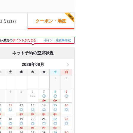
コミ
クーポン・地図
(
217
)
ポイント注意事項
約人数分の
ポイントがたまる
ネット予約の空席状況
2026年08月
月
火
水
木
金
土
日
1
2
3
4
5
6
7
8
9
TEL
◎
◎
◎
0
11
12
13
14
15
16
◎
◎
◎
◎
◎
◎
◎
7
18
19
20
21
22
23
◎
◎
◎
◎
◎
◎
◎
4
25
26
27
28
29
30