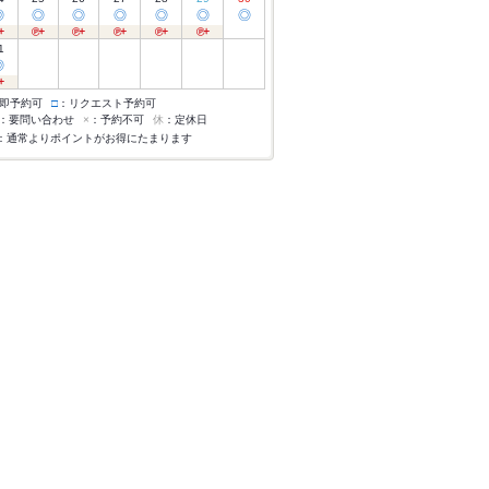
◎
◎
◎
◎
◎
◎
◎
1
◎
即予約可
□
：リクエスト予約可
：要問い合わせ
×
：予約不可
休
：定休日
：通常よりポイントがお得にたまります