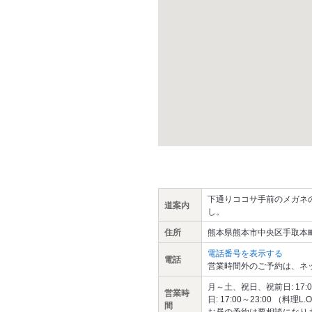
下通りココサ手前のメガネ
道案内
し。
住所
熊本県熊本市中央区手取本町4
電話番号を表示する
電話
営業時間外のご予約は、ネ
月～土、祝日、祝前日: 17:00～
営業時
日: 17:00～23:00 （料理L.O
間