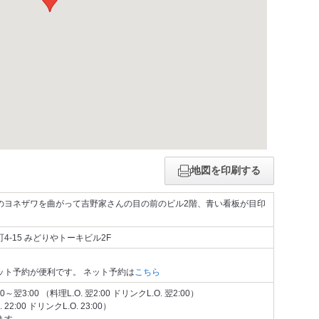
地図を印刷する
のヨネザワを曲がって吉野家さんの目の前のビル2階、青い看板が目印
-15 みどりやトーキビル2F
ット予約が便利です。 ネット予約は
こちら
翌3:00 （料理L.O. 翌2:00 ドリンクL.O. 翌2:00）
. 22:00 ドリンクL.O. 23:00）