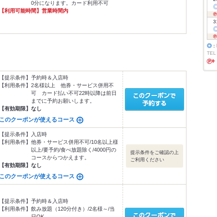
0分になります。カード利用不可
【利用可能時間】
営業時間内
3
◎
：
TEL
【提示条件】
予約時＆入店時
【利用条件】
2名様以上 他券・サービス併用不
可 カード払い不可22時以降は前日
までに予約お願いします。
【有効期限】
なし
このクーポンが使えるコース
【提示条件】
入店時
【利用条件】
他券・サービス併用不可/10名以上様
以上/要予約/食べ放題除く/4000円の
提示条件をご確認の上
コースからつかえます。
ご利用ください
【有効期限】
なし
このクーポンが使えるコース
【提示条件】
予約時＆入店時
【利用条件】
飲み放題（120分付き）/2名様～/当
日OK