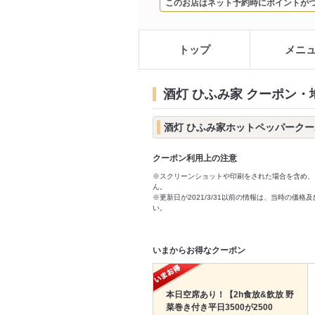
このお店はネット予約時にポイントが
トップ
メニ
酒灯 ひふみ家 クーポン・
酒灯 ひふみ家ホットペッパーク
クーポン利用上の注意
※スクリーンショットや印刷をされた場合を含め、
ん。
※更新日が2021/3/31以前の情報は、当時の
い。
いまからお得なクーポン
本日空席あり！【2h食放&飲放 野
菜巻き付き平日3500が2500