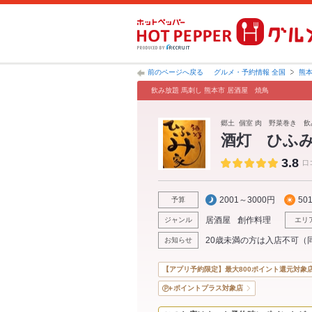
前のページへ戻る
グルメ・予約情報 全国
熊
飲み放題 馬刺し 熊本市 居酒屋 焼鳥
郷土 個室 肉 野菜巻き 
酒灯 ひふ
3.8
口
2001～3000円
50
予算
居酒屋
創作料理
ジャンル
エリ
20歳未満の方は入店不可（
お知らせ
【アプリ予約限定】最大800ポイント還元対象
ポイントプラス対象店