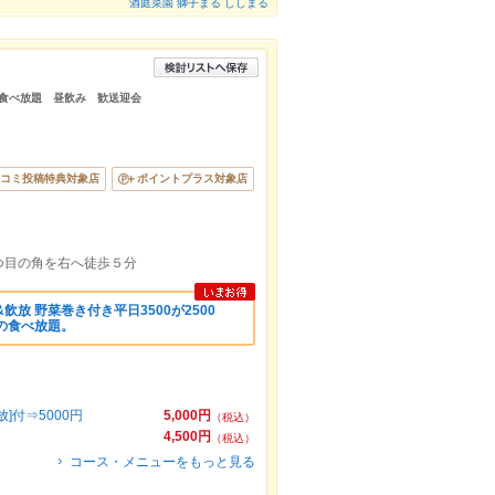
酒庭菜園 獅子まる ししまる
 食べ放題 昼飲み 歓送迎会
コミ投稿特典対象店
ポイントプラス対象店
つ目の角を右へ徒歩５分
飲放 野菜巻き付き平日3500が2500
の食べ放題。
]付⇒5000円
5,000円
（税込）
4,500円
（税込）
コース・メニューをもっと見る