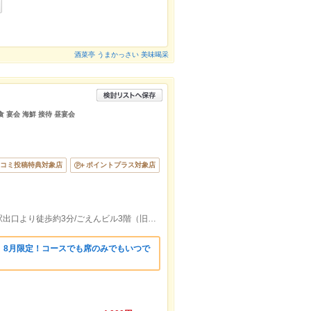
酒菜亭 うまかっさい 美味喝采
食 宴会 海鮮 接待 昼宴会
コミ投稿特典対象店
ポイントプラス対象店
熊本市電Ａ系統，熊本市電Ｂ系統通町筋駅出口より徒歩約3分/ごえんビル3階（旧：みどりやトーキビル）
】8月限定！コースでも席のみでもいつで