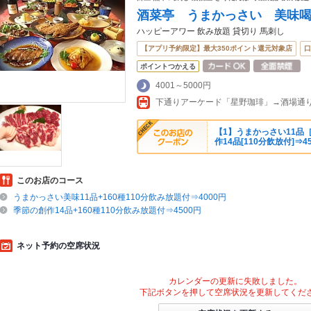
酒菜亭 うまかっさい 美味
ハッピーアワー 飲み放題 貸切り 馬刺し
【アプリ予約限定】最大350ポイント還元対象店
口
ポイントつかえる
4001～5000円
【1】うまかっさい11品［
作14品[110分飲放付]⇒4
このお店のコース
うまかっさい美味11品+160種110分飲み放題付⇒4000円
季節の創作14品+160種110分飲み放題付⇒4500円
ネット予約の空席状況
カレンダーの更新に失敗しました。
下記ボタンを押して空席状況を更新してくだ