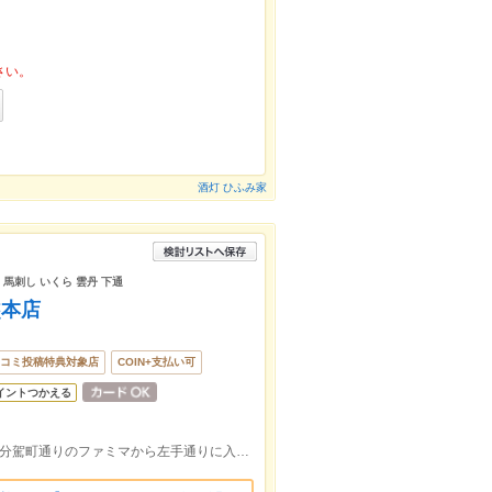
さい。
酒灯 ひふみ家
 馬刺し いくら 雲丹 下通
熊本店
コミ投稿特典対象店
COIN+支払い可
イントつかえる
ドコモ下通店から相撲町通り入って徒歩2分駕町通りのファミマから左手通りに入り徒歩2分