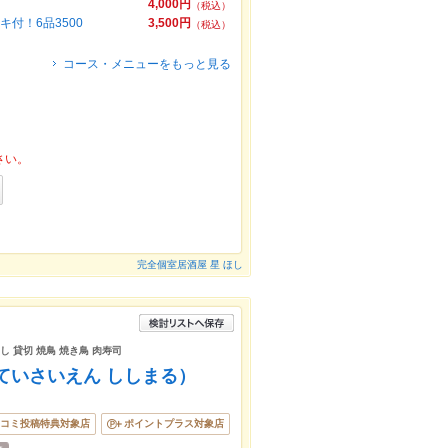
4,000円
（税込）
付！6品3500
3,500円
（税込）
コース・メニューをもっと見る
さい。
完全個室居酒屋 星 ほし
し 貸切 焼鳥 焼き鳥 肉寿司
ていさいえん ししまる）
コミ投稿特典対象店
ポイントプラス対象店