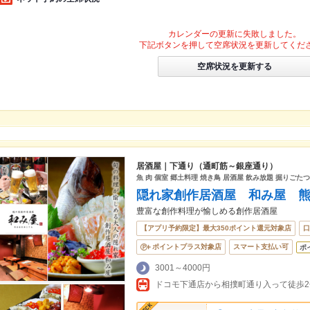
カレンダーの更新に失敗しました。
下記ボタンを押して空席状況を更新してくだ
空席状況を更新する
居酒屋｜下通り（通町筋～銀座通り）
魚 肉 個室 郷土料理 焼き鳥 居酒屋 飲み放題 掘りごたつ
隠れ家創作居酒屋 和み屋 
豊富な創作料理が愉しめる創作居酒屋
【アプリ予約限定】最大350ポイント還元対象店
口
ポイントプラス対象店
スマート支払い可
ポ
3001～4000円