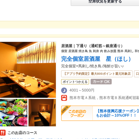
空席状況を更新する
居酒屋｜下通り（通町筋～銀座通り）
個室 居酒屋 焼き鳥 魚 刺身 肉 飲み放題 熊本 馬刺し 和
完全個室居酒屋 星（ほし）
完全個室×馬刺し/焼き鳥./海鮮が旨い♪
【アプリ予約限定】最大800ポイント還元対象店
口
ポイントつかえる
4001～5000円
【熊本復興応援クーポン
もお会計～10%OFF！！
このお店のコース