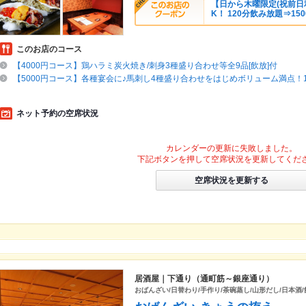
【日から木曜限定(祝前日
K！ 120分飲み放題⇒15
このお店のコース
【4000円コース】鶏ハラミ炭火焼き/刺身3種盛り合わせ等全9品[飲放]付
【5000円コース】各種宴会に♪馬刺し4種盛り合わせをはじめボリューム満点！10
ネット予約の空席状況
カレンダーの更新に失敗しました。
下記ボタンを押して空席状況を更新してくだ
空席状況を更新する
居酒屋｜下通り（通町筋～銀座通り）
おばんざい/日替わり/手作り/茶碗蒸し/山形だし/日本酒/