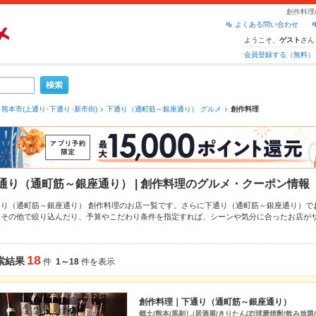
創作料理
よくある問い合わせ
ようこそ、
さん
ゲスト
会員登録する（無料）
熊本市(上通り･下通り･新市街)
下通り（通町筋～銀座通り） グルメ
創作料理
通り（通町筋～銀座通り） | 創作料理のグルメ・クーポン情報
通り（通町筋～銀座通り） 創作料理のお店一覧です。さらに下通り（通町筋～銀座通り）
・その他
で絞り込んだり、予算やこだわり条件を指定すれば、シーンや気分に合ったお店が
なクーポンはもちろん、こだわりメニューや季節のおすすめ料理など、お店の最新情報をご紹
ト予約が使えるお店も拡大中です。友達どうしの飲み会にも、会社の宴会にも、デートやパ
利用ください。
18
索結果
件
1～18
件を表示
創作料理｜下通り（通町筋～銀座通り）
郷土/熊本/馬刺し/居酒屋/きりたんぽ/球磨焼酎/飲み放題/