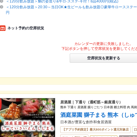
＜120分飲み放題＞鯛の姿造り&牛ロ-スステ-キ付！8品4000円(税込)
＜120分飲み放題＞20:30～当日OK★生ビールも飲み放題◎豪華牛ロースステーキ
円
ネット予約の空席状況
カレンダーの更新に失敗しました。
下記ボタンを押して空席状況を更新してくだ
空席状況を更新する
居酒屋｜下通り（通町筋～銀座通り）
熊本 下通り 居酒屋 掘りごたつ 日本酒 郷土料理 肉 馬刺
酒庭菜園 獅子まる 熊本（しゅ
日本酒が豊富な創作和食居酒屋
【アプリ予約限定】最大800ポイント還元対象店
口