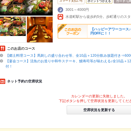
スマート支払い可
ポイントつかえる
3001～4000円
水道町駅から徒歩約5分。歩町通りのス
【ハッピーアワーコース♪
円OFFに！！
このお店のコース
【郷土料理コース】馬刺しの盛り合わせ等、全10品＋120分飲み放題付き⇒6000
【宴会コース】活魚のお造りや和牛ステーキ、鰻寿司等が味わえる♪全10品＋1
付！
ネット予約の空席状況
カレンダーの更新に失敗しました。
下記ボタンを押して空席状況を更新してくだ
空席状況を更新する