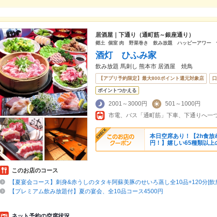
居酒屋｜下通り（通町筋～銀座通り）
郷土 個室 肉 野菜巻き 飲み放題 ハッピーアワー
酒灯 ひふみ家
飲み放題 馬刺し 熊本市 居酒屋 焼鳥
【アプリ予約限定】最大800ポイント還元対象店
口
ポイントつかえる
2001～3000円
501～1000円
市電、バス「通町筋」下車、下通りへ一
本日空席あり！【2h食放&
円！】嬉しい65種類以上
このお店のコース
【夏宴会コース】刺身&赤うしのタタキ阿蘇美豚のせいろ蒸し全10品+120分[飲放
【プレミアム飲み放題付】夏の宴会、全10品コース4500円
ネット予約の空席状況