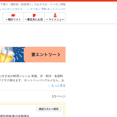
/下通り（通町筋～銀座通り）のおすすめ・クーポン情報
コンテンツガイド
クーポン 予約 ホットペッパー
検討リスト
最近見たお店
マイメニュー
でおすすめの料理ジャンル
和風
、
洋・和洋・各国料
サクサク探せます。ホットペッパーグルメなら、お
介しているので安心！24時間使える簡単便利なネ
もっと見る
ーティーにもお得に便利にホットペッパーグルメを
1/1ページ
貸切/和食/宴/日本酒/宴会