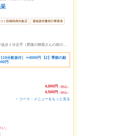
喝采
コミ投稿特典対象店
適格請求書発行事業者
下通りアーケード「星野珈琲」→酒場通り徒歩１分左手（肥後の陣屋さんの前のビル奥）
110分飲放付］⇒4000円 【2】季節の創
500円
4,000円
（税込）
4,500円
（税込）
コース・メニューをもっと見る
さい。