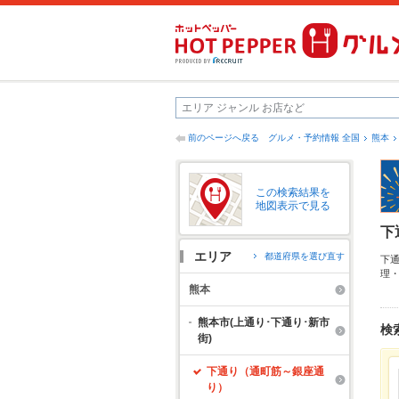
前のページへ戻る
グルメ・予約情報 全国
熊本
この検索結果を
地図表示で見る
下
エリア
都道府県を選び直す
下
理
得
熊本
ッ
ご
熊本市(上通り･下通り･新市
検
街)
下通り（通町筋～銀座通
り）