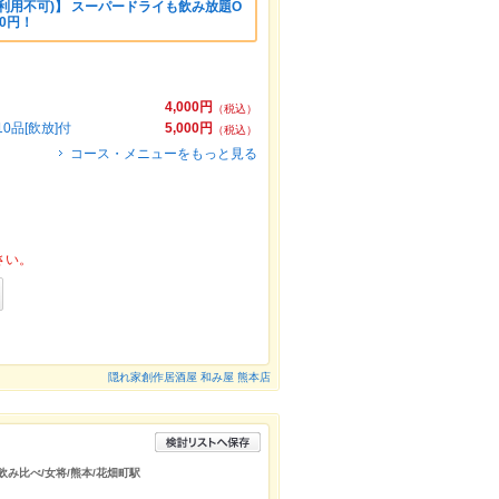
利用不可)】 スーパードライも飲み放題O
00円！
4,000円
（税込）
品[飲放]付
5,000円
（税込）
コース・メニューをもっと見る
さい。
隠れ家創作居酒屋 和み屋 熊本店
飲み比べ/女将/熊本/花畑町駅