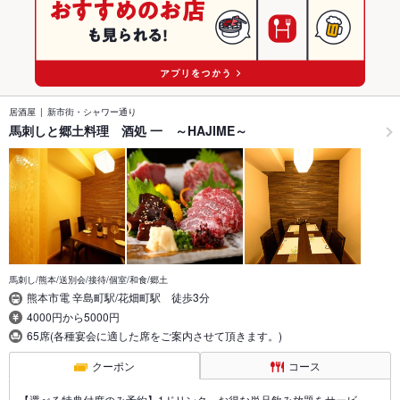
居酒屋
新市街・シャワー通り
馬刺しと郷土料理 酒処 一 ～HAJIME～
馬刺し/熊本/送別会/接待/個室/和食/郷土
熊本市電 辛島町駅/花畑町駅 徒歩3分
4000円から5000円
65席(各種宴会に適した席をご案内させて頂きます。)
クーポン
コース
【選べる特典付席のみ予約】1ドリンク、お得な単品飲み放題をサービ