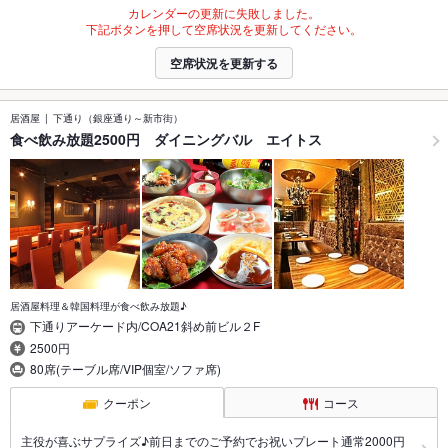
カレンダーの更新に失敗しました。
下記ボタンを押して空席状況を更新してください。
空席状況を更新する
居酒屋
下通り（銀座通り～新市街）
食べ飲み放題2500円 ダイニングバル エイトス
居酒屋料理＆韓国料理が食べ飲み放題♪
下通りアーケード内/COA21斜め前ビル２F
2500円
80席(テーブル席/VIP個室/ソファ席)
クーポン
コース
主役が喜ぶサプライズ♪前日までのご予約でお祝いプレート通常2000円