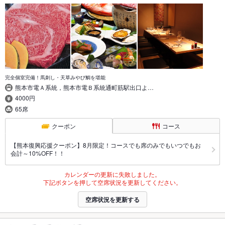
完全個室完備！馬刺し・天草みやび鯛を堪能
熊本市電Ａ系統，熊本市電Ｂ系統通町筋駅出口よ…
4000円
65席
クーポン
コース
【熊本復興応援クーポン】8月限定！コースでも席のみでもいつでもお
会計～10%OFF！！
カレンダーの更新に失敗しました。
下記ボタンを押して空席状況を更新してください。
空席状況を更新する