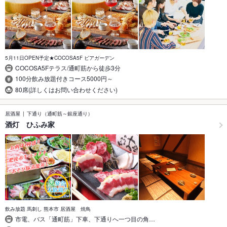
5月11日OPEN予定★COCOSA5F ビアガーデン
COCOSA5Fテラス/通町筋から徒歩3分
100分飲み放題付きコース5000円～
80席(詳しくはお問い合わせください)
居酒屋
下通り（通町筋～銀座通り）
酒灯 ひふみ家
飲み放題 馬刺し 熊本市 居酒屋 焼鳥
市電、バス「通町筋」下車、下通りへ一つ目の角…