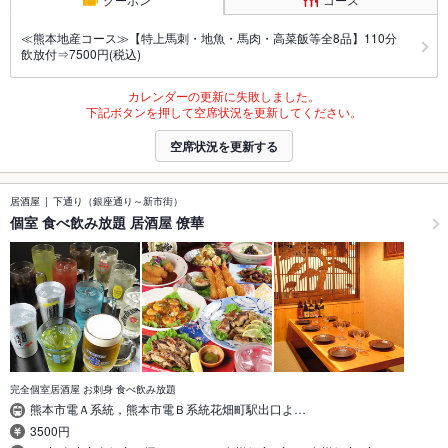
≪熊本地産コース≫【特上馬刺・地魚・馬肉・高菜飯等全8品】110分
飲放付⇒7500円(税込)
カレンダーの更新に失敗しました。
下記ボタンを押して空席状況を更新してください。
空席状況を更新する
居酒屋
下通り（銀座通り～新市街）
個室 食べ飲み放題 居酒屋 僚華
完全個室居酒屋 お刺身 食べ飲み放題
熊本市電Ａ系統，熊本市電Ｂ系統花畑町駅出口よ…
3500円