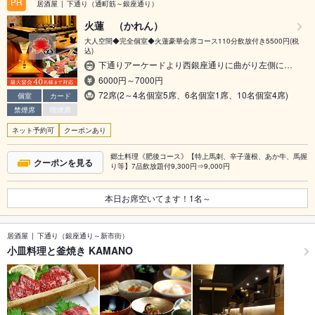
PR
居酒屋
下通り（通町筋～銀座通り）
火蓮 （かれん）
大人空間◆完全個室◆火蓮豪華会席コース110分飲放付き5500円(税
込)
下通りアーケードより西銀座通りに曲がり左側に…
6000円～7000円
72席(2～4名個室5席、6名個室1席、10名個室4席)
個室
カード
禁煙席
喫煙席
ネット予約可
クーポンあり
郷土料理《肥後コース》【特上馬刺、辛子蓮根、あか牛、馬握
クーポンを見る
り等】7品飲放題付9,300円⇒9,000円
本日お席空いてます！
1
名～
居酒屋
下通り（銀座通り～新市街）
小皿料理と釜焼き KAMANO