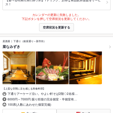
ス！
カレンダーの更新に失敗しました。
下記ボタンを押して空席状況を更新してください。
空席状況を更新する
居酒屋
下通り（銀座通り～新市街）
菜なみずき
【上質な空間に京を感じる和食料理】
下通りアーケード沿い。やよい軒そば2階◇2名様…
6000円～7000円 掘り炬燵の完全個室・半個室有…
100席(人数にあわせた個室完備)
クーポン
コース