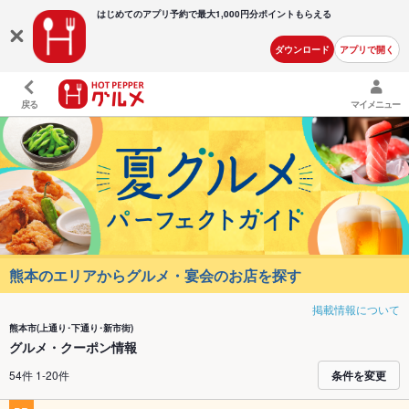
はじめてのアプリ予約で最大
1,000円分ポイントもらえる
ダウンロード
アプリで開く
戻る
マイメニュー
熊本のエリアからグルメ・宴会のお店を探す
掲載情報について
熊本市(上通り･下通り･新市街)
グルメ・クーポン情報
54件 1-20件
条件を変更