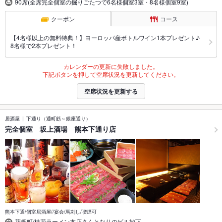
90席(全席完全個室の掘りごたつで6名様個室3室・8名様個室9室)
クーポン
コース
【4名様以上の無料特典！】ヨーロッパ産ボトルワイン1本プレゼント♪
8名様で2本プレゼント！
カレンダーの更新に失敗しました。
下記ボタンを押して空席状況を更新してください。
空席状況を更新する
居酒屋
下通り（通町筋～銀座通り）
完全個室 坂上酒場 熊本下通り店
熊本下通/個室居酒屋//宴会/馬刺し/喫煙可
花畑町/桂花ラーメン本店さんとなりのビル地下…