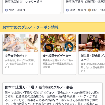
居酒屋/新市街・シャワー通り
居酒屋/下通り（通町筋～銀座
4001～5000円
3001～4000円
3001～400
おすすめのグルメ・クーポン情報
女子会完全ガイド
食べ放題ナビゲーター
誕生日・記念日プ
ュース
女子会向けサービスが充実し
焼肉食べ放題やスイーツ食べ
ているお得なお店がいっぱ
放題など食べ放題お店探しの
誕生日や記念日のお祝
い！
決定版！
用したいお店を徹底リ
チ！
熊本市(上通り･下通り･新市街)のグルメ・宴会
熊本市(上通り･下通り･新市街)でグルメ・宴会におすすめの居酒屋やお店を
ご紹介。飲み放題の居酒屋の他、焼肉屋やお好み焼き屋、パーティができ
るカラオケなど、幹事さん必見のお得なクーポンが使える店舗情報が満載
です。食べ放題などこだわり条件からの検索もできます。忙しい幹事さん