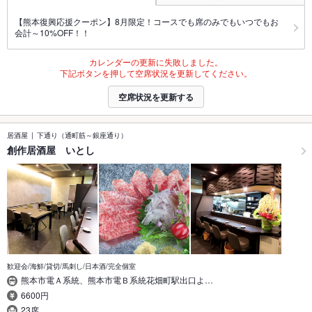
【熊本復興応援クーポン】8月限定！コースでも席のみでもいつでもお
会計～10%OFF！！
カレンダーの更新に失敗しました。
下記ボタンを押して空席状況を更新してください。
空席状況を更新する
居酒屋
下通り（通町筋～銀座通り）
創作居酒屋 いとし
歓迎会/海鮮/貸切/馬刺し/日本酒/完全個室
熊本市電Ａ系統、熊本市電Ｂ系統花畑町駅出口よ…
6600円
23席