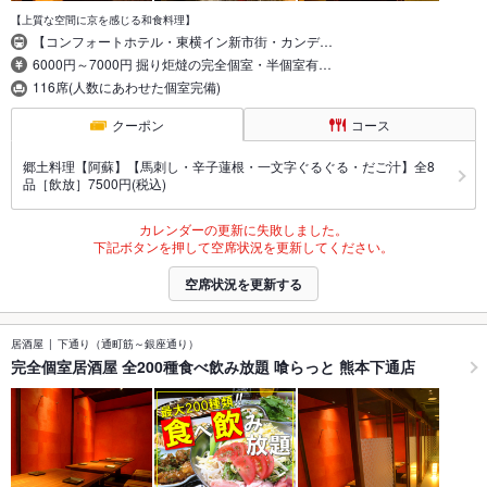
【上質な空間に京を感じる和食料理】
【コンフォートホテル・東横イン新市街・カンデ…
6000円～7000円 掘り炬燵の完全個室・半個室有…
116席(人数にあわせた個室完備)
クーポン
コース
郷土料理【阿蘇】【馬刺し・辛子蓮根・一文字ぐるぐる・だご汁】全8
品［飲放］7500円(税込)
カレンダーの更新に失敗しました。
下記ボタンを押して空席状況を更新してください。
空席状況を更新する
居酒屋
下通り（通町筋～銀座通り）
完全個室居酒屋 全200種食べ飲み放題 喰らっと 熊本下通店