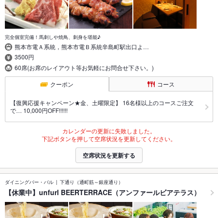
完全個室完備！馬刺しや焼鳥、刺身を堪能♪
熊本市電Ａ系統，熊本市電Ｂ系統辛島町駅出口よ…
3500円
60席(お席のレイアウト等お気軽にお問合せ下さい。)
クーポン
コース
【復興応援キャンペーン★金、土曜限定】 16名様以上のコースご注文
で… 10,000円OFF!!!!!!
カレンダーの更新に失敗しました。
下記ボタンを押して空席状況を更新してください。
空席状況を更新する
ダイニングバー・バル
下通り（通町筋～銀座通り）
【休業中】unfurl BEERTERRACE（アンファールビアテラス）