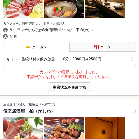
カウンターと個室で楽しむ小皿料理と窯焼き
サクラマチから徒歩3分/繁華街の中心 下通から…
45席
クーポン
コース
キリン一番絞り付き飲み放題 110分 3080円→2500円
カレンダーの更新に失敗しました。
下記ボタンを押して空席状況を更新してください。
空席状況を更新する
居酒屋
下通り（銀座通り～新市街）
個室居酒屋 柏（かしわ）