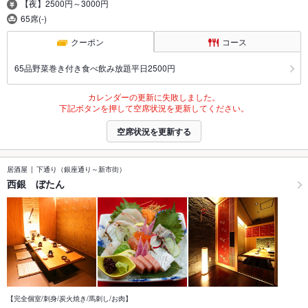
【夜】2500円～3000円
65席(-)
クーポン
コース
65品野菜巻き付き食べ飲み放題平日2500円
カレンダーの更新に失敗しました。
下記ボタンを押して空席状況を更新してください。
空席状況を更新する
居酒屋
下通り（銀座通り～新市街）
西銀 ぼたん
【完全個室/刺身/炭火焼き/馬刺し/お肉】