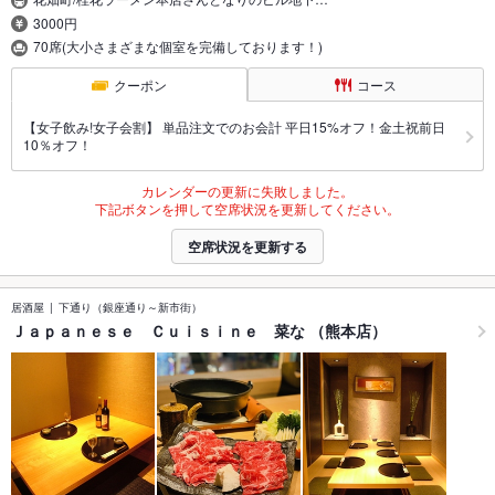
3000円
70席(大小さまざまな個室を完備しております！)
クーポン
コース
【女子飲み!女子会割】 単品注文でのお会計 平日15%オフ！金土祝前日
10％オフ！
カレンダーの更新に失敗しました。
下記ボタンを押して空席状況を更新してください。
空席状況を更新する
居酒屋
下通り（銀座通り～新市街）
Ｊａｐａｎｅｓｅ Ｃｕｉｓｉｎｅ 菜な （熊本店）