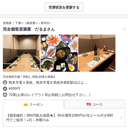
空席状況を更新する
居酒屋
下通り（銀座通り～新市街）
完全個室居酒屋 だるまさん
完全個室完備！馬刺し,焼鳥,刺身を堪能♪
熊本市電Ａ系統，熊本市電Ｂ系統辛島町駅出口よ…
4000円
70席(お席のレイアウト等お気軽にお問合せ下さい。)
クーポン
コース
【個室確約！980円飲み放題★】 90分通常2380円が生ビール付き980
円でご提供！※日～木曜のみ