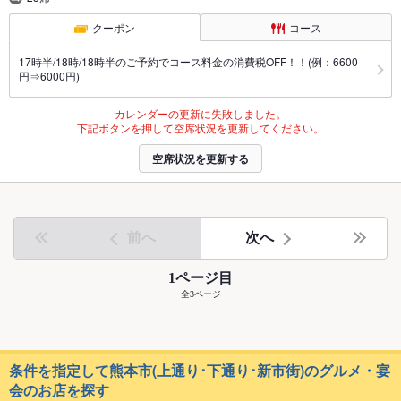
クーポン
コース
17時半/18時/18時半のご予約でコース料金の消費税OFF！！(例：6600
円⇒6000円)
カレンダーの更新に失敗しました。
下記ボタンを押して空席状況を更新してください。
空席状況を更新する
前へ
次へ
1ページ目
全3ページ
条件を指定して熊本市(上通り･下通り･新市街)のグルメ・宴
会のお店を探す