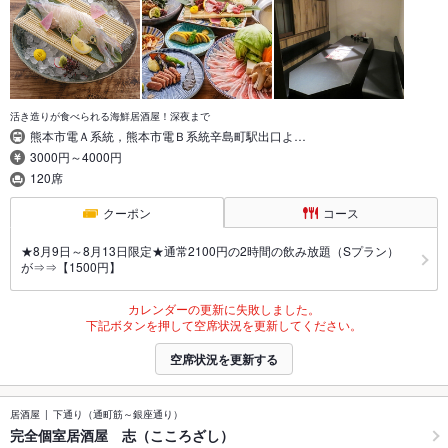
活き造りが食べられる海鮮居酒屋！深夜まで
熊本市電Ａ系統，熊本市電Ｂ系統辛島町駅出口よ…
3000円～4000円
120席
クーポン
コース
★8月9日～8月13日限定★通常2100円の2時間の飲み放題（Sプラン）
が⇒⇒【1500円】
カレンダーの更新に失敗しました。
下記ボタンを押して空席状況を更新してください。
空席状況を更新する
居酒屋
下通り（通町筋～銀座通り）
完全個室居酒屋 志（こころざし）