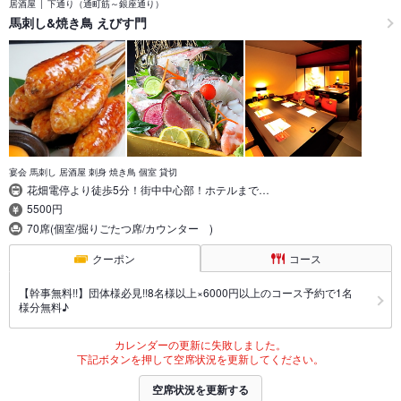
居酒屋
下通り（通町筋～銀座通り）
馬刺し&焼き鳥 えびす門
宴会 馬刺し 居酒屋 刺身 焼き鳥 個室 貸切
花畑電停より徒歩5分！街中中心部！ホテルまで…
5500円
70席(個室/掘りごたつ席/カウンター )
クーポン
コース
【幹事無料!!】団体様必見!!8名様以上×6000円以上のコース予約で1名
様分無料♪
カレンダーの更新に失敗しました。
下記ボタンを押して空席状況を更新してください。
空席状況を更新する