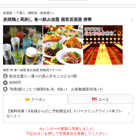
居酒屋
下通り（通町筋～銀座通り）
炭焼鶏と馬刺し 食べ飲み放題 個室居酒屋 僚華
個室 肉 食べ放題 飲み放題 鉄板焼ステーキ
銀杏北通り／通りの真ん中モニカビル1階
4000円
78席(掘りごたつ個室6名×8、8名×1、お座敷個室20名×1)
クーポン
コース
【無料特典！6名様からのご予約限定♪】スパークリングワイン1本プレ
ゼント！
カレンダーの更新に失敗しました。
下記ボタンを押して空席状況を更新してください。