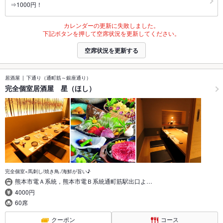
⇒1000円！
カレンダーの更新に失敗しました。
下記ボタンを押して空席状況を更新してください。
空席状況を更新する
居酒屋
下通り（通町筋～銀座通り）
完全個室居酒屋 星（ほし）
完全個室×馬刺し/焼き鳥./海鮮が旨い♪
熊本市電Ａ系統，熊本市電Ｂ系統通町筋駅出口よ…
4000円
60席
クーポン
コース