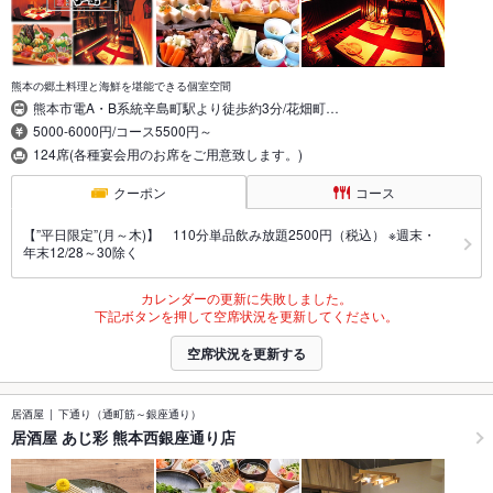
熊本の郷土料理と海鮮を堪能できる個室空間
熊本市電A・B系統辛島町駅より徒歩約3分/花畑町…
5000-6000円/コース5500円～
124席(各種宴会用のお席をご用意致します。)
クーポン
コース
【”平日限定”(月～木)】 110分単品飲み放題2500円（税込） ※週末・
年末12/28～30除く
カレンダーの更新に失敗しました。
下記ボタンを押して空席状況を更新してください。
空席状況を更新する
居酒屋
下通り（通町筋～銀座通り）
居酒屋 あじ彩 熊本西銀座通り店