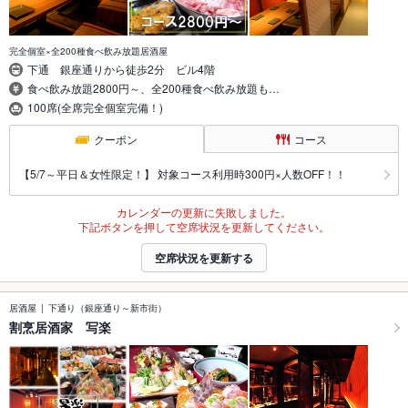
完全個室×全200種食べ飲み放題居酒屋
下通 銀座通りから徒歩2分 ビル4階
食べ飲み放題2800円～、全200種食べ飲み放題も…
100席(全席完全個室完備！)
クーポン
コース
【5/7～平日＆女性限定！】 対象コース利用時300円×人数OFF！！
カレンダーの更新に失敗しました。
下記ボタンを押して空席状況を更新してください。
空席状況を更新する
居酒屋
下通り（銀座通り～新市街）
割烹居酒家 写楽