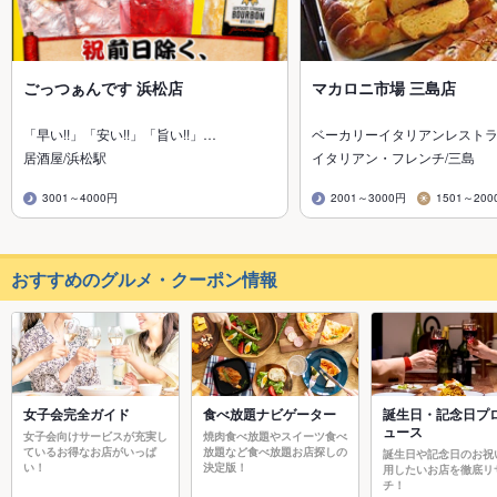
ごっつぁんです 浜松店
マカロニ市場 三島店
「早い!!」「安い!!」「旨い!!」…
ベーカリーイタリアンレスト
居酒屋/浜松駅
イタリアン・フレンチ/三島
3001～4000円
2001～3000円
1501～200
おすすめのグルメ・クーポン情報
女子会完全ガイド
食べ放題ナビゲーター
誕生日・記念日プ
ュース
女子会向けサービスが充実し
焼肉食べ放題やスイーツ食べ
ているお得なお店がいっぱ
放題など食べ放題お店探しの
誕生日や記念日のお祝
い！
決定版！
用したいお店を徹底リ
チ！