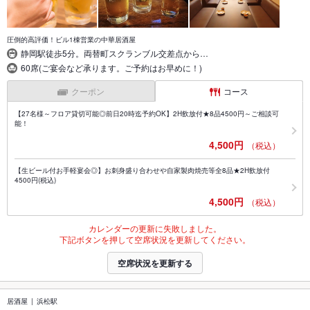
圧倒的高評価！ビル1棟営業の中華居酒屋
静岡駅徒歩5分。両替町スクランブル交差点から…
60席(ご宴会など承ります。ご予約はお早めに！)
クーポン
コース
【27名様～フロア貸切可能◎前日20時迄予約OK】2H飲放付★8品4500円～ご相談可
能！
4,500円
（税込）
【生ビール付お手軽宴会◎】お刺身盛り合わせや自家製肉焼売等全8品★2H飲放付
4500円(税込)
4,500円
（税込）
カレンダーの更新に失敗しました。
下記ボタンを押して空席状況を更新してください。
空席状況を更新する
居酒屋
浜松駅