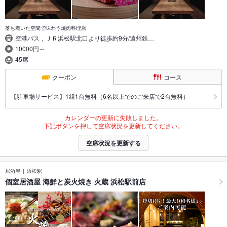
落ち着いた空間で味わう焼肉料理店
空港バス，ＪＲ浜松駅北口より徒歩約9分/遠州鉄…
10000円～
45席
クーポン
コース
【駐車場サービス】1組1台無料（6名以上でのご来店で2台無料）
カレンダーの更新に失敗しました。
下記ボタンを押して空席状況を更新してください。
空席状況を更新する
居酒屋
浜松駅
個室居酒屋 海鮮と炭火焼き 火蔵 浜松駅前店