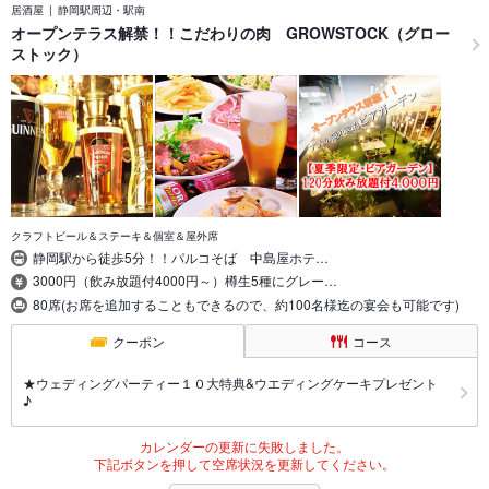
居酒屋
静岡駅周辺・駅南
オープンテラス解禁！！こだわりの肉 GROWSTOCK（グロー
ストック）
クラフトビール＆ステーキ＆個室＆屋外席
静岡駅から徒歩5分！！パルコそば 中島屋ホテ…
3000円（飲み放題付4000円～）樽生5種にグレー…
80席(お席を追加することもできるので、約100名様迄の宴会も可能です)
クーポン
コース
★ウェディングパーティー１０大特典&ウエディングケーキプレゼント
♪
カレンダーの更新に失敗しました。
下記ボタンを押して空席状況を更新してください。