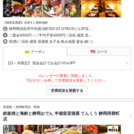
【個室居酒屋】赤身牛と新鮮海鮮
静岡県浜松市中区鍛冶町320-23 Q FACEビル3F浜…
ご宴会4000円～◇平均予算4000円◇浜松 個室 居…
92席(◇浜松 個室 居酒屋 女子会 飲み放題 宴会 鍋◇)
クーポン
コース
【日～木限定】 現金会計でお会計10%OFF
カレンダーの更新に失敗しました。
下記ボタンを押して空席状況を更新してください。
空席状況を更新する
居酒屋
静岡駅周辺・駅南
鉄板焼と海鮮と静岡おでん 半個室居酒屋 てんくう 静岡両替町
店