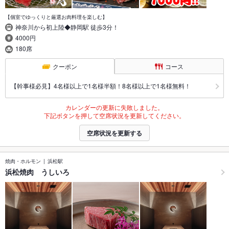
【個室でゆっくりと厳選お肉料理を楽しむ】
神奈川から初上陸◆静岡駅 徒歩3分！
4000円
180席
クーポン
コース
【幹事様必見】4名様以上で1名様半額！8名様以上で1名様無料！
カレンダーの更新に失敗しました。
下記ボタンを押して空席状況を更新してください。
空席状況を更新する
焼肉・ホルモン
浜松駅
浜松焼肉 うしいろ