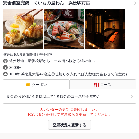
完全個室完備 くいもの屋わん 浜松駅前店
昼宴会/飲み放題/創作和食/完全個室
遠州鉄道 新浜松駅からモール街へ抜ける細い道…
3000円
130席(浜松最大級42名迄◎仕切りを入れれば人数様に合わせて個室に)
クーポン
コース
宴会のお客様♪４名様以上で1名様分のコース料金無料♪
カレンダーの更新に失敗しました。
下記ボタンを押して空席状況を更新してください。
空席状況を更新する