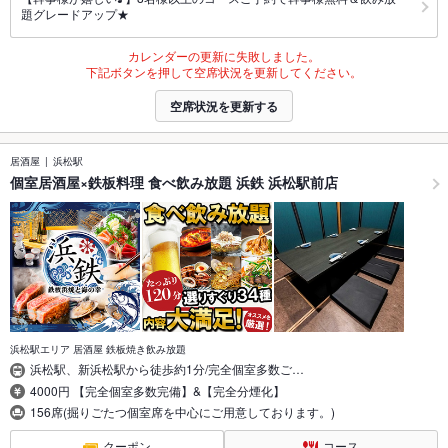
題グレードアップ★
カレンダーの更新に失敗しました。
下記ボタンを押して空席状況を更新してください。
空席状況を更新する
居酒屋
浜松駅
個室居酒屋×鉄板料理 食べ飲み放題 浜鉄 浜松駅前店
浜松駅エリア 居酒屋 鉄板焼き飲み放題
浜松駅、新浜松駅から徒歩約1分/完全個室多数ご…
4000円 【完全個室多数完備】&【完全分煙化】
156席(掘りごたつ個室席を中心にご用意しております。)
クーポン
コース