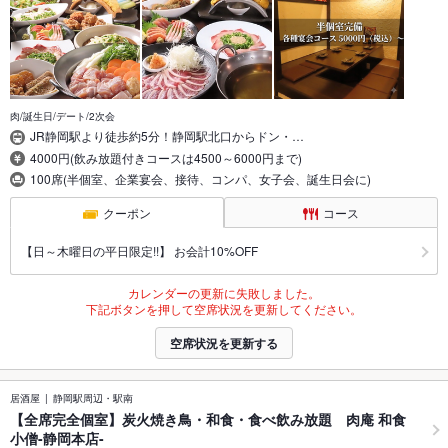
肉/誕生日/デート/2次会
JR静岡駅より徒歩約5分！静岡駅北口からドン・…
4000円(飲み放題付きコースは4500～6000円まで)
100席(半個室、企業宴会、接待、コンパ、女子会、誕生日会に)
クーポン
コース
【日～木曜日の平日限定!!】 お会計10%OFF
カレンダーの更新に失敗しました。
下記ボタンを押して空席状況を更新してください。
空席状況を更新する
居酒屋
静岡駅周辺・駅南
【全席完全個室】炭火焼き鳥・和食・食べ飲み放題 肉庵 和食
小僧-静岡本店-