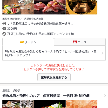
浜松名物が勢揃い！大型宴会も大歓迎
ＪＲ浜松駅北口より徒歩約5分/遠州鉄道第一通り…
3000円
78席((お席のご予約はお早めに!個室もございます!))
クーポン
コース
8月限定★夏宴会を楽しめる★コース予約で『ビール付飲み放題』へ無
料グレードアップ！
カレンダーの更新に失敗しました。
下記ボタンを押して空席状況を更新してください。
空席状況を更新する
居酒屋
浜松駅
鮮魚地酒と飛騨牛のお店 個室居酒屋 一代目 雅-MIYABI-