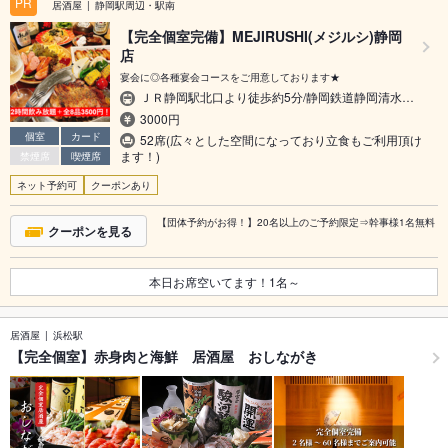
PR
居酒屋
静岡駅周辺・駅南
【完全個室完備】MEJIRUSHI(メジルシ)静岡
店
宴会に◎各種宴会コースをご用意しております★
ＪＲ静岡駅北口より徒歩約5分/静岡鉄道静岡清水…
3000円
個室
カード
52席(広々とした空間になっており立食もご利用頂け
ます！)
禁煙席
喫煙席
ネット予約可
クーポンあり
【団体予約がお得！】20名以上のご予約限定⇒幹事様1名無料
クーポンを見る
本日お席空いてます！
1
名～
居酒屋
浜松駅
【完全個室】赤身肉と海鮮 居酒屋 おしながき