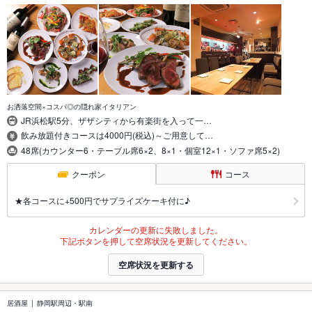
お洒落空間×コスパ◎の隠れ家イタリアン
JR浜松駅5分、ザザシティから有楽街を入って一…
飲み放題付きコースは4000円(税込)～ご用意して…
48席(カウンター6・テーブル席6×2、8×1・個室12×1・ソファ席5×2)
クーポン
コース
★各コースに+500円でサプライズケーキ付に♪
カレンダーの更新に失敗しました。
下記ボタンを押して空席状況を更新してください。
空席状況を更新する
居酒屋
静岡駅周辺・駅南