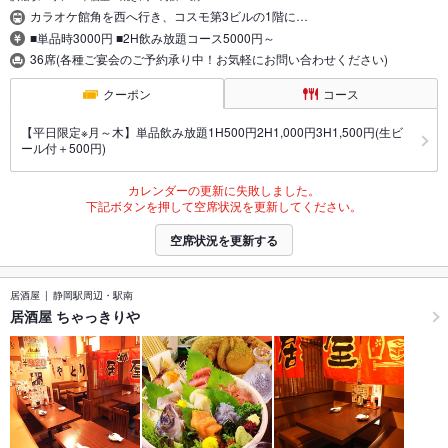
カラオケ館角を西へ行き、コスモ第3ビルの1階に…
■単品時3000円 ■2H飲み放題コース5000円～
36席(各種ご宴会のご予約承り中！お気軽にお問い合わせください)
クーポン
コース
【平日限定※月～木】単品飲み放題1H500円2H1,000円3H1,500円(生ビ
ール付＋500円)
カレンダーの更新に失敗しました。
下記ボタンを押して空席状況を更新してください。
空席状況を更新する
居酒屋
静岡駅周辺・駅南
居酒屋 ちゃっきりや