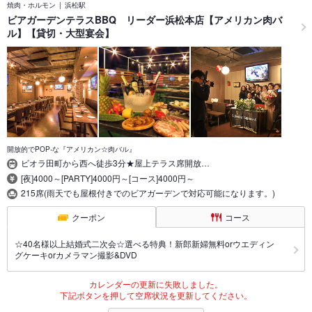
焼肉・ホルモン
浜松駅
ビアガーデンテラスBBQ リーダー浜松本店【アメリカン肉バ
ル】【貸切・大型宴会】
開放的でPOP-な『アメリカン☆肉バル』
ビオラ田町から西へ徒歩3分★屋上テラス席開放…
[夜]4000～[PARTY]4000円～[コース]4000円～
215席(雨天でも屋根付きでのビアガーデンで対応可能になります。)
クーポン
コース
☆40名様以上結婚式二次会☆選べる特典！新郎新婦無料orウエディン
グケーキorカメラマン撮影&DVD
カレンダーの更新に失敗しました。
下記ボタンを押して空席状況を更新してください。