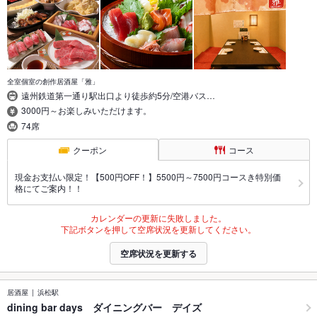
全室個室の創作居酒屋「雅」
遠州鉄道第一通り駅出口より徒歩約5分/空港バス…
3000円～お楽しみいただけます。
74席
クーポン
コース
現金お支払い限定！【500円OFF！】5500円～7500円コースき特別価
格にてご案内！！
カレンダーの更新に失敗しました。
下記ボタンを押して空席状況を更新してください。
空席状況を更新する
居酒屋
浜松駅
dining bar days ダイニングバー デイズ