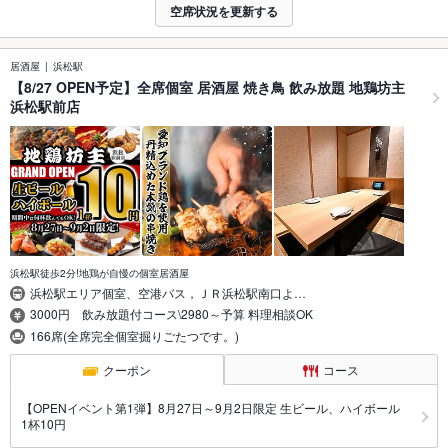
空席状況を更新する
居酒屋
浜松駅
【8/27 OPEN予定】全席個室 居酒屋 焼き鳥 飲み放題 地鶏坊主
浜松駅前店
浜松駅徒歩2分!地鶏が自慢の個室居酒屋
浜松駅エリア個室、空港バス，ＪＲ浜松駅南口よ…
3000円 飲み放題付コース\2980～予算 料理相談OK
166席(全席完全個室掘りごたつです。)
クーポン
コース
【OPENイベント第1弾】8月27日～9月2日限定 生ビール、ハイボール
1杯10円