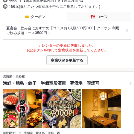
156席(掘りごたつ個室席を中心にご用意しております。)
クーポン
コース
夏宴会、飲み会におすすめ【コースお1人様500円OFF】クーポン 利用
で飲み放題コース3500円～
カレンダーの更新に失敗しました。
下記ボタンを押して空席状況を更新してください。
空席状況を更新する
居酒屋
浜松駅
海鮮・焼鳥・餃子 半個室居酒屋 夢酒場 喫煙可
浜松駅エリア 半個室 焼き鳥 海鮮 鍋