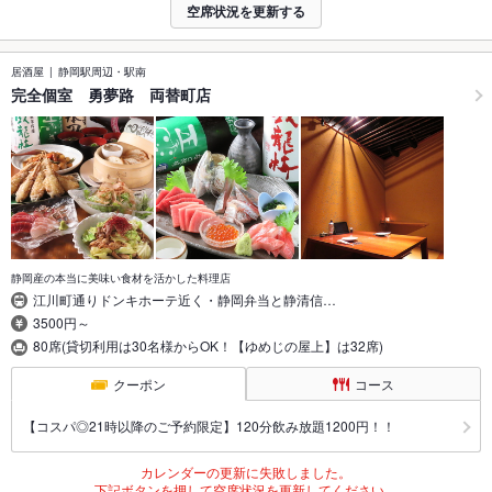
空席状況を更新する
居酒屋
静岡駅周辺・駅南
完全個室 勇夢路 両替町店
静岡産の本当に美味い食材を活かした料理店
江川町通りドンキホーテ近く・静岡弁当と静清信…
3500円～
80席(貸切利用は30名様からOK！【ゆめじの屋上】は32席)
クーポン
コース
【コスパ◎21時以降のご予約限定】120分飲み放題1200円！！
カレンダーの更新に失敗しました。
下記ボタンを押して空席状況を更新してください。