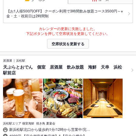
【お1人様500円OFF】 クーポン利用で3時間飲み放題コース3500円～※
金・土・祝前日は2時間制
カレンダーの更新に失敗しました。
下記ボタンを押して空席状況を更新してください。
空席状況を更新する
居酒屋
浜松駅
天ぷらとおでん 個室 居酒屋 飲み放題 海鮮 天串 浜松
駅前店
浜松駅エリア 個室海鮮 焼き鳥 夏宴会
新浜松駅北口から徒歩約1分/12時から営業中/完…
4000円 【完全個室多数完備】&【完全分煙化】