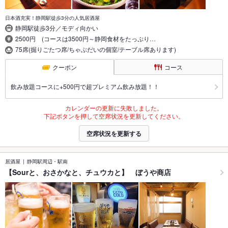
日本酒充実！静岡駅徒歩3分の人気居酒屋
静岡駅徒歩3分／モディ向かい
2500円 (コースは3500円～静岡食材をたっぷり…
75席(掘りごたつ席/ちゃぶだいの個室/テーブル席あります)
クーポン
コース
飲み放題コースに+500円で超プレミアム飲み放題！！
カレンダーの更新に失敗しました。
下記ボタンを押して空席状況を更新してください。
空席状況を更新する
居酒屋
静岡駅周辺・駅南
【Sourと、おさかなと、チュウカと】 ぼうや商店