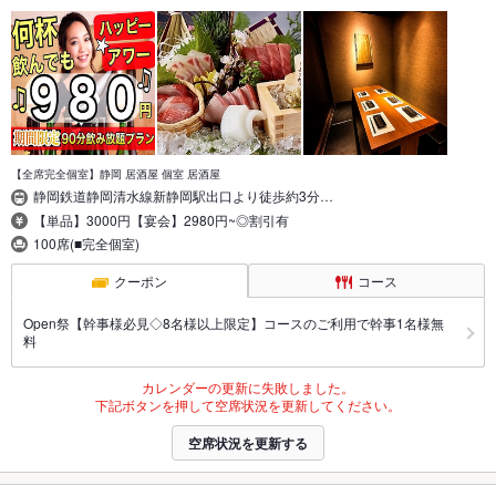
【全席完全個室】静岡 居酒屋 個室 居酒屋
静岡鉄道静岡清水線新静岡駅出口より徒歩約3分…
【単品】3000円【宴会】2980円~◎割引有
100席(■完全個室)
クーポン
コース
Open祭【幹事様必見◇8名様以上限定】コースのご利用で幹事1名様無
料
カレンダーの更新に失敗しました。
下記ボタンを押して空席状況を更新してください。
空席状況を更新する