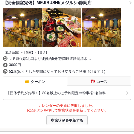
【完全個室完備】MEJIRUSHI(メジルシ)静岡店
【飲み放題】×【個室】×【貸切】
ＪＲ静岡駅北口より徒歩約5分/静岡鉄道静岡清水…
3000円
52席(広々とした空間になっており立食もご利用頂けます！)
クーポン
コース
【団体予約がお得！】20名以上のご予約限定⇒幹事様1名無料
カレンダーの更新に失敗しました。
下記ボタンを押して空席状況を更新してください。
空席状況を更新する