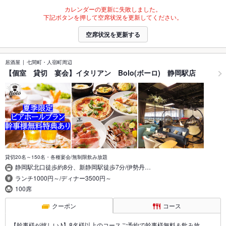
カレンダーの更新に失敗しました。
下記ボタンを押して空席状況を更新してください。
空席状況を更新する
居酒屋
七間町・人宿町周辺
【個室 貸切 宴会】イタリアン Bolo(ボーロ) 静岡駅店
貸切20名～150名・各種宴会/無制限飲み放題
静岡駅北口徒歩約8分、新静岡駅徒歩7分/伊勢丹…
ランチ1000円～/ディナー3500円～
100席
クーポン
コース
【幹事様が嬉しい♪】8名様以上のコースご予約で幹事様無料＆飲み放