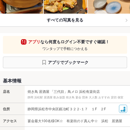
すべての写真を見る
アプリ
なら何度もログイン不要ですぐ確認！
ワンタップで手軽につかえる
アプリでブックマーク
基本情報
店名
焼き鳥 居酒屋 「三代目」鳥メロ 浜松有楽街店
静岡 浜松駅 居酒屋 飲み放題 焼き鳥 宴会 団体 大人数 おすすめ 貸切 個室
住所
静岡県浜松市中央区鍛冶町３２２‐１７ １F ２F
アクセス
宴会最大100名様OK☆ 有楽街のド真ん中☆ 浜松 居酒屋