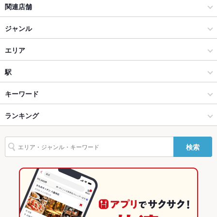
関連店舗
貸切
貸切可 ：予約状況により異なりますのでまずはお問い合わせく
ださい。
三代目鳥メロ
ジャンル
設備
焼き鳥 居酒屋 「三代目」鳥メロ JR橋本店
居酒屋
エリア
Wi-Fi
なし
和風
浜松駅
駅
バリアフリ
なし ：スタッフが出来る限りのご対応をさせて頂きます。お電
ー
話にてご相談ください。
浜松 × 居酒屋
浜松駅 × 居酒屋
新浜松駅
キーワード
駐車場
なし ：お車でご来店のお客様へのアルコール類のご提供は控え
させて頂いておりますので、ご了承下さいませ。
浜松 × 和風
浜松駅 × 和風
第一通り駅
ランキング
からあげ
炉ばた焼き・炙り焼き
エビ料理
カニ料理
にんにく料理
TV・プロジ
あり
フライドポテト
焼きそば
レバー
つくね
鶏皮
パスタ
餃子
浜松駅 × 居酒屋
浜松駅 × 和食
浜松駅
静岡のグルメランキング
ェクタ
検索
麻婆豆腐
デザート
白湯ラーメン
鶏白湯ラーメン
英語メニュ
あり
浜松駅 × 和風
浜松駅 × 鍋
静岡の居酒屋ランキング
ー
和食
静岡
浜松のグルメランキング
その他設備
飲み放題コースも多数ご用意！ご予算、ご利用目的などお気軽
にご相談ください。
鍋
静岡 × 居酒屋
浜松の居酒屋ランキング
その他