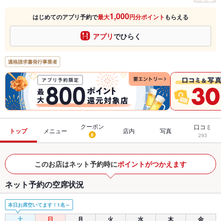
1,000
はじめてのアプリ予約で
最大
円分ポイント
もらえる
アプリ
でひらく
適格請求書発行事業者
クーポン
口コミ
トップ
メニュー
店内
写真
8
293
このお店はネット予約時に
ポイントがつかえます
ネット予約の空席状況
本日お席空いてます！1名～
土
日
月
火
水
木
金