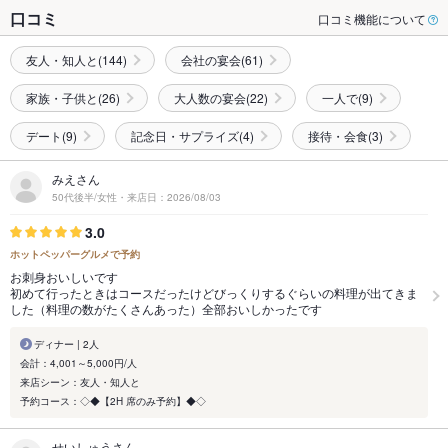
口コミ
口コミ機能について
友人・知人と(144)
会社の宴会(61)
家族・子供と(26)
大人数の宴会(22)
一人で(9)
デート(9)
記念日・サプライズ(4)
接待・会食(3)
みえさん
50代後半/女性・来店日：2026/08/03
3.0
ホットペッパーグルメで予約
お刺身おいしいです
初めて行ったときはコースだったけどびっくりするぐらいの料理が出てきま
した（料理の数がたくさんあった）全部おいしかったです
ディナー | 2人
会計：4,001～5,000円/人
来店シーン：友人・知人と
予約コース：◇◆【2H 席のみ予約】◆◇
せいしゅうさん