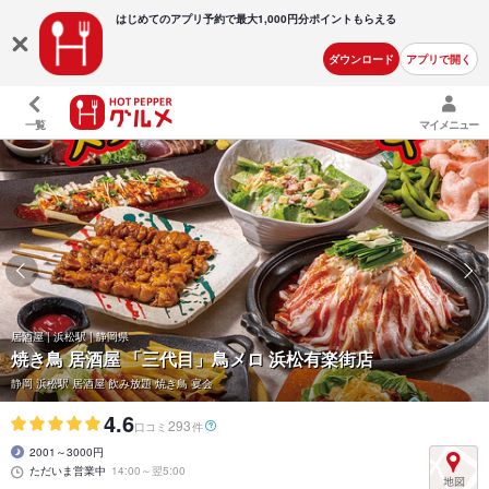
はじめてのアプリ予約で最大
1,000円分ポイントもらえる
ダウンロード
アプリで開く
一覧
マイメニュー
居酒屋 | 浜松駅 | 静岡県
焼き鳥 居酒屋 「三代目」鳥メロ 浜松有楽街店
静岡 浜松駅 居酒屋 飲み放題 焼き鳥 宴会
4.6
293
口コミ
件
2001～3000円
ただいま営業中
14:00～翌5:00