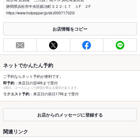
喫煙専用室
あり
静岡県浜松市中央区鍛冶町３２２‐１７ １F ２F
https://www.hotpepper.jp/strJ000717023/
※2020年4月1日～受動喫煙対策に関する法律が施行されています。正しい情報はお店へお問い
合わせください。
お店情報をコピー
お席
総席数
132席(詳しくは店舗までお問い合わせください)
最大宴会収
120人(貸切など可能な限り対応させて頂きます。)
容人数
ネットでかんたん予約
個室
あり ：詳しくは店舗までお問い合わせください。
ご予約ならネット予約が便利です。
即予約
：来店日の翌4時まで受付
座敷
なし
※曜日、コースによって締切が異なる場合があります。
リクエスト予約
：来店日の前日17時まで受付
掘りごたつ
あり ：詳しくは店舗までお問い合わせください。
カウンター
なし
お店からのメッセージに登録する
ソファー
あり
関連リンク
テラス席
なし