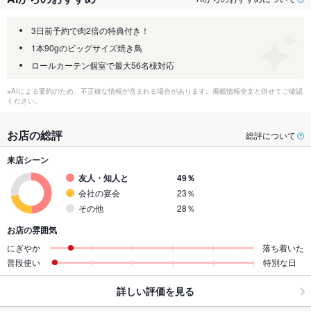
3日前予約で肉2倍の特典付き！
1本90gのビッグサイズ焼き鳥
ロールカーテン個室で最大56名様対応
※AIによる要約のため、不正確な情報が含まれる場合があります。掲載情報全文と併せてご確認
ください。
お店の総評
総評について
来店シーン
友人・知人と
49％
会社の宴会
23％
その他
28％
お店の雰囲気
にぎやか
落ち着いた
普段使い
特別な日
詳しい評価を見る