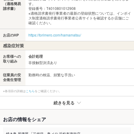
（適格簡易
す。
請求書）
登録番号：T4010801012908
※適格請求書発行事業者の最新の登録状態については、インボイ
ス制度適格請求書発行事業者公表サイトを確認するか店舗にご
確認ください。
お店のHP
https://torimero.com/hamamatsu/
感染症対策
お客様への
会計処理
取り組み
非接触型決済あり
従業員の安
勤務時の検温、頻繁な手洗い
全衛生管理
※各項目の詳細は
こちら
をご確認ください。
続きを見る
たばこ
お店の情報をシェア
禁煙・喫煙
全席禁煙
焼き鳥 居酒屋 「三代目」鳥メロ 浜松有楽街店