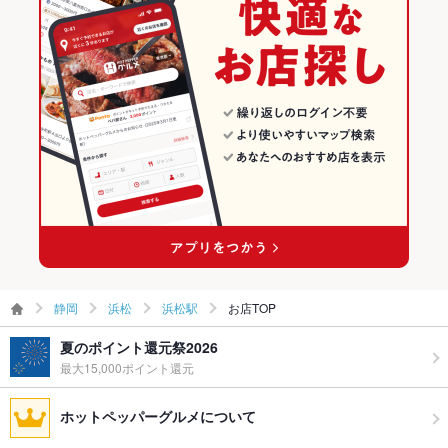
浜松 × 和食
静岡 × 和風
浜松駅のグルメランキング
飲み放題
あり ：飲み放題付き宴会コース、単品飲み放題あり！
浜松 × 鍋
静岡 × 和食
浜松駅の居酒屋ランキング
食べ放題
なし ：食べ放題のご用意はございませんが、逸品お料理ばかり
のコースを多数ご用意しております
浜松駅 × 和食
静岡 × 鍋
お酒
カクテル充実、焼酎充実、日本酒充実
浜松駅 × 鍋
お子様連れ
お子様連れ歓迎 ：お子様連れ大歓迎！離乳食はお持ち込み頂け
ます。 設備については事前にお問い合わせください。
ウェディン
結婚披露パーティーや結婚式二次会も是非ご相談ください！
グパーティ
ー二次会
お祝い・サ
可
プライズ対
静岡
浜松
浜松駅
お店TOP
応
夏のポイント還元祭2026
備考
※22時以降ご来店のお客様に対し商品代金に深夜料金10%を加
最大15,000ポイント還元
算させて頂きます。予めご了承くださいませ。
ホットペッパーグルメについて