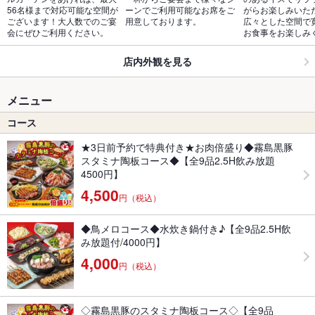
56名様まで対応可能な空間が
ーンでご利用可能なお席をご
がらお楽しみいた
ございます！大人数でのご宴
用意しております。
広々とした空間で
会にぜひご利用ください。
お食事をお楽しみ
店内外観を見る
メニュー
コース
★3日前予約で特典付き★お肉倍盛り◆霧島黒豚
スタミナ陶板コース◆【全9品2.5H飲み放題
4500円】
4,500
円（税込）
◆鳥メロコース◆水炊き鍋付き♪【全9品2.5H飲
み放題付/4000円】
4,000
円（税込）
◇霧島黒豚のスタミナ陶板コース◇【全9品