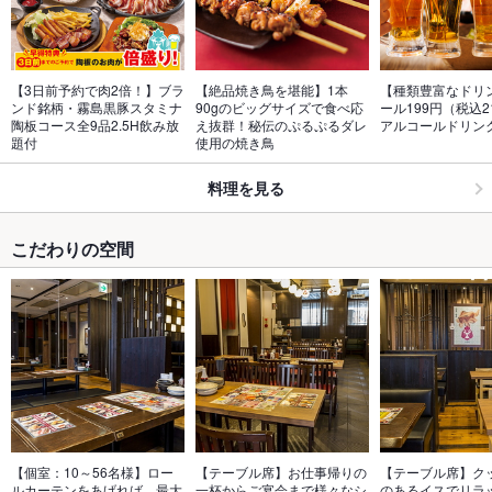
【3日前予約で肉2倍！】ブラ
【絶品焼き鳥を堪能】1本
【種類豊富なドリ
ンド銘柄・霧島黒豚スタミナ
90gのビッグサイズで食べ応
ール199円（税込2
陶板コース全9品2.5H飲み放
え抜群！秘伝のぷるぷるダレ
アルコールドリン
題付
使用の焼き鳥
料理を見る
こだわりの空間
【個室：10～56名様】ロー
【テーブル席】お仕事帰りの
【テーブル席】ク
ルカーテンをあげれば、最大
一杯からご宴会まで様々なシ
のあるイスでリラ