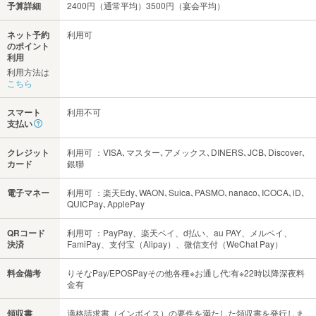
予算詳細
2400円（通常平均）3500円（宴会平均）
ネット予約
利用可
のポイント
利用
利用方法は
こちら
スマート
利用不可
支払い
クレジット
利用可 ：VISA､マスター､アメックス､DINERS､JCB､Discover､
カード
銀聯
電子マネー
利用可 ：楽天Edy､WAON､Suica､PASMO､nanaco､ICOCA､iD､
QUICPay､ApplePay
QRコード
利用可 ：PayPay、楽天ペイ、d払い、au PAY、メルペイ、
決済
FamiPay、支付宝（Alipay）、微信支付（WeChat Pay）
料金備考
りそなPay/EPOSPayその他各種※お通し代:有※22時以降深夜料
金有
領収書
適格請求書（インボイス）の要件を満たした領収書を発行しま