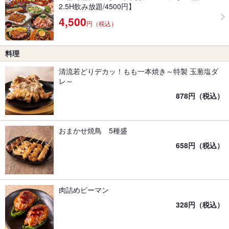
2.5H飲み放題/4500円】
4,500
円（税込）
料理
清流若どりデカッ！もも一本焼き～特製 玉葱塩ダ
レ～
878円（税込）
おまかせ焼鳥 5種盛
658円（税込）
肉詰めピーマン
328円（税込）