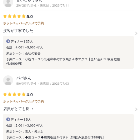
20代前半/男性・来店日：2026/07/11
5.0
ホットペッパーグルメで予約
接客が丁寧でした！
ディナー | 25人
会計：4,001～5,000円/人
来店シーン：会社の宴会
予約コース：◇祝コース◇黒毛和牛のすき焼き＆本マグロ【全10品2.5H飲み放題
付/5000円】
パパさん
50代後半/男性・来店日：2026/07/03
4.0
ホットペッパーグルメで予約
店員がとても良い
ディナー | 5人
会計：2,001～3,000円/人
来店シーン：友人・知人と
予約コース：◆集コース◆鶏陶板焼き付き♪【2H飲み放題付/2980円】