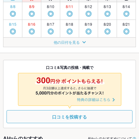
8/8
8/9
8/10
8/11
8/12
8/13
8/14
◎
◎
◎
◎
◎
◎
◎
8/15
8/16
8/17
8/18
8/19
8/20
8/21
◎
◎
◎
◎
◎
◎
◎
8/22
8/23
8/24
8/25
8/26
8/27
8/28
他の日付を見る
◎
◎
◎
◎
◎
◎
◎
8/29
8/30
8/31
9/1
9/2
9/3
9/4
◎
◎
◎
◎
◎
◎
◎
口コミ&写真の投稿・掲載で
9/5
9/6
9/7
9/8
9/9
9/10
9/11
◎
◎
◎
◎
◎
◎
◎
口コミを投稿する
AIからのおすすめ
AIからのおすすめについて