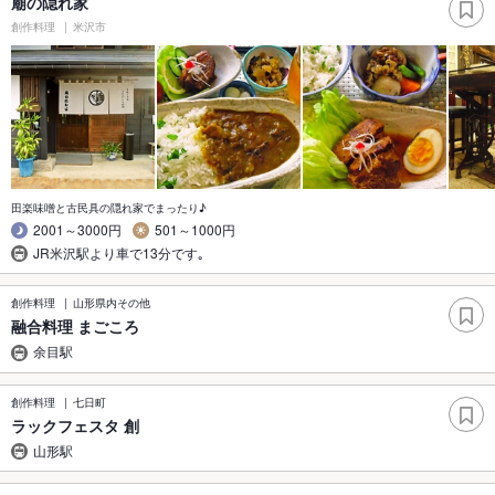
廟の隠れ家
創作料理
米沢市
田楽味噌と古民具の隠れ家でまったり♪
2001～3000円
501～1000円
JR米沢駅より車で13分です｡
創作料理
山形県内その他
融合料理 まごころ
余目駅
創作料理
七日町
ラックフェスタ 創
山形駅