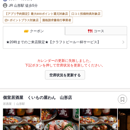
JR 山形駅 徒歩5分
【アプリ予約限定】最大800ポイント還元対象店
口コミ投稿特典対象店
ポイントプラス対象店
適格請求書発行事業者
クーポン
コース
★20時までのご来店限定★【クラフトビール一杯サービス】
カレンダーの更新に失敗しました。
下記ボタンを押して空席状況を更新してください。
空席状況を更新する
個室居酒屋 くいもの屋わん 山形店
居酒屋
山形駅