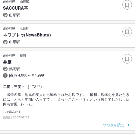
創作料理
山形駅
SACCURA亭
山形駅
創作料理
七日町
ネワブトゥ(NewaBhutu)
山形駅
創作料理
鶴岡
弁慶
鶴岡駅
[夜]￥4,000～￥4,999
二度，三度･･ （゜▽^*）
出張の歳，地元の友人から勧められたお店です。 最初，店構えを見たとき
には，えらく年期が入ってて，「えっ･･ここっ･･？」という感じでしたし，店
内も古風･･(>_<)…
しゃぼんだま
投稿日 2007/09/03
つづきを読む