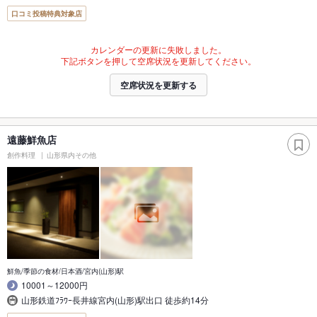
口コミ投稿特典対象店
カレンダーの更新に失敗しました。
下記ボタンを押して空席状況を更新してください。
空席状況を更新する
遠藤鮮魚店
創作料理
山形県内その他
鮮魚/季節の食材/日本酒/宮内(山形)駅
10001～12000円
山形鉄道ﾌﾗﾜｰ長井線宮内(山形)駅出口 徒歩約14分