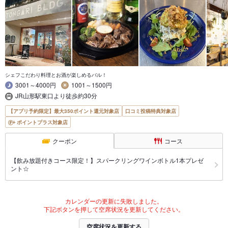
シェフこだわり料理とお酒が楽しめるバル！
3001～4000円
1001～1500円
JR山形駅東口より徒歩約30分
【アプリ予約限定】最大350ポイント還元対象店
口コミ投稿特典対象店
ポイントプラス対象店
クーポン
コース
【飲み放題付きコース限定！】スパークリングワインボトル1本プレゼ
ント☆
カレンダーの更新に失敗しました。
下記ボタンを押して空席状況を更新してください。
空席状況を更新する