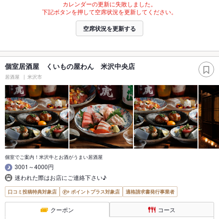
カレンダーの更新に失敗しました。
下記ボタンを押して空席状況を更新してください。
空席状況を更新する
個室居酒屋 くいもの屋わん 米沢中央店
居酒屋
米沢市
個室でご案内！米沢牛とお酒がうまい居酒屋
3001～4000円
迷われた際はお店にご連絡下さい♪
口コミ投稿特典対象店
ポイントプラス対象店
適格請求書発行事業者
クーポン
コース