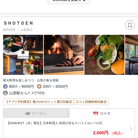
ＳＨＯＴＯＥＮ
創作料理
山形蔵王
薪火料理を楽しみつつ、山形の食を堪能
8001～9000円
2001～3000円
山形駅からﾊﾞｽで10分
【アプリ予約限定】最大350ポイント還元対象店
口コミ投稿特典対象店
クーポン
コース
【2026/8/27（木）限定】日本料理人 松田が作るスパイスカレーの日
2,000円
（税込）