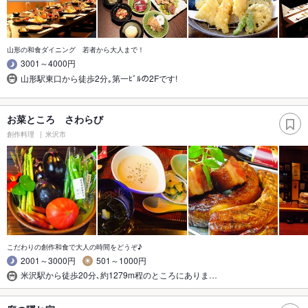
山形の和食ダイニング 若者から大人まで！
3001～4000円
山形駅東口から徒歩2分｡第一ﾋﾞﾙの2Fです!
お菜ところ さわらび
創作料理
米沢市
こだわりの創作和食で大人の時間をどうぞ♪
2001～3000円
501～1000円
米沢駅から徒歩20分､約1279m程のところにありま…