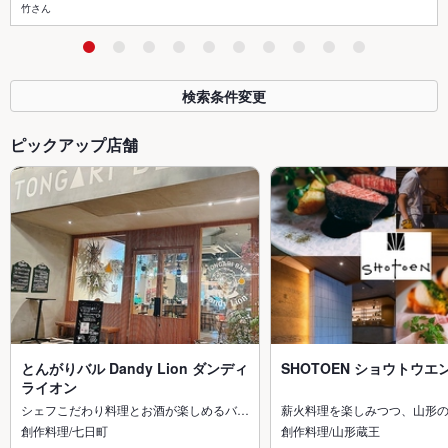
竹さん
検索条件変更
ピックアップ店舗
とんがりバル Dandy Lion ダンディ
SHOTOEN ショウトウエ
ライオン
シェフこだわり料理とお酒が楽しめるバ…
薪火料理を楽しみつつ、山形
創作料理/七日町
創作料理/山形蔵王