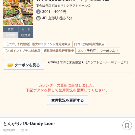
宴会は当店で決まり！クラフトビール◯
3001～4000円
JR 山形駅 徒歩5分
個室
カード
禁煙席
喫煙席
【アプリ予約限定】最大800ポイント還元対象店
口コミ投稿特典対象店
ポイントプラス対象店
適格請求書発行事業者
ネット予約可
クーポンあり
★20時までのご来店限定★【クラフトビール一杯サービス】
クーポンを見る
カレンダーの更新に失敗しました。
下記ボタンを押して空席状況を更新してください。
空席状況を更新する
とんがりバル-Dandy Lion-
創作料理
七日町