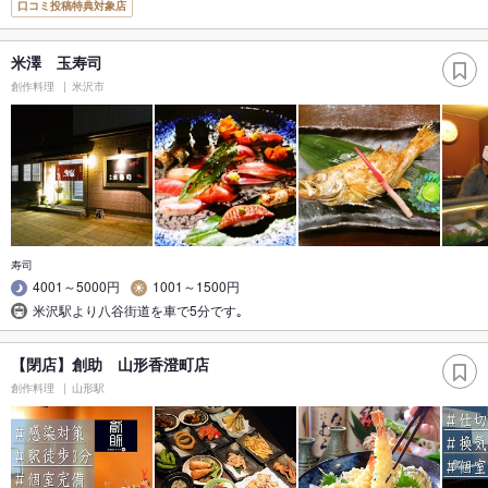
口コミ投稿特典対象店
米澤 玉寿司
創作料理
米沢市
寿司
4001～5000円
1001～1500円
米沢駅より八谷街道を車で5分です｡
【閉店】創助 山形香澄町店
創作料理
山形駅