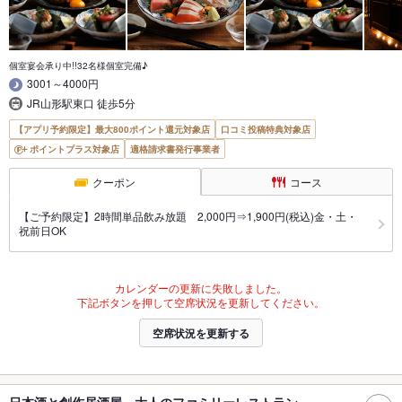
個室宴会承り中!!32名様個室完備♪
3001～4000円
JR山形駅東口 徒歩5分
【アプリ予約限定】最大800ポイント還元対象店
口コミ投稿特典対象店
ポイントプラス対象店
適格請求書発行事業者
クーポン
コース
【ご予約限定】2時間単品飲み放題 2,000円⇒1,900円(税込)金・土・
祝前日OK
カレンダーの更新に失敗しました。
下記ボタンを押して空席状況を更新してください。
空席状況を更新する
日本酒と創作居酒屋 大人のファミリーレストラン