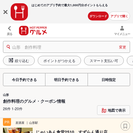
はじめてのアプリ予約で最大
1,000円分ポイントもらえる
ダウンロード
アプリで開く
戻る
マイメニュー
山形 創作料理
変更
絞り込む
ポイントがつかえる
スマート支払い可
今日予約できる
明日予約できる
日時指定
山形
創作料理のグルメ・クーポン情報
26件 1-20件
地図で表示
PR
居酒屋
山形駅
じゃいあん食堂2510 すずらん通り店