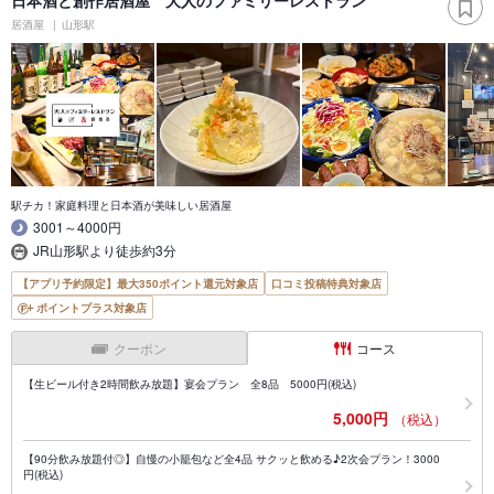
居酒屋
山形駅
駅チカ！家庭料理と日本酒が美味しい居酒屋
3001～4000円
JR山形駅より徒歩約3分
【アプリ予約限定】最大350ポイント還元対象店
口コミ投稿特典対象店
ポイントプラス対象店
クーポン
コース
【生ビール付き2時間飲み放題】宴会プラン 全8品 5000円(税込)
5,000円
（税込）
【90分飲み放題付◎】自慢の小籠包など全4品 サクッと飲める♪2次会プラン！3000
円(税込)