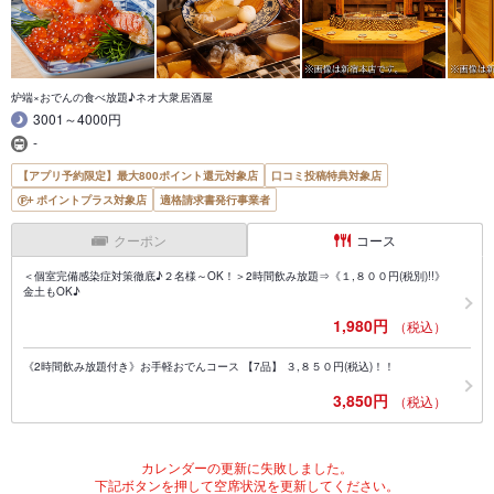
炉端×おでんの食べ放題♪ネオ大衆居酒屋
3001～4000円
-
【アプリ予約限定】最大800ポイント還元対象店
口コミ投稿特典対象店
ポイントプラス対象店
適格請求書発行事業者
クーポン
コース
＜個室完備感染症対策徹底♪２名様～OK！＞2時間飲み放題⇒《１,８００円(税別)!!》
金土もOK♪
1,980円
（税込）
《2時間飲み放題付き》お手軽おでんコース 【7品】 ３,８５０円(税込)！！
3,850円
（税込）
カレンダーの更新に失敗しました。
下記ボタンを押して空席状況を更新してください。