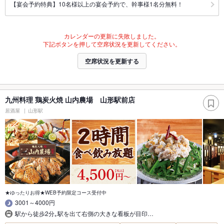
【宴会予約特典】10名様以上の宴会予約で、幹事様1名分無料！
カレンダーの更新に失敗しました。
下記ボタンを押して空席状況を更新してください。
空席状況を更新する
九州料理 鶏炭火焼 山内農場 山形駅前店
居酒屋
山形駅
★ゆったりお得★WEB予約限定コース受付中
3001～4000円
駅から徒歩2分｡駅を出て右側の大きな看板が目印…