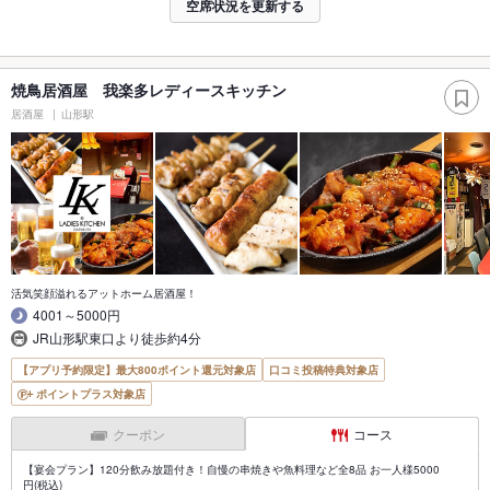
空席状況を更新する
焼鳥居酒屋 我楽多レディースキッチン
居酒屋
山形駅
活気笑顔溢れるアットホーム居酒屋！
4001～5000円
JR山形駅東口より徒歩約4分
【アプリ予約限定】最大800ポイント還元対象店
口コミ投稿特典対象店
ポイントプラス対象店
クーポン
コース
【宴会プラン】120分飲み放題付き！自慢の串焼きや魚料理など全8品 お一人様5000
円(税込)