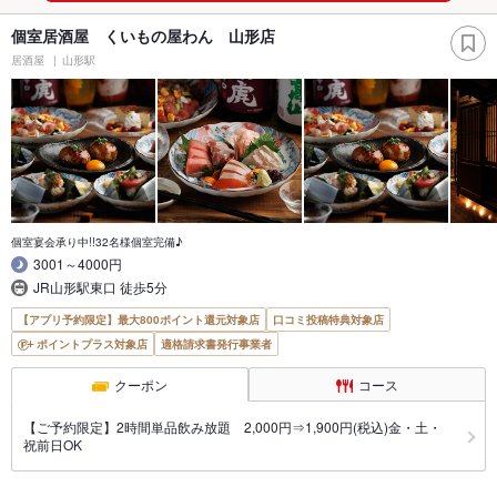
個室居酒屋 くいもの屋わん 山形店
居酒屋
山形駅
個室宴会承り中!!32名様個室完備♪
3001～4000円
JR山形駅東口 徒歩5分
【アプリ予約限定】最大800ポイント還元対象店
口コミ投稿特典対象店
ポイントプラス対象店
適格請求書発行事業者
クーポン
コース
【ご予約限定】2時間単品飲み放題 2,000円⇒1,900円(税込)金・土・
祝前日OK