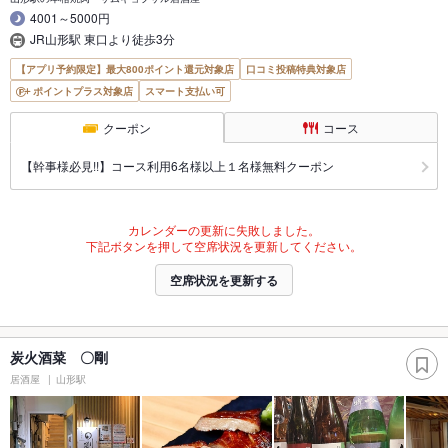
4001～5000円
JR山形駅 東口より徒歩3分
【アプリ予約限定】最大800ポイント還元対象店
口コミ投稿特典対象店
ポイントプラス対象店
スマート支払い可
クーポン
コース
【幹事様必見!!】コース利用6名様以上１名様無料クーポン
カレンダーの更新に失敗しました。
下記ボタンを押して空席状況を更新してください。
空席状況を更新する
炭火酒菜 〇剛
居酒屋
山形駅