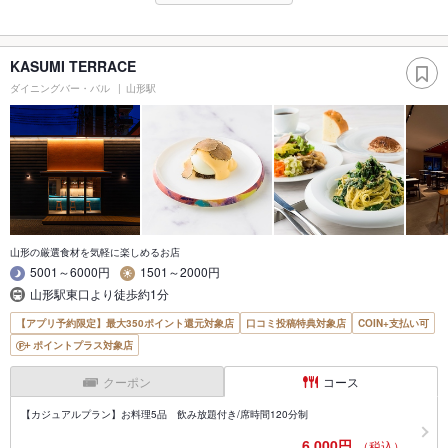
KASUMI TERRACE
ダイニングバー・バル
山形駅
山形の厳選食材を気軽に楽しめるお店
5001～6000円
1501～2000円
山形駅東口より徒歩約1分
【アプリ予約限定】最大350ポイント還元対象店
口コミ投稿特典対象店
COIN+支払い可
ポイントプラス対象店
クーポン
コース
【カジュアルプラン】お料理5品 飲み放題付き/席時間120分制
6,000円
（税込）