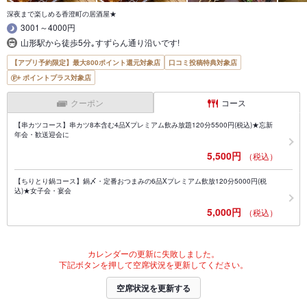
深夜まで楽しめる香澄町の居酒屋★
3001～4000円
山形駅から徒歩5分｡すずらん通り沿いです!
【アプリ予約限定】最大800ポイント還元対象店
口コミ投稿特典対象店
ポイントプラス対象店
クーポン
コース
【串カツコース】串カツ8本含む4品Xプレミアム飲み放題120分5500円(税込)★忘新
年会・歓送迎会に
5,500円
（税込）
【ちりとり鍋コース】鍋〆・定番おつまみの6品Xプレミアム飲放120分5000円(税
込)★女子会・宴会
5,000円
（税込）
カレンダーの更新に失敗しました。
下記ボタンを押して空席状況を更新してください。
空席状況を更新する