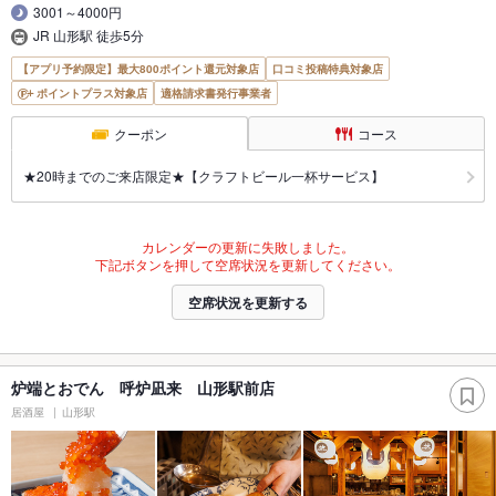
3001～4000円
JR 山形駅 徒歩5分
【アプリ予約限定】最大800ポイント還元対象店
口コミ投稿特典対象店
ポイントプラス対象店
適格請求書発行事業者
クーポン
コース
★20時までのご来店限定★【クラフトビール一杯サービス】
カレンダーの更新に失敗しました。
下記ボタンを押して空席状況を更新してください。
空席状況を更新する
炉端とおでん 呼炉凪来 山形駅前店
居酒屋
山形駅