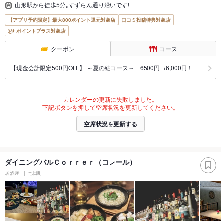
山形駅から徒歩5分｡すずらん通り沿いです!
【アプリ予約限定】最大800ポイント還元対象店
口コミ投稿特典対象店
ポイントプラス対象店
クーポン
コース
【現金会計限定500円OFF】 ～夏の結コース～ 6500円→6,000円！
カレンダーの更新に失敗しました。
下記ボタンを押して空席状況を更新してください。
空席状況を更新する
ダイニングバルＣｏｒｒｅｒ（コレール）
居酒屋
七日町