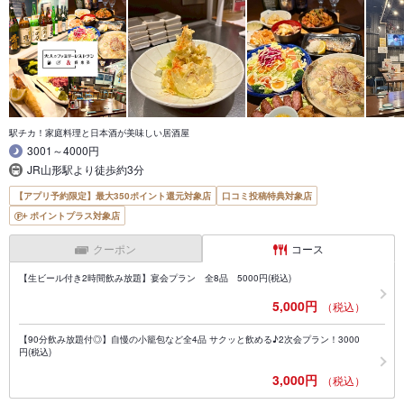
駅チカ！家庭料理と日本酒が美味しい居酒屋
3001～4000円
JR山形駅より徒歩約3分
【アプリ予約限定】最大350ポイント還元対象店
口コミ投稿特典対象店
ポイントプラス対象店
クーポン
コース
【生ビール付き2時間飲み放題】宴会プラン 全8品 5000円(税込)
5,000円
（税込）
【90分飲み放題付◎】自慢の小籠包など全4品 サクッと飲める♪2次会プラン！3000
円(税込)
3,000円
（税込）