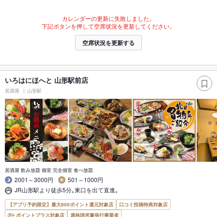
カレンダーの更新に失敗しました。
下記ボタンを押して空席状況を更新してください。
空席状況を更新する
いろはにほへと 山形駅前店
居酒屋
山形駅
居酒屋 飲み放題 個室 完全個室 食べ放題
2001～3000円
501～1000円
JR山形駅より徒歩5分｡東口を出て直進｡
【アプリ予約限定】最大800ポイント還元対象店
口コミ投稿特典対象店
ポイントプラス対象店
適格請求書発行事業者