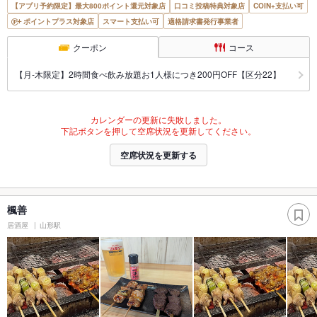
【アプリ予約限定】最大800ポイント還元対象店
口コミ投稿特典対象店
COIN+支払い可
ポイントプラス対象店
スマート支払い可
適格請求書発行事業者
クーポン
コース
【月‐木限定】2時間食べ飲み放題お1人様につき200円OFF【区分22】
カレンダーの更新に失敗しました。
下記ボタンを押して空席状況を更新してください。
空席状況を更新する
楓善
居酒屋
山形駅