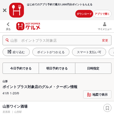
はじめてのアプリ予約で最大
1,000円分ポイントもらえる
ダウンロード
アプリで開く
戻る
マイメニュー
山形 ポイントプラス対象店
変更
絞り込む
ポイントがつかえる
スマート支払い可
今日予約できる
明日予約できる
日時指定
山形
ポイントプラス対象店のグルメ・クーポン情報
41件 1-20件
地図で表示
山形ワイン酒場
居酒屋
山形駅