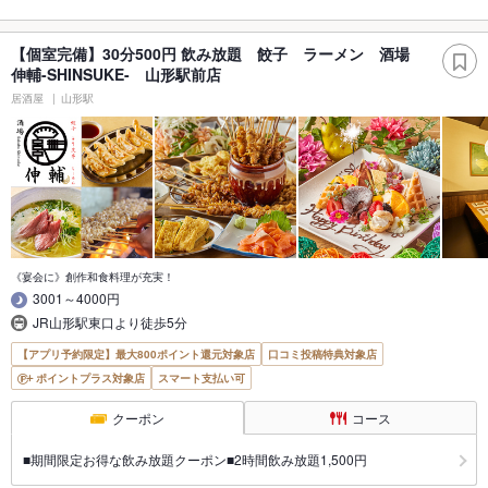
【個室完備】30分500円 飲み放題 餃子 ラーメン 酒場
伸輔-SHINSUKE- 山形駅前店
居酒屋
山形駅
《宴会に》創作和食料理が充実！
3001～4000円
JR山形駅東口より徒歩5分
【アプリ予約限定】最大800ポイント還元対象店
口コミ投稿特典対象店
ポイントプラス対象店
スマート支払い可
クーポン
コース
■期間限定お得な飲み放題クーポン■2時間飲み放題1,500円