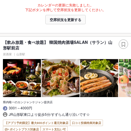
カレンダーの更新に失敗しました。
下記ボタンを押して空席状況を更新してください。
空席状況を更新する
【飲み放題・食べ放題】 韓国焼肉酒場SALAN（サラン）山
形駅前店
居酒屋
山形駅
県内唯一のカンジャンケジャン提供店
3001～4000円
JR山形駅東口より徒歩5分/すずらん通り沿いです☆
【アプリ予約限定】最大800ポイント還元対象店
口コミ投稿特典対象店
ポイントプラス対象店
スマート支払い可