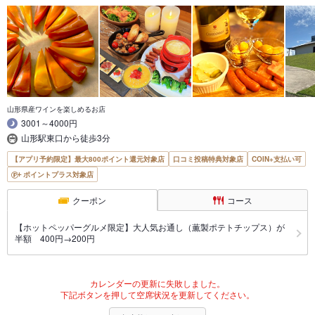
山形県産ワインを楽しめるお店
3001～4000円
山形駅東口から徒歩3分
【アプリ予約限定】最大800ポイント還元対象店
口コミ投稿特典対象店
COIN+支払い可
ポイントプラス対象店
クーポン
コース
【ホットペッパーグルメ限定】大人気お通し（薫製ポテトチップス）が
半額 400円→200円
カレンダーの更新に失敗しました。
下記ボタンを押して空席状況を更新してください。