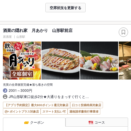
空席状況を更新する
酒菜の隠れ家 月あかり 山形駅前店
居酒屋
山形駅
充実の全席個室完備★落ち着きの空間
2001～3000円
JR山形駅東口徒歩2分★大通りをまっすぐ行くと…
【アプリ予約限定】最大800ポイント還元対象店
口コミ投稿特典対象店
ポイントプラス対象店
スマート支払い可
適格請求書発行事業者
クーポン
コース