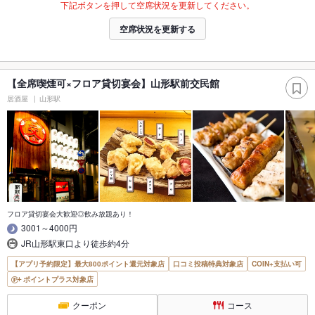
下記ボタンを押して空席状況を更新してください。
空席状況を更新する
【全席喫煙可×フロア貸切宴会】山形駅前交民館
居酒屋
山形駅
フロア貸切宴会大歓迎◎飲み放題あり！
3001～4000円
JR山形駅東口より徒歩約4分
【アプリ予約限定】最大800ポイント還元対象店
口コミ投稿特典対象店
COIN+支払い可
ポイントプラス対象店
クーポン
コース