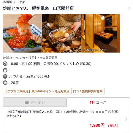
居酒屋
山形駅
炉端とおでん 呼炉凪来 山形駅前店
炉端×おでんの食べ放題♪ネオ大衆居酒屋
16:00～翌1:00(料理L.O.翌0:00,ドリンクL.O.翌0:30)
-
おでん食べ放題が500円♪
120席
【アプリ予約限定】最大800ポイント還元対象店
口コミ投稿特典対象店
クーポン
コース
＜個室完備感染症対策徹底♪２名様～OK！＞2時間飲み放題⇒《１,８００円(税別)!!》
金土もOK♪
1,980円
（税込）