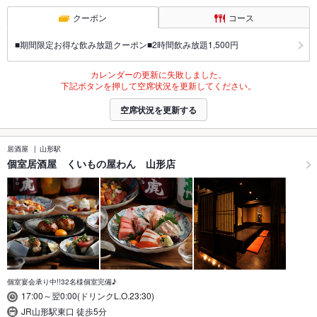
クーポン
コース
■期間限定お得な飲み放題クーポン■2時間飲み放題1,500円
カレンダーの更新に失敗しました。
下記ボタンを押して空席状況を更新してください。
空席状況を更新する
居酒屋
山形駅
個室居酒屋 くいもの屋わん 山形店
個室宴会承り中!!32名様個室完備♪
17:00～翌0:00(ドリンクL.O.23:30)
JR山形駅東口 徒歩5分