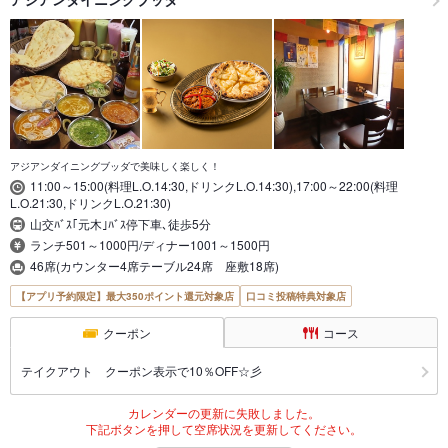
アジアンダイニングブッダで美味しく楽しく！
11:00～15:00(料理L.O.14:30,ドリンクL.O.14:30),17:00～22:00(料理
L.O.21:30,ドリンクL.O.21:30)
山交ﾊﾞｽ｢元木｣ﾊﾞｽ停下車､徒歩5分
ランチ501～1000円/ディナー1001～1500円
46席(カウンター4席テーブル24席 座敷18席)
【アプリ予約限定】最大350ポイント還元対象店
口コミ投稿特典対象店
クーポン
コース
テイクアウト クーポン表示で10％OFF☆彡
カレンダーの更新に失敗しました。
下記ボタンを押して空席状況を更新してください。