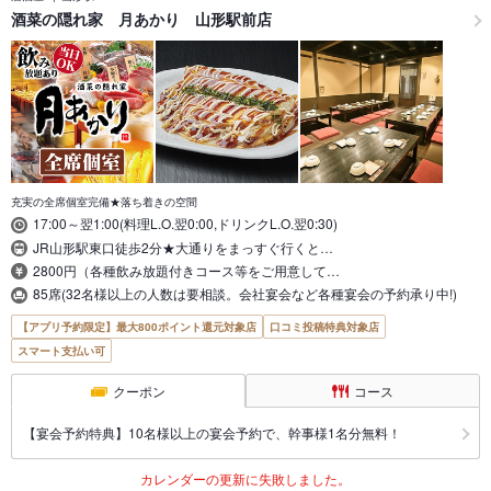
酒菜の隠れ家 月あかり 山形駅前店
充実の全席個室完備★落ち着きの空間
17:00～翌1:00(料理L.O.翌0:00,ドリンクL.O.翌0:30)
JR山形駅東口徒歩2分★大通りをまっすぐ行くと…
2800円（各種飲み放題付きコース等をご用意して…
85席(32名様以上の人数は要相談。会社宴会など各種宴会の予約承り中!)
【アプリ予約限定】最大800ポイント還元対象店
口コミ投稿特典対象店
スマート支払い可
クーポン
コース
【宴会予約特典】10名様以上の宴会予約で、幹事様1名分無料！
カレンダーの更新に失敗しました。