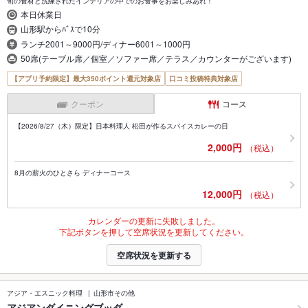
旬の食材と洗練されたインテリアの中でのお食事をお楽しみあれ！
本日休業日
山形駅からﾊﾞｽで10分
ランチ2001～9000円/ディナー6001～1000円
50席(テーブル席／個室／ソファー席／テラス／カウンターがございます)
【アプリ予約限定】最大350ポイント還元対象店
口コミ投稿特典対象店
クーポン
コース
【2026/8/27（木）限定】日本料理人 松田が作るスパイスカレーの日
2,000円
（税込）
8月の薪火のひとさら ディナーコース
12,000円
（税込）
カレンダーの更新に失敗しました。
下記ボタンを押して空席状況を更新してください。
空席状況を更新する
アジア・エスニック料理
山形市その他
アジアンダイニングブッダ