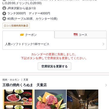
L.O.20:00,ドリンクL.O.20:00)
JR米沢駅から徒歩1分
ランチ3000円 ディナー4000円
40席(テーブル30席、カウンター10席)
口コミ投稿特典対象店
クーポン
コース
人数×ソフトドリンク1杯サービス
カレンダーの更新に失敗しました。
下記ボタンを押して空席状況を更新してください。
空席状況を更新する
焼肉・ホルモン
天童
王様の焼肉くろぬま 天童店