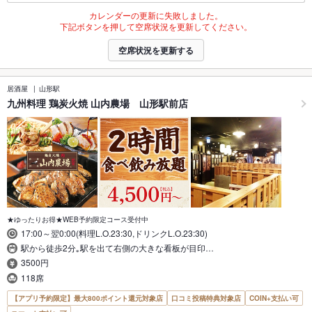
カレンダーの更新に失敗しました。
下記ボタンを押して空席状況を更新してください。
空席状況を更新する
居酒屋
山形駅
九州料理 鶏炭火焼 山内農場 山形駅前店
★ゆったりお得★WEB予約限定コース受付中
17:00～翌0:00(料理L.O.23:30,ドリンクL.O.23:30)
駅から徒歩2分｡駅を出て右側の大きな看板が目印…
3500円
118席
【アプリ予約限定】最大800ポイント還元対象店
口コミ投稿特典対象店
COIN+支払い可