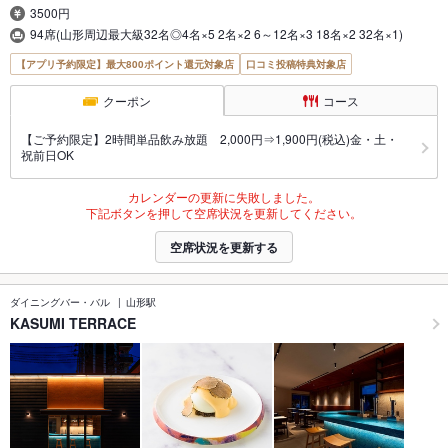
3500円
94席(山形周辺最大級32名◎4名×5 2名×2 6～12名×3 18名×2 32名×1)
【アプリ予約限定】最大800ポイント還元対象店
口コミ投稿特典対象店
クーポン
コース
【ご予約限定】2時間単品飲み放題 2,000円⇒1,900円(税込)金・土・
祝前日OK
カレンダーの更新に失敗しました。
下記ボタンを押して空席状況を更新してください。
空席状況を更新する
ダイニングバー・バル
山形駅
KASUMI TERRACE