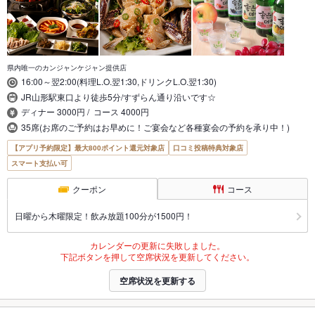
県内唯一のカンジャンケジャン提供店
16:00～翌2:00(料理L.O.翌1:30,ドリンクL.O.翌1:30)
JR山形駅東口より徒歩5分/すずらん通り沿いです☆
ディナー 3000円 / コース 4000円
35席(お席のご予約はお早めに！ご宴会など各種宴会の予約を承り中！)
【アプリ予約限定】最大800ポイント還元対象店
口コミ投稿特典対象店
スマート支払い可
クーポン
コース
日曜から木曜限定！飲み放題100分が1500円！
カレンダーの更新に失敗しました。
下記ボタンを押して空席状況を更新してください。
空席状況を更新する