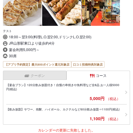
テスト
18:00～翌3:00(料理L.O.翌2:00,ドリンクL.O.翌2:00)
JR山形駅東口より徒歩約4分
宴会利用5,000円～
30席
【アプリ予約限定】最大800ポイント還元対象店
口コミ投稿特典対象店
クーポン
コース
【宴会プラン】120分飲み放題付き！自慢の串焼きや魚料理など全8品 お一人様5000
円(税込)
5,000円
（税込）
【飲み放題】サワー、焼酎、ハイボール、カクテルなど60分飲み放題⇒1100円(税込)
1,100円
（税込）
カレンダーの更新に失敗しました。