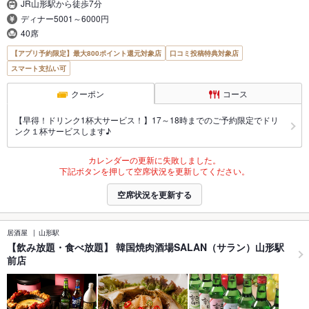
JR山形駅から徒歩7分
ディナー5001～6000円
40席
【アプリ予約限定】最大800ポイント還元対象店
口コミ投稿特典対象店
スマート支払い可
クーポン
コース
【早得！ドリンク1杯大サービス！】17～18時までのご予約限定でドリ
ンク１杯サービスします♪
カレンダーの更新に失敗しました。
下記ボタンを押して空席状況を更新してください。
空席状況を更新する
居酒屋
山形駅
【飲み放題・食べ放題】 韓国焼肉酒場SALAN（サラン）山形駅
前店