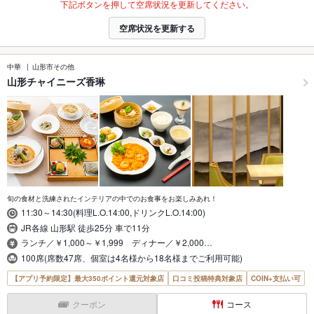
下記ボタンを押して空席状況を更新してください。
空席状況を更新する
中華
山形市その他
山形チャイニーズ香琳
旬の食材と洗練されたインテリアの中でのお食事をお楽しみあれ！
11:30～14:30(料理L.O.14:00,ドリンクL.O.14:00)
JR各線 山形駅 徒歩25分 車で11分
ランチ／￥1,000～￥1,999 ディナー／￥2,000…
100席(席数47席、個室は4名様から18名様までご利用可能)
【アプリ予約限定】最大350ポイント還元対象店
口コミ投稿特典対象店
COIN+支払い可
クーポン
コース