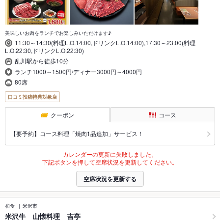
美味しいお肉をランチでお楽しみいただけます♪
11:30～14:30(料理L.O.14:00,ドリンクL.O.14:00),17:30～23:00(料理
L.O.22:30,ドリンクL.O.22:30)
乱川駅から徒歩10分
ランチ1000～1500円/ディナー3000円～4000円
80席
口コミ投稿特典対象店
クーポン
コース
【要予約】コース料理「焼肉1品追加」サービス！
カレンダーの更新に失敗しました。
下記ボタンを押して空席状況を更新してください。
空席状況を更新する
和食
米沢市
米沢牛 山懐料理 吉亭