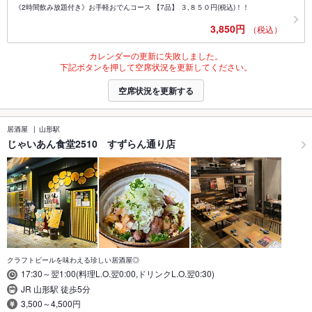
《2時間飲み放題付き》お手軽おでんコース 【7品】 ３,８５０円(税込)！！
3,850円
（税込）
カレンダーの更新に失敗しました。
下記ボタンを押して空席状況を更新してください。
空席状況を更新する
居酒屋
山形駅
じゃいあん食堂2510 すずらん通り店
クラフトビールを味わえる珍しい居酒屋◎
17:30～翌1:00(料理L.O.翌0:00,ドリンクL.O.翌0:30)
JR 山形駅 徒歩5分
3,500～4,500円