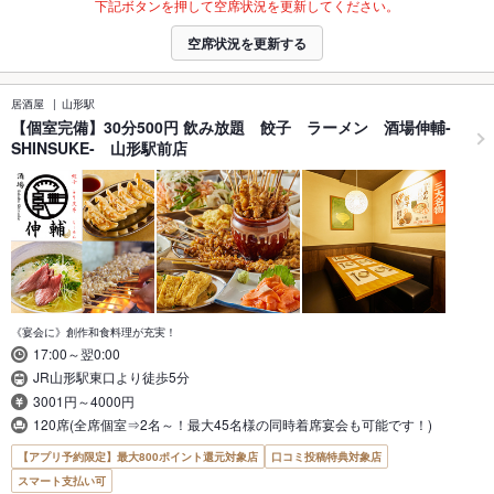
下記ボタンを押して空席状況を更新してください。
空席状況を更新する
居酒屋
山形駅
【個室完備】30分500円 飲み放題 餃子 ラーメン 酒場伸輔-
SHINSUKE- 山形駅前店
《宴会に》創作和食料理が充実！
17:00～翌0:00
JR山形駅東口より徒歩5分
3001円～4000円
120席(全席個室⇒2名～！最大45名様の同時着席宴会も可能です！)
【アプリ予約限定】最大800ポイント還元対象店
口コミ投稿特典対象店
スマート支払い可