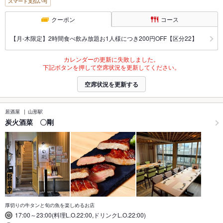
スマート支払い可
クーポン
コース
【月‐木限定】2時間食べ飲み放題お1人様につき200円OFF【区分22】
カレンダーの更新に失敗しました。
下記ボタンを押して空席状況を更新してください。
空席状況を更新する
居酒屋
山形駅
炭火酒菜 〇剛
厚切りの牛タンと旬の魚を楽しめるお店
17:00～23:00(料理L.O.22:00,ドリンクL.O.22:00)