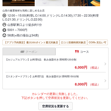
山形の厳選食材を気軽に楽しめるお店
12:00～15:00(料理L.O.14:00,ドリンクL.O.14:30),17:30～22:30(料理
L.O.21:30,ドリンクL.O.22:00)
山形駅東口より徒歩約1分
5001～7000円
58席(※雨の場合は34席)
【アプリ予約限定】最大350ポイント還元対象店
口コミ投稿特典対象店
COIN+支払い可
クーポン
コース
【カジュアルプラン】お料理5品 飲み放題付き/席時間120分制
6,000円
（税込）
【スタンダードプラン】お料理7品 飲み放題付き/席時間150分制
8,000円
（税込）
カレンダーの更新に失敗しました。
下記ボタンを押して空席状況を更新してください。
空席状況を更新する