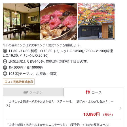
平日の昼のランチは米沢牛ランチ！贅沢ランチを堪能しよう。
11:30～14:30(料理L.O.13:30,ドリンクL.O.13:30),17:30～21:00(料理
L.O.19:30,ドリンクL.O.20:30)
JR米沢駅より徒歩40分｡市循環ﾊﾞｽ城南1丁目目の前｡
昼4000円／夜10000円
108席(テーブル、お座敷、個室)
口コミ投稿特典対象店
クーポン
コース
「山懐しゃぶ鍋膳＋米沢牛おまかせミニステーキ付」（要予約・よねざわ食旅！コー
ス）
10,890円
（税込）
「山懐牛鍋膳＋米沢牛おまかせミニステーキ付」（要予約・やまがた夏旅コース）