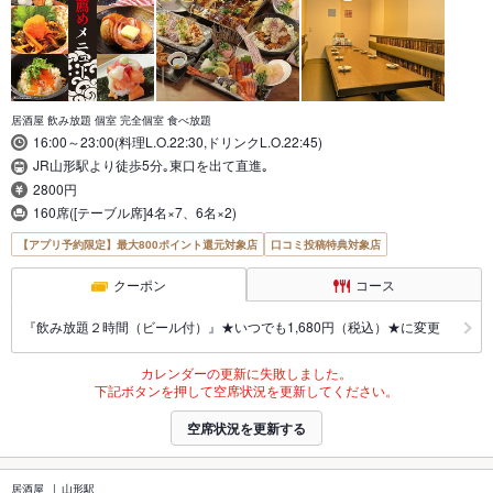
居酒屋 飲み放題 個室 完全個室 食べ放題
16:00～23:00(料理L.O.22:30,ドリンクL.O.22:45)
JR山形駅より徒歩5分｡東口を出て直進｡
2800円
160席([テーブル席]4名×7、6名×2)
【アプリ予約限定】最大800ポイント還元対象店
口コミ投稿特典対象店
クーポン
コース
『飲み放題２時間（ビール付）』★いつでも1,680円（税込）★に変更
カレンダーの更新に失敗しました。
下記ボタンを押して空席状況を更新してください。
空席状況を更新する
居酒屋
山形駅