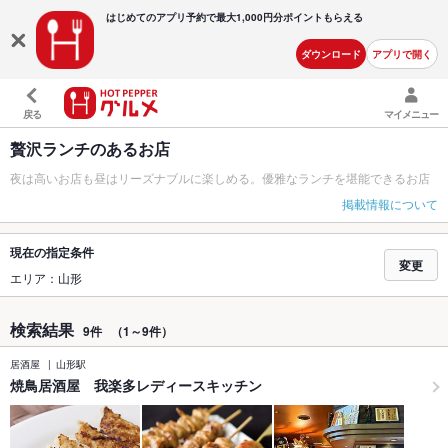
はじめてのアプリ予約で最大
1,000円分ポイントもらえる
ダウンロード
アプリで開く
戻る
マイメニュー
贅沢ランチのあるお店
夜は高いお店も昼はリーズナブルに楽しめる。優雅なランチを堪能できるお店
掲載情報について
現在の指定条件
変更
エリア：山形
検索結果
9件
（1～9件）
居酒屋
山形駅
焼鳥居酒屋 我楽多レディースキッチン