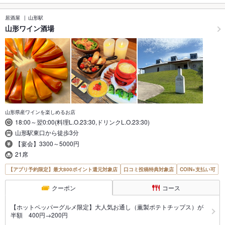
居酒屋
山形駅
山形ワイン酒場
山形県産ワインを楽しめるお店
18:00～翌0:00(料理L.O.23:30,ドリンクL.O.23:30)
山形駅東口から徒歩3分
【宴会】3300～5000円
21席
【アプリ予約限定】最大800ポイント還元対象店
口コミ投稿特典対象店
COIN+支払い可
クーポン
コース
【ホットペッパーグルメ限定】大人気お通し（薫製ポテトチップス）が
半額 400円→200円