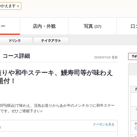
つかえます
ュー
店内・外観
写真
口
(37)
 コース詳細
予
2026/07/24 更新
造りや和牛ステーキ、鰻寿司等が味わえ
題付！
00円(税込)で味わえ、活魚お造りからあか牛のメンチカツに和牛ステー
です。ぜひご堪能下さい♪
1
クーポンを見る
）