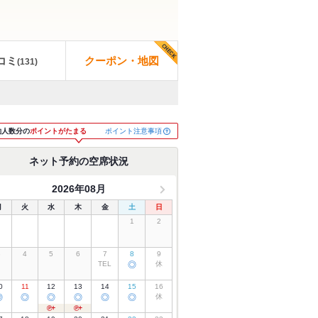
コミ
クーポン・地図
(
131
)
ポイント注意事項
約人数分の
ポイントがたまる
ネット予約の空席状況
2026年08月
月
火
水
木
金
土
日
1
2
3
4
5
6
7
8
9
TEL
◎
休
0
11
12
13
14
15
16
◎
◎
◎
◎
◎
◎
休