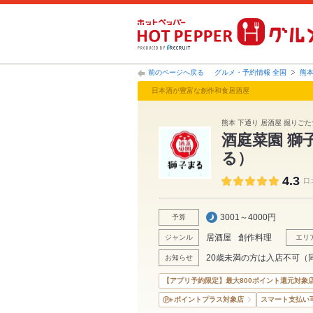
前のページへ戻る
グルメ・予約情報 全国
熊
日本酒が豊富な創作和食居酒屋
熊本 下通り 居酒屋 掘りごた
酒庭菜園 獅
る）
4.3
口
3001～4000円
予算
居酒屋
創作料理
ジャンル
エリ
20歳未満の方は入店不可（
お知らせ
【アプリ予約限定】最大800ポイント還元対象
ポイントプラス対象店
スマート支払い