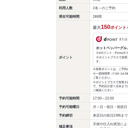
利用人数
2名～
のご予約
滞在可能時間
2時間
150
最大
ポイント
または
ホットペッパーグル
※dポイント・Ponta
ポイント
※ポイントプラスで加算
す。
※加算ポイントは、ご予約
※一部時間帯（7:00~1
ご覧ください。
※ポイントプラスで加算さ
で、予約日が翌々月末まで
ご確認ください
予約可能時間
17:00～22:00
予約可能曜日
月～日・祝日・祝前日
予約締切
来店日の前日23時まで
天候や仕入れ状況によ
補足事項