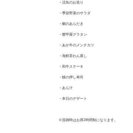
・活魚のお造り
・季節野菜のサラダ
・鯛のあらだき
・蟹甲羅グラタン
・あか牛のメンチカツ
・海鮮茶わん蒸し
・和牛ステーキ
・鰻の押し寿司
・あら汁
・本日のデザート
※混雑時はお席2時間制になります。