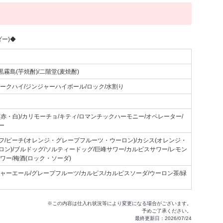
ダー)◆
黒霧島(芋焼酎)/二階堂(麦焼酎)
コークハイ/ジンジャーハイボール/ロック/水割り
赤・白)/カリモーチョ/キティ/ロマンチックハーモニー/オペレーター/
ー
フ/ピーチ(オレンジ・グレープフルーツ・ウーロン)/カシス(オレンジ・
ロン)/ブルドッグ/ソルティードッグ/巨峰サワー/カルピスサワー/レモン
ワー/梅酒(ロック・ソーダ)
ャーエール/グレープフルーツ/カルピス/カルピスソーダ/ウーロン茶/緑
※この内容は仕入れ状況等により変更になる場合がございます。
予めご了承ください。
最終更新日：2026/07/24