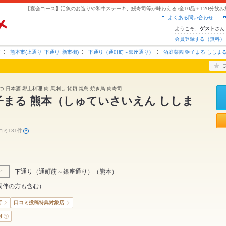
よくある問い合わせ
ようこそ、
さん
ゲスト
会員登録する（無料）
本
熊本市(上通り･下通り･新市街)
下通り（通町筋～銀座通り）
酒庭菜園 獅子まる ししま
つ 日本酒 郷土料理 肉 馬刺し 貸切 焼鳥 焼き鳥 肉寿司
子まる 熊本（しゅていさいえん ししま
コミ131件
下通り（通町筋～銀座通り）
（
熊本
）
ア
同伴の方も含む）
店
口コミ投稿特典対象店
可