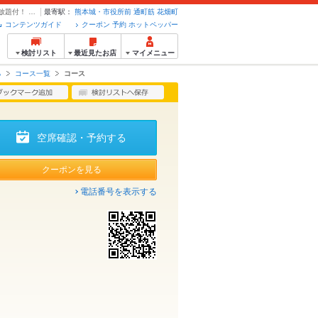
【宴会コース】活魚のお造りや和牛ステーキ、鰻寿司等が味わえる♪全10品＋120分飲み放題付！ | 酒庭菜園 獅子まる ししまる - クーポン・予約のホットペッパーグルメ
最寄駅：
熊本城・市役所前
通町筋
花畑町
コンテンツガイド
クーポン 予約 ホットペッパー
検討リスト
最近見たお店
マイメニュー
る
コース一覧
コース
空席確認・予約する
クーポンを見る
電話番号を表示する