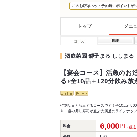
このお店はネット予約時にポイントが
トップ
メニ
酒庭菜園 獅子まる ししまる
【宴会コース】活魚のお
る♪全10品＋120分飲み放
特別な日を演出するコースです！全10品が60
キ、鰻の押し寿司が並ぶ大満足のラインナップ
6,000
円
料金
（税込
品数
10品