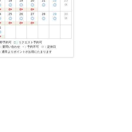
7
18
19
20
21
22
23
◎
◎
◎
◎
◎
◎
休
4
25
26
27
28
29
30
◎
◎
◎
◎
◎
◎
休
1
◎
即予約可
□
：リクエスト予約可
：要問い合わせ
×
：予約不可
休
：定休日
：通常よりポイントがお得にたまります