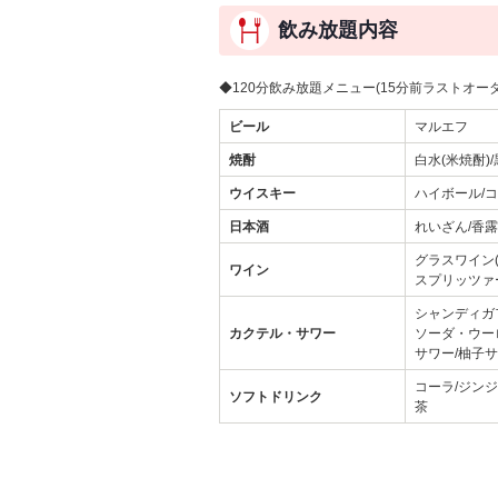
飲み放題内容
◆120分飲み放題メニュー(15分前ラストオー
ビール
マルエフ
焼酎
白水(米焼酎)/
ウイスキー
ハイボール/
日本酒
れいざん/香露
グラスワイン(
ワイン
スプリッツァ
シャンディガ
カクテル・サワー
ソーダ・ウー
サワー/柚子サ
コーラ/ジンジ
ソフトドリンク
茶