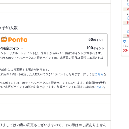
1
2
×
予約人数
3
50
ポイント
◎
：
TEL
100
メ限定ポイント
ポイント
ポイント・リクルートポイントは、来店日から6～10日後にポイント加算されます。
されるホットペッパーグルメ限定ポイントは、来店日の翌月15日頃に加算されま
の条件により変動する場合があります。
4:59来店の予約）は確定した人数1人につき10ポイントとなります。詳しくは
こちら
を
れるポイントは、ホットペッパーグルメ限定ポイントになります。対象日時の予約
のご来店がポイント加算の対象となります。加算ポイントに関する詳細は
こちら
を
りましては内容の変更もございますので、その際は申し訳ありません