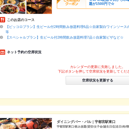
題が1500円で☆
このお店のコース
【ピッコロプラン】生ビール付2時間飲み放題料理6品☆自家製白ワインソース
等
【スペシャルプラン】生ビール付2時間飲み放題料理7品☆自家製ピザなど☆
ネット予約の空席状況
カレンダーの更新に失敗しました。
下記ボタンを押して空席状況を更新してくだ
空席状況を更新する
ダイニングバー・バル｜宇都宮駅東口
宇都宮駅東口/飲み放題/貸切/女子会/誕生日/記念日/肉/