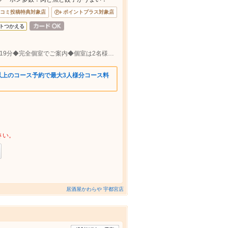
コミ投稿特典対象店
ポイントプラス対象店
トつかえる
東武宇都宮駅 徒歩4分/ＪＲ 宇都宮駅 徒歩19分◆完全個室でご案内◆個室は2名様～最大70名様まで対応可能♪
以上のコース予約で最大3人様分コース料
さい。
居酒屋かわらや 宇都宮店