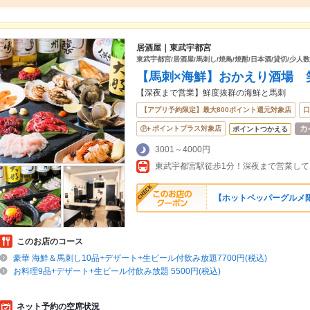
居酒屋｜東武宇都宮
東武宇都宮/居酒屋/馬刺し/焼鳥/焼酎/日本酒/貸切/少人数
【馬刺×海鮮】おかえり酒場 
【深夜まで営業】鮮度抜群の海鮮と馬刺
【アプリ予約限定】最大800ポイント還元対象店
口
ポイントプラス対象店
ポイントつかえる
3001～4000円
東武宇都宮駅徒歩1分！深夜まで営業し
【ホットペッパーグルメ限
このお店のコース
豪華 海鮮＆馬刺し10品+デザート+生ビール付飲み放題7700円(税込)
お料理9品+デザート+生ビール付飲み放題 5500円(税込)
ネット予約の空席状況