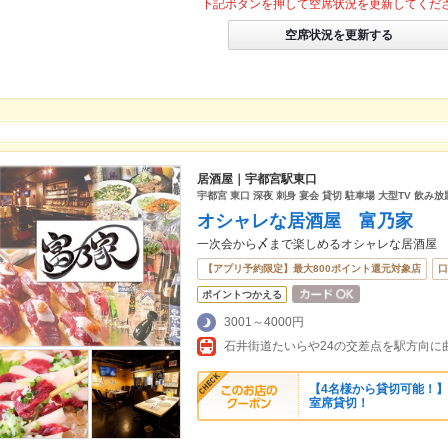
下記ボタンを押して空席状況を更新してくだ
空席状況を更新する
居酒屋｜宇都宮駅東口
宇都宮 東口 深夜 刺身 宴会 貸切 駐車場 大型TV 飲み
オシャレな居酒屋 富乃家
一次会から〆まで楽しめるオシャレな居酒屋
【アプリ予約限定】最大800ポイント還元対象店
口
ポイントつかえる
3001～4000円
【4名様から貸切可能！】
室席貸切！