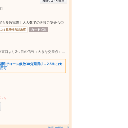
酎】
室も多数完備！大人数での各種ご宴会も◎
コミ投稿特典対象店
JR宇都宮駅東口より徒歩3分【JR宇都宮駅東口より2つ目の信号（大きな交差点）を右折（石井街道方面へ）約30m先】
期間でコース飲放30分延長(2→2.5Hに)★
併用可
さい。
海蔵 JR駅東口店