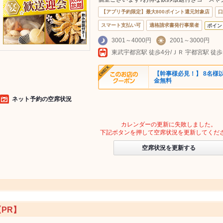
【アプリ予約限定】最大800ポイント還元対象店
口
スマート支払い可
適格請求書発行事業者
ポイン
3001～4000円
2001～3000円
【幹事様必見！】 8名様
金無料
ネット予約の空席状況
カレンダーの更新に失敗しました。
下記ボタンを押して空席状況を更新してくだ
空席状況を更新する
【PR】