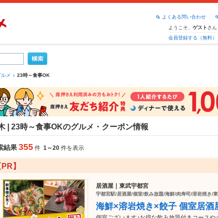
よくある問い合わせ
ようこそ、
さん
ゲスト
会員登録する（無料）
グルメ
23時～食事OK
木 | 23時～食事OKのグルメ・クーポン情報
355
索結果
件
1～20
件を表示
【PR】
居酒屋｜東武宇都宮
宇都宮駅/居酒屋/個室/飲み放題/海鮮/肉寿司/溶岩焼き/
海鮮×溶岩焼き×餃子 個室居酒
個室ございます♪お得な飲み放題付きコースや