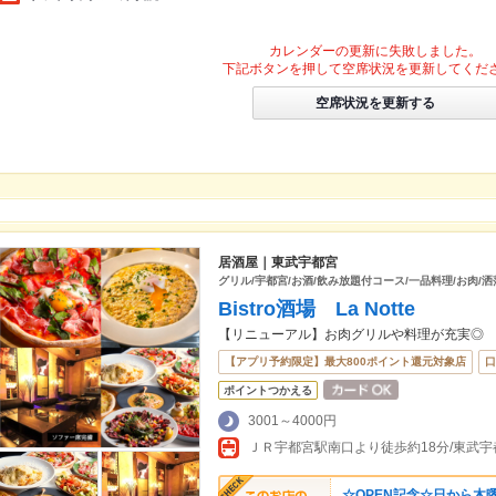
カレンダーの更新に失敗しました。
下記ボタンを押して空席状況を更新してくだ
空席状況を更新する
居酒屋｜東武宇都宮
グリル/宇都宮/お酒/飲み放題付コース/一品料理/お肉/洒
Bistro酒場 La Notte
【リニューアル】お肉グリルや料理が充実◎
【アプリ予約限定】最大800ポイント還元対象店
口
ポイントつかえる
3001～4000円
ＪＲ宇都宮駅南口より徒歩約18分/東武
☆OPEN記念☆日から木