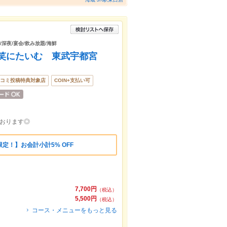
/深夜/宴会/飲み放題/海鮮
笑にたいむ 東武宇都宮
コミ投稿特典対象店
COIN+支払い可
ております◎
定！】お会計小計5% OFF
7,700円
（税込）
5,500円
（税込）
コース・メニューをもっと見る