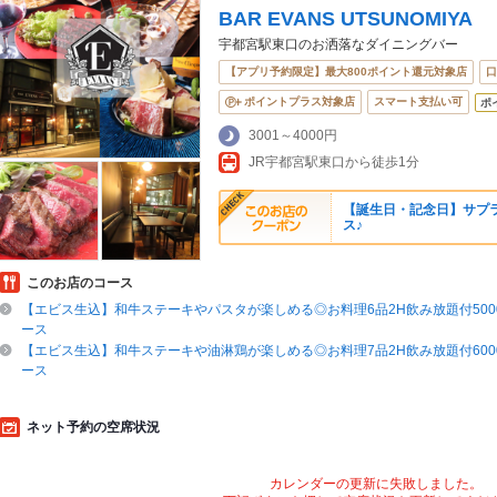
BAR EVANS UTSUNOMIYA
宇都宮駅東口のお洒落なダイニングバー
【アプリ予約限定】最大800ポイント還元対象店
口
ポイントプラス対象店
スマート支払い可
ポ
3001～4000円
JR宇都宮駅東口から徒歩1分
【誕生日・記念日】サプ
ス♪
このお店のコース
【エビス生込】和牛ステーキやパスタが楽しめる◎お料理6品2H飲み放題付5000
ース
【エビス生込】和牛ステーキや油淋鶏が楽しめる◎お料理7品2H飲み放題付6000
ース
ネット予約の空席状況
カレンダーの更新に失敗しました。