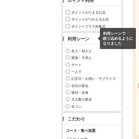
ポイント利用
ポイントがたまるお店
ポイントがつかえるお店
ポイントプラス対象店
利用シーンで
利用シーン
絞り込めるように
なりました
友人・知人と
家族・子供と
デート
一人で
記念日・お祝い・サプライズ
会社の宴会
接待・会食
大人数の宴会
合コン
こだわり
コース・食べ放題