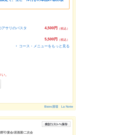
のアサリのパスタ
4,500円
（税込）
5,500円
（税込）
コース・メニューをもっと見る
さい。
Bistro酒場 La Notte
喫煙可/宴会/居酒屋/二次会