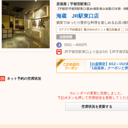
居酒屋｜宇都宮駅東口
【宇都宮/宇都宮駅東口/宴会/個室/飲み放題/日本酒・焼
海蔵 JR駅東口店
個室でゆったり贅沢な料理を楽しめるお店♪個
【アプリ予約限定】最大800ポイント還元対象店
口
3001～4000円
【お盆限定】8/12～15の
「1品追加」クーポンと
ネット予約の空席状況
カレンダーの更新に失敗しました。
下記ボタンを押して空席状況を更新してくだ
空席状況を更新する