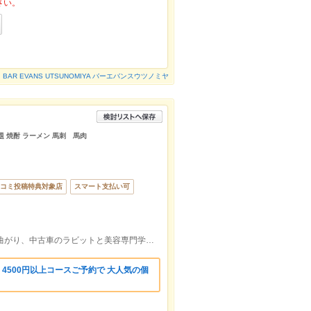
さい。
BAR EVANS UTSUNOMIYA バーエバンスウツノミヤ
放題 焼酎 ラーメン 馬刺 馬肉
コミ投稿特典対象店
スマート支払い可
石井街道たいらや24の交差点を駅方向に曲がり、中古車のラビットと美容専門学校の間
 4500円以上コースご予約で 大人気の個