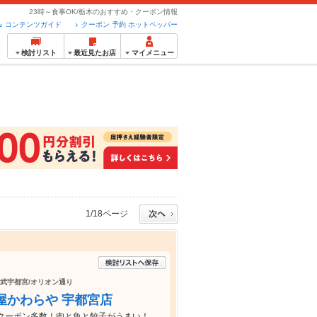
23時～食事OK/栃木のおすすめ・クーポン情報
コンテンツガイド
クーポン 予約 ホットペッパー
検討リスト
最近見たお店
マイメニュー
1/18ページ
東武宇都宮/オリオン通り
屋かわらや 宇都宮店
クーポン多数！肉と魚と餃子がうまい！