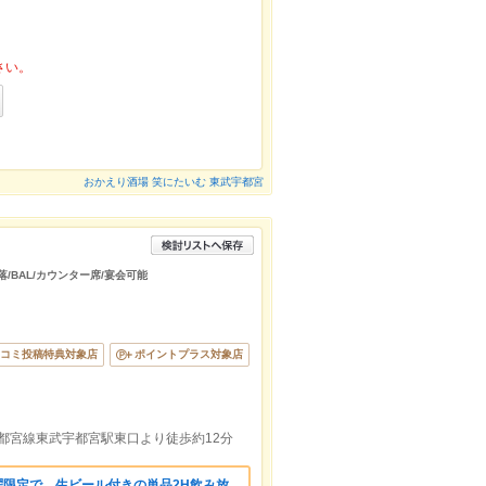
さい。
おかえり酒場 笑にたいむ 東武宇都宮
落/BAL/カウンター席/宴会可能
コミ投稿特典対象店
ポイントプラス対象店
宇都宮線東武宇都宮駅東口より徒歩約12分
曜限定で、生ビール付きの単品2H飲み放