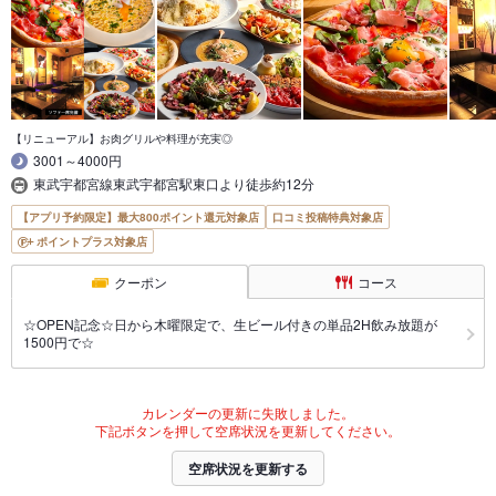
【リニューアル】お肉グリルや料理が充実◎
3001～4000円
東武宇都宮線東武宇都宮駅東口より徒歩約12分
【アプリ予約限定】最大800ポイント還元対象店
口コミ投稿特典対象店
ポイントプラス対象店
クーポン
コース
☆OPEN記念☆日から木曜限定で、生ビール付きの単品2H飲み放題が
1500円で☆
カレンダーの更新に失敗しました。
下記ボタンを押して空席状況を更新してください。
空席状況を更新する