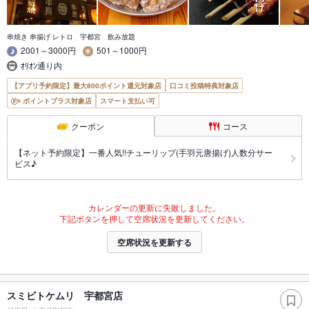
串焼き 串揚げ レトロ 宇都宮 飲み放題
2001～3000円
501～1000円
ｵﾘｵﾝ通り内
【アプリ予約限定】最大800ポイント還元対象店
口コミ投稿特典対象店
ポイントプラス対象店
スマート支払い可
クーポン
コース
【ネット予約限定】一番人気!!チューリップ(手羽元唐揚げ)人数分サー
ビス♪
カレンダーの更新に失敗しました。
下記ボタンを押して空席状況を更新してください。
空席状況を更新する
スミビトケムリ 宇都宮店