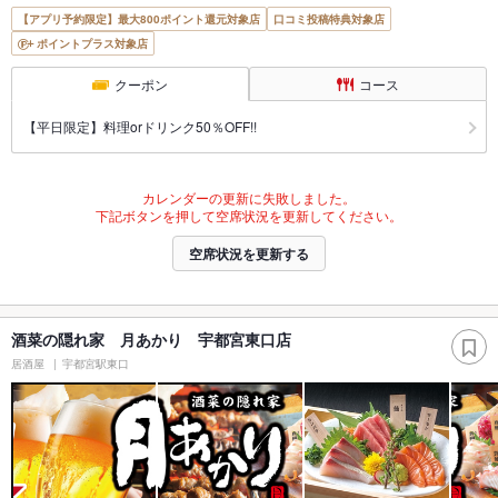
【アプリ予約限定】最大800ポイント還元対象店
口コミ投稿特典対象店
ポイントプラス対象店
クーポン
コース
【平日限定】料理orドリンク50％OFF!!
カレンダーの更新に失敗しました。
下記ボタンを押して空席状況を更新してください。
空席状況を更新する
酒菜の隠れ家 月あかり 宇都宮東口店
居酒屋
宇都宮駅東口