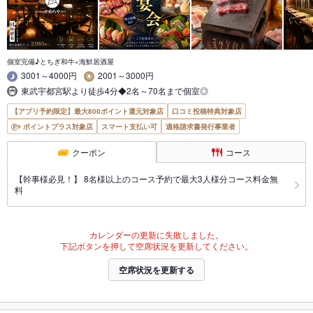
個室完備♪とちぎ和牛×海鮮居酒屋
3001～4000円
2001～3000円
東武宇都宮駅より徒歩4分◆2名～70名まで個室◎
【アプリ予約限定】最大800ポイント還元対象店
口コミ投稿特典対象店
ポイントプラス対象店
スマート支払い可
適格請求書発行事業者
クーポン
コース
【幹事様必見！】 8名様以上のコース予約で最大3人様分コース料金無
料
カレンダーの更新に失敗しました。
下記ボタンを押して空席状況を更新してください。
空席状況を更新する