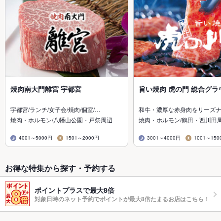
焼肉南大門離宮 宇都宮
旨い焼肉 虎の門 総合グラ
宇都宮/ランチ/女子会/焼肉/個室/…
和牛・濃厚な赤身肉をリーズ
焼肉・ホルモン/八幡山公園・戸祭周辺
焼肉・ホルモン/鶴田・西川田
4001～5000円
1501～2000円
3001～4000円
1001～150
お得な特集から探す・予約する
ポイントプラスで最大8倍
対象日時のネット予約でポイントが最大8倍たまるお店はこちら！