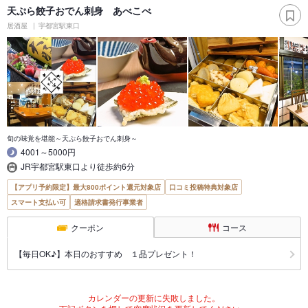
天ぷら餃子おでん刺身 あべこべ
居酒屋
宇都宮駅東口
旬の味覚を堪能～天ぷら餃子おでん刺身～
4001～5000円
JR宇都宮駅東口より徒歩約6分
【アプリ予約限定】最大800ポイント還元対象店
口コミ投稿特典対象店
スマート支払い可
適格請求書発行事業者
クーポン
コース
【毎日OK♪】本日のおすすめ １品プレゼント！
カレンダーの更新に失敗しました。