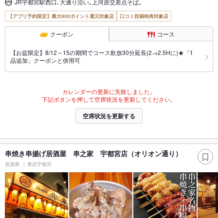
JR宇都宮駅西口､大通り沿い｡上河原交差点そば｡
【アプリ予約限定】最大800ポイント還元対象店
口コミ投稿特典対象店
クーポン
コース
【お盆限定】8/12～15の期間でコース飲放30分延長(2→2.5Hに)★「1
品追加」クーポンと併用可
カレンダーの更新に失敗しました。
下記ボタンを押して空席状況を更新してください。
空席状況を更新する
串焼き串揚げ居酒屋 串之家 宇都宮店（オリオン通り）
居酒屋
東武宇都宮