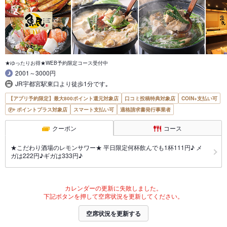
★ゆったりお得★WEB予約限定コース受付中
2001～3000円
JR宇都宮駅東口より徒歩1分です｡
【アプリ予約限定】最大800ポイント還元対象店
口コミ投稿特典対象店
COIN+支払い可
ポイントプラス対象店
スマート支払い可
適格請求書発行事業者
クーポン
コース
★こだわり酒場のレモンサワー★ 平日限定何杯飲んでも1杯111円♪ メ
ガは222円♪ギガは333円♪
カレンダーの更新に失敗しました。
下記ボタンを押して空席状況を更新してください。
空席状況を更新する