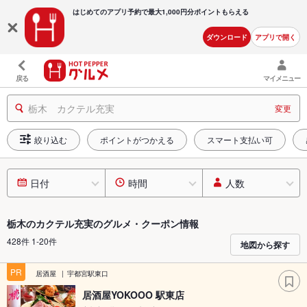
はじめてのアプリ予約で最大
1,000円分ポイントもらえる
ダウンロード
アプリで開く
戻る
マイメニュー
栃木 カクテル充実
変更
絞り込む
ポイントがつかえる
スマート支払い可
日付
時間
人数
栃木のカクテル充実のグルメ・クーポン情報
428件 1-20件
地図から探す
PR
居酒屋
宇都宮駅東口
居酒屋YOKOOO 駅東店