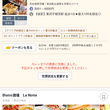
完全個室完備！単品飲み放題＆充実のコース
3001～4000円
【個室】東武宇都宮駅 徒歩1分★最大100名様迄◎
個室
カード
禁煙席
喫煙席
【アプリ予約限定】最大800ポイント還元対象店
口コミ投稿特典対象店
ポイントプラス対象店
適格請求書発行事業者
ネット予約可
クーポンあり
全日ok 先着３組8月限定】 2時間半飲み放題１２８0円
クーポンを見る
☆(＋２２０円でビール付に）
カレンダーの更新に失敗しました。
下記ボタンを押して空席状況を更新してください。
空席状況を更新する
Bistro酒場 La Notte
居酒屋
東武宇都宮