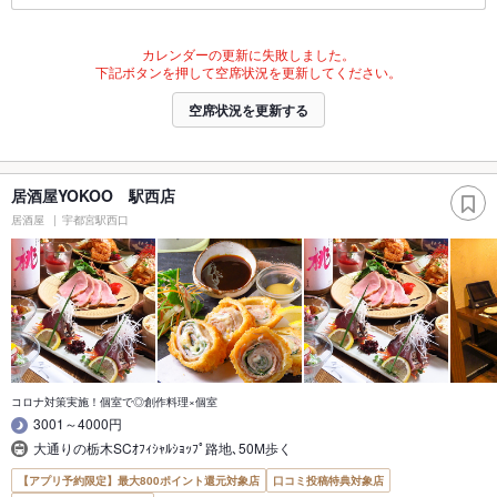
カレンダーの更新に失敗しました。
下記ボタンを押して空席状況を更新してください。
空席状況を更新する
居酒屋YOKOO 駅西店
居酒屋
宇都宮駅西口
コロナ対策実施！個室で◎創作料理×個室
3001～4000円
大通りの栃木SCｵﾌｨｼｬﾙｼｮｯﾌﾟ路地､50M歩く
【アプリ予約限定】最大800ポイント還元対象店
口コミ投稿特典対象店