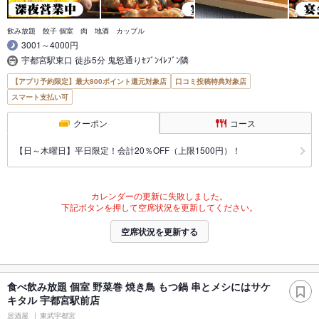
飲み放題 餃子 個室 肉 地酒 カップル
3001～4000円
宇都宮駅東口 徒歩5分 鬼怒通りｾﾌﾞﾝｲﾚﾌﾞﾝ隣
【アプリ予約限定】最大800ポイント還元対象店
口コミ投稿特典対象店
スマート支払い可
クーポン
コース
【日～木曜日】平日限定！会計20％OFF（上限1500円）！
カレンダーの更新に失敗しました。
下記ボタンを押して空席状況を更新してください。
空席状況を更新する
食べ飲み放題 個室 野菜巻 焼き鳥 もつ鍋 串とメシにはサケ
キタル 宇都宮駅前店
居酒屋
東武宇都宮