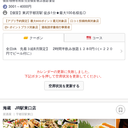
個室/喫煙専用室/完全個室/飲み放題/宴会
3001～4000円
【個室】東武宇都宮駅 徒歩1分★最大100名様迄◎
【アプリ予約限定】最大800ポイント還元対象店
口コミ投稿特典対象店
ポイントプラス対象店
適格請求書発行事業者
クーポン
コース
全日ok 先着３組8月限定】 2時間半飲み放題１２８0円☆(＋２２０
円でビール付に）
カレンダーの更新に失敗しました。
下記ボタンを押して空席状況を更新してください。
空席状況を更新する
海蔵 JR駅東口店
居酒屋
宇都宮駅東口