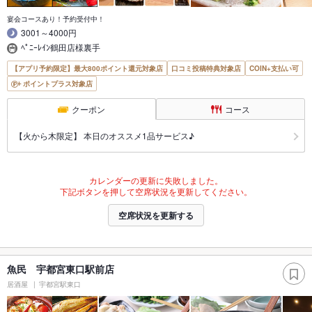
宴会コースあり！予約受付中！
3001～4000円
ﾍﾟﾆｰﾚｲﾝ鶴田店様裏手
【アプリ予約限定】最大800ポイント還元対象店
口コミ投稿特典対象店
COIN+支払い可
ポイントプラス対象店
クーポン
コース
【火から木限定】 本日のオススメ1品サービス♪
カレンダーの更新に失敗しました。
下記ボタンを押して空席状況を更新してください。
空席状況を更新する
魚民 宇都宮東口駅前店
居酒屋
宇都宮駅東口