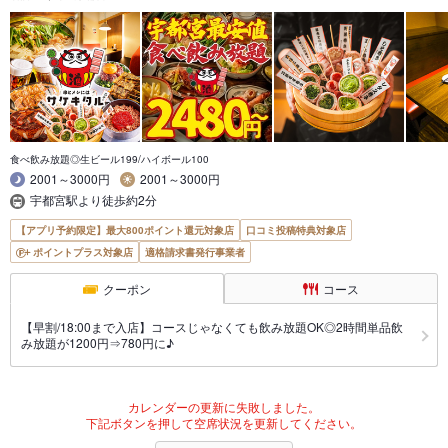
食べ飲み放題◎生ビール199/ハイボール100
2001～3000円
2001～3000円
宇都宮駅より徒歩約2分
【アプリ予約限定】最大800ポイント還元対象店
口コミ投稿特典対象店
ポイントプラス対象店
適格請求書発行事業者
クーポン
コース
【早割/18:00まで入店】コースじゃなくても飲み放題OK◎2時間単品飲
み放題が1200円⇒780円に♪
カレンダーの更新に失敗しました。
下記ボタンを押して空席状況を更新してください。