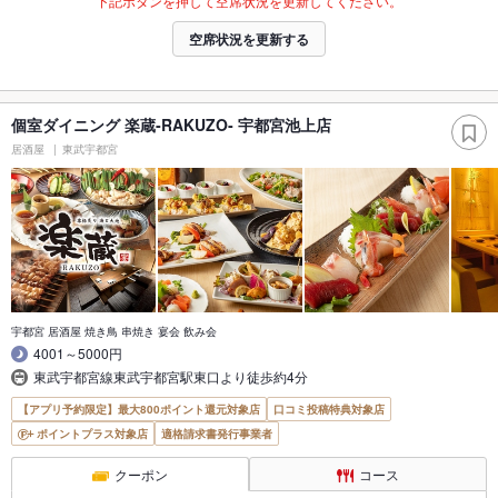
下記ボタンを押して空席状況を更新してください。
空席状況を更新する
個室ダイニング 楽蔵‐RAKUZO‐ 宇都宮池上店
居酒屋
東武宇都宮
宇都宮 居酒屋 焼き鳥 串焼き 宴会 飲み会
4001～5000円
東武宇都宮線東武宇都宮駅東口より徒歩約4分
【アプリ予約限定】最大800ポイント還元対象店
口コミ投稿特典対象店
ポイントプラス対象店
適格請求書発行事業者
クーポン
コース