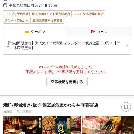
宇都宮駅西口 徒歩3分 ﾛｰﾀﾘｰ前
【アプリ予約限定】最大800ポイント還元対象店
口コミ投稿特典対象店
スマート支払い可
適格請求書発行事業者
クーポン
コース
【☆期間限定☆】大人気！２時間制スタンダード飲み放題999円！【☆
日～木曜限定☆】
カレンダーの更新に失敗しました。
下記ボタンを押して空席状況を更新してください。
空席状況を更新する
海鮮×溶岩焼き×餃子 個室居酒屋かわらや 宇都宮店
居酒屋
東武宇都宮