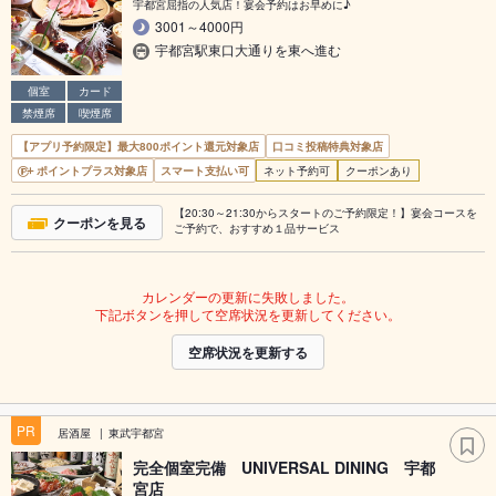
宇都宮屈指の人気店！宴会予約はお早めに♪
3001～4000円
宇都宮駅東口大通りを東へ進む
個室
カード
禁煙席
喫煙席
【アプリ予約限定】最大800ポイント還元対象店
口コミ投稿特典対象店
ポイントプラス対象店
スマート支払い可
ネット予約可
クーポンあり
【20:30～21:30からスタートのご予約限定！】宴会コースを
クーポンを見る
ご予約で、おすすめ１品サービス
カレンダーの更新に失敗しました。
下記ボタンを押して空席状況を更新してください。
空席状況を更新する
PR
居酒屋
東武宇都宮
完全個室完備 UNIVERSAL DINING 宇都
宮店