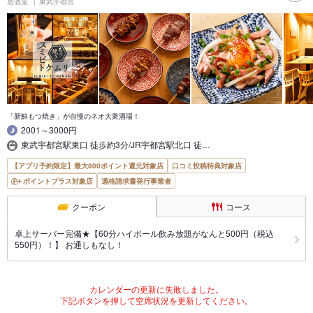
居酒屋
東武宇都宮
「新鮮もつ焼き」が自慢のネオ大衆酒場！
2001～3000円
東武宇都宮駅東口 徒歩約3分/JR宇都宮駅北口 徒…
【アプリ予約限定】最大800ポイント還元対象店
口コミ投稿特典対象店
ポイントプラス対象店
適格請求書発行事業者
クーポン
コース
卓上サーバー完備★【60分ハイボール飲み放題がなんと500円（税込
550円）！】 お通しもなし！
カレンダーの更新に失敗しました。
下記ボタンを押して空席状況を更新してください。