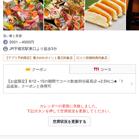
旨い肴と美酒
3001～4000円
JR宇都宮駅東口より徒歩3分
【アプリ予約限定】最大800ポイント還元対象店
口コミ投稿特典対象店
クーポン
コース
【お盆限定】8/12～15の期間でコース飲放30分延長(2→2.5Hに)★「1
品追加」クーポンと併用可
カレンダーの更新に失敗しました。
下記ボタンを押して空席状況を更新してください。
空席状況を更新する