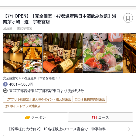
【7/1 OPEN】【完全個室・47都道府県日本酒飲み放題】湘
南茅ヶ崎 道 宇都宮店
居酒屋
東武宇都宮
完全個室で４７都道府県日本酒を堪能！！
4001～5000円
東武宇都宮線東武宇都宮駅東口より徒歩約8分
【アプリ予約限定】最大800ポイント還元対象店
口コミ投稿特典対象店
ポイントプラス対象店
クーポン
コース
!【幹事様に大特典♪】 10名様以上のコース宴会で 幹事無料