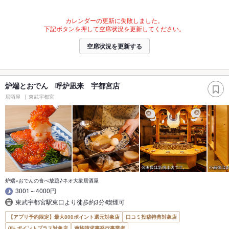
カレンダーの更新に失敗しました。
下記ボタンを押して空席状況を更新してください。
空席状況を更新する
炉端とおでん 呼炉凪来 宇都宮店
居酒屋
東武宇都宮
炉端×おでんの食べ放題♪ネオ大衆居酒屋
3001～4000円
東武宇都宮駅東口より徒歩約3分/喫煙可
【アプリ予約限定】最大800ポイント還元対象店
口コミ投稿特典対象店
ポイントプラス対象店
適格請求書発行事業者