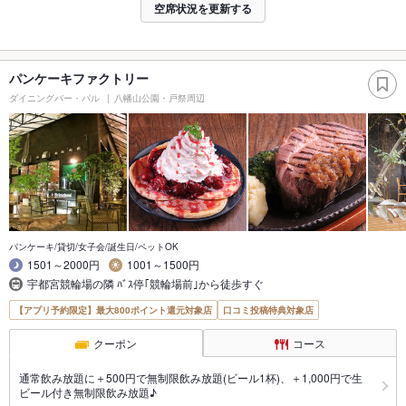
空席状況を更新する
パンケーキファクトリー
ダイニングバー・バル
八幡山公園・戸祭周辺
パンケーキ/貸切/女子会/誕生日/ペットOK
1501～2000円
1001～1500円
宇都宮競輪場の隣 ﾊﾞｽ停｢競輪場前｣から徒歩すぐ
【アプリ予約限定】最大800ポイント還元対象店
口コミ投稿特典対象店
クーポン
コース
通常飲み放題に＋500円で無制限飲み放題(ビール1杯)、＋1,000円で生
ビール付き無制限飲み放題♪