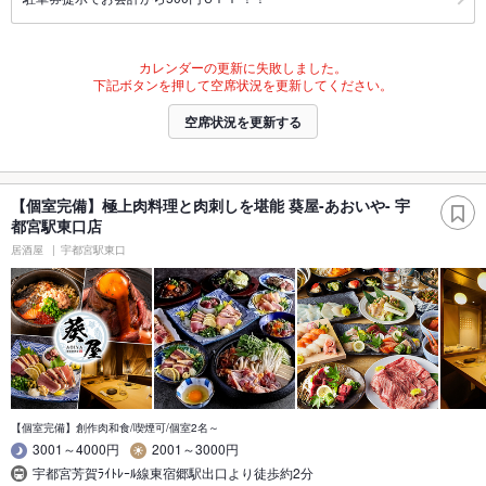
カレンダーの更新に失敗しました。
下記ボタンを押して空席状況を更新してください。
空席状況を更新する
【個室完備】極上肉料理と肉刺しを堪能 葵屋-あおいや- 宇
都宮駅東口店
居酒屋
宇都宮駅東口
【個室完備】創作肉和食/喫煙可/個室2名～
3001～4000円
2001～3000円
宇都宮芳賀ﾗｲﾄﾚｰﾙ線東宿郷駅出口より徒歩約2分