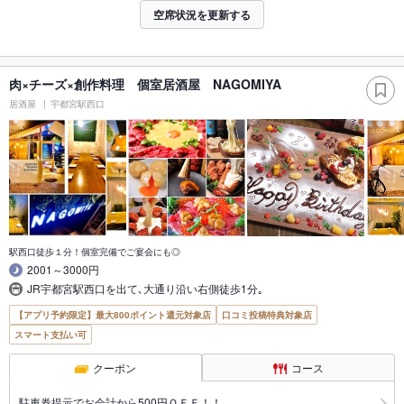
空席状況を更新する
肉×チーズ×創作料理 個室居酒屋 NAGOMIYA
居酒屋
宇都宮駅西口
駅西口徒歩１分！個室完備でご宴会にも◎
2001～3000円
JR宇都宮駅西口を出て､大通り沿い右側徒歩1分｡
【アプリ予約限定】最大800ポイント還元対象店
口コミ投稿特典対象店
スマート支払い可
クーポン
コース
駐車券提示でお会計から500円ＯＦＦ！！