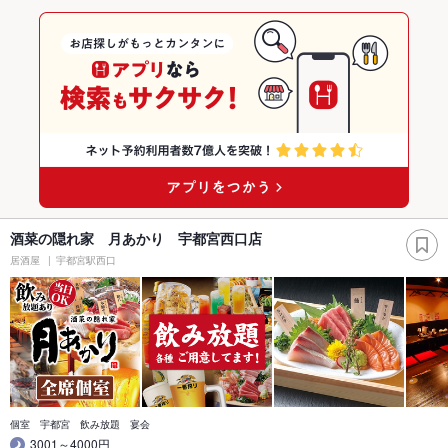
酒菜の隠れ家 月あかり 宇都宮西口店
居酒屋
宇都宮駅西口
個室 宇都宮 飲み放題 宴会
3001～4000円