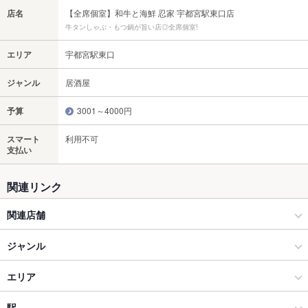
店名
【全席個室】和牛と海鮮 忍家 宇都宮駅東口店
牛タンしゃぶ・もつ鍋が旨い店◎全席個室!
エリア
宇都宮駅東口
ジャンル
居酒屋
予算
3001～4000円
スマート
利用不可
支払い
関連リンク
関連店舗
隠れ菴 忍家
ジャンル
居酒屋
エリア
和風
宇都宮駅東口
駅