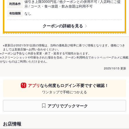
値引き上限3000円迄 / 他クーポンとの併用不可 / 入店時にご提
利用条件
示 / コース・食べ放題・飲み放題は利用不可
なし
有効期限
クーポンの詳細を見る
※更新日が2021/3/31以前の情報は、当時の価格及び税率に基づく情報となります。価格につき
ましては直接店舗へお問い合わせください。
※クーポンは予告なく内容を変更・終了・延長する可能性があります。
※スクリーンショットや印刷をされた場合を含め、クーポン利用時点でホットペッパーグルメに掲載
がないものはご利用いただけません。
2025/10/15 更新
アプリ
なら何度もログイン不要ですぐ確認！
ワンタップで手軽につかえる
アプリでブックマーク
お店情報