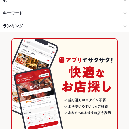
宇都宮 × 居酒屋
宇都宮駅東口 × 居酒屋
宇都宮駅
キーワード
宇都宮 × 和風
宇都宮駅東口 × 和風
ランキング
からあげ
エビ料理
カキ料理・オイスター
白子
にんにく料理
フライドポテト
割烹
ふぐ・てっちり
しゃぶしゃぶ
うどん
天ぷら
宇都宮駅 × 居酒屋
宇都宮駅東口 × 和食
栃木のグルメランキング
鶏皮
もつ鍋
ステーキ
トリュフ
カルボナーラ
ピザ
牛タン
宇都宮駅 × 和風
宇都宮駅東口 × 鍋
栃木の居酒屋ランキング
パフェ
デザート
シカゴピザ
馬肉
肉寿司
いくら丼
和食
栃木
宇都宮のグルメランキング
サーモンいくら丼
牛タン丼
鍋
栃木 × 居酒屋
宇都宮の居酒屋ランキング
宇都宮 × 和食
栃木 × 和風
宇都宮駅東口のグルメランキング
宇都宮 × 鍋
栃木 × 和食
宇都宮駅東口の居酒屋ランキング
宇都宮駅 × 和食
栃木 × 鍋
宇都宮駅 × 鍋