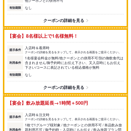
他クーポンとの併用不可
なし
有効期限
クーポンの詳細を見る
【宴会】8名様以上で1名様無料！
入店時＆着席時
提示条件
クーポンの詳細を見るをタップして、表示される画面をご提示ください。
1名様宴会料金が無料/他クーポンとの併用不可/別の御飲食代は
含まれません/御予約時にお伝え下さい、又入店時にもお伝え
利用条件
下さい/コースに表記されている税込価格が無料
なし
有効期限
クーポンの詳細を見る
【宴会】飲み放題延長→1時間＋500円
入店時＆注文時
提示条件
クーポンの詳細を見るをタップして、表示される画面をご提示ください。
1枚で1グループ様対象 / 他クーポンとの併用不可 / 単品飲み放
題利用不可 / 御予約時・入店時にもお伝え / 飲み放題プラン問
利用条件