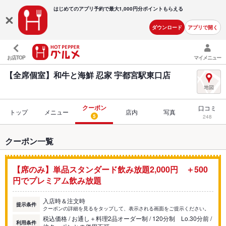
はじめてのアプリ予約で最大
1,000円分ポイントもらえる
ダウンロード
アプリで開く
お店TOP
マイメニュー
【全席個室】和牛と海鮮 忍家 宇都宮駅東口店
クーポン
口コミ
トップ
メニュー
店内
写真
5
248
クーポン一覧
【席のみ】単品スタンダード飲み放題2,000円 ＋500
円でプレミアム飲み放題
入店時＆注文時
提示条件
クーポンの詳細を見るをタップして、表示される画面をご提示ください。
税込価格 / お通し＋料理2品オーダー制 / 120分制 Lo.30分前 /
利用条件