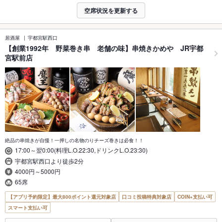
空席状況を更新する
居酒屋
宇都宮駅西口
【創業1992年 野菜巻き串 老舗の味】串焼きかめや JR宇都
宮駅前店
絶品の串焼きが自慢！一押しの名物のりチーズ巻きは必食！！
17:00～翌0:00(料理L.O.22:30,ドリンクL.O.23:30)
宇都宮駅西口より徒歩2分
4000円～5000円
65席
【アプリ予約限定】最大800ポイント還元対象店
口コミ投稿特典対象店
COIN+支払い可
スマート支払い可