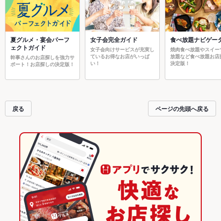
夏グルメ・宴会パーフ
女子会完全ガイド
食べ放題ナビゲー
ェクトガイド
女子会向けサービスが充実し
焼肉食べ放題やスイー
ているお得なお店がいっぱ
放題など食べ放題お店
幹事さんのお店探しを強力サ
い！
決定版！
ポート！お店探しの決定版！
戻る
ページの先頭へ戻る