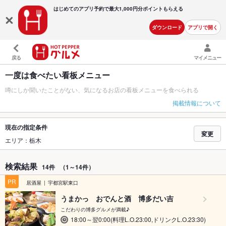
はじめてのアプリ予約で最大
1,000円分ポイントもらえる
ダウンロード
アプリで開く
戻る
マイメニュー
一度は食べたい看板メニュー
噂にしか聞いたことがない、気になるお店の看板メニューを食べられる
掲載情報について
現在の指定条件
変更
エリア：栃木
検索結果
14件
（1～14件）
PR
居酒屋
宇都宮駅東口
うまかっ おでんと酒 博多だい吉
こだわりの博多グルメが満載♪
18:00～翌0:00(料理L.O.23:00,ドリンクL.O.23:30)