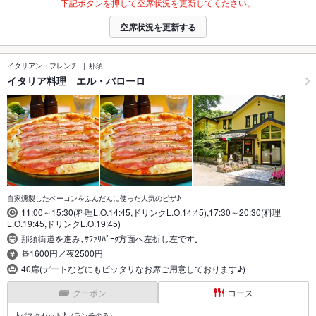
下記ボタンを押して空席状況を更新してください。
空席状況を更新する
イタリアン・フレンチ
那須
イタリア料理 エル・バローロ
自家燻製したベーコンをふんだんに使った人気のピザ♪
11:00～15:30(料理L.O.14:45,ドリンクL.O.14:45),17:30～20:30(料理
L.O.19:45,ドリンクL.O.19:45)
那須街道を進み､ｻﾌｧﾘﾊﾟｰｸ方面へ左折し左です｡
昼1600円／夜2500円
40席(デートなどにもピッタリなお席ご用意しております♪)
クーポン
コース
♪パスタセット♪（ランチのみ）