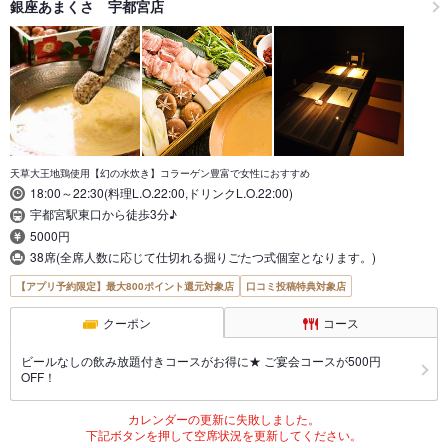
銀座あまくさ 宇都宮店
天草大王地鶏使用【幻の水炊き】コラーゲン豊富で女性におすすめ
18:00～22:30(料理L.O.22:00,ドリンクL.O.22:00)
宇都宮駅東口から徒歩3分♪
5000円
38席(全席人数に応じて仕切れる掘りごたつ式個室となります。)
【アプリ予約限定】最大800ポイント還元対象店
口コミ投稿特典対象店
クーポン
コース
ビールなしの飲み放題付きコースがお得に★ ご宴会コースが500円
OFF！
カレンダーの更新に失敗しました。
下記ボタンを押して空席状況を更新してください。