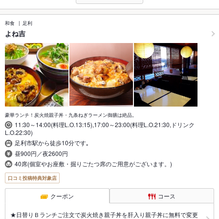
和食
足利
よね吉
豪華ランチ！炭火焼親子丼・九条ねぎラーメン御膳は絶品。
11:30～14:00(料理L.O.13:15),17:00～23:00(料理L.O.21:30,ドリンク
L.O.22:30)
足利市駅から徒歩10分です｡
昼900円／夜2600円
40席(個室やお座敷・掘りごたつ席のご用意がございます。)
口コミ投稿特典対象店
クーポン
コース
★日替りＢランチご注文で炭火焼き親子丼を肝入り親子丼に無料で変更