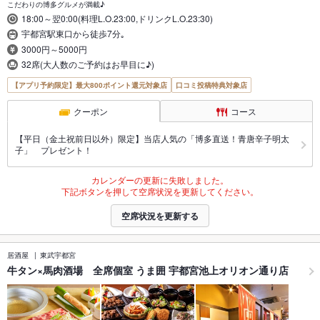
こだわりの博多グルメが満載♪
18:00～翌0:00(料理L.O.23:00,ドリンクL.O.23:30)
宇都宮駅東口から徒歩7分｡
3000円～5000円
32席(大人数のご予約はお早目に♪)
【アプリ予約限定】最大800ポイント還元対象店
口コミ投稿特典対象店
クーポン
コース
【平日（金土祝前日以外）限定】当店人気の「博多直送！青唐辛子明太
子」 プレゼント！
カレンダーの更新に失敗しました。
下記ボタンを押して空席状況を更新してください。
空席状況を更新する
居酒屋
東武宇都宮
牛タン×馬肉酒場 全席個室 うま囲 宇都宮池上オリオン通り店