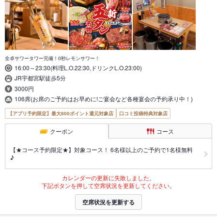
全卓サワータワー完備！0秒レモンサワー！
16:00～23:30(料理L.O.22:30,ドリンクL.O.23:00)
JR宇都宮駅徒歩5分
3000円
106席(お席のご予約はお早めに!ご宴会など各種宴会の予約承り中！)
【アプリ予約限定】最大800ポイント還元対象店
口コミ投稿特典対象店
クーポン
コース
【★コース予約限定★】対象コース！ 6名様以上のご予約で1名様無料
♪
カレンダーの更新に失敗しました。
下記ボタンを押して空席状況を更新してください。
空席状況を更新する