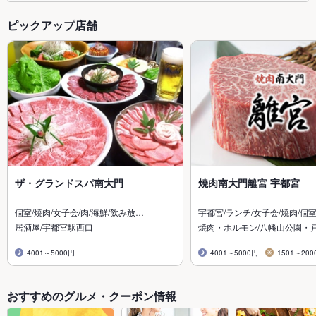
ピックアップ店舗
ザ・グランドスパ南大門
焼肉南大門離宮 宇都宮
個室/焼肉/女子会/肉/海鮮/飲み放…
宇都宮/ランチ/女子会/焼肉/個室
居酒屋/宇都宮駅西口
焼肉・ホルモン/八幡山公園・
4001～5000円
4001～5000円
1501～200
おすすめのグルメ・クーポン情報