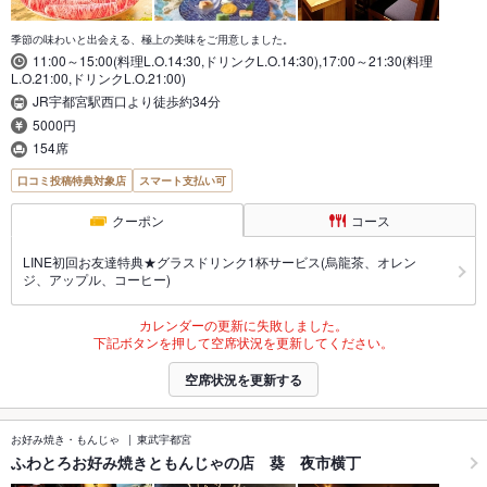
季節の味わいと出会える、極上の美味をご用意しました。
11:00～15:00(料理L.O.14:30,ドリンクL.O.14:30),17:00～21:30(料理
L.O.21:00,ドリンクL.O.21:00)
JR宇都宮駅西口より徒歩約34分
5000円
154席
口コミ投稿特典対象店
スマート支払い可
クーポン
コース
LINE初回お友達特典★グラスドリンク1杯サービス(烏龍茶、オレン
ジ、アップル、コーヒー)
カレンダーの更新に失敗しました。
下記ボタンを押して空席状況を更新してください。
空席状況を更新する
お好み焼き・もんじゃ
東武宇都宮
ふわとろお好み焼きともんじゃの店 葵 夜市横丁