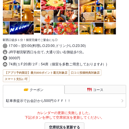
駅西口徒歩１分！個室完備でご宴会にも◎
17:00～翌0:00(料理L.O.23:00,ドリンクL.O.23:30)
JR宇都宮駅西口を出て､大通り沿い右側徒歩1分｡
3000円
74席(１F:20席/２F：54席（個室を多数ご用意しております♪）)
【アプリ予約限定】最大800ポイント還元対象店
口コミ投稿特典対象店
スマート支払い可
クーポン
コース
駐車券提示でお会計から500円ＯＦＦ！！
カレンダーの更新に失敗しました。
下記ボタンを押して空席状況を更新してください。
空席状況を更新する