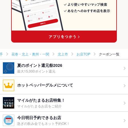
花巻・北上・奥州・一関 × 和風
岩手 × 居酒屋
北上市の焼肉・ホルモンランキング
北上駅 × 居酒屋
岩手 × 和風
北上駅 × 和風
手
花巻・北上・奥州・一関
北上市
お店TOP
クーポン一覧
夏のポイント還元祭2026
最大15,000ポイント還元
ホットペッパーグルメについて
マイルがたまるお店特集！
マイルがたまるお店をご紹介
今日明日予約できるお店
急ぎの飲み会でもネット予約OK！