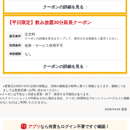
クーポンの詳細を見る
【平日限定】飲み放題30分延長クーポン
注文時
提示条件
クーポンの詳細を見るをタップして、表示される画面をご提示ください。
他券・サービス併用不可
利用条件
なし
有効期限
クーポンの詳細を見る
※更新日が2021/3/31以前の情報は、当時の価格及び税率に基づく情報となります。価格につき
ましては直接店舗へお問い合わせください。
※クーポンは予告なく内容を変更・終了・延長する可能性があります。
※スクリーンショットや印刷をされた場合を含め、クーポン利用時点でホットペッパーグルメに掲載
がないものはご利用いただけません。
2026/04/24 更新
アプリ
なら何度もログイン不要ですぐ確認！