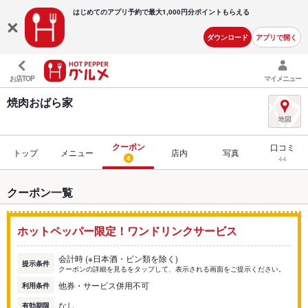
はじめてのアプリ予約で最大
1,000円分ポイントもらえる
ダウンロード
アプリで開く
お店TOP
マイメニュー
焼肉おばら家
クーポン
口コミ
トップ
メニュー
店内
写真
4
44
クーポン一覧
ホットペッパー限定！ワンドリンクサービス
会計時 (※日本酒・ビン類を除く)
提示条件
クーポンの詳細を見るをタップして、表示される画面をご提示ください。
他券・サービス併用不可
利用条件
なし
有効期限