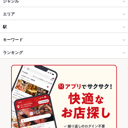
ジャンル
焼肉・ホルモン
エリア
焼肉
北上市
駅
花巻・北上・奥州・一関 × 焼肉・ホルモン
北上市 × 焼肉・ホルモン
北上駅
キーワード
花巻・北上・奥州・一関 × 焼肉
北上市 × 焼肉
柳原駅
ランキング
エビ料理
レバー
ビビンバ
冷麺
パフェ
デザート
肉寿司
北上駅 × 焼肉・ホルモン
北上市 × 居酒屋
岩手のグルメランキング
北上駅 × 焼肉
北上市 × 和風
岩手の焼肉・ホルモンランキング
居酒屋
岩手
花巻・北上・奥州・一関のグルメランキング
和風
岩手 × 焼肉・ホルモン
花巻・北上・奥州・一関の焼肉・ホルモンランキング
花巻・北上・奥州・一関 × 居酒屋
岩手 × 焼肉
北上市のグルメランキング