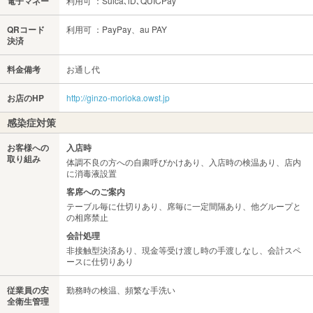
電子マネー
利用可 ：Suica､iD､QUICPay
QRコード
利用可 ：PayPay、au PAY
決済
料金備考
お通し代
お店のHP
http://ginzo-morioka.owst.jp
感染症対策
お客様への
入店時
取り組み
体調不良の方への自粛呼びかけあり、入店時の検温あり、店内
に消毒液設置
客席へのご案内
テーブル毎に仕切りあり、席毎に一定間隔あり、他グループと
の相席禁止
会計処理
非接触型決済あり、現金等受け渡し時の手渡しなし、会計スペ
ースに仕切りあり
従業員の安
勤務時の検温、頻繁な手洗い
全衛生管理