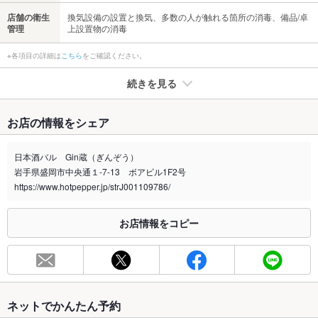
店舗の衛生
換気設備の設置と換気、多数の人が触れる箇所の消毒、備品/卓
管理
上設置物の消毒
※各項目の詳細は
こちら
をご確認ください。
続きを見る
たばこ
お店の情報をシェア
禁煙・喫煙
全席禁煙
屋外での喫煙をお願いします。
日本酒バル Gin蔵（ぎんぞう）
岩手県盛岡市中央通１-7-13 ボアビル1F2号
喫煙専用室
なし
https://www.hotpepper.jp/strJ001109786/
※2020年4月1日～受動喫煙対策に関する法律が施行されています。正しい情報はお店へお問い
合わせください。
お店情報をコピー
お席
総席数
100席(様々なシーンに合わせてご利用いただけます。)
最大宴会収
40人(店を貸切の場合は70名程度収容可能です。)
容人数
ネットでかんたん予約