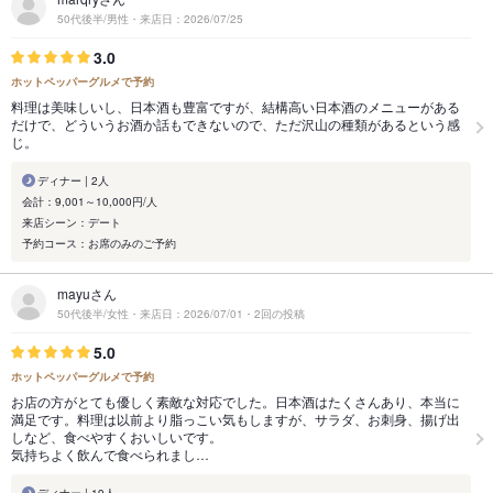
50代後半/男性・来店日：2026/07/25
3.0
ホットペッパーグルメで予約
料理は美味しいし、日本酒も豊富ですが、結構高い日本酒のメニューがある
だけで、どういうお酒か話もできないので、ただ沢山の種類があるという感
じ。
ディナー | 2人
会計：9,001～10,000円/人
来店シーン：デート
予約コース：お席のみのご予約
mayuさん
50代後半/女性・来店日：2026/07/01・2回の投稿
5.0
ホットペッパーグルメで予約
お店の方がとても優しく素敵な対応でした。日本酒はたくさんあり、本当に
満足です。料理は以前より脂っこい気もしますが、サラダ、お刺身、揚げ出
しなど、食べやすくおいしいです。
気持ちよく飲んで食べられまし…