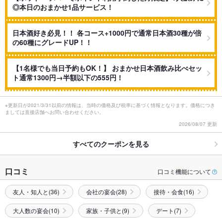
◎本日のおまかせ1品サービス！
日本酒好き必見！！ 各コース+1000円で通常日本酒30種が倍
の60種にグレードUP！！
【1名様でも当日予約もOK！】 おまかせ日本酒飲み比べセッ
ト通常1300円→半額以下の555円！
※更新日が2021/3/31以前の情報は、当時の価格及び税率に基づく情報となります。価格につき
ましては直接店舗へお問い合わせください。
2026/08/07 更新
すべてのクーポンを見る
口コミ
口コミ機能について
友人・知人と(36)
会社の宴会(28)
接待・会食(16)
大人数の宴会(10)
家族・子供と(9)
デート(7)