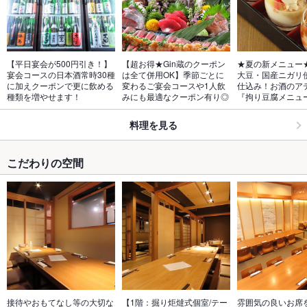
【平日宴会が500円引き！】
【超お得★Gin蔵のクーポン
★夏の新メニュー
宴会コースの日本酒常時30種
は全て併用OK】季節ごとに
大豆・国産ニガリ
に加えクーポンで更に飲める
変わるご宴会コースや1人飲
仕込み！お酒のア
種類を増やせます！
みにも最適なクーポン有り◎
『拘り豆腐メニュ
料理を見る
こだわりの空間
接待やおもてなし等の大切な
【1階：掘り炬燵式個室/テー
雰囲気の良いお席