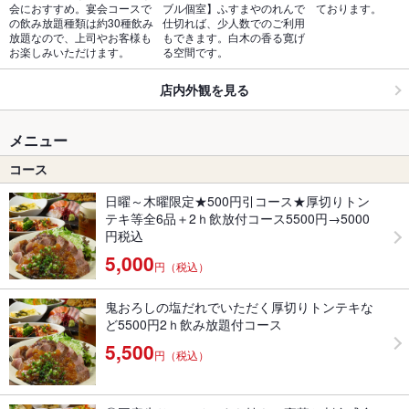
会におすすめ。宴会コースで
ブル個室】ふすまやのれんで
ております。
の飲み放題種類は約30種飲み
仕切れば、少人数でのご利用
放題なので、上司やお客様も
もできます。白木の香る寛げ
お楽しみいただけます。
る空間です。
店内外観を見る
メニュー
コース
日曜～木曜限定★500円引コース★厚切りトン
テキ等全6品＋2ｈ飲放付コース5500円→5000
円税込
5,000
円（税込）
鬼おろしの塩だれでいただく厚切りトンテキな
ど5500円2ｈ飲み放題付コース
5,500
円（税込）