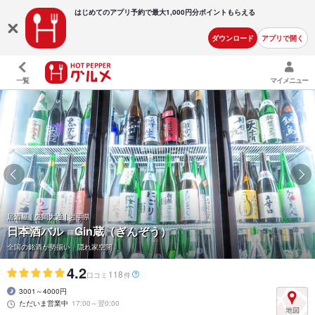
はじめてのアプリ予約で最大
1,000円分ポイントもらえる
ダウンロード
アプリで開く
一覧
マイメニュー
居酒屋 | 盛岡大通 | 岩手県
日本酒バル Gin蔵（ぎんぞう）
全国の銘酒が勢揃い 隠れ家空間
4.2
118
口コミ
件
3001～4000円
ただいま営業中
17:00～翌0:00