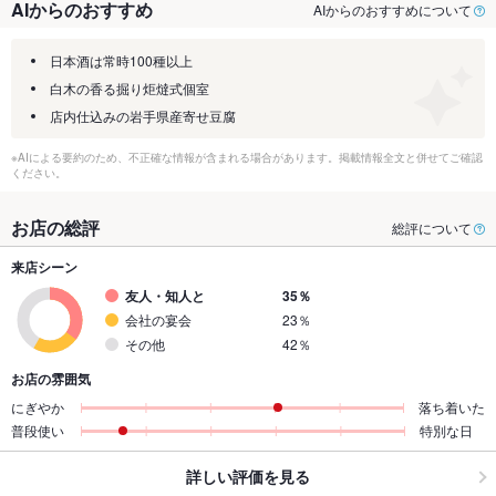
AIからのおすすめ
AIからのおすすめについて
日本酒は常時100種以上
白木の香る掘り炬燵式個室
店内仕込みの岩手県産寄せ豆腐
※AIによる要約のため、不正確な情報が含まれる場合があります。掲載情報全文と併せてご確認
ください。
お店の総評
総評について
来店シーン
友人・知人と
35％
会社の宴会
23％
その他
42％
お店の雰囲気
にぎやか
落ち着いた
普段使い
特別な日
詳しい評価を見る