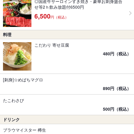
◎国産牛サーロインすき焼き・豪華お刺身盛合
せ等2ｈ飲み放題付6500円
6,500
円（税込）
料理
こだわり 寄せ豆腐
480円（税込）
[刺身]☆めばちマグロ
890円（税込）
たこわさび
500円（税込）
ドリンク
ブラウマイスター 樽生