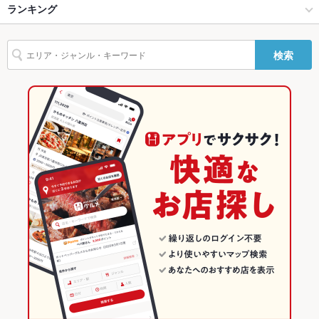
自家製酵母パン Coccinelle（コシニール） MORIOKA TUTAYA
盛岡 × 和風
盛岡大通 × 和風
仙北町駅
ランキング
からあげ
お茶漬け
塩辛
エビ料理
カキ料理・オイスター
カニ料理
駐車場
なし ：提携駐車場はございませんが、お近くのコインパーキン
店外
グをご利用くださいませ。
刺身
あん肝
フライドポテト
鶏皮
エビチリ
フレンチトースト
盛岡駅 × 居酒屋
盛岡大通 × 和食
盛岡駅
岩手のグルメランキング
その他設備
当店ではAutoReserveからのご予約は受け付けておりません。
検索
デザート
盛岡駅 × 和風
盛岡大通 × 和食全般
岩手の居酒屋ランキング
その他
飲み放題
あり
和食
岩手
盛岡のグルメランキング
食べ放題
なし ：食べ放題プランはご用意しておりません。
和食全般
岩手 × 居酒屋
盛岡の居酒屋ランキング
お酒
焼酎充実、日本酒充実
盛岡 × 和食
岩手 × 和風
盛岡大通のグルメランキング
お子様連れ
お子様連れOK ：お子様連れも歓迎致します。ご家族での食事
盛岡 × 和食全般
岩手 × 和食
盛岡大通の居酒屋ランキング
会など、ゆったりお食事頂けます。
ウェディン
－
盛岡駅 × 和食
岩手 × 和食全般
グパーティ
ー二次会
盛岡駅 × 和食全般
備考
当店ではAutoReserveからのご予約は受け付けておりません。
常時50種以上のこだわりの日本酒を揃えてます。