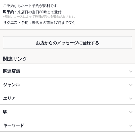
個室
あり ：周りを気にせずお楽しみいただけます。
ご予約ならネット予約が便利です。
即予約
：来店日の当日20時まで受付
※曜日、コースによって締切が異なる場合があります。
座敷
あり ：お座敷席の用意はございませんが、お席のレイアウト等
リクエスト予約
：来店日の前日17時まで受付
気軽にご相談下さい。
掘りごたつ
あり ：5名様・10名様・24名様の掘りごたつ席をご用意。
お店からのメッセージに登録する
カウンター
あり ：少人数におすすめのカウンターがございます。
関連リンク
ソファー
なし ：ございません。
関連店舗
テラス席
なし ：ございません。
大阪王将 上堂店
貸切
ジャンル
貸切可 ：１フロア貸切40名まで 店の貸切は７０名程度収容可
能です。
南部ビストロ うんめのす
居酒屋
エリア
設備
Wi-Fi
あり
大阪王将 盛岡駅フェザン店
和風
盛岡大通
駅
バリアフリ
なし ：バリアフリーはございませんが、事前にお店にお問い合
大阪王将 イオンモール盛岡南店
盛岡 × 居酒屋
盛岡大通 × 居酒屋
上盛岡駅
キーワード
ー
わせ下さい。