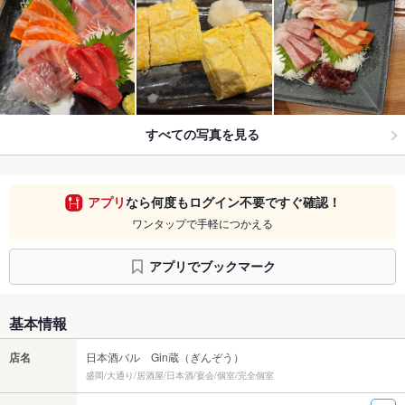
すべての写真を見る
アプリ
なら何度もログイン不要ですぐ確認！
ワンタップで手軽につかえる
アプリでブックマーク
基本情報
店名
日本酒バル Gin蔵（ぎんぞう）
盛岡/大通り/居酒屋/日本酒/宴会/個室/完全個室