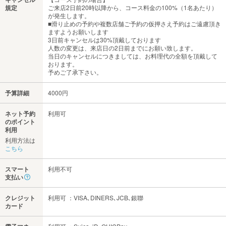
規定
ご来店2日前20時以降から、コース料金の100%（1名あたり）
が発生します。
■滑り止めの予約や複数店舗ご予約の仮押さえ予約はご遠慮頂き
ますようお願いします
3日前キャンセルは30%頂戴しております
人数の変更は、来店日の2日前までにお願い致します。
当日のキャンセルにつきましては、お料理代の全額を頂戴して
おります。
予めご了承下さい。
予算詳細
4000円
ネット予約
利用可
のポイント
利用
利用方法は
こちら
スマート
利用不可
支払い
クレジット
利用可 ：VISA､DINERS､JCB､銀聯
カード