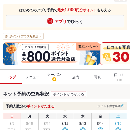
1,000
はじめてのアプリ予約で
最大
円分ポイント
もらえる
アプリ
でひらく
ポイントプラス
対象店
クーポン
口コミ
トップ
メニュー
店内
写真
4
118
ネット予約の空席状況
ポイントがつかえる
予約人数分の
ポイントがたまる
ポイント注意事項
日
月
火
水
木
金
土
8/9
8/10
8/11
8/12
8/13
8/14
8/15