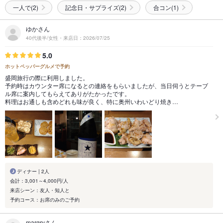
一人で(2)
記念日・サプライズ(2)
合コン(1)
ゆかさん
40代後半/女性・来店日：2026/07/25
5.0
ホットペッパーグルメで予約
盛岡旅行の際に利用しました。
予約時はカウンター席になるとの連絡をもらいましたが、当日伺うとテーブ
ル席に案内してもらえてありがたかったです。
料理はお通しも含めどれも味が良く、特に奥州いわいどり焼き…
ディナー | 2人
会計：3,001～4,000円/人
来店シーン：友人・知人と
予約コース：お席のみのご予約
marqryさん