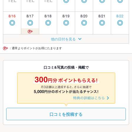
TEL
TEL
TEL
◎
◎
◎
◎
8/16
8/17
8/18
8/19
8/20
8/21
8/22
◎
◎
◎
◎
◎
◎
◎
8/23
8/24
8/25
8/26
8/27
8/28
8/29
他の日付を見る
◎
◎
◎
◎
◎
◎
◎
：通常よりポイントがお得にたまります
8/30
8/31
9/1
9/2
9/3
9/4
9/5
口コミ&写真の投稿・掲載で
◎
◎
◎
◎
◎
◎
◎
9/6
9/7
9/8
9/9
9/10
9/11
9/12
◎
◎
◎
◎
◎
◎
◎
口コミを投稿する