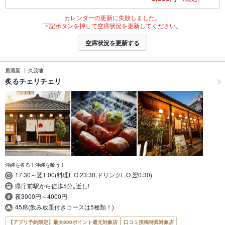
カレンダーの更新に失敗しました。
下記ボタンを押して空席状況を更新してください。
空席状況を更新する
居酒屋
久茂地
炙るチェリチェリ
沖縄を炙る！沖縄を喰う！
17:30～翌1:00(料理L.O.23:30,ドリンクL.O.翌0:30)
県庁前駅から徒歩5分｡近し!
夜3000円～4000円
45席(飲み放題付きコースは5種類！)
【アプリ予約限定】最大800ポイント還元対象店
口コミ投稿特典対象店