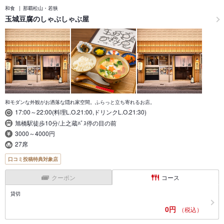
和食
那覇松山・若狭
玉城豆腐のしゃぶしゃぶ屋
和モダンな外観がお洒落な隠れ家空間。ふらっと立ち寄れるお店。
17:00～22:00(料理L.O.21:00,ドリンクL.O.21:30)
旭橋駅徒歩10分/上之蔵ﾊﾞｽ停の目の前
3000～4000円
27席
口コミ投稿特典対象店
クーポン
コース
貸切
0円
（税込）