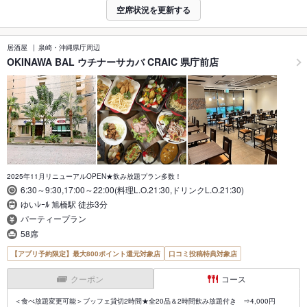
空席状況を更新する
居酒屋
泉崎・沖縄県庁周辺
OKINAWA BAL ウチナーサカバ CRAIC 県庁前店
2025年11月リニューアルOPEN★飲み放題プラン多数！
6:30～9:30,17:00～22:00(料理L.O.21:30,ドリンクL.O.21:30)
ゆいﾚｰﾙ 旭橋駅 徒歩3分
パーティープラン
58席
【アプリ予約限定】最大800ポイント還元対象店
口コミ投稿特典対象店
クーポン
コース
＜食べ放題変更可能＞ブッフェ貸切2時間★全20品＆2時間飲み放題付き ⇒4,000円