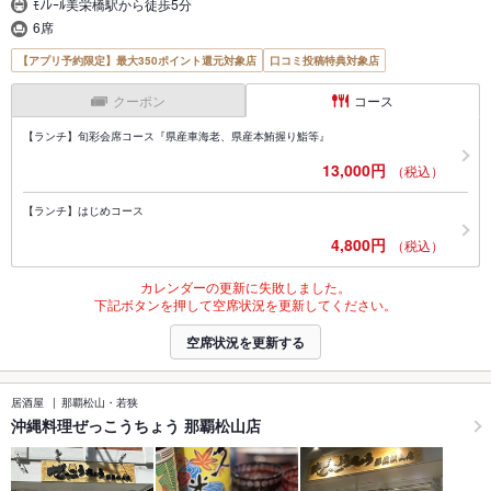
ﾓﾉﾚｰﾙ美栄橋駅から徒歩5分
6席
【アプリ予約限定】最大350ポイント還元対象店
口コミ投稿特典対象店
クーポン
コース
【ランチ】旬彩会席コース『県産車海老、県産本鮪握り鮨等』
13,000円
（税込）
【ランチ】はじめコース
4,800円
（税込）
カレンダーの更新に失敗しました。
下記ボタンを押して空席状況を更新してください。
空席状況を更新する
居酒屋
那覇松山・若狭
沖縄料理ぜっこうちょう 那覇松山店