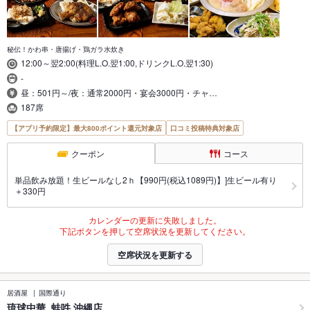
秘伝！かわ串・唐揚げ・鶏ガラ水炊き
12:00～翌2:00(料理L.O.翌1:00,ドリンクL.O.翌1:30)
-
昼：501円～/夜：通常2000円・宴会3000円・チャ…
187席
【アプリ予約限定】最大800ポイント還元対象店
口コミ投稿特典対象店
クーポン
コース
単品飲み放題！生ビールなし2ｈ【990円(税込1089円)】]生ビール有り
＋330円
カレンダーの更新に失敗しました。
下記ボタンを押して空席状況を更新してください。
空席状況を更新する
居酒屋
国際通り
琉球中華 蛙吽 沖縄店