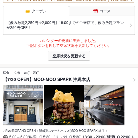
クーポン
コース
【飲み放題2,250円⇒2,000円】19:00までのご来店で、飲み放題プラン
が250円OFF！
カレンダーの更新に失敗しました。
下記ボタンを押して空席状況を更新してください。
空席状況を更新する
洋食
久米・東町・西町
【7/20 OPEN】MOO-MOO SPARK 沖縄本店
7月20日GRAND OPEN！新感覚ステーキハウス[MOO-MOO SPARK]誕生！
5:00～5:30(料理L.O.5:30,ドリンクL.O.5:30),18:30～23:00(料理L.O.22:00,ド