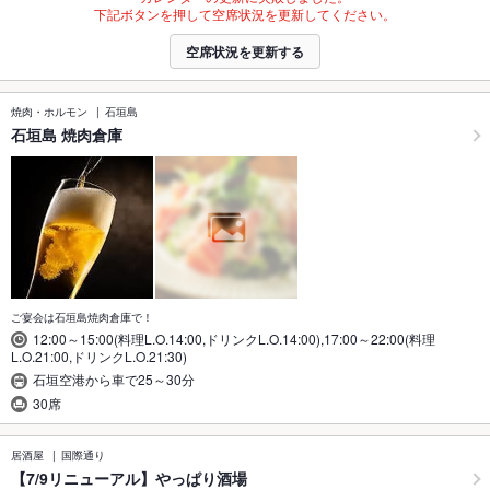
下記ボタンを押して空席状況を更新してください。
空席状況を更新する
焼肉・ホルモン
石垣島
石垣島 焼肉倉庫
ご宴会は石垣島焼肉倉庫で！
12:00～15:00(料理L.O.14:00,ドリンクL.O.14:00),17:00～22:00(料理
L.O.21:00,ドリンクL.O.21:30)
石垣空港から車で25～30分
30席
居酒屋
国際通り
【7/9リニューアル】やっぱり酒場