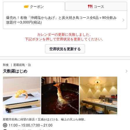
クーポン
コース
爆売れ！名物「沖縄塩からあげ」と炭火焼き鳥コース全6品＋90分飲み
放題付⇒3,000円(税込)
カレンダーの更新に失敗しました。
下記ボタンを押して空席状況を更新してください。
空席状況を更新する
和食
那覇前島・泊
天麩羅はじめ
那覇市前島に待望の新店！五感がほどける、極上の天ぷら体験。
11:00～15:00,17:00～21:00