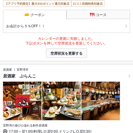
【アプリ予約限定】最大350ポイント還元対象店
口コミ投稿特典対象店
クーポン
コース
お会計から５％OFF！！
カレンダーの更新に失敗しました。
下記ボタンを押して空席状況を更新してください。
空席状況を更新する
居酒屋
宜野湾市
居酒家 ぶらんこ
宜野湾の遊び心溢れる創作居酒屋
17:00～翌1:00(料理L.O.翌0:00,ドリンクL.O.翌0:30)