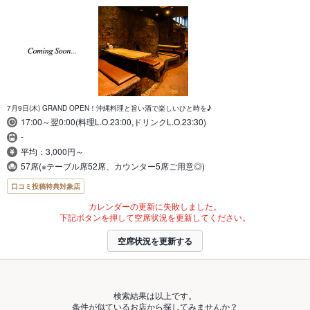
7月9日(木) GRAND OPEN！沖縄料理と旨い酒で楽しいひと時を♪
17:00～翌0:00(料理L.O.23:00,ドリンクL.O.23:30)
-
平均：3,000円～
57席(※テーブル席52席、カウンター5席ご用意◎)
口コミ投稿特典対象店
カレンダーの更新に失敗しました。
下記ボタンを押して空席状況を更新してください。
空席状況を更新する
検索結果は以上です。
条件が似ているお店から探してみませんか？