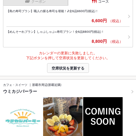
クーポン
コース
【島の寿司プラン】職人の握る寿司を堪能！♪全6品6600円(税込)！
6,600円
（税込）
【めんそーれプラン】しゃぶしゃぶ+寿司プラン！全6品8800円(税込)！
8,800円
（税込）
カレンダーの更新に失敗しました。
下記ボタンを押して空席状況を更新してください。
空席状況を更新する
カフェ・スイーツ
那覇市周辺(那覇近隣)
ウミカジパーラー