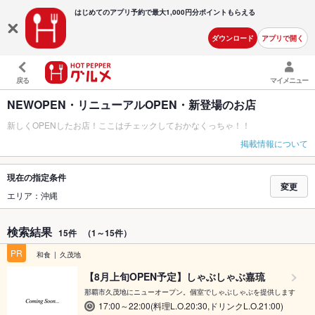
はじめてのアプリ予約で最大
1,000円分ポイントもらえる
ダウンロード
アプリで開く
戻る
マイメニュー
NEWOPEN・リニューアルOPEN・新登場のお店
新しくOPENしたお店！ここはチェックしておかなくっちゃ！！
掲載情報について
現在の指定条件
変更
エリア：沖縄
検索結果
15件
（1～15件）
PR
和食
久茂地
【8月上旬OPEN予定】しゃぶしゃぶ嘉琉
那覇市久茂地にニューオープン。個室でしゃぶしゃぶを提供します
17:00～22:00(料理L.O.20:30,ドリンクL.O.21:00)