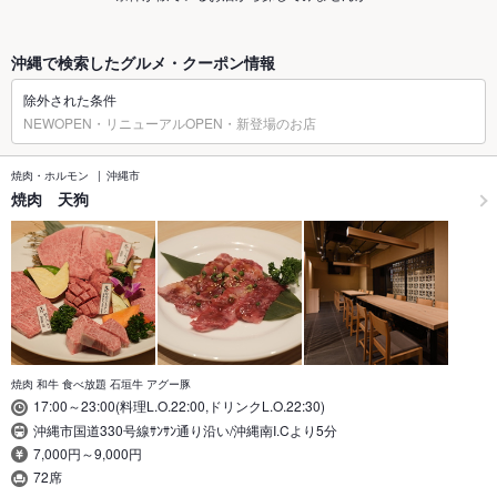
沖縄で検索したグルメ・クーポン情報
除外された条件
NEWOPEN・リニューアルOPEN・新登場のお店
焼肉・ホルモン
沖縄市
焼肉 天狗
焼肉 和牛 食べ放題 石垣牛 アグー豚
17:00～23:00(料理L.O.22:00,ドリンクL.O.22:30)
沖縄市国道330号線ｻﾝｻﾝ通り沿い/沖縄南I.Cより5分
7,000円～9,000円
72席