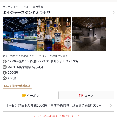
ダイニングバー・バル
国際通り
ボイジャースタンドオキナワ
東京・渋谷で人気のボイジャースタンドが沖縄に登場！
19:00～翌0:00(料理L.O.23:30,ドリンクL.O.23:30)
ゆいﾚｰﾙ美栄橋駅 徒歩4分
2000円
250席
口コミ投稿特典対象店
クーポン
コース
【平日】終日飲み放題2000円⇒事前予約特典！終日飲み放題1000円
カレンダーの更新に失敗しました。