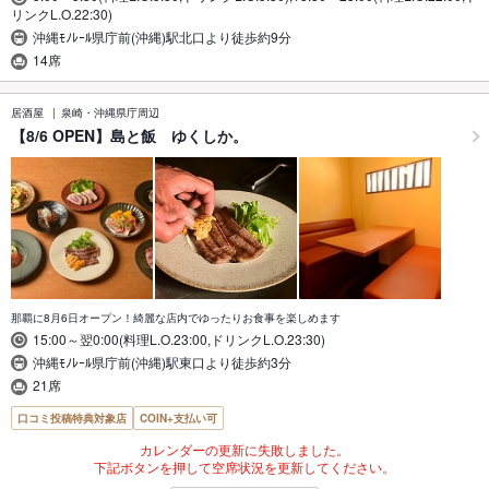
リンクL.O.22:30)
沖縄ﾓﾉﾚｰﾙ県庁前(沖縄)駅北口より徒歩約9分
14席
居酒屋
泉崎・沖縄県庁周辺
【8/6 OPEN】島と飯 ゆくしか。
那覇に8月6日オープン！綺麗な店内でゆったりお食事を楽しめます
15:00～翌0:00(料理L.O.23:00,ドリンクL.O.23:30)
沖縄ﾓﾉﾚｰﾙ県庁前(沖縄)駅東口より徒歩約3分
21席
口コミ投稿特典対象店
COIN+支払い可
カレンダーの更新に失敗しました。
下記ボタンを押して空席状況を更新してください。