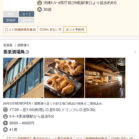
沖縄ﾓﾉﾚｰﾙ県庁前(沖縄)駅東口より徒歩約6分
30席
個室
カード
禁煙席
喫煙席
口コミ投稿特典対象店
COIN+支払い可
ネット予約可
居酒屋
国際通り
喜楽酒場鳥コ
26年3月NEWOPEN！国際通り近くの好立地◎絶品の焼鳥をご賞味あれ
17:00～翌1:00(料理L.O.翌0:00,ドリンクL.O.翌0:30)
ﾓﾉﾚｰﾙ美栄橋駅から徒歩5分
3000～4000円
41席
【アプリ予約限定】最大800ポイント還元対象店
口コミ投稿特典対象店
COIN+支払い可