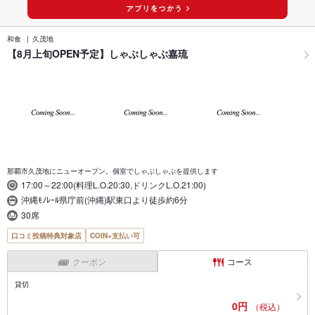
和食
久茂地
【8月上旬OPEN予定】しゃぶしゃぶ嘉琉
那覇市久茂地にニューオープン。個室でしゃぶしゃぶを提供します
17:00～22:00(料理L.O.20:30,ドリンクL.O.21:00)
沖縄ﾓﾉﾚｰﾙ県庁前(沖縄)駅東口より徒歩約6分
30席
口コミ投稿特典対象店
COIN+支払い可
クーポン
コース
貸切
0円
（税込）