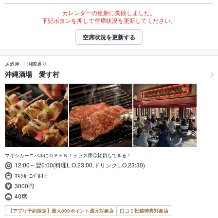
カレンダーの更新に失敗しました。
下記ボタンを押して空席状況を更新してください。
空席状況を更新する
居酒屋
国際通り
沖縄酒場 愛す村
マキシカーニバルにＯＰＥＮ！テラス席◎貸切もできる！
12:00～翌0:00(料理L.O.23:00,ドリンクL.O.23:30)
ﾏｷｼｶｰﾆﾊﾞﾙ1F
3000円
40席
【アプリ予約限定】最大800ポイント還元対象店
口コミ投稿特典対象店