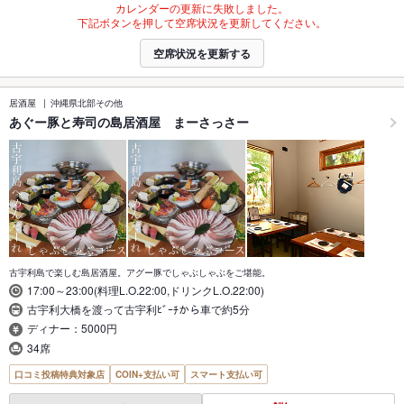
カレンダーの更新に失敗しました。
下記ボタンを押して空席状況を更新してください。
空席状況を更新する
居酒屋
沖縄県北部その他
あぐー豚と寿司の島居酒屋 まーさっさー
古宇利島で楽しむ島居酒屋。アグー豚でしゃぶしゃぶをご堪能。
17:00～23:00(料理L.O.22:00,ドリンクL.O.22:00)
古宇利大橋を渡って古宇利ﾋﾞｰﾁから車で約5分
ディナー：5000円
34席
口コミ投稿特典対象店
COIN+支払い可
スマート支払い可