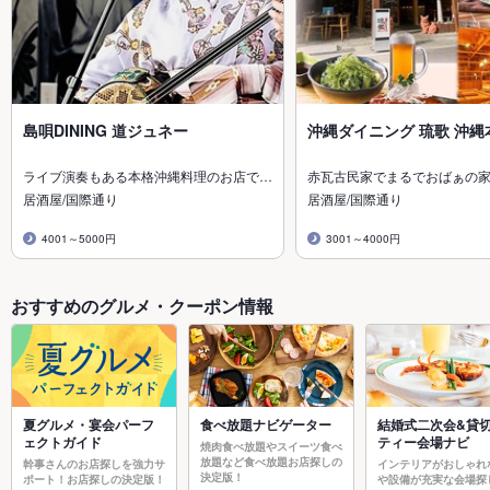
島唄DINING 道ジュネー
沖縄ダイニング 琉歌 沖縄
ライブ演奏もある本格沖縄料理のお店で…
赤瓦古民家でまるでおばぁの
居酒屋/国際通り
居酒屋/国際通り
4001～5000円
3001～4000円
おすすめのグルメ・クーポン情報
夏グルメ・宴会パーフ
食べ放題ナビゲーター
結婚式二次会&貸
ェクトガイド
ティー会場ナビ
焼肉食べ放題やスイーツ食べ
放題など食べ放題お店探しの
幹事さんのお店探しを強力サ
インテリアがおしゃれ
決定版！
ポート！お店探しの決定版！
や設備が充実な会場探