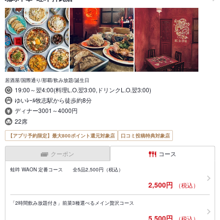
居酒屋/国際通り/那覇/飲み放題/誕生日
19:00～翌4:00(料理L.O.翌3:00,ドリンクL.O.翌3:00)
ゆいﾚｰﾙ牧志駅から徒歩約8分
ディナー3001～4000円
22席
【アプリ予約限定】最大800ポイント還元対象店
口コミ投稿特典対象店
クーポン
コース
蛙吽 WAON 定番コース 全5品2,500円（税込）
2,500円
（税込）
「2時間飲み放題付き」前菜3種選べるメイン贅沢コース
5,500円
（税込）