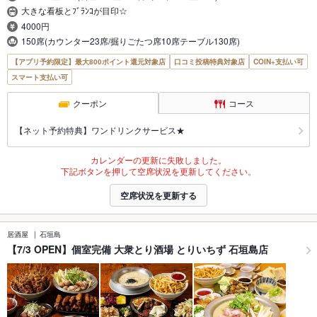
大きな看板とﾌﾞﾗﾝｺが目印☆
4000円
150席(カウンター23席/掘りごたつ席10席テーブル130席)
【アプリ予約限定】最大800ポイント還元対象店
口コミ投稿特典対象店
COIN+支払い可
スマート支払い可
クーポン
コース
【ネット予約特典】ワンドリンクサービス★
カレンダーの更新に失敗しました。
下記ボタンを押して空席状況を更新してください。
空席状況を更新する
居酒屋
石垣島
【7/3 OPEN】個室完備 大衆とり酒場 とりいちず 石垣島店