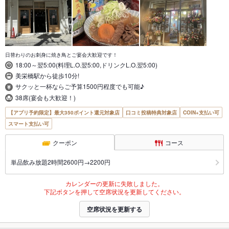
日替わりのお刺身に焼き鳥とご宴会大歓迎です！
18:00～翌5:00(料理L.O.翌5:00,ドリンクL.O.翌5:00)
美栄橋駅から徒歩10分!
サクッと一杯ならご予算1500円程度でも可能♪
38席(宴会も大歓迎！)
【アプリ予約限定】最大350ポイント還元対象店
口コミ投稿特典対象店
COIN+支払い可
スマート支払い可
クーポン
コース
単品飲み放題2時間2600円→2200円
カレンダーの更新に失敗しました。
下記ボタンを押して空席状況を更新してください。
空席状況を更新する