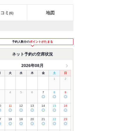
口コミ
地図
(
6
)
予約人数分の
ポイントがたまる
ネット予約の空席状況
2026年08月
月
火
水
木
金
土
日
1
2
3
4
5
6
7
8
9
◎
◎
◎
0
11
12
13
14
15
16
◎
◎
◎
◎
◎
◎
◎
7
18
19
20
21
22
23
◎
◎
◎
◎
◎
◎
◎