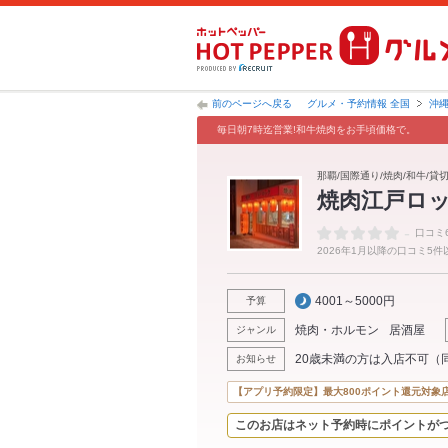
前のページへ戻る
グルメ・予約情報 全国
沖
毎日朝7時迄営業!和牛焼肉をお手頃価格で。
那覇/国際通り/焼肉/和牛/貸
焼肉江戸ロ
-
口コミ
2026年1月以降の口コミ5
4001～5000円
予算
焼肉・ホルモン
居酒屋
ジャンル
20歳未満の方は入店不可（
お知らせ
【アプリ予約限定】最大800ポイント還元対象
このお店はネット予約時にポイントが