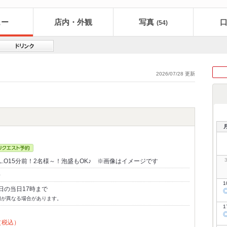
ュー
店内・外観
写真
(54)
2026/07/28 更新
L.O15分前！2名様～！泡盛もOK♪ ※画像はイメージです
～
1
日の当日17時まで
切が異なる場合があります。
1
（税込）