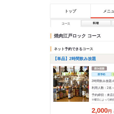
トップ
メニ
焼肉江戸ロック コース
ネット予約できるコース
【単品】2時間飲み放題
2時間飲み放題♪
利用人数：2名
予約締切：来店
※曜日によって締
2,000
円