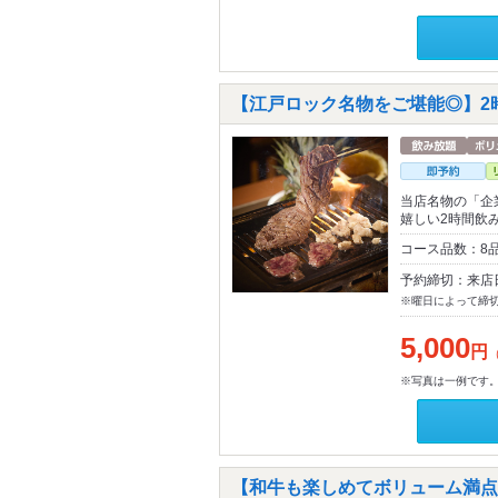
【江戸ロック名物をご堪能◎】2時
当店名物の「企
嬉しい2時間飲
コース品数：8品
予約締切：来店
※曜日によって締
5,000
円
※写真は一例です
【和牛も楽しめてボリューム満点★