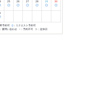
4
25
26
27
28
29
30
◎
◎
◎
◎
◎
◎
◎
1
◎
即予約可
□
：リクエスト予約可
：要問い合わせ
×
：予約不可
休
：定休日