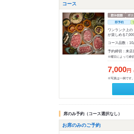
コース
ワンランク上の
が楽しめる7,00
コース品数：10
予約締切：来店
※曜日によって締
7,000
円
※写真は一例です
席のみ予約（コース選択なし）
お席のみのご予約