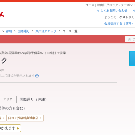
コース | 焼肉江戸ロック - クー
よくある問い合わせ
ようこそ、
さん
ゲスト
会員登録する（無料）
縄
那覇
国際通り
焼肉江戸ロック
コース一覧
切/宴会/居酒屋/飲み放題/半個室/レトロ/朝まで営業
ック
6件
件以上で評点が表示されます
国際通り
（
沖縄
）
エリア
同伴の方も含む）
店
口コミ投稿特典対象店
つかえます