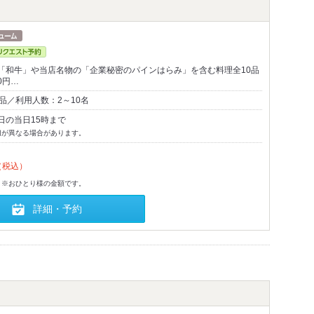
「和牛」や当店名物の「企業秘密のパインはらみ」を含む料理全10品
0円…
品／利用人数：2～10名
日の当日15時まで
切が異なる場合があります。
（税込）
。※おひとり様の金額です。
詳細・予約