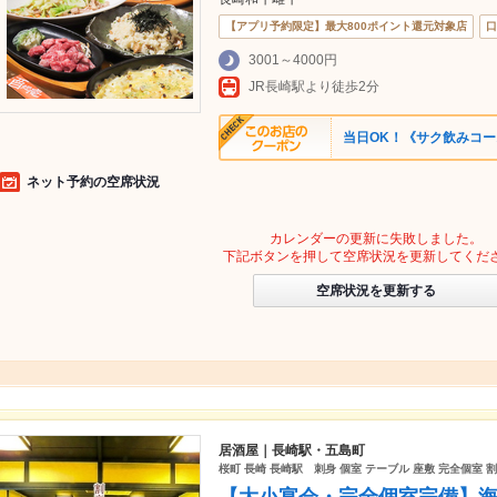
【アプリ予約限定】最大800ポイント還元対象店
口
3001～4000円
JR長崎駅より徒歩2分
当日OK！《サク飲みコース
ネット予約の空席状況
カレンダーの更新に失敗しました。
下記ボタンを押して空席状況を更新してくだ
空席状況を更新する
居酒屋｜長崎駅・五島町
桜町 長崎 長崎駅 刺身 個室 テーブル 座敷 完全個室 