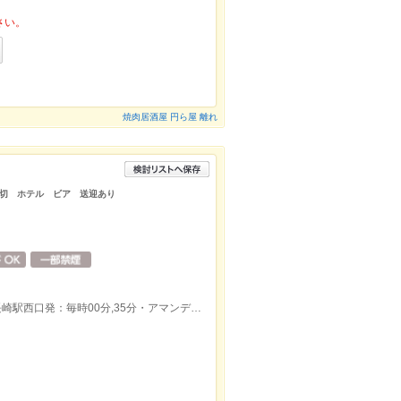
さい。
焼肉居酒屋 円ら屋 離れ
切 ホテル ビア 送迎あり
ィ
JR長崎駅から車で5分／無料送迎バス（長崎駅西口発：毎時00分,35分・アマンディ発：毎時25分,50分）