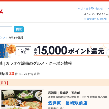
よくある問い合わせ
ようこそ、
さん
ゲスト
会員登録する（無料）
グルメ
カラオケ設備
崎 | カラオケ設備のグルメ・クーポン情報
23
索結果
件
1～20
件を表示
【PR】
居酒屋｜長崎駅・五島町
酒趣庵 長崎駅前 飲み放題 掘りごたつ 居酒屋 飲み放題 
酒趣庵 長崎駅前店
長崎和牛雌牛