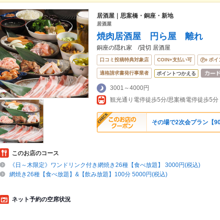
居酒屋｜思案橋・銅座・新地
居酒屋
焼肉居酒屋 円ら屋 離れ
銅座の隠れ家 /貸切 居酒屋
口コミ投稿特典対象店
COIN+支払い可
ポイ
適格請求書発行事業者
ポイントつかえる
3001～4000円
観光通り電停徒歩5分/思案橋電停徒歩5分
その場で2次会プラン【9
このお店のコース
《日～木限定》ワンドリンク付き網焼き26種【食べ放題】 3000円(税込)
網焼き26種【食べ放題】&【飲み放題】100分 5000円(税込)
ネット予約の空席状況