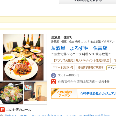
居酒屋｜住吉町
居酒屋 個室 住吉 長崎 コスパ 飲み放題 イタリアン
居酒屋 よろずや 住吉店
☆個室で選べるコース料理＆2H飲み放題☆
【アプリ予約限定】最大800ポイント還元対象店
口
スマート支払い可
適格請求書発行事業者
ポイン
3001～4000円
住吉電停から西浦上駅方面へ徒歩1分
☆幹事様必見☆カジュアルコ
このお店のコース