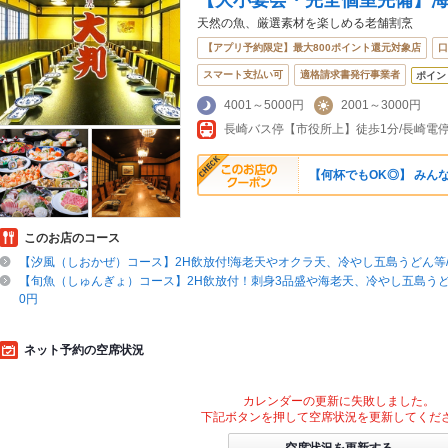
【大小宴会・完全個室完備】
天然の魚、厳選素材を楽しめる老舗割烹
【アプリ予約限定】最大800ポイント還元対象店
口
スマート支払い可
適格請求書発行事業者
ポイン
4001～5000円
2001～3000円
【何杯でもOK◎】 みんな
このお店のコース
【汐風（しおかぜ）コース】2H飲放付!海老天やオクラ天、冷やし五島うどん等/全7
【旬魚（しゅんぎょ）コース】2H飲放付！刺身3品盛や海老天、冷やし五島うどん等
0円
ネット予約の空席状況
カレンダーの更新に失敗しました。
下記ボタンを押して空席状況を更新してくだ
空席状況を更新する