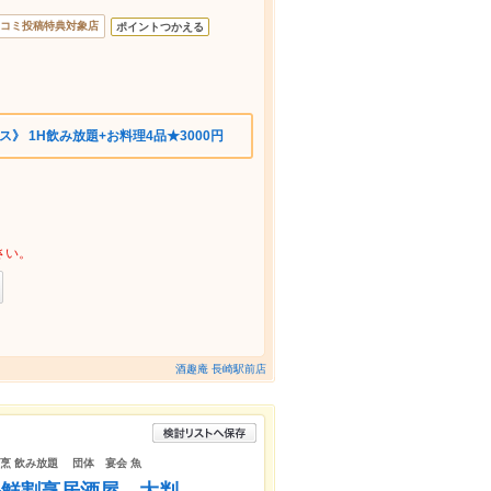
コミ投稿特典対象店
ポイントつかえる
》 1H飲み放題+お料理4品★3000円
さい。
酒趣庵 長崎駅前店
割烹 飲み放題 団体 宴会 魚