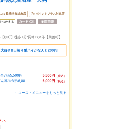
海鮮割烹居酒屋 大判
コミ投稿特典対象店
ポイントプラス対象店
トつかえる
長崎バス停【市役所上】徒歩1分/長崎電停【桜町】徒歩1分/長崎バス停【興善町】徒歩3分/長崎市役所徒歩5分
大好き!!日替り酎ハイがなんと200円!!
品/5,500円
5,500円
（税込）
/全8品/6,00
6,000円
（税込）
コース・メニューをもっと見る
さい。