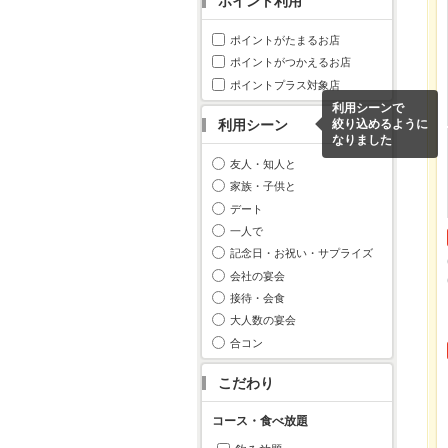
ポイント利用
ポイントがたまるお店
ポイントがつかえるお店
ポイントプラス対象店
利用シーンで
利用シーン
絞り込めるように
なりました
友人・知人と
家族・子供と
デート
一人で
記念日・お祝い・サプライズ
会社の宴会
接待・会食
大人数の宴会
合コン
こだわり
コース・食べ放題