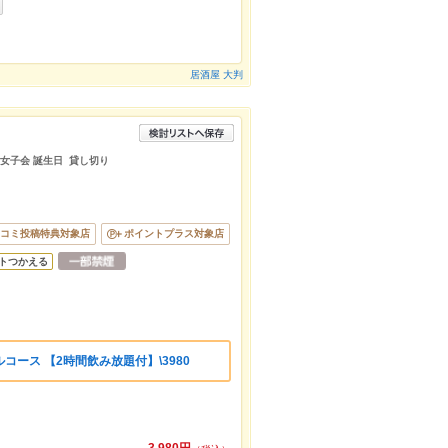
居酒屋 大判
 女子会 誕生日 貸し切り
コミ投稿特典対象店
ポイントプラス対象店
トつかえる
ース 【2時間飲み放題付】\3980