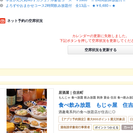
学生さん人気NO 1 カジュアル宴会コース ￥3980 ☆ 2時間飲み放題付☆
よろずやおまかせコース2時間飲み放題付 全13品～ ★￥6,480～★
ネット予約の空席状況
カレンダーの更新に失敗しました。
下記ボタンを押して空席状況を更新してくだ
空席状況を更新する
居酒屋｜住吉町
もんじゃ 食べ放題 飲み放題 刺身 宴会 住吉 食べ飲み放
食べ飲み放題 もじゃ屋 住
酒趣庵系列の食べ放題店が住吉に◎
【アプリ予約限定】最大800ポイント還元対象店
口
適格請求書発行事業者
ポイントつかえる