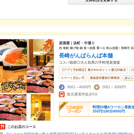
居酒屋｜浜町・中通り
肉 海鮮 揚げ物 鍋 食べ放題 選べる 飲み放題 / 長崎市 
長崎がんばらんば本舗
コスパ抜群◎大人気男の手料理居酒屋
【アプリ予約限定】最大800ポイント還元対象店
口
スマート支払い可
適格請求書発行事業者
ポイン
3001～4000円
2001～3000円
観光通電停徒歩5分
料理60種&ウーロン茶飲放付
350円/180分4000円
このお店のコース