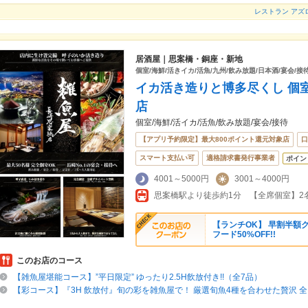
レストラン アズロマーレ 
居酒屋｜思案橋・銅座・新地
個室/海鮮/活きイカ/活魚/九州/飲み放題/日本酒/宴会/接待
イカ活き造りと博多尽くし 個室
店
個室/海鮮/活イカ/活魚/飲み放題/宴会/接待
【アプリ予約限定】最大800ポイント還元対象店
口
スマート支払い可
適格請求書発行事業者
ポイン
4001～5000円
3001～4000円
思案橋駅より徒歩約1分 【全席個室】2
【ランチOK】 早割半額ク
フード50%OFF!!
このお店のコース
【雑魚屋堪能コース】”平日限定” ゆったり2.5H飲放付き!!（全7品）
【彩コース】『3H 飲放付』旬の彩を雑魚屋で！ 厳選旬魚4種を合わせた贅沢 