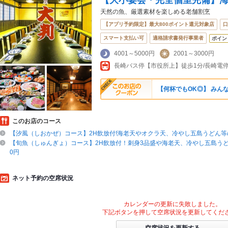
【大小宴会・完全個室完備】
天然の魚、厳選素材を楽しめる老舗割烹
【アプリ予約限定】最大800ポイント還元対象店
口
スマート支払い可
適格請求書発行事業者
ポイン
4001～5000円
2001～3000円
【何杯でもOK◎】 みんな
このお店のコース
【汐風（しおかぜ）コース】2H飲放付!海老天やオクラ天、冷やし五島うどん等/全7
【旬魚（しゅんぎょ）コース】2H飲放付！刺身3品盛や海老天、冷やし五島うどん等
0円
ネット予約の空席状況
カレンダーの更新に失敗しました。
下記ボタンを押して空席状況を更新してくだ
空席状況を更新する