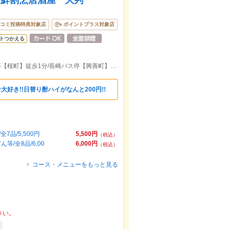
海鮮割烹居酒屋 大判
コミ投稿特典対象店
ポイントプラス対象店
トつかえる
長崎バス停【市役所上】徒歩1分/長崎電停【桜町】徒歩1分/長崎バス停【興善町】徒歩3分/長崎市役所徒歩5分
大好き!!日替り酎ハイがなんと200円!!
品/5,500円
5,500円
（税込）
/全8品/6,00
6,000円
（税込）
コース・メニューをもっと見る
さい。