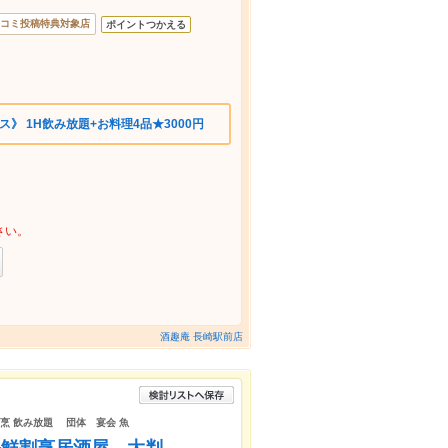
コミ投稿特典対象店
ポイントつかえる
》 1H飲み放題+お料理4品★3000円
さい。
酒趣庵 長崎駅前店
割烹 飲み放題 団体 宴会 魚