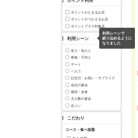
ポイント利用
ポイントがたまるお店
ポイントがつかえるお店
ポイントプラス対象店
利用シーンで
利用シーン
絞り込めるように
なりました
友人・知人と
家族・子供と
デート
一人で
記念日・お祝い・サプライズ
会社の宴会
接待・会食
大人数の宴会
合コン
こだわり
コース・食べ放題