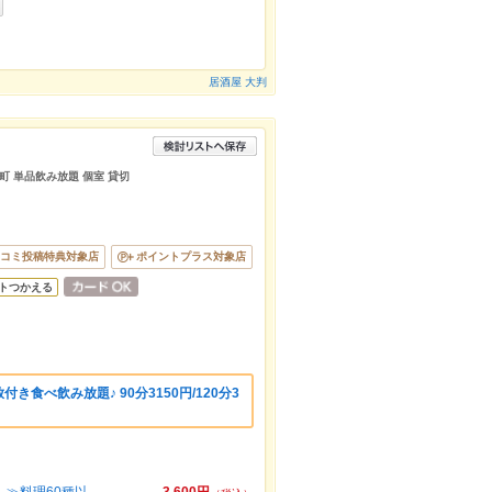
居酒屋 大判
浜町 単品飲み放題 個室 貸切
コミ投稿特典対象店
ポイントプラス対象店
トつかえる
き食べ飲み放題♪ 90分3150円/120分3