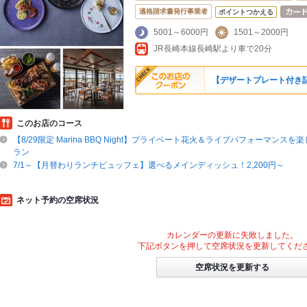
適格請求書発行事業者
ポイントつかえる
5001～6000円
1501～2000円
JR長崎本線長崎駅より車で20分
【デザートプレート付き
このお店のコース
【8/29限定 Marina BBQ Night】プライベート花火＆ライブパフォーマンスを
ラン
7/1～【月替わりランチビュッフェ】選べるメインディッシュ！2,200円～
ネット予約の空席状況
カレンダーの更新に失敗しました。
下記ボタンを押して空席状況を更新してくだ
空席状況を更新する