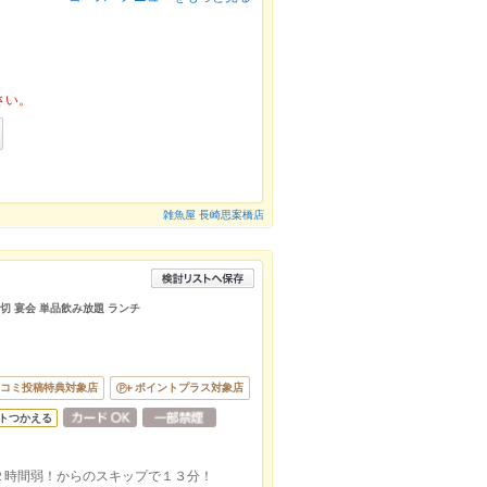
さい。
雑魚屋 長崎思案橋店
貸切 宴会 単品飲み放題 ランチ
コミ投稿特典対象店
ポイントプラス対象店
トつかえる
２時間弱！からのスキップで１３分！