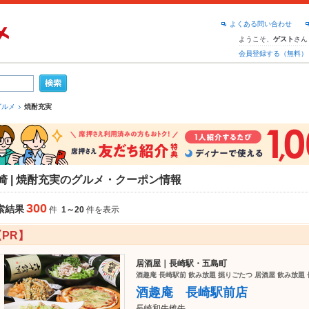
よくある問い合わせ
ようこそ、
さん
ゲスト
会員登録する（無料）
グルメ
焼酎充実
崎 | 焼酎充実のグルメ・クーポン情報
300
索結果
件
1～20
件を表示
【PR】
居酒屋｜長崎駅・五島町
酒趣庵 長崎駅前 飲み放題 掘りごたつ 居酒屋 飲み放題 
酒趣庵 長崎駅前店
長崎和牛雌牛