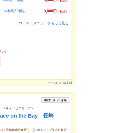
c…≫料理60種以
3,600円
（税込）
c…≫料理60種以
3,800円
（税込）
コース・メニューをもっと見る
さい。
がんばらんば本舗
バーベキュー/ビアガーデン
rrace on the Bay 長崎
コミ投稿特典対象店
ポイントプラス対象店