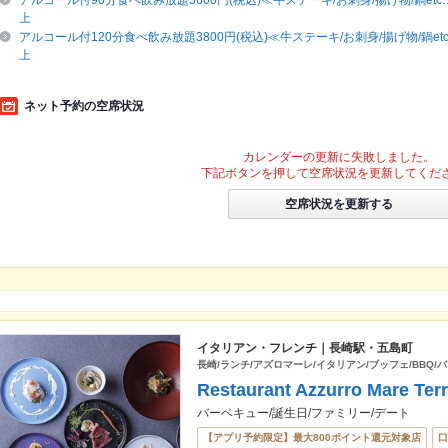
アルコール付90分食べ飲み放題3600円(税込)≪牛ステーキ/お刺身/揚げ物/鍋et
上
アルコール付120分食べ飲み放題3800円(税込)≪牛ステーキ/お刺身/揚げ物/鍋et
上
ネット予約の空席状況
カレンダーの更新に失敗しました。
下記ボタンを押して空席状況を更新してくだ
空席状況を更新する
イタリアン・フレンチ｜長崎駅・五島町
長崎/ランチ/アズロマーレ/イタリアン/ブッフェ/BBQ/
Restaurant Azzurro Mare Te
バーベキュー/誕生日/ファミリー/デート
【アプリ予約限定】最大800ポイント還元対象店
口