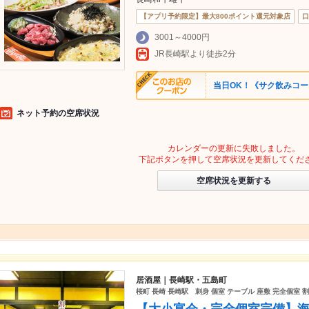
【アプリ予約限定】最大800ポイント還元対象店
口
3001～4000円
JR長崎駅より徒歩2分
当日OK！《サク飲みコース
ネット予約の空席状況
カレンダーの更新に失敗しました。
下記ボタンを押して空席状況を更新してくだ
空席状況を更新する
居酒屋｜長崎駅・五島町
桜町 長崎 長崎駅 刺身 個室 テーブル 座敷 完全個室 