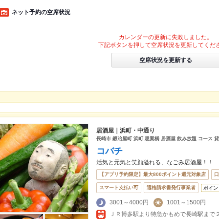
ネット予約の空席状況
カレンダーの更新に失敗しました。
下記ボタンを押して空席状況を更新してくだ
空席状況を更新する
居酒屋｜浜町・中通り
長崎市 鍛冶屋町 浜町 思案橋 居酒屋 飲み放題 コース 
コバチ
活気と元気と笑顔溢れる、なごみ居酒屋！！
【アプリ予約限定】最大800ポイント還元対象店
口
スマート支払い可
適格請求書発行事業者
ポイン
3001～4000円
1001～1500円
ＪＲ博多駅より特急かもめで長崎駅まで