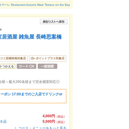
Restaurant Azzurro Mare Terrace on the Bay
/
居酒屋 雑魚屋 長崎思案橋
コミ投稿特典対象店
ポイントプラス対象店
トつかえる
名様～最大260名様まで完全個室対応◎
ーポン 17:00までのご入店でドリンクor
4,000円
（税込）
全８品
5,500円
（税込）
コース・メニューをもっと見る