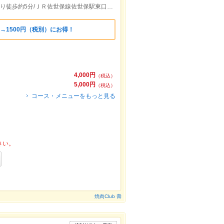
松浦鉄道佐世保中央駅出口(四ヶ町方面)より徒歩約5分/ＪＲ佐世保線佐世保駅東口より徒歩約12分
）→1500円（税別）にお得！
4,000円
（税込）
5,000円
（税込）
コース・メニューをもっと見る
さい。
焼肉Club 壽