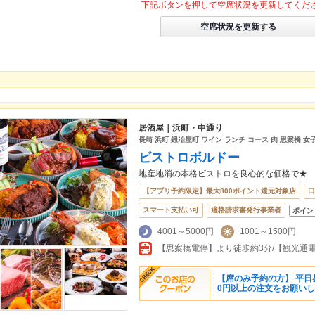
下記ボタンを押して空席状況を更新してくだ
空席状況を更新する
居酒屋｜浜町・中通り
長崎 浜町 鍛冶屋町 ワイン ランチ コース 肉 思案橋 
ビストロボルドー
地産地消の本格ビストロを良心的な価格で★
【アプリ予約限定】最大800ポイント還元対象店
口
スマート支払い可
適格請求書発行事業者
ポイン
4001～5000円
1001～1500円
【席のみ予約の方】 平日昼
0円以上の注文をお願い