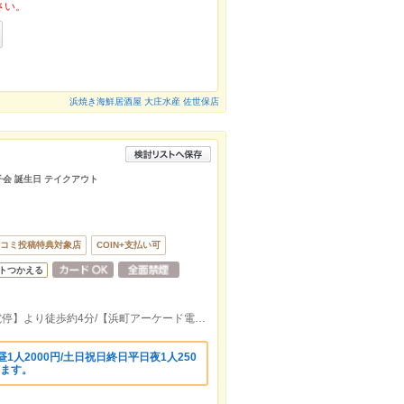
さい。
浜焼き海鮮居酒屋 大庄水産 佐世保店
女子会 誕生日 テイクアウト
コミ投稿特典対象店
COIN+支払い可
トつかえる
【思案橋電停】より徒歩約3分/【観光通電停】より徒歩約4分/【浜町アーケード電停】より徒歩約5分
1人2000円/土日祝日終日平日夜1人250
します。