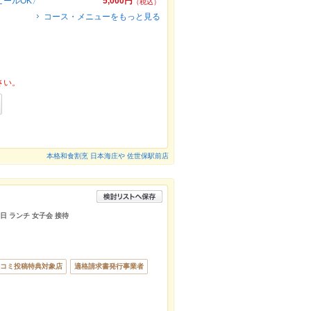
ビールOK〉
5,000円
（税込）
コース・メニューをもっと見る
さい。
本格和食割烹 日本海庄や 佐世保駅前店
日 ランチ 女子会 接待
コミ投稿特典対象店
適格請求書発行事業者