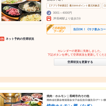
【アプリ予約限定】最大800ポイント還元対象店
口
3001～4000円
JR長崎駅より徒歩2分
当日OK！《サク飲みコース
ネット予約の空席状況
カレンダーの更新に失敗しました。
下記ボタンを押して空席状況を更新してくだ
空席状況を更新する
焼肉・ホルモン｜長崎市内その他
焼肉/会社宴会/歓送迎会/女子会/記念日/誕生日/デート/