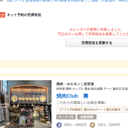
【結コース】鮮度抜群の刺身と旬の味覚を伝統和食でご堪能！2h飲放付〈樽生
ネット予約の空席状況
カレンダーの更新に失敗しました。
下記ボタンを押して空席状況を更新してくだ
空席状況を更新する
焼肉・ホルモン｜佐世保
佐世保 焼肉 カップル 宴会 飲み放題 デート 誕生日 記念
焼肉Club 壽
こだわりの美味しいお肉を堪能♪
【アプリ予約限定】最大800ポイント還元対象店
口
3001～4000円
1501～2000円