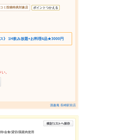
コミ投稿特典対象店
ポイントつかえる
》 1H飲み放題+お料理4品★3000円
さい。
酒趣庵 長崎駅前店
接待/会食/貸切/国産肉使用