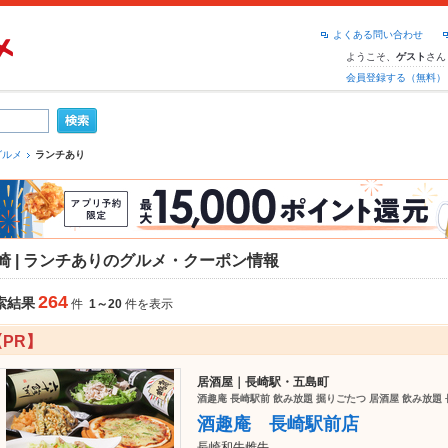
よくある問い合わせ
ようこそ、
さん
ゲスト
会員登録する（無料）
グルメ
ランチあり
崎 | ランチありのグルメ・クーポン情報
264
索結果
件
1～20
件を表示
【PR】
居酒屋｜長崎駅・五島町
酒趣庵 長崎駅前 飲み放題 掘りごたつ 居酒屋 飲み放題 
酒趣庵 長崎駅前店
長崎和牛雌牛