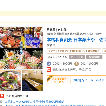
居酒屋｜佐世保
海鮮鮮魚 居酒屋 個室 飲み放題 魚がおいしいお店★
本格和食割烹 日本海庄や 佐
居酒屋
【アプリ予約限定】最大800ポイント還元対象店
口
ポイントつかえる
2001～3000円
501～1000円
佐世保線佐世保駅より徒歩1分
お好きなビール、ハイボ
このお店のコース
大満足コース●2H飲み放題付全8品5000円(税込)