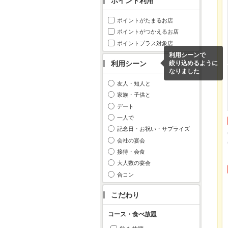
ポイント利用
ポイントがたまるお店
ポイントがつかえるお店
ポイントプラス対象店
利用シーンで
利用シーン
絞り込めるように
なりました
友人・知人と
家族・子供と
デート
一人で
記念日・お祝い・サプライズ
会社の宴会
接待・会食
大人数の宴会
合コン
こだわり
コース・食べ放題