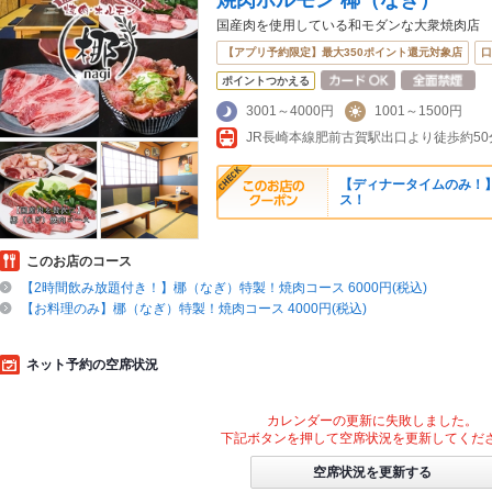
焼肉ホルモン 椰（なぎ）
国産肉を使用している和モダンな大衆焼肉店
【アプリ予約限定】最大350ポイント還元対象店
口
ポイントつかえる
3001～4000円
1001～1500円
JR長崎本線肥前古賀駅出口より徒歩約50
【ディナータイムのみ！
ス！
このお店のコース
【2時間飲み放題付き！】梛（なぎ）特製！焼肉コース 6000円(税込)
【お料理のみ】梛（なぎ）特製！焼肉コース 4000円(税込)
ネット予約の空席状況
カレンダーの更新に失敗しました。
下記ボタンを押して空席状況を更新してくだ
空席状況を更新する