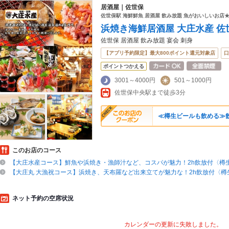
居酒屋｜佐世保
佐世保駅 海鮮鮮魚 居酒屋 飲み放題 魚がおいしいお店
浜焼き海鮮居酒屋 大庄水産 佐
佐世保 居酒屋 飲み放題 宴会 刺身
【アプリ予約限定】最大800ポイント還元対象店
口
ポイントつかえる
3001～4000円
501～1000円
佐世保中央駅まで徒歩3分
≪樽生ビールも飲める≫飲
このお店のコース
【大庄水産コース】鮮魚や浜焼き・漁師汁など、コスパが魅力！2h飲放付〈樽
【大庄丸 大漁祝コース】浜焼き、天布羅など出来立てが魅力な！2h飲放付〈樽
ネット予約の空席状況
カレンダーの更新に失敗しました。