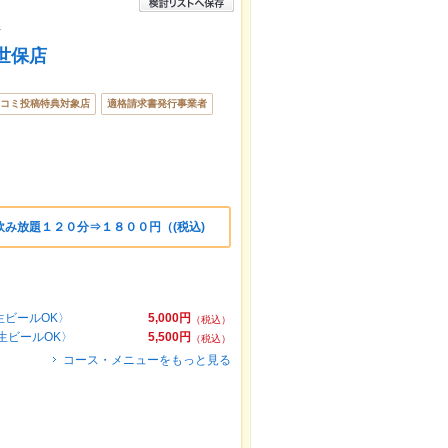
★
世保店
コミ投稿特典対象店
適格請求書発行事業者
み放題１２０分⇒１８００円（(税込)
生ビールOK〉
5,000円
（税込）
生ビールOK〉
5,500円
（税込）
コース・メニューをもっと見る