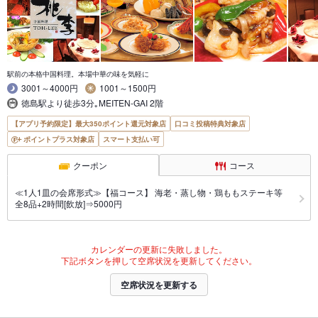
駅前の本格中国料理。本場中華の味を気軽に
3001～4000円
1001～1500円
徳島駅より徒歩3分｡MEITEN-GAI 2階
【アプリ予約限定】最大350ポイント還元対象店
口コミ投稿特典対象店
ポイントプラス対象店
スマート支払い可
クーポン
コース
≪1人1皿の会席形式≫【福コース】 海老・蒸し物・鶏ももステーキ等
全8品+2時間[飲放]⇒5000円
カレンダーの更新に失敗しました。
下記ボタンを押して空席状況を更新してください。
空席状況を更新する