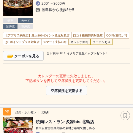
2001～3000円
徳島駅から徒歩3分!!
個室
カード
禁煙席
喫煙席
【アプリ予約限定】最大800ポイント還元対象店
口コミ投稿特典対象店
COIN+支払い可
ポイントプラス対象店
スマート支払い可
ネット予約可
クーポンあり
当日利用OK！ イタリア産生ハムプレゼント！
クーポンを見る
カレンダーの更新に失敗しました。
下記ボタンを押して空席状況を更新してください。
空席状況を更新する
PR
焼肉・ホルモン
北島町
焼肉レストラン 炙家bis 北島店
精肉店直営◎最高級の素材が破格で愉しめる