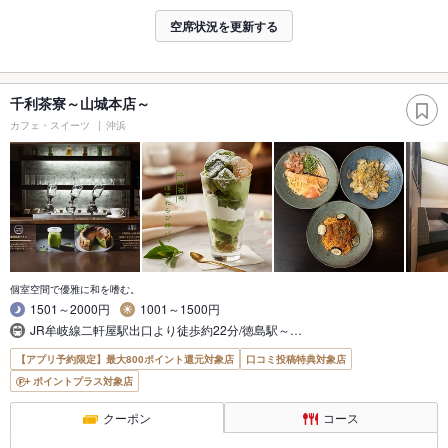
空席状況を更新する
千利茶寮～山城本店～
カフェ・スイーツ
沖浜
個室空間で優雅に和を嗜む。
1501～2000円
1001～1500円
JR牟岐線二軒屋駅出口より徒歩約22分/徳島駅～…
【アプリ予約限定】最大800ポイント還元対象店
口コミ投稿特典対象店
ポイントプラス対象店
クーポン
コース