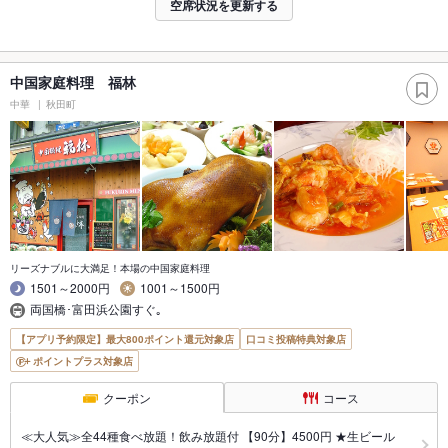
空席状況を更新する
中国家庭料理 福林
中華
秋田町
リーズナブルに大満足！本場の中国家庭料理
1501～2000円
1001～1500円
両国橋･富田浜公園すぐ｡
【アプリ予約限定】最大800ポイント還元対象店
口コミ投稿特典対象店
ポイントプラス対象店
クーポン
コース
≪大人気≫全44種食べ放題！飲み放題付 【90分】4500円 ★生ビール