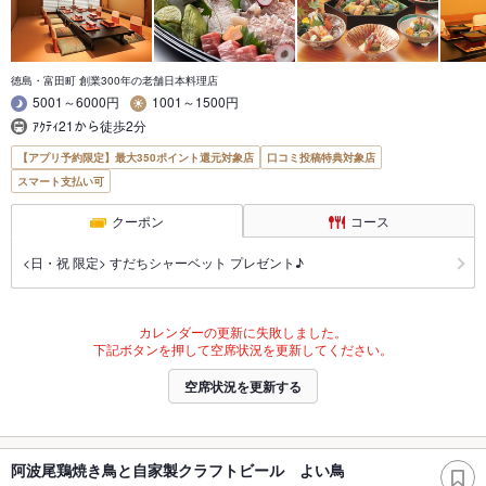
徳島・富田町 創業300年の老舗日本料理店
5001～6000円
1001～1500円
ｱｸﾃｨ21から徒歩2分
【アプリ予約限定】最大350ポイント還元対象店
口コミ投稿特典対象店
スマート支払い可
クーポン
コース
<日・祝 限定> すだちシャーベット プレゼント♪
カレンダーの更新に失敗しました。
下記ボタンを押して空席状況を更新してください。
空席状況を更新する
阿波尾鶏焼き鳥と自家製クラフトビール よい鳥