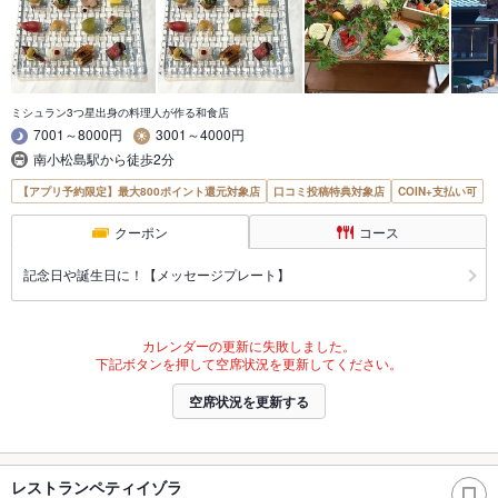
ミシュラン3つ星出身の料理人が作る和食店
7001～8000円
3001～4000円
南小松島駅から徒歩2分
【アプリ予約限定】最大800ポイント還元対象店
口コミ投稿特典対象店
COIN+支払い可
クーポン
コース
記念日や誕生日に！【メッセージプレート】
カレンダーの更新に失敗しました。
下記ボタンを押して空席状況を更新してください。
空席状況を更新する
レストランペティイゾラ