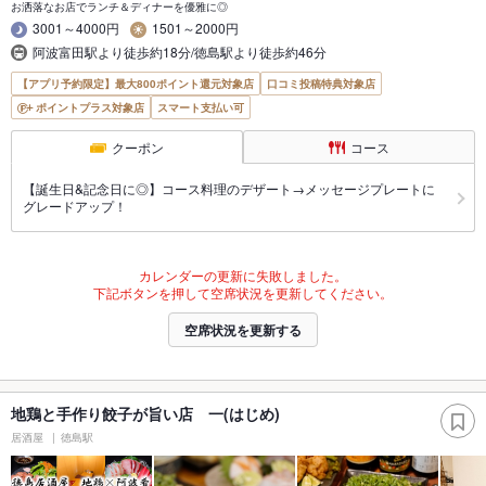
お洒落なお店でランチ＆ディナーを優雅に◎
3001～4000円
1501～2000円
阿波富田駅より徒歩約18分/徳島駅より徒歩約46分
【アプリ予約限定】最大800ポイント還元対象店
口コミ投稿特典対象店
ポイントプラス対象店
スマート支払い可
クーポン
コース
【誕生日&記念日に◎】コース料理のデザート→メッセージプレートに
グレードアップ！
カレンダーの更新に失敗しました。
下記ボタンを押して空席状況を更新してください。
空席状況を更新する
地鶏と手作り餃子が旨い店 一(はじめ)
居酒屋
徳島駅