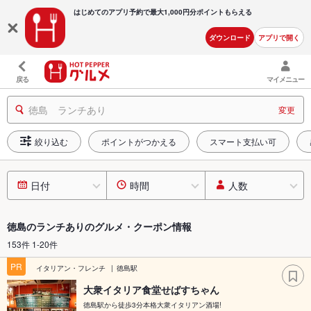
はじめてのアプリ予約で最大
1,000円分ポイントもらえる
ダウンロード
アプリで開く
戻る
マイメニュー
徳島 ランチあり
変更
絞り込む
ポイントがつかえる
スマート支払い可
日付
時間
人数
徳島のランチありのグルメ・クーポン情報
153件 1-20件
PR
イタリアン・フレンチ
徳島駅
大衆イタリア食堂せばすちゃん
徳島駅から徒歩3分本格大衆イタリアン酒場!