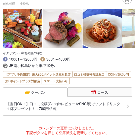
創作料理
小松島
イタリアン・和食の創作料理
10001～12000円
3001～4000円
JR南小松島駅から車で10分｡
【アプリ予約限定】最大800ポイント還元対象店
口コミ投稿特典対象店
COIN+支払い可
ポイントプラス対象店
スマート支払い可
クーポン
コース
【当日OK！】口コミ投稿(GoogleレビューやSNS等)でソフトドリンク
１杯プレゼント！（700円相当）
カレンダーの更新に失敗しました。
下記ボタンを押して空席状況を更新してください。