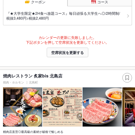
クーポン
コース
『★大学生限定★2H食べ放題コース』毎日頑張る大学生へ◎/2時間制/
税抜3,480円>税抜2,480円
カレンダーの更新に失敗しました。
下記ボタンを押して空席状況を更新してください。
空席状況を更新する
焼肉レストラン 炙家bis 北島店
焼肉・ホルモン
北島町
精肉店直営◎最高級の素材が破格で愉しめる