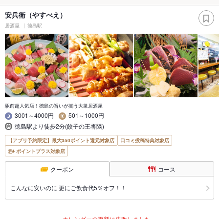
安兵衛（やすべえ）
居酒屋
徳島駅
駅前超人気店！徳島の旨いが揃う大衆居酒屋
3001～4000円
501～1000円
徳島駅より徒歩2分(餃子の王将隣)
【アプリ予約限定】最大350ポイント還元対象店
口コミ投稿特典対象店
ポイントプラス対象店
クーポン
コース
こんなに安いのに 更にご飲食代5％オフ！！
カレンダーの更新に失敗しました。