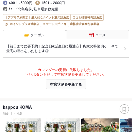
4001～5000円
1501～2000円
ｷｮｰｴｲ北島店前｡駐車場多数完備
【アプリ予約限定】最大800ポイント還元対象店
口コミ投稿特典対象店
ポイントプラス対象店
スマート支払い可
適格請求書発行事業者
クーポン
コース
【前日までに要予約｜記念日&誕生日に最適◎】炙家の特製肉ケーキで
最高の演出をいたします◎
カレンダーの更新に失敗しました。
下記ボタンを押して空席状況を更新してください。
空席状況を更新する
kappou KOMA
和食
小松島