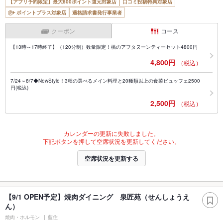
【アプリ予約限定】最大800ポイント還元対象店
口コミ投稿特典対象店
ポイントプラス対象店
適格請求書発行事業者
クーポン
コース
【13時～17時終了】（120分制）数量限定！桃のアフタヌーンティーセット4800円
4,800円
（税込）
7/24～8/7◆NewStyle！3種の選べるメイン料理と20種類以上の食菜ビュッフェ2500
円(税込)
2,500円
（税込）
カレンダーの更新に失敗しました。
下記ボタンを押して空席状況を更新してください。
空席状況を更新する
【9/1 OPEN予定】焼肉ダイニング 泉匠苑（せんしょうえ
ん）
焼肉・ホルモン
藍住