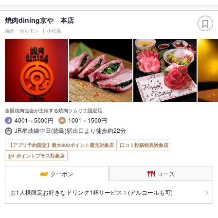
焼肉dining京や 本店
焼肉・ホルモン
小松島
全国焼肉協会が主催する焼肉ソムリエ認定店
4001～5000円
1001～1500円
JR牟岐線中田(徳島)駅出口より徒歩約22分
【アプリ予約限定】最大800ポイント還元対象店
口コミ投稿特典対象店
ポイントプラス対象店
クーポン
コース
お1人様限定お好きなドリンク1杯サービス！(アルコールも可)