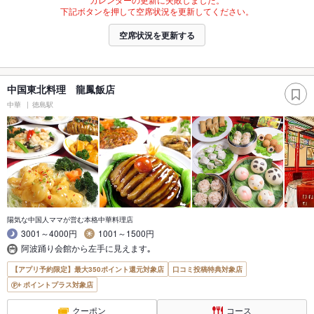
下記ボタンを押して空席状況を更新してください。
空席状況を更新する
中国東北料理 龍鳳飯店
中華
徳島駅
陽気な中国人ママが営む本格中華料理店
3001～4000円
1001～1500円
阿波踊り会館から左手に見えます｡
【アプリ予約限定】最大350ポイント還元対象店
口コミ投稿特典対象店
ポイントプラス対象店
クーポン
コース