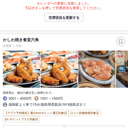
カレンダーの更新に失敗しました。
下記ボタンを押して空席状況を更新してください。
空席状況を更新する
かしわ焼き食堂六角
居酒屋
沖浜
国産鶏を、秘伝の継ぎ足し味噌だれで。
3001～4000円
1001～1500円
徳島駅より車で15分/徳島県西新浜/ﾏﾙﾅｶ徳島店すぐ
【アプリ予約限定】最大800ポイント還元対象店
口コミ投稿特典対象店
ポイントプラス対象店