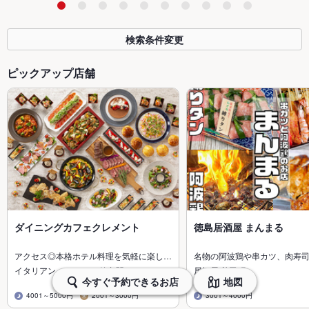
検索条件変更
ピックアップ店舗
ダイニングカフェクレメント
徳島居酒屋 まんまる
アクセス◎本格ホテル料理を気軽に楽し…
名物の阿波鶏や串カツ、肉寿
イタリアン・フレンチ/徳島駅
居酒屋/秋田町
今すぐ予約できるお店
地図
4001～5000円
2001～3000円
3001～4000円