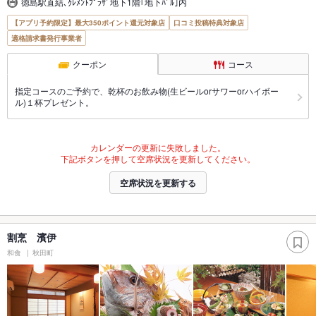
徳島駅直結､ｸﾚﾒﾝﾄﾌﾟﾗｻﾞ地下1階｢地下ﾊﾞﾙ｣内
【アプリ予約限定】最大350ポイント還元対象店
口コミ投稿特典対象店
適格請求書発行事業者
クーポン
コース
指定コースのご予約で、乾杯のお飲み物(生ビールorサワーorハイボー
ル)１杯プレゼント。
カレンダーの更新に失敗しました。
下記ボタンを押して空席状況を更新してください。
空席状況を更新する
割烹 濱伊
和食
秋田町