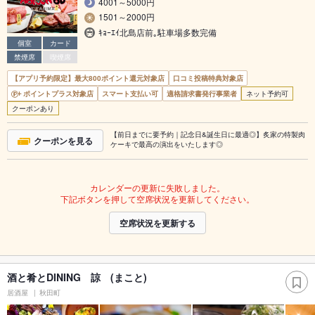
4001～5000円
1501～2000円
ｷｮｰｴｲ北島店前｡駐車場多数完備
個室
カード
禁煙席
喫煙席
【アプリ予約限定】最大800ポイント還元対象店
口コミ投稿特典対象店
ポイントプラス対象店
スマート支払い可
適格請求書発行事業者
ネット予約可
クーポンあり
【前日までに要予約｜記念日&誕生日に最適◎】炙家の特製肉
クーポンを見る
ケーキで最高の演出をいたします◎
カレンダーの更新に失敗しました。
下記ボタンを押して空席状況を更新してください。
空席状況を更新する
酒と肴とDINING 諒 (まこと)
居酒屋
秋田町