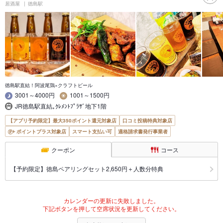
居酒屋
徳島駅
徳島駅直結！阿波尾鶏×クラフトビール
3001～4000円
1001～1500円
JR徳島駅直結｡ｸﾚﾒﾝﾄﾌﾟﾗｻﾞ地下1階
【アプリ予約限定】最大350ポイント還元対象店
口コミ投稿特典対象店
ポイントプラス対象店
スマート支払い可
適格請求書発行事業者
クーポン
コース
【予約限定】徳島ペアリングセット2,650円＋人数分特典
カレンダーの更新に失敗しました。
下記ボタンを押して空席状況を更新してください。