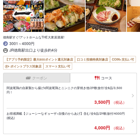
徳島駅すぐ!アットホームなTHE大衆居酒屋!
3001～4000円
JR徳島駅出口より徒歩約4分
【アプリ予約限定】最大800ポイント還元対象店
口コミ投稿特典対象店
COIN+支払い可
ポイントプラス対象店
スマート支払い可
クーポン
コース
阿波尾鶏の自家製から揚げx阿波尾鶏とニンニクの芽焼き他/2H飲放付/全8品/3,500
円！
3,500円
（税込）
お得感満載【ジューシーなギョーザ×自慢のからあげ】含む/全9品/2H飲放付/4000円
(税込)
4,000円
（税込）