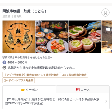
阿波串物語 鼓虎（ことら）
居酒屋
徳島駅
駅前で焼き鳥や野菜巻きを愉しむなら当店へ
4001～5000円
徳島駅から徒歩約5分/東横INN徳島駅前から徒歩…
【アプリ予約限定】最大800ポイント還元対象店
口コミ投稿特典対象店
ポイントプラス対象店
クーポン
コース
【21時以降限定!!】お好きなお料理と一緒に♪生ビール付き単品飲み放
題2H2500円→2000円(税込)