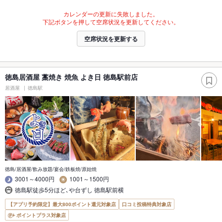
カレンダーの更新に失敗しました。
下記ボタンを押して空席状況を更新してください。
空席状況を更新する
徳島居酒屋 藁焼き 焼魚 よき日 徳島駅前店
居酒屋
徳島駅
徳島/居酒屋/飲み放題/宴会/鉄板焼/原始焼
3001～4000円
1001～1500円
徳島駅徒歩5分ほど､や台ずし 徳島駅前横
【アプリ予約限定】最大800ポイント還元対象店
口コミ投稿特典対象店
ポイントプラス対象店