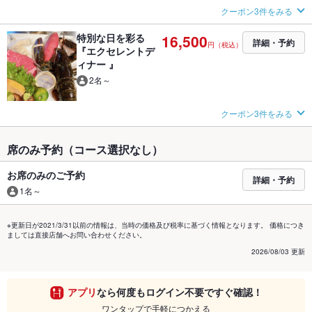
クーポン3件をみる
特別な日を彩る
16,500
詳細・予約
円（税込）
『エクセレントデ
ィナー 』
2名～
クーポン3件をみる
席のみ予約（コース選択なし）
お席のみのご予約
詳細・予約
1名～
※更新日が2021/3/31以前の情報は、当時の価格及び税率に基づく情報となります。 価格につき
ましては直接店舗へお問い合わせください。
2026/08/03 更新
アプリ
なら何度もログイン不要ですぐ確認！
ワンタップで手軽につかえる