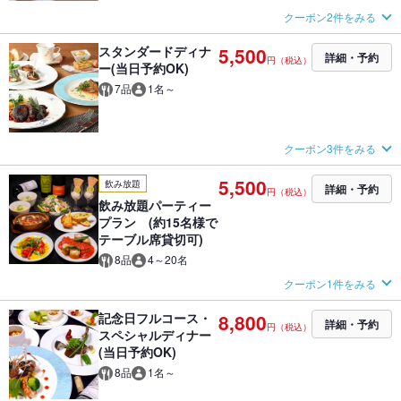
クーポン2件をみる
スタンダードディナ
5,500
詳細・予約
円（税込）
ー(当日予約OK)
7品
1名～
クーポン3件をみる
5,500
飲み放題
詳細・予約
円（税込）
飲み放題パーティー
プラン (約15名様で
テーブル席貸切可)
8品
4～20名
クーポン1件をみる
記念日フルコース・
8,800
詳細・予約
円（税込）
スペシャルディナー
(当日予約OK)
8品
1名～