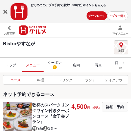
はじめてのアプリ予約で最大
1,000円分ポイントもらえる
ダウンロード
アプリで開く
お店TOP
マイメニュー
Bistroやすなが
クーポン
口コミ
トップ
メニュー
店内
写真
4
40
コース
料理
ドリンク
ランチ
テイクアウト
ネット予約できるコース
乾杯のスパークリン
4,500
詳細・予約
円（税込）
グワイン付きクーポ
ンコース『女子会プ
ラン』
9品
2名～