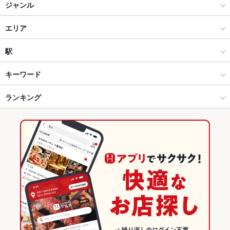
ジャンル
イタリアン・フレンチ
エリア
フレンチ
徳島駅
駅
徳島市・徳島市周辺部 × イタリアン・フレンチ
徳島駅 × イタリアン・フレンチ
阿波富田駅
キーワード
徳島市・徳島市周辺部 × フレンチ
徳島駅 × フレンチ
徳島駅
ランキング
エビ料理
ステーキ
トリュフ
リゾット
パテ
鴨肉
仔羊
パスタ
生パスタ
ピザ
マルゲリータ
冷麺
ケーキ
デザート
アヒージョ
徳島駅 × イタリアン・フレンチ
徳島
徳島のグルメランキング
生ハム
チーズケーキ
ジェラート
徳島駅 × フレンチ
徳島 × イタリアン・フレンチ
徳島のイタリアン・フレンチランキング
徳島 × フレンチ
徳島市・徳島市周辺部のグルメランキング
徳島市・徳島市周辺部のイタリアン・フレンチランキング
徳島駅のグルメランキング