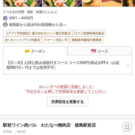
くつろぎの空間・個室 町家だいにんぐ
3001～4000円
徳島駅から徒歩5分/両国橋から北へ
【アプリ予約限定】最大800ポイント還元対象店
口コミ投稿特典対象店
ポイントプラス対象店
スマート支払い可
適格請求書発行事業者
クーポン
コース
【日～木】お得な飲み放題付きコース コース500円(税込)OFF♪（お盆
期間8/10～15までは使用不可）
カレンダーの更新に失敗しました。
下記ボタンを押して空席状況を更新してください。
空席状況を更新する
駅前ワイン肉バル わたなべ精肉店 徳島駅前店
居酒屋
徳島駅