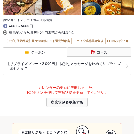
徳島/肉/ワイン/チーズ/飲み放題/海鮮
4001～5000円
徳島駅から徒歩約8分/両国橋から徒歩3分
【アプリ予約限定】最大800ポイント還元対象店
口コミ投稿特典対象店
COIN+支払い可
クーポン
コース
【サプライズプレート2,000円】 特別なメッセージを込めてサプライズ
しませんか？
カレンダーの更新に失敗しました。
下記ボタンを押して空席状況を更新してください。
空席状況を更新する