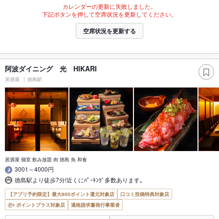
カレンダーの更新に失敗しました。
下記ボタンを押して空席状況を更新してください。
空席状況を更新する
阿波ダイニング 光 HIKARI
居酒屋
徳島駅
居酒屋 個室 飲み放題 肉 徳島 魚 和食
3001～4000円
徳島駅より徒歩7分!近くにﾊﾟｰｷﾝｸﾞ多数あります｡
【アプリ予約限定】最大800ポイント還元対象店
口コミ投稿特典対象店
ポイントプラス対象店
適格請求書発行事業者