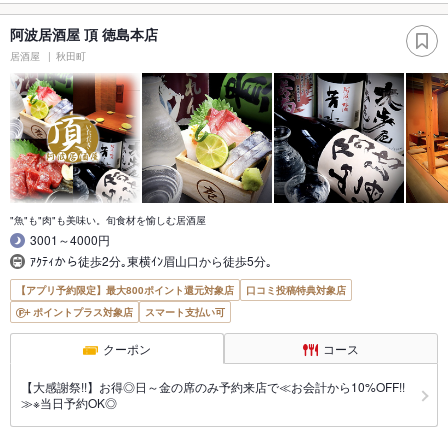
阿波居酒屋 頂 徳島本店
居酒屋
秋田町
"魚"も"肉"も美味い。旬食材を愉しむ居酒屋
3001～4000円
ｱｸﾃｨから徒歩2分｡東横ｲﾝ眉山口から徒歩5分｡
【アプリ予約限定】最大800ポイント還元対象店
口コミ投稿特典対象店
ポイントプラス対象店
スマート支払い可
クーポン
コース
【大感謝祭!!】お得◎日～金の席のみ予約来店で≪お会計から10%OFF!!
≫※当日予約OK◎