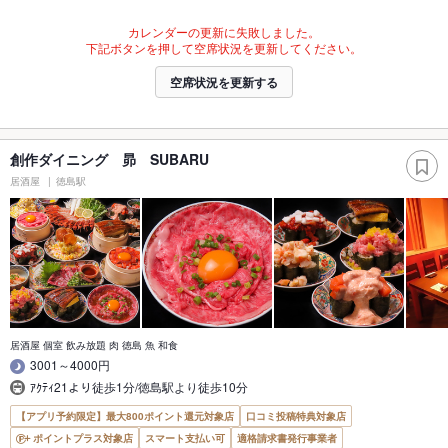
カレンダーの更新に失敗しました。
下記ボタンを押して空席状況を更新してください。
空席状況を更新する
創作ダイニング 昴 SUBARU
居酒屋
徳島駅
居酒屋 個室 飲み放題 肉 徳島 魚 和食
3001～4000円
ｱｸﾃｨ21より徒歩1分/徳島駅より徒歩10分
【アプリ予約限定】最大800ポイント還元対象店
口コミ投稿特典対象店
ポイントプラス対象店
スマート支払い可
適格請求書発行事業者