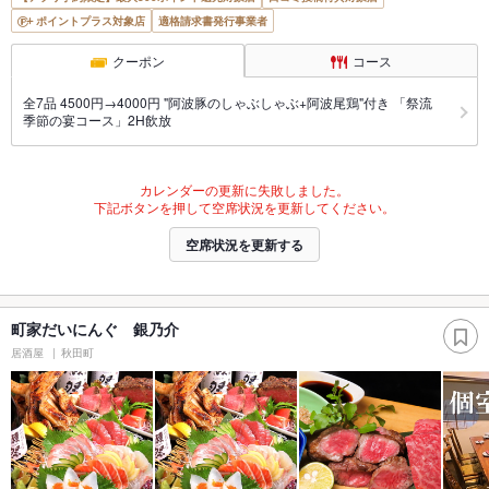
ポイントプラス対象店
適格請求書発行事業者
クーポン
コース
全7品 4500円→4000円 "阿波豚のしゃぶしゃぶ+阿波尾鶏"付き 「祭流
季節の宴コース」2H飲放
カレンダーの更新に失敗しました。
下記ボタンを押して空席状況を更新してください。
空席状況を更新する
町家だいにんぐ 銀乃介
居酒屋
秋田町