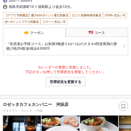
2001～3000円
徳島市紺屋町12-1 徳島駅より徒歩12分｡
【アプリ予約限定】最大800ポイント還元対象店
口コミ投稿特典対象店
COIN+支払い可
ポイントプラス対象店
スマート支払い可
クーポン
コース
『魚浪漫お手軽コース』お刺身3種盛りxかつおのタタキx阿波尾鶏の唐
揚げ他/2H飲放/税込4,000円
カレンダーの更新に失敗しました。
下記ボタンを押して空席状況を更新してください。
空席状況を更新する
ロゼッタカフェカンパニー 沖浜店
イタリアン・フレンチ
沖浜