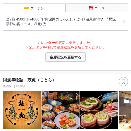
クーポン
コース
全7品 4500円→4000円 "阿波豚のしゃぶしゃぶ+阿波尾鶏"付き 「昴流
季節の宴コース」2H飲放
カレンダーの更新に失敗しました。
下記ボタンを押して空席状況を更新してください。
空席状況を更新する
阿波串物語 鼓虎（ことら）
居酒屋
徳島駅