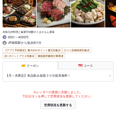
本格九州料理と厳選芋焼酎のうまかもん酒場
3001～4000円
JR徳島駅から徒歩約1分
【アプリ予約限定】最大800ポイント還元対象店
口コミ投稿特典対象店
ポイントプラス対象店
適格請求書発行事業者
クーポン
コース
【月～木限定】単品飲み放題３０分延長無料！
カレンダーの更新に失敗しました。
下記ボタンを押して空席状況を更新してください。
空席状況を更新する