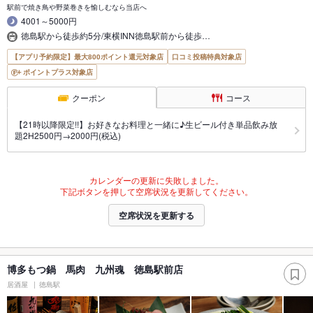
駅前で焼き鳥や野菜巻きを愉しむなら当店へ
4001～5000円
徳島駅から徒歩約5分/東横INN徳島駅前から徒歩…
【アプリ予約限定】最大800ポイント還元対象店
口コミ投稿特典対象店
ポイントプラス対象店
クーポン
コース
【21時以降限定!!】お好きなお料理と一緒に♪生ビール付き単品飲み放
題2H2500円→2000円(税込)
カレンダーの更新に失敗しました。
下記ボタンを押して空席状況を更新してください。
空席状況を更新する
博多もつ鍋 馬肉 九州魂 徳島駅前店
居酒屋
徳島駅