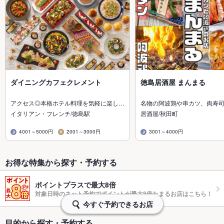
ダイニングカフェクレメント
徳島居酒屋 まんまる
アクセス◎本格ホテル料理を気軽に楽し…
名物の阿波鶏や串カツ、肉寿
イタリアン・フレンチ/徳島駅
居酒屋/秋田町
4001～5000円
2001～3000円
3001～4000円
お得な特集から探す・予約する
ポイントプラスで最大8倍
対象日時のネット予約でポイントが最大8倍たまるお店はこちら！
今すぐ予約できるお店
目的から探す・予約する