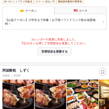
ポイントプラス対象店
スマート支払い可
適格請求書発行事業者
クーポン
コース
【お盆クーポン】小学生まで対象！お子様ソフトドリンク飲み放題無
料！
カレンダーの更新に失敗しました。
下記ボタンを押して空席状況を更新してください。
空席状況を更新する
阿波酔処 しずく
居酒屋
秋田町