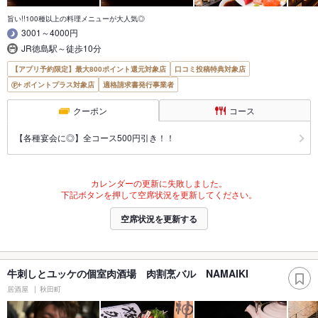
旨い!!100種以上の料理メニューが大人気◎
3001～4000円
JR徳島駅～徒歩10分
【アプリ予約限定】最大800ポイント還元対象店
口コミ投稿特典対象店
ポイントプラス対象店
適格請求書発行事業者
クーポン
コース
【各種宴会に◎】全コース500円引き！！
カレンダーの更新に失敗しました。
下記ボタンを押して空席状況を更新してください。
空席状況を更新する
牛刺しとユッケの個室肉酒場 肉割烹バル NAMAIKI
居酒屋
秋田町