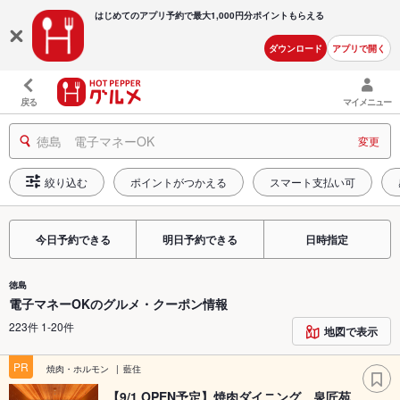
はじめてのアプリ予約で最大
1,000円分ポイントもらえる
ダウンロード
アプリで開く
戻る
マイメニュー
徳島 電子マネーOK
変更
絞り込む
ポイントがつかえる
スマート支払い可
今日予約できる
明日予約できる
日時指定
徳島
電子マネーOKのグルメ・クーポン情報
223件 1-20件
地図で表示
PR
焼肉・ホルモン
藍住
【9/1 OPEN予定】焼肉ダイニング 泉匠苑