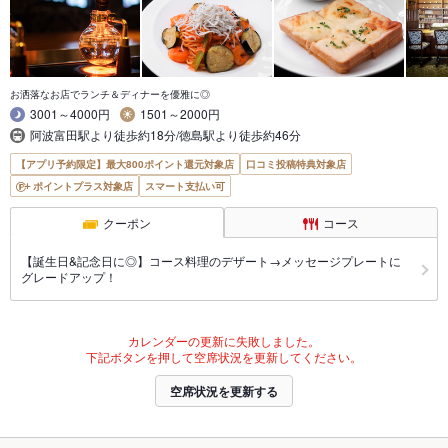
お洒落なお店でランチ＆ディナーを優雅に◎
3001～4000円
1501～2000円
阿波富田駅より徒歩約18分/徳島駅より徒歩約46分
【アプリ予約限定】最大800ポイント還元対象店
口コミ投稿特典対象店
ポイントプラス対象店
スマート支払い可
クーポン
コース
【誕生日&記念日に◎】コース料理のデザート→メッセージプレートに
グレードアップ！
カレンダーの更新に失敗しました。
下記ボタンを押して空席状況を更新してください。
空席状況を更新する