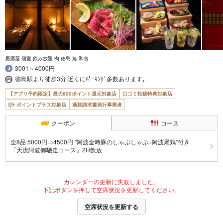
居酒屋 個室 飲み放題 肉 徳島 魚 和食
3001～4000円
徳島駅より徒歩3分!近くにﾊﾟｰｷﾝｸﾞ多数あります｡
【アプリ予約限定】最大800ポイント還元対象店
口コミ投稿特典対象店
ポイントプラス対象店
適格請求書発行事業者
クーポン
コース
全8品 5000円→4500円 "阿波金時豚のしゃぶしゃぶ+阿波尾鶏"付き
「天流阿波御馳走コース」2H飲放
カレンダーの更新に失敗しました。
下記ボタンを押して空席状況を更新してください。
空席状況を更新する