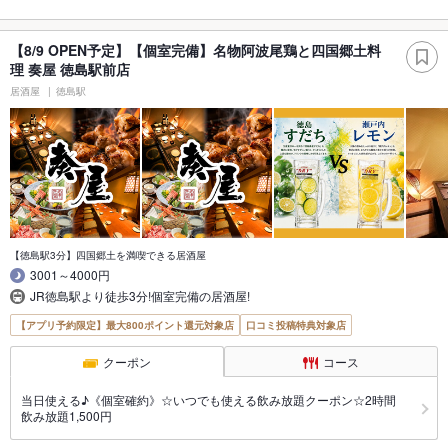
【8/9 OPEN予定】【個室完備】名物阿波尾鶏と四国郷土料
理 奏屋 徳島駅前店
居酒屋
徳島駅
【徳島駅3分】四国郷土を満喫できる居酒屋
3001～4000円
JR徳島駅より徒歩3分!個室完備の居酒屋!
【アプリ予約限定】最大800ポイント還元対象店
口コミ投稿特典対象店
クーポン
コース
当日使える♪《個室確約》☆いつでも使える飲み放題クーポン☆2時間
飲み放題1,500円