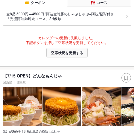
クーポン
コース
全8品 5000円→4500円 "阿波金時豚のしゃぶしゃぶ+阿波尾鶏"付き
「光流阿波御馳走コース」2H飲放
カレンダーの更新に失敗しました。
下記ボタンを押して空席状況を更新してください。
空席状況を更新する
【7/15 OPEN】どんなもんじゃ
居酒屋
徳島駅
出汁が決め手！月島仕込みの絶品もんじゃ