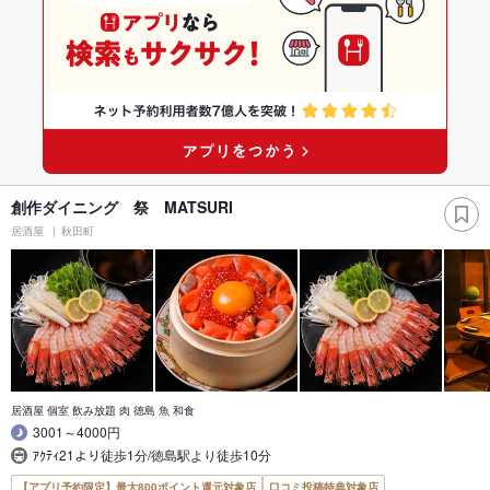
創作ダイニング 祭 MATSURI
居酒屋
秋田町
居酒屋 個室 飲み放題 肉 徳島 魚 和食
3001～4000円
ｱｸﾃｨ21より徒歩1分/徳島駅より徒歩10分
【アプリ予約限定】最大800ポイント還元対象店
口コミ投稿特典対象店