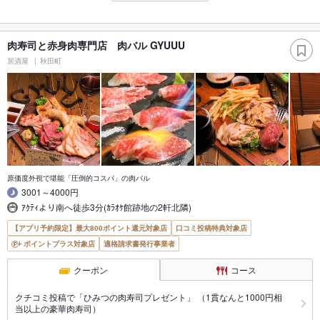
肉寿司と赤身肉専門店 肉バル GYUUU
居酒屋
秋田町
原価度外視で堪能「圧倒的コスパ」の肉バル
3001～4000円
ｱｸﾃｨより南へ徒歩3分(ｶﾗｵｹ館跡地の2軒北隣)
【アプリ予約限定】最大800ポイント還元対象店
口コミ投稿特典対象店
ポイントプラス対象店
適格請求書発行事業者
クーポン
コース
クチコミ投稿で「ひみつの肉寿司プレゼント」 （1貫なんと1000円相
当以上の豪華肉寿司）