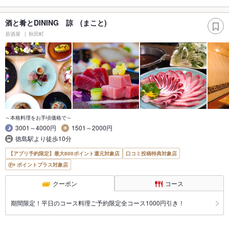
酒と肴とDINING 諒 (まこと)
居酒屋
秋田町
～本格料理をお手頃価格で～
3001～4000円
1501～2000円
徳島駅より徒歩10分
【アプリ予約限定】最大800ポイント還元対象店
口コミ投稿特典対象店
ポイントプラス対象店
クーポン
コース
期間限定！平日のコース料理ご予約限定全コース1000円引き！