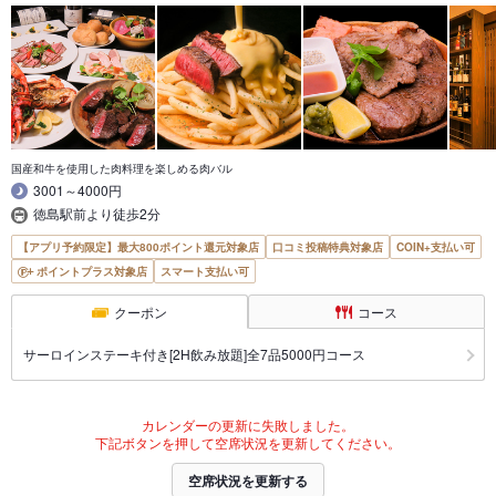
国産和牛を使用した肉料理を楽しめる肉バル
3001～4000円
徳島駅前より徒歩2分
【アプリ予約限定】最大800ポイント還元対象店
口コミ投稿特典対象店
COIN+支払い可
ポイントプラス対象店
スマート支払い可
クーポン
コース
サーロインステーキ付き[2H飲み放題]全7品5000円コース
カレンダーの更新に失敗しました。
下記ボタンを押して空席状況を更新してください。
空席状況を更新する