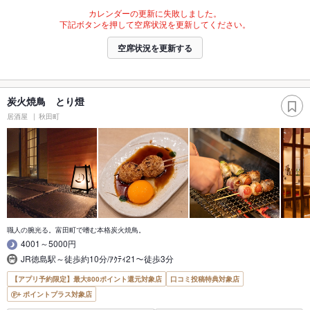
カレンダーの更新に失敗しました。
下記ボタンを押して空席状況を更新してください。
空席状況を更新する
炭火焼鳥 とり燈
居酒屋
秋田町
職人の腕光る。富田町で嗜む本格炭火焼鳥。
4001～5000円
JR徳島駅～徒歩約10分/ｱｸﾃｨ21～徒歩3分
【アプリ予約限定】最大800ポイント還元対象店
口コミ投稿特典対象店
ポイントプラス対象店