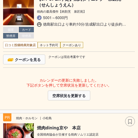
（せんしょうえん）
焼肉の最高傑作【肉割烹 泉匠苑】
5001～6000円
徳島駅出口より車約10分/吉成駅出口より徒歩約…
個室
カード
禁煙席
喫煙席
口コミ投稿特典対象店
ネット予約可
クーポンあり
クーポンは現在考案中です
クーポンを見る
カレンダーの更新に失敗しました。
下記ボタンを押して空席状況を更新してください。
空席状況を更新する
PR
焼肉・ホルモン
小松島
焼肉dining京や 本店
全国焼肉協会が主催する焼肉ソムリエ認定店