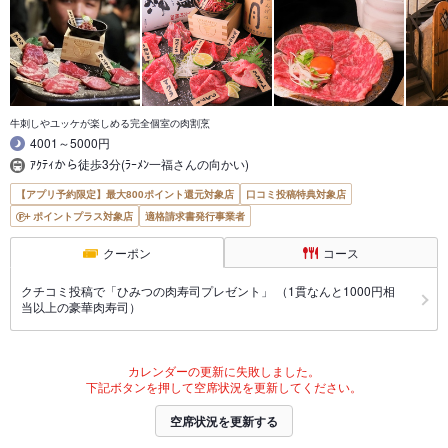
牛刺しやユッケが楽しめる完全個室の肉割烹
4001～5000円
ｱｸﾃｨから徒歩3分(ﾗｰﾒﾝ一福さんの向かい)
【アプリ予約限定】最大800ポイント還元対象店
口コミ投稿特典対象店
ポイントプラス対象店
適格請求書発行事業者
クーポン
コース
クチコミ投稿で「ひみつの肉寿司プレゼント」 （1貫なんと1000円相
当以上の豪華肉寿司）
カレンダーの更新に失敗しました。
下記ボタンを押して空席状況を更新してください。
空席状況を更新する