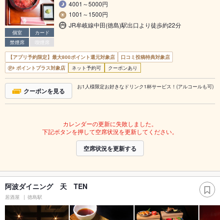
4001～5000円
1001～1500円
JR牟岐線中田(徳島)駅出口より徒歩約22分
個室
カード
禁煙席
喫煙席
【アプリ予約限定】最大800ポイント還元対象店
口コミ投稿特典対象店
ポイントプラス対象店
ネット予約可
クーポンあり
お1人様限定お好きなドリンク1杯サービス！(アルコールも可)
クーポンを見る
カレンダーの更新に失敗しました。
下記ボタンを押して空席状況を更新してください。
空席状況を更新する
阿波ダイニング 天 TEN
居酒屋
徳島駅